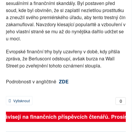
sexuálními a finančními skandály. Byl postaven před
soud, kde byl obviněn, že si zaplatil nezletilou prostitutku
a zneužil svého premiérského úřadu, aby tento trestný čin
zakamufloval. Navzdory klesající popularitě a vzbouření v
jeho vlastní straně se mu až do nynějška dařilo udržet se
u moci.
Evropské finanční trhy byly uzavřeny v době, kdy přišla
zpráva, že Berlusconi odstoupí, avšak burza na Wall
Street po zveřejnění tohoto oznámení stoupla.
Podrobnosti v angličtině
ZDE
0
Vytisknout
ě závisejí na finančních příspěvcích čtenářů. Prosíme,