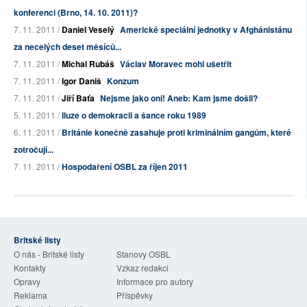
konferenci (Brno, 14. 10. 2011)?
7. 11. 2011 /
Daniel Veselý
Americké speciální jednotky v Afghánistánu
za necelých deset měsíců...
7. 11. 2011 /
Michal Rubáš
Václav Moravec mohl ušetřit
7. 11. 2011 /
Igor Daniš
Konzum
7. 11. 2011 /
Jiří Baťa
Nejsme jako oni! Aneb: Kam jsme došli?
5. 11. 2011 /
Iluze o demokracii a šance roku 1989
6. 11. 2011 /
Británie konečně zasahuje proti kriminálním gangům, které
zotročují...
7. 11. 2011 /
Hospodaření OSBL za říjen 2011
Britské listy
O nás - Britské listy
Stanovy OSBL
Kontakty
Vzkaz redakci
Opravy
Informace pro autory
Reklama
Příspěvky