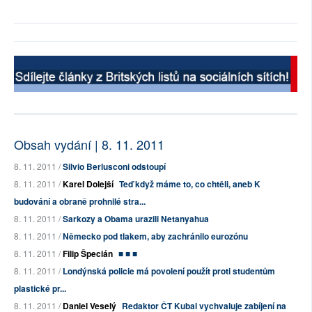
Obsah vydání | 8. 11. 2011
8. 11. 2011 /
Silvio Berlusconi odstoupí
8. 11. 2011 /
Karel Dolejší
Teď když máme to, co chtěli, aneb K
budování a obraně prohnilé stra...
8. 11. 2011 /
Sarkozy a Obama urazili Netanyahua
8. 11. 2011 /
Německo pod tlakem, aby zachránilo eurozónu
8. 11. 2011 /
Filip Špecián
■ ■ ■
8. 11. 2011 /
Londýnská policie má povolení použít proti studentům
plastické pr...
8. 11. 2011 /
Daniel Veselý
Redaktor ČT Kubal vychvaluje zabíjení na