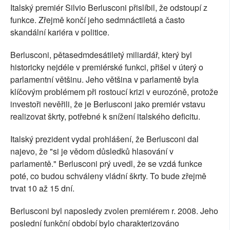
Italský premiér Silvio Berlusconi přislíbil, že odstoupí z
SOCIÁLNÍ SÍTĚ
funkce. Zřejmě končí jeho sedmnáctiletá a často
skandální kariéra v politice.
RUBRIKY
Berlusconi, pětasedmdesátiletý miliardář, který byl
PLNÁ VERZE STRÁNEK
historicky nejdéle v premiérské funkci, přišel v úterý o
parlamentní většinu. Jeho většina v parlamentě byla
klíčovým problémem při rostoucí krizi v eurozóně, protože
investoři nevěřili, že je Berlusconi jako premiér vstavu
realizovat škrty, potřebné k snížení italského deficitu.
Italský prezident vydal prohlášení, že Berlusconi dal
najevo, že "si je vědom důsledků hlasování v
parlamentě." Berlusconi prý uvedl, že se vzdá funkce
poté, co budou schváleny vládní škrty. To bude zřejmě
trvat 10 až 15 dní.
Berlusconi byl naposledy zvolen premiérem r. 2008. Jeho
poslední funkční období bylo charakterizováno