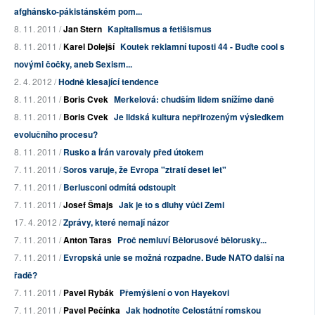
afghánsko-pákistánském pom...
8. 11. 2011 /
Jan Stern
Kapitalismus a fetišismus
8. 11. 2011 /
Karel Dolejší
Koutek reklamní tuposti 44 - Buďte cool s
novými čočky, aneb Sexism...
2. 4. 2012 /
Hodně klesající tendence
8. 11. 2011 /
Boris Cvek
Merkelová: chudším lidem snížíme daně
8. 11. 2011 /
Boris Cvek
Je lidská kultura nepřirozeným výsledkem
evolučního procesu?
8. 11. 2011 /
Rusko a Írán varovaly před útokem
7. 11. 2011 /
Soros varuje, že Evropa "ztratí deset let"
7. 11. 2011 /
Berlusconi odmítá odstoupit
7. 11. 2011 /
Josef Šmajs
Jak je to s dluhy vůči Zemi
17. 4. 2012 /
Zprávy, které nemají názor
7. 11. 2011 /
Anton Taras
Proč nemluví Bělorusové bělorusky...
7. 11. 2011 /
Evropská unie se možná rozpadne. Bude NATO další na
řadě?
7. 11. 2011 /
Pavel Rybák
Přemýšlení o von Hayekovi
7. 11. 2011 /
Pavel Pečínka
Jak hodnotíte Celostátní romskou