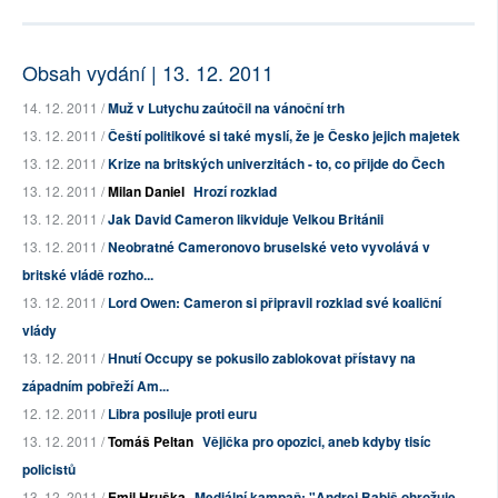
Obsah vydání | 13. 12. 2011
14. 12. 2011 /
Muž v Lutychu zaútočil na vánoční trh
13. 12. 2011 /
Čeští politikové si také myslí, že je Česko jejich majetek
13. 12. 2011 /
Krize na britských univerzitách - to, co přijde do Čech
13. 12. 2011 /
Milan Daniel
Hrozí rozklad
13. 12. 2011 /
Jak David Cameron likviduje Velkou Británii
13. 12. 2011 /
Neobratné Cameronovo bruselské veto vyvolává v
britské vládě rozho...
13. 12. 2011 /
Lord Owen: Cameron si připravil rozklad své koaliční
vlády
13. 12. 2011 /
Hnutí Occupy se pokusilo zablokovat přístavy na
západním pobřeží Am...
12. 12. 2011 /
Libra posiluje proti euru
13. 12. 2011 /
Tomáš Peltan
Vějička pro opozici, aneb kdyby tisíc
policistů
13. 12. 2011 /
Emil Hruška
Mediální kampaň: "Andrej Babiš ohrožuje