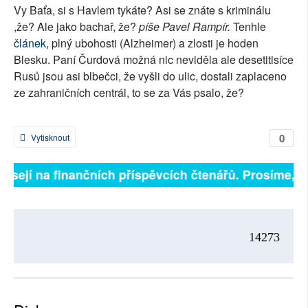
Vy Baťa, si s Havlem tykáte? Asi se znáte s kriminálu
SOCIÁLNÍ SÍTĚ
,že? Ale jako bachař, že?
píše Pavel Rampír.
Tenhle
článek
, plný ubohosti (Alzheimer) a zlosti je hoden
RUBRIKY
Blesku. Paní Čurdová možná nic neviděla ale desetitisíce
Rusů jsou asi blbečci, že vyšli do ulic, dostali zaplaceno
PLNÁ VERZE STRÁNEK
ze zahraničních centrál, to se za Vás psalo, že?
0
Vytisknout
ávisejí na finančních příspěvcích čtenářů. Prosíme, př
14273