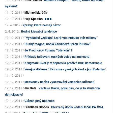
systém!"
11. 12. 2011 /
Michael Marčák
12. 12. 2011 /
Filip Špecián
■ ■ ■
17. 4. 2012 /
Zprávy, které nemají názor
2. 4. 2012 /
Hodně klesající tendence
12. 12. 2011 /
"Vynikající vzdělání, které vás nebude stát miliony"
12. 12. 2011 /
Ruský magnát hodlá kandidovat proti Putinovi
12. 12. 2011 /
Je Prochorov Putinův "bílý kůň"?
12. 12. 2011 /
Příklady falšování ruských voleb na internetu
12. 12. 2011 /
Krugman: Svět je v depresi a prožívá krizi demokracie
12. 12. 2011 /
Veřejná diskuze "Reforma vysokých škol a její důsledky"
11. 12. 2011 /
12. 12. 2011 /
Medveděv nařídil vyšetřování volebních stížností
12. 12. 2011 /
Jiří Baťa
Václave Havle, pouč nás, co je to skutečná
demokracie!
12. 12. 2011 /
Článek plný ubohosti
12. 12. 2011 /
František Stočes
Otevřený dopis vedení CZALPA ČSA