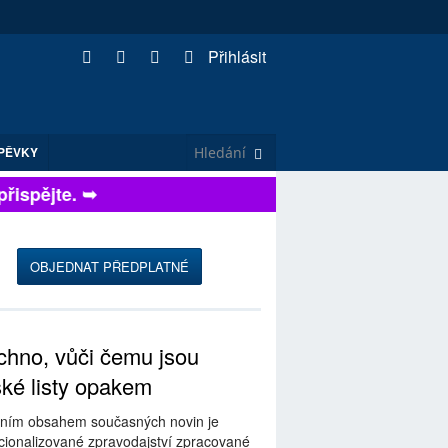
Přihlásit
PĚVKY
spějte. ➥
OBJEDNAT PŘEDPLATNÉ
hno, vůči čemu jsou
ské listy opakem
ním obsahem současných novin je
ionalizované zpravodajství zpracované