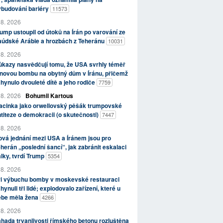
ybudování bariéry
11573
 8. 2026
ump ustoupil od útoků na Írán po varování ze
aúdské Arábie a hrozbách z Teheránu
10031
 8. 2026
kazy nasvědčují tomu, že USA svrhly téměř
novou bombu na obytný dům v Íránu, přičemž
hynulo dvouleté dítě a jeho rodiče
7759
 8. 2026
Bohumil Kartous
acinka jako orwellovský pěšák trumpovské
titeze o demokracii (o skutečnosti)
7447
 8. 2026
vá jednání mezi USA a Íránem jsou pro
herán „poslední šancí“, jak zabránit eskalaci
lky, tvrdí Trump
5354
 8. 2026
ři výbuchu bomby v moskevské restauraci
hynuli tři lidé; explodovalo zařízení, které u
ebe měla žena
4266
 8. 2026
hada trvanlivosti římského betonu rozluštěna