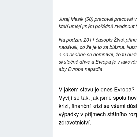
Juraj Mesík (50) pracoval pracoval ve
kteří umějí jiným pořádně zvednout 
Na podzim 2011 časopis
Život
přine
nadávali, co že je to za blázna. Naz
a on osobně se domníval, že tu bude i
skutečně dříve a Evropa je v takovém
aby Evropa nepadla.
V jakém stavu je dnes Evropa?
Vyvíjí se tak, jak jsme spolu h
krizi, finanční krizi se všemi dů
výpadky v příjmech státního roz
zdravotnictví.