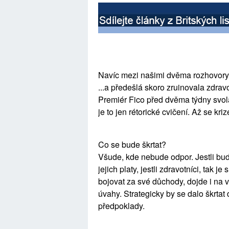
Navíc mezi našimi dvěma rozhovory 
...a předešlá skoro zruinovala zdravo
Premiér Fico před dvěma týdny svola
je to jen rétorické cvičení. Až se kr
Co se bude škrtat?
Všude, kde nebude odpor. Jestli bud
jejich platy, jestli zdravotníci, tak 
bojovat za své důchody, dojde i na 
úvahy. Strategicky by se dalo škrtat d
předpoklady.