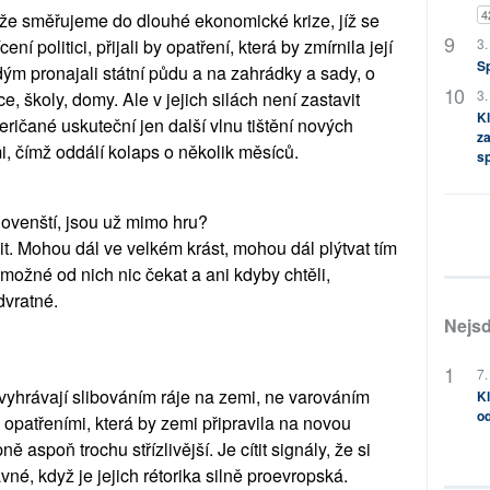
4
, že směřujeme do dlouhé ekonomické krize, jíž se
3.
í politici, přijali by opatření, která by zmírnila její
S
dým pronajali státní půdu a na zahrádky a sady, o
3.
, školy, domy. Ale v jejich silách není zastavit
Kl
ričané uskuteční jen další vlnu tištění nových
za
 čímž oddálí kolaps o několik měsíců.
s
slovenští, jsou už mimo hru?
. Mohou dál ve velkém krást, mohou dál plýtvat tím
 možné od nich nic čekat a ani kdyby chtěli,
dvratné.
Nejsd
7.
ž vyhrávají slibováním ráje na zemi, ne varováním
Kl
od
 opatřeními, která by zemi připravila na novou
ě aspoň trochu střízlivější. Je cítit signály, že si
né, když je jejich rétorika silně proevropská.