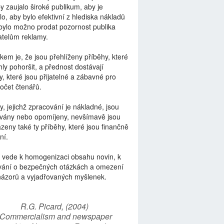
by zaujalo široké publikum, aby je
lo, aby bylo efektivní z hlediska nákladů
bylo možno prodat pozornost publika
telům reklamy.
kem je, že jsou přehlíženy příběhy, které
ly pohoršit, a přednost dostávají
y, které jsou přijatelné a zábavné pro
počet čtenářů.
y, jejichž zpracování je nákladné, jsou
vány nebo opomíjeny, nevšímavě jsou
zeny také ty příběhy, které jsou finančně
ní.
 vede k homogenizaci obsahu novin, k
vání o bezpečných otázkách a omezení
názorů a vyjadřovaných myšlenek.
R.G. Picard, (2004)
“Commercialism and newspaper