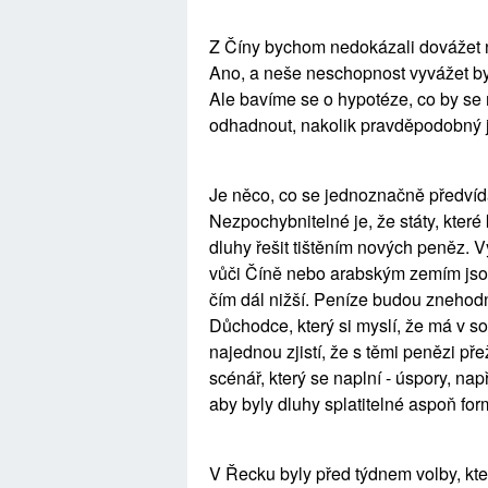
Z Číny bychom nedokázali dovážet 
Ano, a neše neschopnost vyvážet b
Ale bavíme se o hypotéze, co by se 
odhadnout, nakolik pravděpodobný j
Je něco, co se jednoznačně předvíd
Nezpochybnitelné je, že státy, které
dluhy řešit tištěním nových peněz. 
vůči Číně nebo arabským zemím jsou
čím dál nižší. Peníze budou znehod
Důchodce, který si myslí, že má v
najednou zjistí, že s těmi penězi př
scénář, který se naplní - úspory, na
aby byly dluhy splatitelné aspoň for
V Řecku byly před týdnem volby, kter