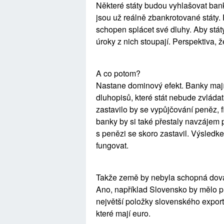
Některé státy budou vyhlašovat ban
jsou už reálně zbankrotované státy.
schopen splácet své dluhy. Aby stát
úroky z nich stoupají. Perspektiva, že
A co potom?
Nastane dominový efekt. Banky mají
dluhopisů, které stát nebude zvládat 
zastavilo by se vypůjčování peněz, fi
banky by si také přestaly navzájem p
s penězi se skoro zastavil. Výsledk
fungovat.
Takže země by nebyla schopná dová
Ano, například Slovensko by mělo pr
největší položky slovenského expor
které mají euro.