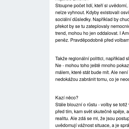
Stoupne počet lidí, kteří si uvědomí
nelze vyhnout. Kdyby existovali osvícen
sociální důsledky. Například by chu
překot by se tu zateplovaly nemocnice
trend, mohou ho jen oddalovat. I Ame
peněz. Pravděpodobně před volbami,
Takže regionální politici, například 
Ne - mohou toho ještě mnoho pokazit
málem, které stát bude mít. Ale není
nedokážou zabránit tomu, co je neo
Kazí něco?
Stále blouzní o růstu - volby se toti
před tím, kam svět skutečně spěje, a
realitu. Ale zdá se mi, že jsou postupn
uvědomují vážnost situace, a je správ