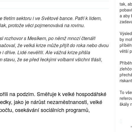
tak, a
pobavi
a aby 
 třetím sektoru i ve Světové bance. Patří k lidem,
zadava
tlak, protože věci pojmenovává na rovinu.
Výsled
sl rozhovor s Mesíkem, po němž mnozí čtenáři
by moh
načoval, že velká krize může přijít do roka nebo dvou
příběh
větší 
 dříve. Lidé nevěřili. Ale vážná krize přišla
 stavu, že se před řeckými volbami všichni třásli,
Příběh
zlehčo
přechá
riskant
To vše
ovořili na podzim. Směřuje k velké hospodářské
refero
sledky, jako je nárůst nezaměstnanosti, velké
škály 
počtu, osekávání sociálních programů,