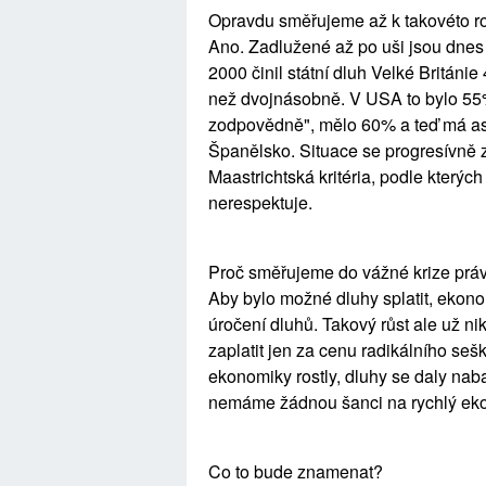
Opravdu směřujeme až k takovéto ro
Ano. Zadlužené až po uši jsou dnes ne
2000 činil státní dluh Velké Británi
než dvojnásobně. V USA to bylo 55
zodpovědně", mělo 60% a teď má asi
Španělsko. Situace se progresívně 
Maastrichtská kritéria, podle který
nerespektuje.
Proč směřujeme do vážné krize právě
Aby bylo možné dluhy splatit, ekonom
úročení dluhů. Takový růst ale už n
zaplatit jen za cenu radikálního seš
ekonomiky rostly, dluhy se daly naba
nemáme žádnou šanci na rychlý eko
Co to bude znamenat?