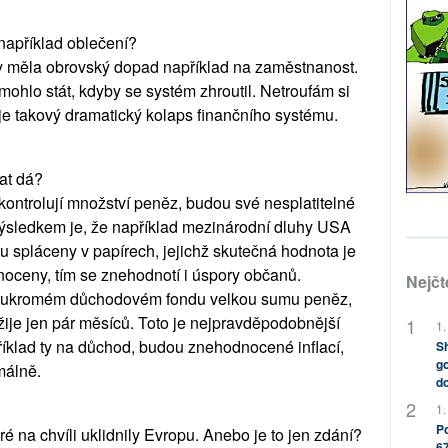
například oblečení?
y měla obrovský dopad například na zaměstnanost.
mohlo stát, kdyby se systém zhroutil. Netroufám si
e takový dramatický kolaps finančního systému.
at dá?
 kontrolují množství peněz, budou své nesplatitelné
Výsledkem je, že například mezinárodní dluhy USA
 spláceny v papírech, jejichž skutečná hodnota je
noceny, tím se znehodnotí i úspory občanů.
Nejčt
 soukromém důchodovém fondu velkou sumu peněz,
ežije jen pár měsíců. Toto je nejpravděpodobnější
1.
příklad ty na důchod, budou znehodnocené inflací,
Sh
go
málně.
do
1.
Po
é na chvíli uklidnily Evropu. Anebo je to jen zdání?
67