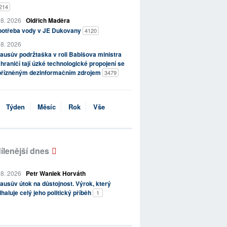
214
 8. 2026
Oldřich Maděra
potřeba vody v JE Dukovany
4120
 8. 2026
ausův podržtaška v roli Babišova ministra
hraničí tají úzké technologické propojení se
přízněným dezinformačním zdrojem
3479
Týden
Měsíc
Rok
Vše
ílenější dnes
 8. 2026
Petr Waniek Horváth
ausův útok na důstojnost. Výrok, který
haluje celý jeho politický příběh
1