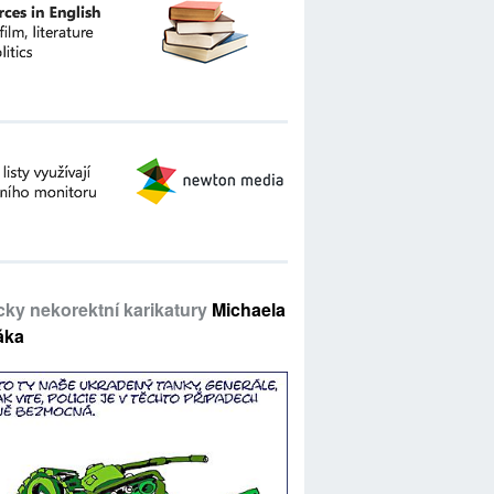
icky nekorektní karikatury
Michaela
áka