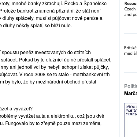
kroty, mnohé banky zkrachují. Řecko a Španělsko
 Protože bankrot znamená přiznání, že stát není
y dluhy splácely, musí si půjčovat nové peníze a
 dluhy někdy splatí, se blíží nule.
 spoustu peněz investovaných do státních
splácet. Pokud by je dlužníci úplně přestali splácet,
rmy ani jednotlivci by nebyli schopni získat půjčky,
ůjčovat. V roce 2008 se to stalo - mezibankovní trh
em by bylo, že by mezinárodní obchod přestal
Polit
Marč
žet a vyvážet?
oblémy vyvážet auta a elektroniku, což jsou dvě
tu. Fungovalo by to zřejmě pouze mezi zeměmi,