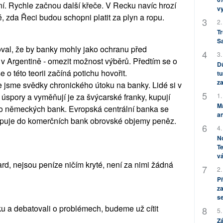
ní. Rychle začnou další křeče. V Recku navíc hrozí
v
, zda Řeci budou schopni platit za plyn a ropu.
2.
Tr
S
val, že by banky mohly jako ochranu před
3.
y v Argentině - omezit možnost výběrů. Předtím se o
Dů
o této teorii začíná potichu hovořit.
tu
za
le jsme svědky chronického útoku na banky. Lidé si v
1.
é úspory a vyměňují je za švýcarské franky, kupují
M
do německých bank. Evropská centrální banka se
an
umpuje do komerčních bank obrovské objemy peněz.
4.
No
Te
vá
ard, nejsou peníze ničím kryté, není za nimi žádná
2.
P
za
s
u a debatovali o problémech, budeme už cítit
5.
Zá