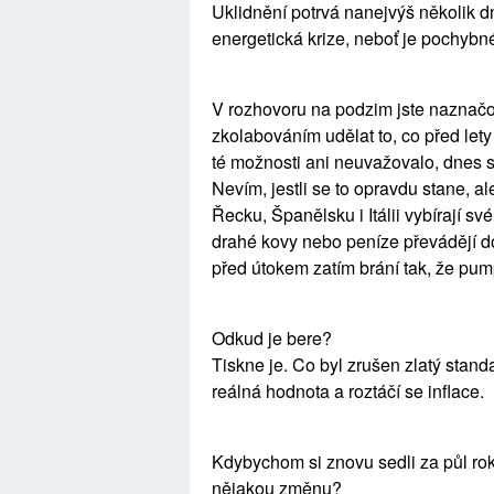
Uklidnění potrvá nanejvýš několik d
energetická krize, neboť je pochybné
V rozhovoru na podzim jste naznačo
zkolabováním udělat to, co před let
té možnosti ani neuvažovalo, dnes se 
Nevím, jestli se to opravdu stane, a
Řecku, Španělsku i Itálii vybírají sv
drahé kovy nebo peníze převádějí 
před útokem zatím brání tak, že p
Odkud je bere?
Tiskne je. Co byl zrušen zlatý stand
reálná hodnota a roztáčí se inflace.
Kdybychom si znovu sedli za půl rok
nějakou změnu?