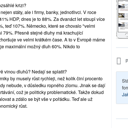
zsáhlé krizi?
jen státy, ale i firmy, banky, jednotlivci. V roce
e 41% HDP, dnes je to 88%. Za dvanáct let stoupl více
%, teď 107%. Německo, které se chovalo "velmi
 79%. Přesně stejné dluhy má krachující
zhoršuje ve velmi krátkém čase. A to v Evropě máme
ch je maximální možný dluh 60%. Nikdo to
P
 vinou dluhů? Nedají se splatit?
iky by musely růst rychleji, než kolik činí procento
St
ikdy nebude, v důsledku ropného zlomu. Jinak se dají
for
krtávání, což je politicky problematické. Takže dokud
Ja
lovat a zdálo se být vše v pořádku. Teď ale už
nomický růst.