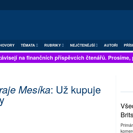
HOVORY
TÉMATA
RUBRIKY
NEJČTENĚJŠÍ
AUTOŘI
PŘÍS
visejí na finančních příspěvcích čtenářů. Prosíme, při
: Už kupuje
raje Mesíka
ny
Všec
Brit
Primár
komerc