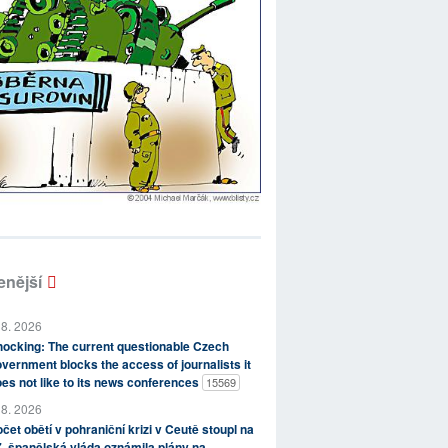
enější
 8. 2026
ocking: The current questionable Czech
vernment blocks the access of journalists it
es not like to its news conferences
15569
 8. 2026
čet obětí v pohraniční krizi v Ceutě stoupl na
, španělská vláda oznámila plány na