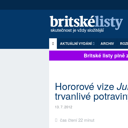
AKTUÁLNÍ VYDÁNÍ
ARCHIV
ROZ
Britské listy plně zá
Hororové vize
Ju
trvanlivé potravi
13. 7. 2012
čas čtení 22 minut