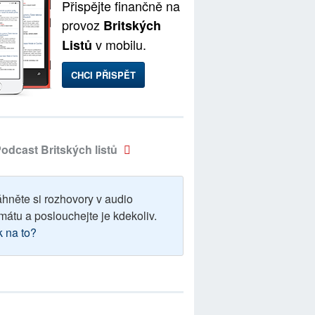
Přispějte finančně na
provoz
Britských
v mobilu.
Listů
CHCI PŘISPĚT
odcast Britských listů
áhněte si rozhovory v audio
mátu a poslouchejte je kdekoliv.
k na to?