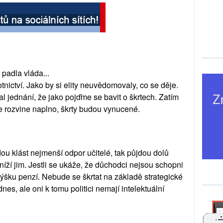
padla vláda...
tnictví. Jako by si elity neuvědomovaly, co se děje.
l jednání, že jako pojďme se bavit o škrtech. Zatím
ize rozvine naplno, škrty budou vynucené.
ou klást nejmenší odpor učitelé, tak půjdou dolů
je sníží jim. Jestli se ukáže, že důchodci nejsou schopni
výšku penzí. Nebude se škrtat na základě strategické
nes, ale oni k tomu politici nemají intelektuální