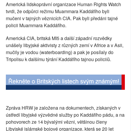
Americká lidskoprávní organizace Human Rights Watch
SOCIÁLNÍ SÍTĚ
tvrdi, že odpůrci režimu Muammara Kaddáfího byli
mučeni v tajných věznicích CIA. Pak byli předáni tajné
RUBRIKY
policii Muammara Kaddáfího.
PLNÁ VERZE STRÁNEK
Americká CIA, britská MI5 a další západní rozvědky
unášely libyjské aktivisty z různých zemí v Africe a v Asii,
mučily je vodou (waterboarding) a pak je posílaly do
Tripolisu k dalšímu týrání Kaddáfího tajnou policiíů.
Zpráva HRW je založena na dokumentech, získaných v
ústředí libyjské výzvědné služby po Kaddáfího pádu, a na
pohovorech ze 14 bývalými vězni, většinou členy
Libyjské islámské bojové organizace, která se 20 let