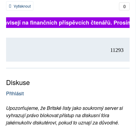
0
Vytisknout
 závisejí na finančních příspěvcích čtenářů. Prosíme,
11293
Diskuse
Přihlásit
Upozorňujeme, že Britské listy jako soukromý server si
vyhrazují právo blokovat přístup na diskusní fóra
jakémukoliv diskutérovi, pokud to uznají za důvodné.