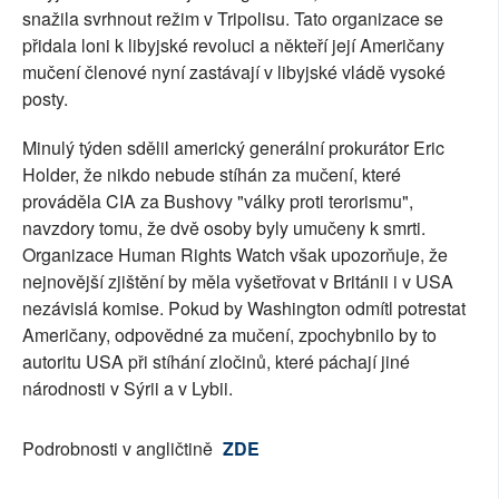
snažila svrhnout režim v Tripolisu. Tato organizace se
přidala loni k libyjské revoluci a někteří její Američany
mučení členové nyní zastávají v libyjské vládě vysoké
posty.
Minulý týden sdělil americký generální prokurátor Eric
Holder, že nikdo nebude stíhán za mučení, které
prováděla CIA za Bushovy "války proti terorismu",
navzdory tomu, že dvě osoby byly umučeny k smrti.
Organizace Human Rights Watch však upozorňuje, že
nejnovější zjištění by měla vyšetřovat v Británii i v USA
nezávislá komise. Pokud by Washington odmítl potrestat
Američany, odpovědné za mučení, zpochybnilo by to
autoritu USA při stíhání zločinů, které páchají jiné
národnosti v Sýrii a v Lybii.
Podrobnosti v angličtině
ZDE