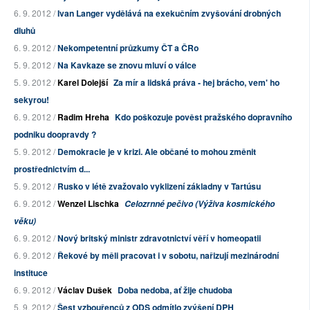
6. 9. 2012 /
Ivan Langer vydělává na exekučním zvyšování drobných
dluhů
6. 9. 2012 /
Nekompetentní průzkumy ČT a ČRo
5. 9. 2012 /
Na Kavkaze se znovu mluví o válce
5. 9. 2012 /
Karel Dolejší
Za mír a lidská práva - hej brácho, vem' ho
sekyrou!
6. 9. 2012 /
Radim Hreha
Kdo poškozuje pověst pražského dopravního
podniku doopravdy ?
5. 9. 2012 /
Demokracie je v krizi. Ale občané to mohou změnit
prostřednictvím d...
5. 9. 2012 /
Rusko v létě zvažovalo vyklizení základny v Tartúsu
6. 9. 2012 /
Wenzel Lischka
Celozrnné pečivo (Výživa kosmického
věku)
6. 9. 2012 /
Nový britský ministr zdravotnictví věří v homeopatii
6. 9. 2012 /
Řekové by měli pracovat i v sobotu, nařizují mezinárodní
instituce
6. 9. 2012 /
Václav Dušek
Doba nedoba, ať žije chudoba
5. 9. 2012 /
Šest vzbouřenců z ODS odmítlo zvýšení DPH