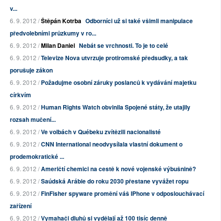
v...
6. 9. 2012 /
Štěpán Kotrba
Odborníci už si také všimli manipulace
předvolebními průzkumy v ro...
6. 9. 2012 /
Milan Daniel
Nebát se vrchnosti. To je to celé
6. 9. 2012 /
Televize Nova utvrzuje protiromské předsudky, a tak
porušuje zákon
6. 9. 2012 /
Požadujme osobní záruky poslanců k vydávání majetku
církvím
6. 9. 2012 /
Human Rights Watch obvinila Spojené státy, že utajily
rozsah mučení...
6. 9. 2012 /
Ve volbách v Québeku zvítězili nacionalisté
6. 9. 2012 /
CNN International neodvysílala vlastní dokument o
prodemokratické ...
6. 9. 2012 /
Američtí chemici na cestě k nové vojenské výbušnině?
6. 9. 2012 /
Saúdská Arábie do roku 2030 přestane vyvážet ropu
6. 9. 2012 /
FinFisher spyware promění váš IPhone v odposlouchávací
zařízení
6. 9. 2012 /
Vymahači dluhů si vydělají až 100 tisíc denně