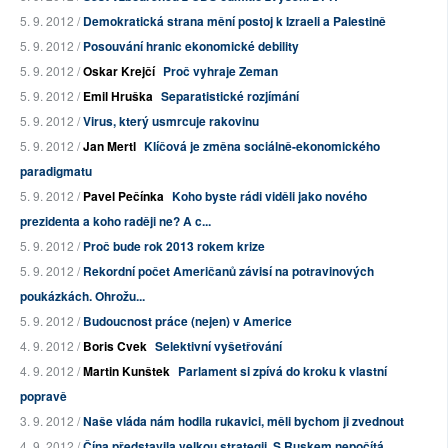
5. 9. 2012 /
Demokratická strana mění postoj k Izraeli a Palestině
5. 9. 2012 /
Posouvání hranic ekonomické debility
5. 9. 2012 /
Oskar Krejčí
Proč vyhraje Zeman
5. 9. 2012 /
Emil Hruška
Separatistické rozjímání
5. 9. 2012 /
Virus, který usmrcuje rakovinu
5. 9. 2012 /
Jan Mertl
Klíčová je změna sociálně-ekonomického
paradigmatu
5. 9. 2012 /
Pavel Pečínka
Koho byste rádi viděli jako nového
prezidenta a koho raději ne? A c...
5. 9. 2012 /
Proč bude rok 2013 rokem krize
5. 9. 2012 /
Rekordní počet Američanů závisí na potravinových
poukázkách. Ohrožu...
5. 9. 2012 /
Budoucnost práce (nejen) v Americe
4. 9. 2012 /
Boris Cvek
Selektivní vyšetřování
4. 9. 2012 /
Martin Kunštek
Parlament si zpívá do kroku k vlastní
popravě
3. 9. 2012 /
Naše vláda nám hodila rukavici, měli bychom ji zvednout
4. 9. 2012 /
Čína představila velkou strategii. S Ruskem nepočítá