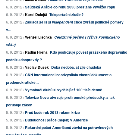
6. 9. 2012 /
Saúdská Arábie do roku 2030 přestane vyvážet ropu
6. 9. 2012 /
Karel Dolejší
Teleportační zločin?
6. 9. 2012 /
Zakladatel listu
chce zvrátit politické poměry
Independent
v...
6. 9. 2012 /
Wenzel Lischka
Celozrnné pečivo (Výživa kosmického
věku)
6. 9. 2012 /
Radim Hreha
Kdo poškozuje pověst pražského dopravního
podniku doopravdy ?
6. 9. 2012 /
Václav Dušek
Doba nedoba, ať žije chudoba
6. 9. 2012 /
CNN International neodvysílala vlastní dokument o
prodemokratické ...
6. 9. 2012 /
Vymahači dluhů si vydělají až 100 tisíc denně
6. 9. 2012 /
Televize Nova utvrzuje protiromské předsudky, a tak
porušuje zákon
5. 9. 2012 /
Proč bude rok 2013 rokem krize
5. 9. 2012 /
Budoucnost práce (nejen) v Americe
5. 9. 2012 /
Rekordní počet Američanů závisí na potravinových