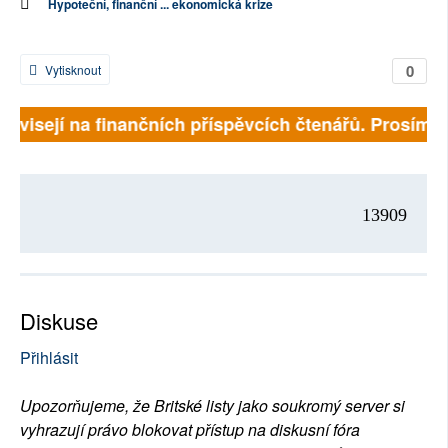
Hypoteční, finanční ... ekonomická krize
0
Vytisknout
 závisejí na finančních příspěvcích čtenářů. Prosíme, 
13909
Diskuse
Přihlásit
Upozorňujeme, že Britské listy jako soukromý server si
vyhrazují právo blokovat přístup na diskusní fóra