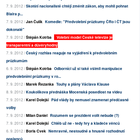
7. 9. 2012 /
Skotští nacionalisté chtějí změnit zákon, aby mohli pohnat
Blaira p...
7. 9. 2012 /
Jan Čulík
Komedie: "Předvolební průzkumy ČRo i ČT jsou
dokonalé"
7. 9. 2012 /
Štěpán Kotrba
Volební model České televize je
transparentní a důvěryhodný
7. 9. 2012 /
Český rozhlas reaguje na vyjádření k předvolebním
průzkumům
6. 9. 2012 /
Štěpán Kotrba
Odborníci už si také všimli manipulace
předvolebními průzkumy v ro...
7. 9. 2012 /
Marek Řezanka
Touhy a plány Václava Klause
8. 9. 2012 /
Koukolíkova přednáška Mocenská posedlost na videu
7. 9. 2012 /
Karel Dolejší
Pád vlády by nemusel znamenat předčasné
volby
7. 9. 2012 /
Milan Daniel
Rozumem se prezident volit nebude (?)
7. 9. 2012 /
Karel Dolejší
Chléb už ne - tedy hry a kladeče věnců
6. 9. 2012 /
Boris Cvek
Nemravné, nestoudné a hnusné rozhodnutí
poslanců