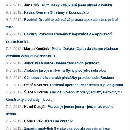
9. 9. 2012 /
Jan Čulík
Rumunský vtip, který jsem slyšel v Polsku
9. 9. 2012 /
Kauza Romana Smetany v
Economistu
9. 9. 2012 /
Roubini: Draghiho plán dává prostor spekulantům, oslabí
euro
9. 9. 2012 /
Chirurg: Polovinu zraněných bojovníků v Aleppu tvoří
zahraniční isl...
7. 9. 2012 /
Martin Kunštek
Michal Doktor: Opravdu chcete vládnout
většinou vzniklou vězněním D...
8. 9. 2012 /
Jakou má vlastně Obama zahraniční politiku?
8. 9. 2012 /
Arabské jaro je mrtvé - a Sýrie píše jeho nekrolog
8. 9. 2012 /
Clintonová chce zrušit překážky pro obchod s Ruskem
8. 9. 2012 /
Štěpán Kotrba
Pirátská operace Piča: děcka a jejich graffiti
7. 9. 2012 /
Štěpán Kotrba
Bartoš: volební modely jsou myšlenkovými
konstrukty a odhady - jsou...
7. 9. 2012 /
Karel Dolejší
Pravda je jenom jedna - jenže tak trochu
běhna...
7. 9. 2012 /
Boris Cvek
Karta se obrací?
7. 9. 2012 /
Západní analytici: Syrské armádě zhroucení nehrozí