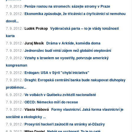
7. 9. 2012 /
Peníze rostou na stromech: sázejte stromy v Praze
7. 9. 2012 /
Ekonomika způsobuje, že třicátníci a čtyřicátnici si nemohou
dovoli...
7. 9. 2012 /
Luděk Prokop
Vyděračská parta -- to je vlády totožnosti
karta
7. 9. 2012 /
Juraj Mesík
Dráma v Arktíde, komédia doma
7. 9. 2012 /
Jednorožec budí větší zájem než globální oteplování
7. 9. 2012 /
Vztahy s Izraelem se vyostřily, potvrzuje americký
kongresman
7. 9. 2012 /
Erdogan: USA v Sýrii "chybí iniciativa"
7. 9. 2012 /
Draghi: Evropská centrální banka bude nakupovat dluhopisy
problémov...
6. 9. 2012 /
Ve volbách v Québeku zvítězili nacionalisté
7. 9. 2012 /
OECD: Německo míří do recese
7. 9. 2012 /
Vlasta Hábová
Formy vlastnictví. Jaká forma vlastnictví je
sociálně a ekologicky ...
7. 9. 2012 /
Prosyrští hackeři zaútočili na stránky al-Džazíry
6. 9. 2012 /
Milan Daniel
Nebát se vrchnosti. To je to celé