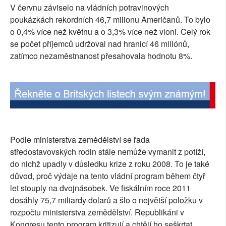
V červnu záviselo na vládních potravinových
SOCIÁLNÍ SÍTĚ
poukázkách rekordních 46,7 milionu Američanů. To bylo
o 0,4% více než květnu a o 3,3% více než vloni. Celý rok
RUBRIKY
se počet příjemců udržoval nad hranicí 46 miliónů,
zatímco nezaměstnanost přesahovala hodnotu 8%.
PLNÁ VERZE STRÁNEK
Podle ministerstva zemědělství se řada
středostavovských rodin stále nemůže vymanit z potíží,
do nichž upadly v důsledku krize z roku 2008. To je také
důvod, proč výdaje na tento vládní program během čtyř
let stouply na dvojnásobek. Ve fiskálním roce 2011
dosáhly 75,7 miliardy dolarů a šlo o největší položku v
rozpočtu ministerstva zemědělství. Republikáni v
Kongresu tento program kritizují a chtějí ho seškrtat