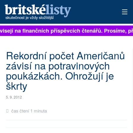
ávisejí na finančních příspěvcích čtenářů. Prosíme, př
PŘIHLÁSIT
AKTUÁLNÍ VYDÁNÍ
Rekordní počet Američanů
ARCHIV
závisí na potravinových
poukázkách. Ohrožují je
ROZHOVORY
škrty
TÉMATA
5. 9. 2012
NEJČTENĚJŠÍ ZA 7 DNÍ
čas čtení 1 minuta
AUTOŘI
PŘÍSPĚVKY NA PROVOZ