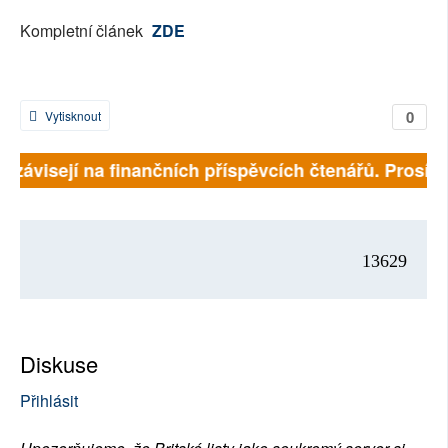
Kompletní článek
ZDE
0
Vytisknout
ně závisejí na finančních příspěvcích čtenářů. Prosíme
13629
Diskuse
Přihlásit