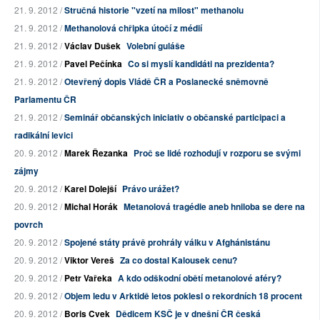
21. 9. 2012 /
Stručná historie "vzetí na milost" methanolu
21. 9. 2012 /
Methanolová chřipka útočí z médií
21. 9. 2012 /
Václav Dušek
Volební guláše
21. 9. 2012 /
Pavel Pečínka
Co si myslí kandidáti na prezidenta?
21. 9. 2012 /
Otevřený dopis Vládě ČR a Poslanecké sněmovně
Parlamentu ČR
21. 9. 2012 /
Seminář občanských iniciativ o občanské participaci a
radikální levici
20. 9. 2012 /
Marek Řezanka
Proč se lidé rozhodují v rozporu se svými
zájmy
20. 9. 2012 /
Karel Dolejší
Právo urážet?
20. 9. 2012 /
Michal Horák
Metanolová tragédie aneb hniloba se dere na
povrch
20. 9. 2012 /
Spojené státy právě prohrály válku v Afghánistánu
20. 9. 2012 /
Viktor Vereš
Za co dostal Kalousek cenu?
20. 9. 2012 /
Petr Vařeka
A kdo odškodní obětí metanolové aféry?
20. 9. 2012 /
Objem ledu v Arktidě letos poklesl o rekordních 18 procent
20. 9. 2012 /
Boris Cvek
Dědicem KSČ je v dnešní ČR česká