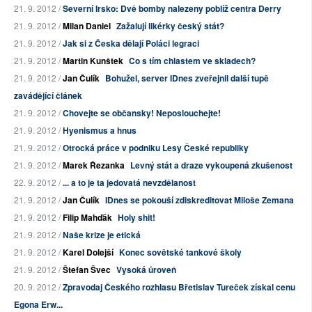
21. 9. 2012 /
Severní Irsko: Dvě bomby nalezeny poblíž centra Derry
21. 9. 2012 /
Milan Daniel
Zažalují likérky český stát?
21. 9. 2012 /
Jak si z Česka dělají Poláci legraci
21. 9. 2012 /
Martin Kunštek
Co s tím chlastem ve skladech?
21. 9. 2012 /
Jan Čulík
Bohužel, server IDnes zveřejnil další tupě
zavádějící článek
21. 9. 2012 /
Chovejte se občansky! Neposlouchejte!
21. 9. 2012 /
Hyenismus a hnus
21. 9. 2012 /
Otrocká práce v podniku Lesy České republiky
21. 9. 2012 /
Marek Řezanka
Levný stát a draze vykoupená zkušenost
22. 9. 2012 /
... a to je ta jedovatá nevzdělanost
21. 9. 2012 /
Jan Čulík
IDnes se pokouší zdiskreditovat Miloše Zemana
21. 9. 2012 /
Filip Mahďák
Holy shit!
21. 9. 2012 /
Naše krize je etická
21. 9. 2012 /
Karel Dolejší
Konec sovětské tankové školy
21. 9. 2012 /
Štefan Švec
Vysoká ůroveň
20. 9. 2012 /
Zpravodaj Českého rozhlasu Břetislav Tureček získal cenu
Egona Erw...