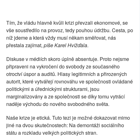
SOCIÁLNÍ SÍTĚ
RUBRIKY
Tím, že vládu hlavně kvůli krizi převzali ekonomové, se
vše soustředilo na provoz, tedy pouhou údržbu. Cesta, po
PLNÁ VERZE STRÁNEK
níž jdeme a která vždy musí někam směřovat, nás
přestala zajímat,
píše Karel Hvížďala
.
Diskuse v médiích skoro úplně absentuje. Proto nejsme
připraveni na vykročení do svobody ze současného
otroctví úspor a auditů. Hlasy legitimních a přirozených
autorit, které vytvářejí rovnováhu ve společnosti ovládané
politickými a úřednickými strukturami, jsou
marginalizovány a ze společnosti se díky tomu vytrácí
naděje východu do nového svobodného světa.
Naše krize je etická. Tuto tezi je možné dokazovat mimo
jiné na dvou skutečnostech: Na demontáži sociálního
státu a rozkladu velkých politických stran.