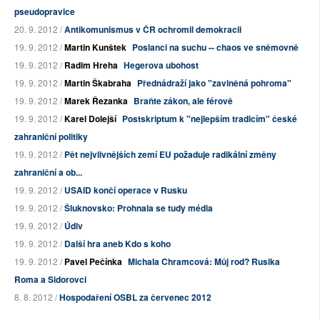
pseudopravice
20. 9. 2012 /
Antikomunismus v ČR ochromil demokracii
19. 9. 2012 /
Martin Kunštek
Poslanci na suchu -- chaos ve sněmovně
19. 9. 2012 /
Radim Hreha
Hegerova ubohost
19. 9. 2012 /
Martin Škabraha
Přednádraží jako "zaviněná pohroma"
19. 9. 2012 /
Marek Řezanka
Braňte zákon, ale férově
19. 9. 2012 /
Karel Dolejší
Postskriptum k "nejlepším tradicím" české
zahraniční politiky
19. 9. 2012 /
Pět nejvlivnějších zemí EU požaduje radikální změny
zahraniční a ob...
19. 9. 2012 /
USAID končí operace v Rusku
19. 9. 2012 /
Šluknovsko: Prohnala se tudy média
19. 9. 2012 /
Údiv
19. 9. 2012 /
Další hra aneb Kdo s koho
19. 9. 2012 /
Pavel Pečínka
Michala Chramcová: Můj rod? Rusika
Roma a Sidorovci
8. 8. 2012 /
Hospodaření OSBL za červenec 2012