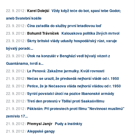
22. 9. 2012 /
Karel Dolejší
Vždy když teče do bot, spasí tebe Godot;
aneb Svatební košile
23. 9. 2012 /
Čína zařadila do služby první letadlovou loď
23. 9. 2012 /
Bohumil Trávníček
Kalouskova politika živých mrtvol
23. 9. 2012 /
Škrty britské vlády udusily hospodářský růst, varuje
bývalý poradc...
23. 9. 2012 /
Útok na konzulát v Benghází vedl bývalý vězeň z
Guantánama, tvrdí a...
22. 9. 2012 /
Le Penová: Zakažme jarmulky. Kvůli rovnosti
21. 9. 2012 /
Nečas se urazil, že předsedá nejhorší vládě od r. 1950
22. 9. 2012 /
Petice, že je Nečasova vláda nejhorší vládou od r. 1950
22. 9. 2012 /
Syrští povstalci útočí na pozice libanonské armády
22. 9. 2012 /
Třetí den protestů v Tbilisi proti Saakašvilimu
21. 9. 2012 /
Pákistán: Při protestech proti filmu "Nevinnost muslimů"
zemřelo 17...
21. 9. 2012 /
Přemysl Janýr
Pudy a instinkty
21. 9. 2012 /
Aleppské gangy