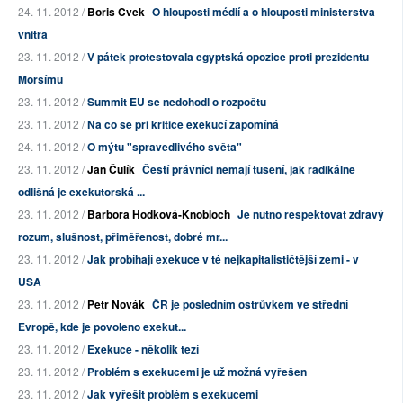
24. 11. 2012 /
Boris Cvek
O hlouposti médií a o hlouposti ministerstva
vnitra
23. 11. 2012 /
V pátek protestovala egyptská opozice proti prezidentu
Morsímu
23. 11. 2012 /
Summit EU se nedohodl o rozpočtu
23. 11. 2012 /
Na co se při kritice exekucí zapomíná
24. 11. 2012 /
O mýtu "spravedlivého světa"
23. 11. 2012 /
Jan Čulík
Čeští právníci nemají tušení, jak radikálně
odlišná je exekutorská ...
23. 11. 2012 /
Barbora Hodková-Knobloch
Je nutno respektovat zdravý
rozum, slušnost, přiměřenost, dobré mr...
23. 11. 2012 /
Jak probíhají exekuce v té nejkapitalističtější zemi - v
USA
23. 11. 2012 /
Petr Novák
ČR je posledním ostrůvkem ve střední
Evropě, kde je povoleno exekut...
23. 11. 2012 /
Exekuce - několik tezí
23. 11. 2012 /
Problém s exekucemi je už možná vyřešen
23. 11. 2012 /
Jak vyřešit problém s exekucemi