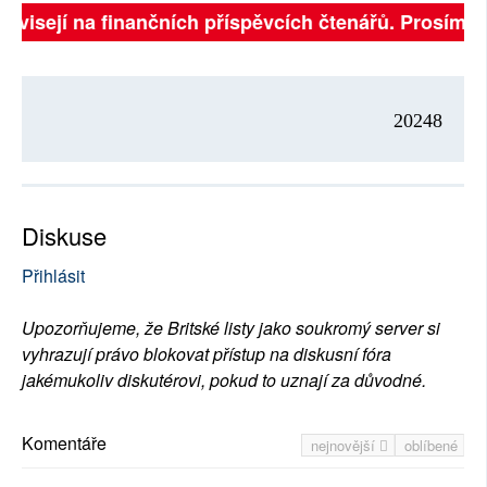
závisejí na finančních příspěvcích čtenářů. Prosíme, 
20248
Diskuse
Přihlásit
Upozorňujeme, že Britské listy jako soukromý server si
vyhrazují právo blokovat přístup na diskusní fóra
jakémukoliv diskutérovi, pokud to uznají za důvodné.
Komentáře
nejnovější
oblíbené