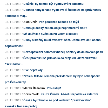
23. 11. 2012 /
Dlužníci by neměli být vystavováni sadismu
23. 11. 2012 /
Dodnes nebyla naše vylučovací žaloba za neoprávněnou
konfiskaci maj...
23. 11. 2012 /
Aleš Uhlíř
Pan poslanec Křeček se mýlí
23. 11. 2012 /
Definuje český zákon, co je nepřiměřený zisk?
23. 11. 2012 /
Má dlužník o svém dluhu vědět či nikoli?
23. 11. 2012 /
Dluhy si každý musí evidovat sám. Učme své děti osobní
odpovědnosti
23. 11. 2012 /
Nezodpovědní potomci vhánějí seniory do dluhových pastí
21. 11. 2012 /
Šest právníků se přihlásilo do projektu jak zcivilizovat
exekutorsk...
23. 11. 2012 /
Dvě nepravdy
23. 11. 2012 /
Zvolení Miloše Zemana prezidentem by bylo nebezpečím
pro Českou rep...
23. 11. 2012 /
Marek Řezanka
Protestuji!
23. 11. 2012 /
Boris Cvek
Kauza Čunek: Absolutní politická skleróza
23. 11. 2012 /
Česká byrokracie se pod vedením "pravicového"
svazáka Nečase proboj...