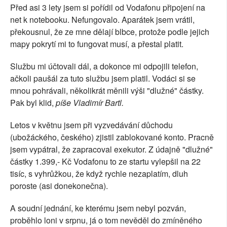
Před asi 3 lety jsem si pořídil od Vodafonu připojení na
SOCIÁLNÍ SÍTĚ
net k notebooku. Nefungovalo. Aparátek jsem vrátil,
překousnul, že ze mne dělají blbce, protože podle jejich
RUBRIKY
mapy pokrytí mi to fungovat musí, a přestal platit.
PLNÁ VERZE STRÁNEK
Službu mi účtovali dál, a dokonce mi odpojili telefon,
ačkoli paušál za tuto službu jsem platil. Vodáci si se
mnou pohrávali, několikrát měnili výši "dlužné" částky.
Pak byl klid,
píše Vladimír Bartl.
Letos v květnu jsem při vyzvedávání důchodu
(ubožáckého, českého) zjistil zablokované konto. Pracně
jsem vypátral, že zapracoval exekutor. Z údajně "dlužné"
částky 1.399,- Kč Vodafonu to ze startu vylepšil na 22
tisíc, s vyhrůžkou, že když rychle nezaplatím, dluh
poroste (asi donekonečna).
A soudní jednání, ke kterému jsem nebyl pozván,
proběhlo loni v srpnu, já o tom nevěděl do zmíněného