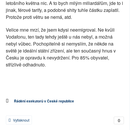
letošního května nic. A to bych milým miliardářům, jde to i
jinak, férové tarify, a podobné shity tuhle částku zaplatil.
Protože proti větru se nemá, atd.
Velice mne mrzí, že jsem kdysi neemigroval. Ne kvůli
Vodafonu, ten tady tehdy ještě u nás nebyl, a možná
nebyl vůbec. Pochopitelně si nemyslím, že někde na
světě je ideální státní zřízení, ale ten současný hnus v
Česku je opravdu k nevydržení. Pro 85% obyvatel,
střízlivě odhadnuto.
Řádění exekutorů v České republice
0
Vytisknout