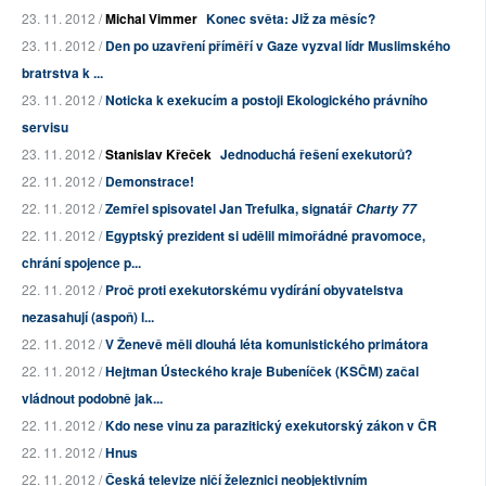
23. 11. 2012 /
Michal Vimmer
Konec světa: Již za měsíc?
23. 11. 2012 /
Den po uzavření příměří v Gaze vyzval lídr Muslimského
bratrstva k ...
23. 11. 2012 /
Noticka k exekucím a postoji Ekologického právního
servisu
23. 11. 2012 /
Stanislav Křeček
Jednoduchá řešení exekutorů?
22. 11. 2012 /
Demonstrace!
22. 11. 2012 /
Zemřel spisovatel Jan Trefulka, signatář
Charty 77
22. 11. 2012 /
Egyptský prezident si udělil mimořádné pravomoce,
chrání spojence p...
22. 11. 2012 /
Proč proti exekutorskému vydírání obyvatelstva
nezasahují (aspoň) l...
22. 11. 2012 /
V Ženevě měli dlouhá léta komunistického primátora
22. 11. 2012 /
Hejtman Ústeckého kraje Bubeníček (KSČM) začal
vládnout podobně jak...
22. 11. 2012 /
Kdo nese vinu za parazitický exekutorský zákon v ČR
22. 11. 2012 /
Hnus
22. 11. 2012 /
Česká televize ničí železnici neobjektivním