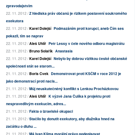
zpravodajstvím
22. 11. 2012 /
Z hlediska práv občanů je rizikem postavení soukromého
exekutora
22. 11. 2012 /
Karel Dolejší
Podmazáním proti korupci, aneb Čím ses
pokazil, tím se naprav
22. 11. 2012 /
Aleš Uhlíř
Petr Lessy v čele nového odboru magistrátu
22. 11. 2012 /
Bruno Solařík
Anastasia
22. 11. 2012 /
Karel Dolejší
Nebylo by dobrou vizitkou české občanské
společnosti stát se starom...
21. 11. 2012 /
Boris Cvek
Demonstrovat proti KSČM v roce 2012 je
jako demonstrací proti nacis...
21. 11. 2012 /
Můj neuskutečněný konflikt s Lenkou Procházkovou
21. 11. 2012 /
Aleš Uhlíř
K výzvě Jana Čulíka k projektu proti
nespravedlivým exekucím, adres...
21. 11. 2012 /
Fakta o izraelské okupaci
21. 11. 2012 /
Stačilo by donutit exekutory, aby dlužníka hned na
začátku o dluhu ...
21. 11. 2012 /
Má Ivan Klíma morální právo podepisovat