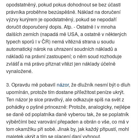
opodstatněný, pokud pokus dohodnout se bez účasti
právníka proběhne bezúspěšně. Náklad na doručení
výzvy kurýrem je opodstatněný, pokud se nepodaří
doručit doporučený dopis. Atp. - Ostatně i v mnoha
dalších zemích (napadá mě USA, a ostatně v některých
typech sporů i v ČR) nemá vítězná strana u soudu
automatický nárok na uhrazení soudních nákladů a
nákladů na právní zastoupení; o něm soud rozhoduje
zvlášť a má právo přiznat vítězi jen náklady účelně
vynaložené.
3. Opravdu mě pobavil
názor
, že dlužník nesmí být o dluh
upomínán, protože tím dostane příležitost peníze ukrýt.
Ten názor je sice pravdivý, ale odkazuje spíš na svět z
pohádky o pyšné princezně: Protože, analogicky, nejlépe
se daně od poplatníka daně vyberou tak, že se poplatník
výběrčími bez varování přepaden a obrán o vše, co má v
tom okamžiku při sobě. Jinak by, jak každý připustí, mohl
majetek ukrýt a tím se placení daní vyhnout.