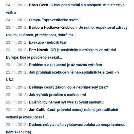
24. 11. 2012 /
Boris Cvek
O hlouposti médií a o hlouposti ministerstva
vnitra
24. 11. 2012 /
O mýtu "spravedlivého světa"
23. 11. 2012 /
Barbora Hodková-Knobloch
Je nutno respektovat zdravý
rozum, slušnost, přiměřenost, dobré mr...
23. 11. 2012 /
Exekuce - několik tezí
23. 11. 2012 /
Petr Novák
ČR je posledním ostrůvkem ve střední
Evropě, kde je povoleno exekut...
23. 11. 2012 /
Problém s exekucemi je už možná vyřešen
23. 11. 2012 /
Jak probíhají exekuce v té nejkapitalističtější zemi - v
USA
23. 11. 2012 /
Definuje český zákon, co je nepřiměřený zisk?
23. 11. 2012 /
Jak vyřešit problém s exekucemi
23. 11. 2012 /
Dlužníci by neměli být vystavováni sadismu
23. 11. 2012 /
Jan Čulík
Čeští právníci nemají tušení, jak radikálně
odlišná je exekutorská ...
23. 11. 2012 /
Dodnes nebyla naše vylučovací žaloba za neoprávněnou
konfiskaci maj...