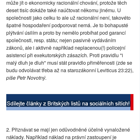
může jít o ekonomicky racionální chování, protože těch
SOCIÁLNÍ SÍTĚ
deset tisíc dokáže také naúčtovat někomu jinému. U
společnosti jako celku to ale už racionální není, takovéto
RUBRIKY
špatné hospodaření podporovat nemá. Je to bohapusté
plýtvání úsilím a proto by nemělo probíhat pod garancí
PLNÁ VERZE STRÁNEK
společnosti, resp. státu; nejen pasivně vydáváním
zákonů, ale i aktivně například neplacenou(!) policejní
asistencí při exekutorských zásazích. Proti pravidlu "i
malý dluh je dluh" musí stát pravidlo přiměřenosti (zde se
budu odvolávat třeba až na starozákonní Leviticus 23:22),
píše Petr Novotný.
2. Přiznávat se mají jen odůvodněné účelně vynaložené
náklady. Například náklad na právní zastoupení je