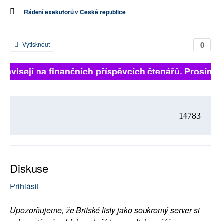
Řádění exekutorů v České republice
0
Vytisknout
 závisejí na finančních příspěvcích čtenářů. Prosíme, 
14783
Diskuse
Přihlásit
Upozorňujeme, že Britské listy jako soukromý server si