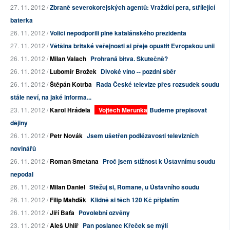
27. 11. 2012 /
Zbraně severokorejských agentů: Vraždící pera, střílející
baterka
26. 11. 2012 /
Voliči nepodpořili plně katalánského prezidenta
27. 11. 2012 /
Většina britské veřejnosti si přeje opustit Evropskou unii
26. 11. 2012 /
Milan Valach
Prohraná bitva. Skutečně?
26. 11. 2012 /
Lubomír Brožek
Divoké víno -- pozdní sběr
26. 11. 2012 /
Štěpán Kotrba
Rada České televize přes rozsudek soudu
stále neví, na jaké informa...
23. 11. 2012 /
Karol Hrádela
Vojtěch Merunka
Budeme přepisovat
dějiny
26. 11. 2012 /
Petr Novák
Jsem ušetřen podlézavosti televizních
novinářů
26. 11. 2012 /
Roman Smetana
Proč jsem stížnost k Ústavnímu soudu
nepodal
26. 11. 2012 /
Milan Daniel
Stěžuj si, Romane, u Ústavního soudu
26. 11. 2012 /
Filip Mahďák
Klidně si těch 120 Kč připlatím
26. 11. 2012 /
Jiří Baťa
Povolební ozvěny
23. 11. 2012 /
Aleš Uhlíř
Pan poslanec Křeček se mýlí