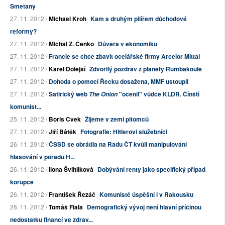
Smetany
27. 11. 2012 /
Michael Kroh
Kam s druhým pilířem důchodové
reformy?
27. 11. 2012 /
Michal Z. Čenko
Důvěra v ekonomiku
27. 11. 2012 /
Francie se chce zbavit ocelářské firmy Arcelor Mittal
27. 11. 2012 /
Karel Dolejší
Zdvořilý pozdrav z planety Rumbakoule
27. 11. 2012 /
Dohoda o pomoci Řecku dosažena, MMF ustoupil
27. 11. 2012 /
Satirický web
"ocenil" vůdce KLDR. Čínští
The Onion
komunist...
25. 11. 2012 /
Boris Cvek
Žijeme v zemi pitomců
27. 11. 2012 /
Jiří Bátěk
Fotografie: Hitlerovi služebníci
26. 11. 2012 /
ČSSD se obrátila na Radu ČT kvůli manipulování
hlasování v pořadu H...
26. 11. 2012 /
Ilona Švihlíková
Dobývání renty jako specifický případ
korupce
26. 11. 2012 /
František Řezáč
Komunisté úspěšní i v Rakousku
26. 11. 2012 /
Tomáš Fiala
Demografický vývoj není hlavní příčinou
nedostatku financí ve zdrav...