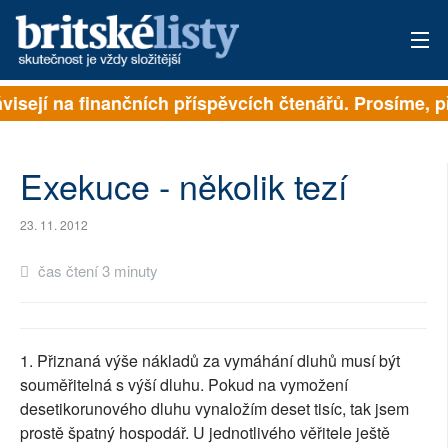
ávisejí na finančních příspěvcích čtenářů. Prosíme, př
PŘIHLÁSIT
AKTUÁLNÍ VYDÁNÍ
Exekuce - několik tezí
ARCHIV
23. 11. 2012
ROZHOVORY
čas čtení 3 minuty
TÉMATA
NEJČTENĚJŠÍ ZA 7 DNÍ
1. Přiznaná výše nákladů za vymáhání dluhů musí být
AUTOŘI
souměřitelná s výší dluhu. Pokud na vymožení
desetikorunového dluhu vynaložím deset tisíc, tak jsem
PŘÍSPĚVKY NA PROVOZ
prostě špatný hospodář. U jednotlivého věřitele ještě