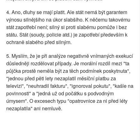
4. Ano, dluhy se mají platit. Ale stát nemá být garantem
výnosu silnějšího na úkor slabšího. K něčemu takovému
stát zapotřebí není; silný si proti slabému pomůže i bez
státu. Stát (soudy, policie atd.) je zapotřebí především k
ochraně slabého před silným.
5. Myslím, že je při analýze negativně vnímaných exekucí
důsledněji rozdělovat případy. Je morální rozdíl mezi "ta
půjčka prostě neměla být za těch podmínek poskytnuta",
"jednou před pěti lety nezaplatil měsíční platbu za
televizi", "neuhradil fakturu", "ignoroval pokutu", "kašle na
povinnosti" a "jedná už od počátku s podvodným
úmysem". O excesech typu "opatrovnice za ni před léty
nezaplatila" ani nemluvě.