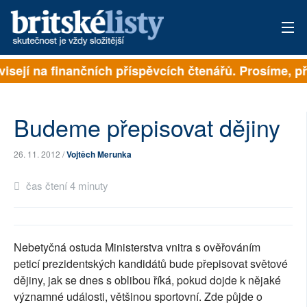
visejí na finančních příspěvcích čtenářů. Prosíme, při
PŘIHLÁSIT
AKTUÁLNÍ VYDÁNÍ
Budeme přepisovat dějiny
ARCHIV
26. 11. 2012 /
Vojtěch Merunka
ROZHOVORY
čas čtení 4 minuty
TÉMATA
NEJČTENĚJŠÍ ZA 7 DNÍ
Nebetyčná ostuda Ministerstva vnitra s ověřováním
AUTOŘI
peticí prezidentských kandidátů bude přepisovat světové
dějiny, jak se dnes s oblibou říká, pokud dojde k nějaké
PŘÍSPĚVKY NA PROVOZ
významné události, většinou sportovní. Zde půjde o