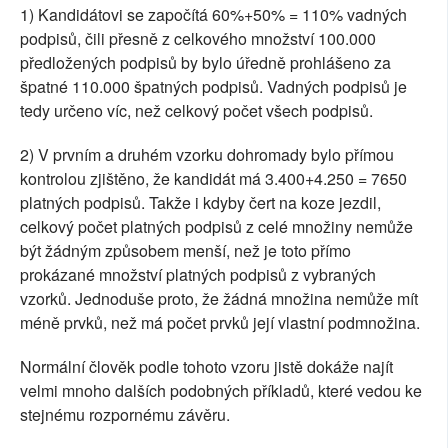
1) Kandidátovi se započítá 60%+50% = 110% vadných
podpisů, čili přesně z celkového množství 100.000
předložených podpisů by bylo úředně prohlášeno za
špatné 110.000 špatných podpisů. Vadných podpisů je
tedy určeno víc, než celkový počet všech podpisů.
2) V prvním a druhém vzorku dohromady bylo přímou
kontrolou zjištěno, že kandidát má 3.400+4.250 = 7650
platných podpisů. Takže i kdyby čert na koze jezdil,
celkový počet platných podpisů z celé množiny nemůže
být žádným způsobem menší, než je toto přímo
prokázané množství platných podpisů z vybraných
vzorků. Jednoduše proto, že žádná množina nemůže mít
méně prvků, než má počet prvků její vlastní podmnožina.
Normální člověk podle tohoto vzoru jistě dokáže najít
velmi mnoho dalších podobných příkladů, které vedou ke
stejnému rozpornému závěru.