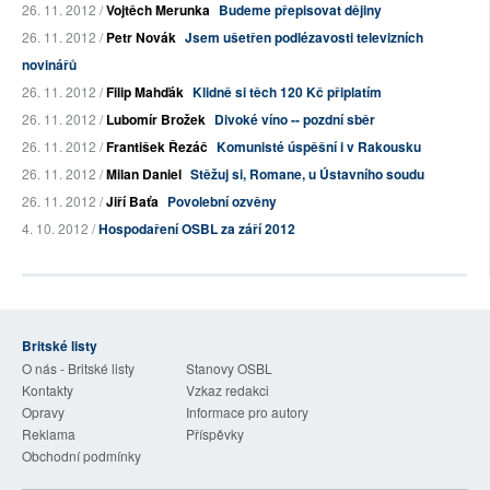
26. 11. 2012 /
Vojtěch Merunka
Budeme přepisovat dějiny
26. 11. 2012 /
Petr Novák
Jsem ušetřen podlézavosti televizních
novinářů
26. 11. 2012 /
Filip Mahďák
Klidně si těch 120 Kč připlatím
26. 11. 2012 /
Lubomír Brožek
Divoké víno -- pozdní sběr
26. 11. 2012 /
František Řezáč
Komunisté úspěšní i v Rakousku
26. 11. 2012 /
Milan Daniel
Stěžuj si, Romane, u Ústavního soudu
26. 11. 2012 /
Jiří Baťa
Povolební ozvěny
4. 10. 2012 /
Hospodaření OSBL za září 2012
Britské listy
O nás - Britské listy
Stanovy OSBL
Kontakty
Vzkaz redakci
Opravy
Informace pro autory
Reklama
Příspěvky
Obchodní podmínky