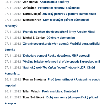
28. 11. 2012 /
Jan Hanuš
Anarchisté s kočárky
27. 11. 2012 /
Jiří Bátěk
Fotografie: Hitlerovi služebníci
27. 11. 2012 /
Karel Dolejší
Zdvořilý pozdrav z planety Rumbakoule
27. 11. 2012 /
Michael Kroh
Kam s druhým pilířem důchodové
reformy?
27. 11. 2012 /
Francie se chce zbavit ocelářské firmy Arcelor Mittal
27. 11. 2012 /
Michal Z. Čenko
Důvěra v ekonomiku
27. 11. 2012 /
Zbraně severokorejských agentů: Vraždící pera, střílející
baterka
27. 11. 2012 /
Dohoda o pomoci Řecku dosažena, MMF ustoupil
27. 11. 2012 /
Většina britské veřejnosti si přeje opustit Evropskou unii
27. 11. 2012 /
Satirický web
"ocenil" vůdce KLDR. Čínští
The Onion
komunist...
26. 11. 2012 /
Roman Smetana
Proč jsem stížnost k Ústavnímu soudu
nepodal
26. 11. 2012 /
Milan Valach
Prohraná bitva. Skutečně?
26. 11. 2012 /
Ilona Švihlíková
Dobývání renty jako specifický případ
korupce