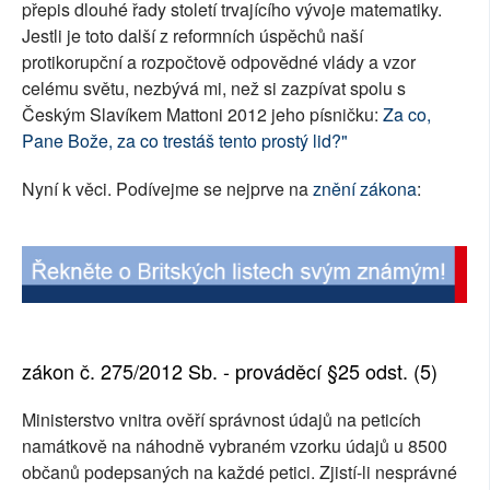
přepis dlouhé řady století trvajícího vývoje matematiky.
SOCIÁLNÍ SÍTĚ
Jestli je toto další z reformních úspěchů naší
protikorupční a rozpočtově odpovědné vlády a vzor
RUBRIKY
celému světu, nezbývá mi, než si zazpívat spolu s
Českým Slavíkem Mattoni 2012 jeho písničku:
Za co,
PLNÁ VERZE STRÁNEK
Pane Bože, za co trestáš tento prostý lid?"
Nyní k věci. Podívejme se nejprve na
znění zákona
:
zákon č. 275/2012 Sb. - prováděcí §25 odst. (5)
Ministerstvo vnitra ověří správnost údajů na peticích
namátkově na náhodně vybraném vzorku údajů u 8500
občanů podepsaných na každé petici. Zjistí-li nesprávné