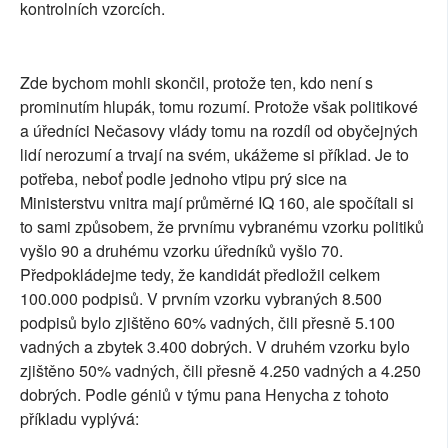
kontrolních vzorcích.
Zde bychom mohli skončil, protože ten, kdo není s
prominutím hlupák, tomu rozumí. Protože však politikové
a úředníci Nečasovy vlády tomu na rozdíl od obyčejných
lidí nerozumí a trvají na svém, ukážeme si příklad. Je to
potřeba, neboť podle jednoho vtipu prý sice na
Ministerstvu vnitra mají průměrné IQ 160, ale spočítali si
to sami způsobem, že prvnímu vybranému vzorku politiků
vyšlo 90 a druhému vzorku úředníků vyšlo 70.
Předpokládejme tedy, že kandidát předložil celkem
100.000 podpisů. V prvním vzorku vybraných 8.500
podpisů bylo zjištěno 60% vadných, čili přesně 5.100
vadných a zbytek 3.400 dobrých. V druhém vzorku bylo
zjištěno 50% vadných, čili přesně 4.250 vadných a 4.250
dobrých. Podle géniů v týmu pana Henycha z tohoto
příkladu vyplývá: