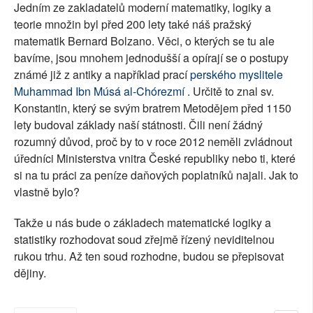
Jedním ze zakladatelů moderní matematiky, logiky a
teorie množin byl před 200 lety také náš pražský
matematik Bernard Bolzano. Věci, o kterých se tu ale
bavíme, jsou mnohem jednodušší a opírají se o postupy
známé již z antiky a například prací
perského myslitele
Muhammad Ibn Músá al-Chórezmí
. Určitě to znal sv.
Konstantin, který se svým bratrem Metodějem před 1150
lety budoval základy naší státnosti. Čili není žádný
rozumný důvod, proč by to v roce 2012 neměli zvládnout
úředníci Ministerstva vnitra České republiky nebo ti, které
si na tu práci za peníze daňových poplatníků najali. Jak to
vlastně bylo?
Takže u nás bude o základech matematické logiky a
statistiky rozhodovat soud zřejmě řízený neviditelnou
rukou trhu. Až ten soud rozhodne, budou se přepisovat
dějiny.