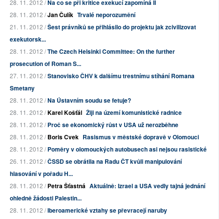
28. 11. 2012 /
Na co se při kritice exekucí zapomíná II
28. 11. 2012 /
Jan Čulík
Trvalé neporozumění
21. 11. 2012 /
Šest právníků se přihlásilo do projektu jak zcivilizovat
exekutorsk...
28. 11. 2012 /
The Czech Helsinki Committee: On the further
prosecution of Roman S...
27. 11. 2012 /
Stanovisko ČHV k dalšímu trestnímu stíhání Romana
Smetany
28. 11. 2012 /
Na Ústavním soudu se fetuje?
28. 11. 2012 /
Karel Košťál
Žiji na území komunistické radnice
28. 11. 2012 /
Proč se ekonomický růst v USA už nerozběhne
28. 11. 2012 /
Boris Cvek
Rasismus v městské dopravě v Olomouci
28. 11. 2012 /
Poměry v olomouckých autobusech asi nejsou rasistické
26. 11. 2012 /
ČSSD se obrátila na Radu ČT kvůli manipulování
hlasování v pořadu H...
28. 11. 2012 /
Petra Šťastná
Aktuálně: Izrael a USA vedly tajná jednání
ohledně žádosti Palestin...
28. 11. 2012 /
Iberoamerické vztahy se převracejí naruby