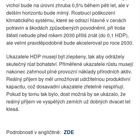
vrchol bude na úrovni zhruba 0,5% během pěti let, ale v
delším horizontu bude mírný. Rostoucí poškození
klimatického systému, které se odrazí hlavně v cenách
potravin a škodách způsobených povodněmi, při troše
štěstí nebude před rokem 2030 příliš znát (do 0,1 HDP),
ale velmi pravděpodobně bude akcelerovat po roce 2030.
Ukazatele HDP musejí být zlepšeny, tak aby odrážely
skutečný růst bohatství. Přiměřené ukazatele růstu musejí
nakonec zahrnout plné provozní náklady přírodních aktiv.
Reálný příjem by měl umožňovat udržitelnou produktivní
kapacitu, což dosavadní ukazatele zřetelně nesplňují.
Pokud by tomu tak bylo, dost možná by se ukázalo, že
reálný příjem ve vyspělých zemích už dobrých dvacet let
klesá.
Podrobnosti v angličtině:
ZDE