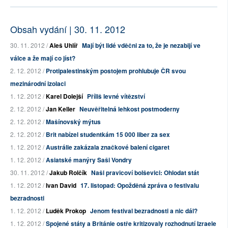
Obsah vydání | 30. 11. 2012
30. 11. 2012 /
Aleš Uhlíř
Mají být lidé vděčni za to, že je nezabijí ve
válce a že mají co jíst?
2. 12. 2012 /
Protipalestinským postojem prohlubuje ČR svou
mezinárodní izolaci
1. 12. 2012 /
Karel Dolejší
Příliš levné vítězství
2. 12. 2012 /
Jan Keller
Neuvěřitelná lehkost postmoderny
2. 12. 2012 /
Mašínovský mýtus
2. 12. 2012 /
Brit nabízel studentkám 15 000 liber za sex
1. 12. 2012 /
Austrálie zakázala značkové balení cigaret
1. 12. 2012 /
Asiatské manýry Saši Vondry
30. 11. 2012 /
Jakub Rolčík
Naši pravicoví bolševici: Ohlodat stát
1. 12. 2012 /
Ivan David
17. listopad: Opožděná zpráva o festivalu
bezradnosti
1. 12. 2012 /
Luděk Prokop
Jenom festival bezradnosti a nic dál?
1. 12. 2012 /
Spojené státy a Británie ostře kritizovaly rozhodnutí Izraele