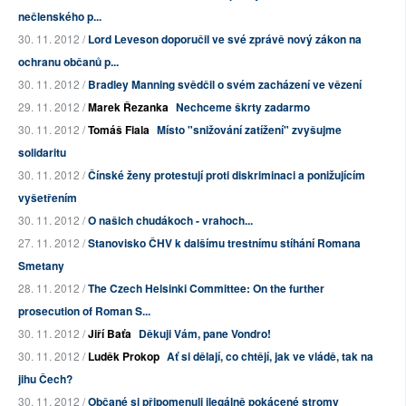
nečlenského p...
30. 11. 2012 /
Lord Leveson doporučil ve své zprávě nový zákon na
ochranu občanů p...
30. 11. 2012 /
Bradley Manning svědčil o svém zacházení ve vězení
29. 11. 2012 /
Marek Řezanka
Nechceme škrty zadarmo
30. 11. 2012 /
Tomáš Fiala
Místo "snižování zatížení" zvyšujme
solidaritu
30. 11. 2012 /
Čínské ženy protestují proti diskriminaci a ponižujícím
vyšetřením
30. 11. 2012 /
O našich chudákoch - vrahoch...
27. 11. 2012 /
Stanovisko ČHV k dalšímu trestnímu stíhání Romana
Smetany
28. 11. 2012 /
The Czech Helsinki Committee: On the further
prosecution of Roman S...
30. 11. 2012 /
Jiří Baťa
Děkuji Vám, pane Vondro!
30. 11. 2012 /
Luděk Prokop
Ať si dělají, co chtějí, jak ve vládě, tak na
jihu Čech?
30. 11. 2012 /
Občané si připomenuli ilegálně pokácené stromy