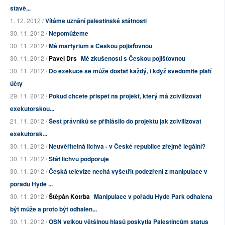
stavě...
1. 12. 2012 /
Vítáme uznání palestinské státnosti
30. 11. 2012 /
Nepomůžeme
30. 11. 2012 /
Mé martyrium s Českou pojišťovnou
30. 11. 2012 /
Pavel Drs
Mé zkušenosti s Českou pojišťovnou
30. 11. 2012 /
Do exekuce se může dostat každý, i když svědomitě platí
účty
29. 11. 2012 /
Pokud chcete přispět na projekt, který má zcivilizovat
exekutorskou...
21. 11. 2012 /
Šest právníků se přihlásilo do projektu jak zcivilizovat
exekutorsk...
30. 11. 2012 /
Neuvěřitelná lichva - v České republice zřejmě legální?
30. 11. 2012 /
Stát lichvu podporuje
30. 11. 2012 /
Česká televize nechá vyšetřit podezření z manipulace v
pořadu Hyde ...
30. 11. 2012 /
Štěpán Kotrba
Manipulace v pořadu Hyde Park odhalena
být může a proto být odhalen...
30. 11. 2012 /
OSN velkou většinou hlasů poskytla Palestincům status