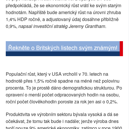
předpokládá, že se ekonomický růst vrátí ke svým starým
SOCIÁLNÍ SÍTĚ
hodnotám. Napříště bude americký růst na úrovni zhruba
1,4% HDP ročně, a adjustovaný údaj dosáhne přibližně
RUBRIKY
0,9%,
napsal investiční stratég Jeremy Grantham
.
PLNÁ VERZE STRÁNEK
Populační růst, který v USA vrcholil v 70. letech na
hodnotě přes 1,5% ročně spadne na méně než polovinu
procenta. To je prostě dáno demografickou strukturou. Po
opravení o menší počet odpracovaných hodin na osobu,
roční počet člověkohodin poroste za rok jen asi o 0,2%.
Produktivita ve výrobním sektoru bývala vysoká a dá se
očekávat, že tomu tak bude i nadále; jenže výroba dnes
tvoří pouze 9% americké ekonomiky, zatímco v roce 1900