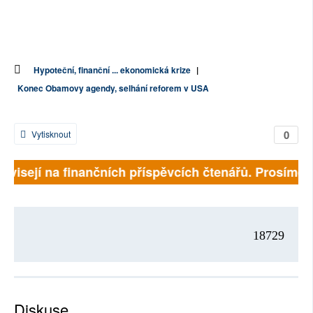
Hypoteční, finanční ... ekonomická krize
|
Konec Obamovy agendy, selhání reforem v USA
0
Vytisknout
závisejí na finančních příspěvcích čtenářů. Prosíme, p
18729
Diskuse