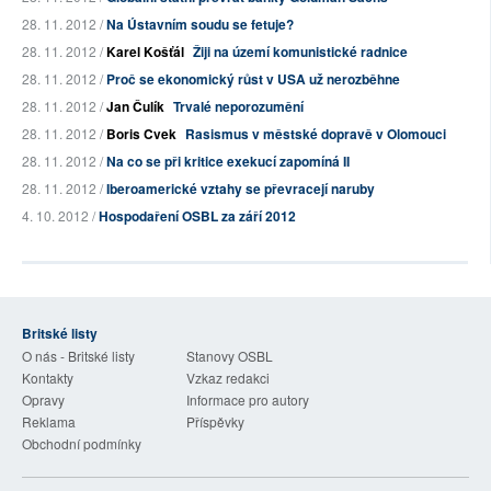
28. 11. 2012 /
Na Ústavním soudu se fetuje?
28. 11. 2012 /
Karel Košťál
Žiji na území komunistické radnice
28. 11. 2012 /
Proč se ekonomický růst v USA už nerozběhne
28. 11. 2012 /
Jan Čulík
Trvalé neporozumění
28. 11. 2012 /
Boris Cvek
Rasismus v městské dopravě v Olomouci
28. 11. 2012 /
Na co se při kritice exekucí zapomíná II
28. 11. 2012 /
Iberoamerické vztahy se převracejí naruby
4. 10. 2012 /
Hospodaření OSBL za září 2012
Britské listy
O nás - Britské listy
Stanovy OSBL
Kontakty
Vzkaz redakci
Opravy
Informace pro autory
Reklama
Příspěvky
Obchodní podmínky