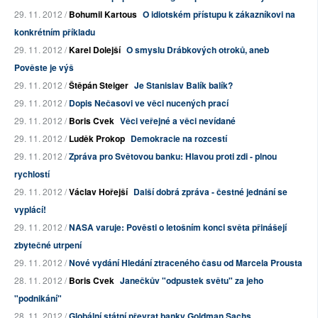
29. 11. 2012 /
Bohumil Kartous
O idiotském přístupu k zákazníkovi na
konkrétním příkladu
29. 11. 2012 /
Karel Dolejší
O smyslu Drábkových otroků, aneb
Pověste je výš
29. 11. 2012 /
Štěpán Steiger
Je Stanislav Balík balík?
29. 11. 2012 /
Dopis Nečasovi ve věci nucených prací
29. 11. 2012 /
Boris Cvek
Věci veřejné a věci nevídané
29. 11. 2012 /
Luděk Prokop
Demokracie na rozcestí
29. 11. 2012 /
Zpráva pro Světovou banku: Hlavou proti zdi - plnou
rychlostí
29. 11. 2012 /
Václav Hořejší
Další dobrá zpráva - čestné jednání se
vyplácí!
29. 11. 2012 /
NASA varuje: Pověsti o letošním konci světa přinášejí
zbytečné utrpení
29. 11. 2012 /
Nové vydání Hledání ztraceného času od Marcela Prousta
28. 11. 2012 /
Boris Cvek
Janečkův "odpustek světu" za jeho
"podnikání"
28. 11. 2012 /
Globální státní převrat banky Goldman Sachs