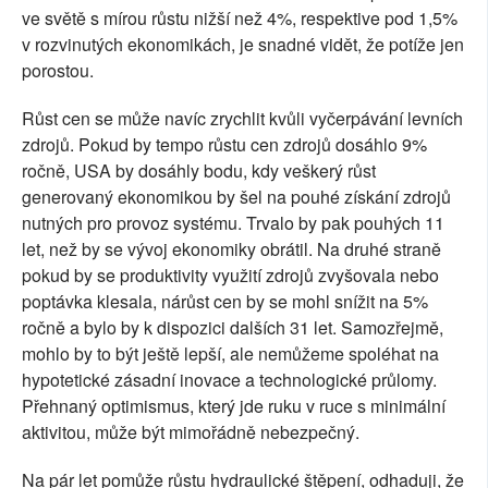
ve světě s mírou růstu nižší než 4%, respektive pod 1,5%
v rozvinutých ekonomikách, je snadné vidět, že potíže jen
porostou.
Růst cen se může navíc zrychlit kvůli vyčerpávání levních
zdrojů. Pokud by tempo růstu cen zdrojů dosáhlo 9%
ročně, USA by dosáhly bodu, kdy veškerý růst
generovaný ekonomikou by šel na pouhé získání zdrojů
nutných pro provoz systému. Trvalo by pak pouhých 11
let, než by se vývoj ekonomiky obrátil. Na druhé straně
pokud by se produktivity využití zdrojů zvyšovala nebo
poptávka klesala, nárůst cen by se mohl snížit na 5%
ročně a bylo by k dispozici dalších 31 let. Samozřejmě,
mohlo by to být ještě lepší, ale nemůžeme spoléhat na
hypotetické zásadní inovace a technologické průlomy.
Přehnaný optimismus, který jde ruku v ruce s minimální
aktivitou, může být mimořádně nebezpečný.
Na pár let pomůže růstu hydraulické štěpení, odhaduji, že