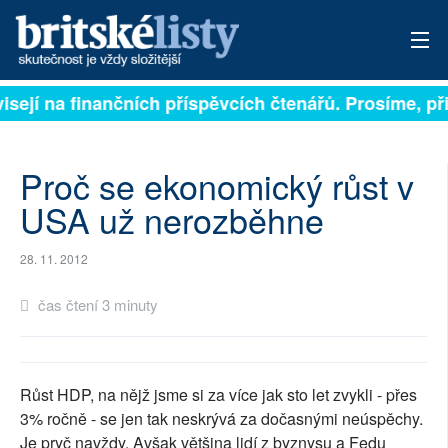
visejí na finančních příspěvcích čtenářů. Prosíme, při
PŘIHLÁSIT
AKTUÁLNÍ VYDÁNÍ
Proč se ekonomický růst v
ARCHIV
USA už nerozběhne
ROZHOVORY
28. 11. 2012
TÉMATA
čas čtení 3 minuty
NEJČTENĚJŠÍ ZA 7 DNÍ
AUTOŘI
Růst HDP, na nějž jsme si za více jak sto let zvykli - přes
3% ročně - se jen tak neskrývá za dočasnými neúspěchy.
PŘÍSPĚVKY NA PROVOZ
Je pryč navždy. Avšak většina lidí z byznysu a Fedu