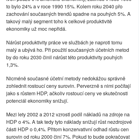
to bylo 24% a v roce 1990 15%. Kolem roku 2040 přo
zachování současných trendů spadne na pouhých 5%. A
takový malý segment toho k celkové produktivitě
ekonomiky už moc nepřidá.
Nárůst produktivity práce ve službách je naproti tomu
malý a ubývá ho. Při použití současných účetních metod
by do roku 2030 činil nárůst této produktivity pouhých
1,3%.
Nicméně současné účetní metody nedokážou správně
zohlednit rostoucí ceny surovin. Perverzně s nimi počítají
jako s růstem HDP, ačkoliv rostoucí ceny ve skutečnosti
potenciál ekonomiky snižují.
Mezi lety 2002 a 2012 vzrostl podíl nákladů na zdroje na
HDP o 4%. A tak tedy tyto náklady snižují růst nezdrojové
části HDP o 0,4%. Přitom konzervativní odhad růstu cen
surovin od roku 2000 činí 7%. Pokud to bude pokračovat