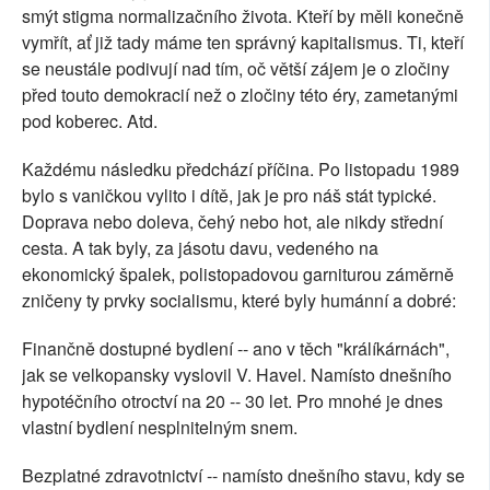
smýt stigma normalizačního života. Kteří by měli konečně
vymřít, ať již tady máme ten správný kapitalismus. Ti, kteří
se neustále podivují nad tím, oč větší zájem je o zločiny
před touto demokracií než o zločiny této éry, zametanými
pod koberec. Atd.
Každému následku předchází příčina. Po listopadu 1989
bylo s vaničkou vylito i dítě, jak je pro náš stát typické.
Doprava nebo doleva, čehý nebo hot, ale nikdy střední
cesta. A tak byly, za jásotu davu, vedeného na
ekonomický špalek, polistopadovou garniturou záměrně
zničeny ty prvky socialismu, které byly humánní a dobré:
Finančně dostupné bydlení -- ano v těch "králíkárnách",
jak se velkopansky vyslovil V. Havel. Namísto dnešního
hypotéčního otroctví na 20 -- 30 let. Pro mnohé je dnes
vlastní bydlení nesplnitelným snem.
Bezplatné zdravotnictví -- namísto dnešního stavu, kdy se