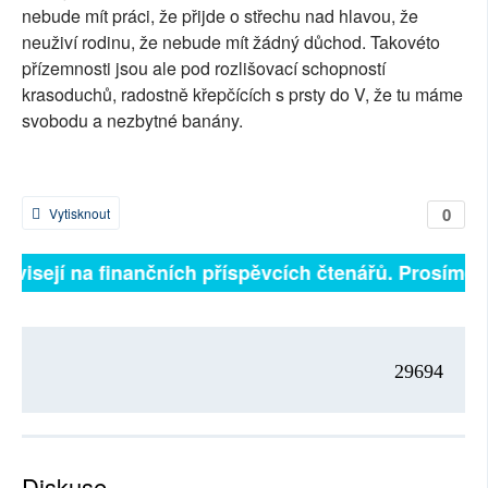
nebude mít práci, že přijde o střechu nad hlavou, že
neuživí rodinu, že nebude mít žádný důchod. Takovéto
přízemnosti jsou ale pod rozlišovací schopností
krasoduchů, radostně křepčících s prsty do V, že tu máme
svobodu a nezbytné banány.
0
Vytisknout
závisejí na finančních příspěvcích čtenářů. Prosíme, p
29694
Diskuse