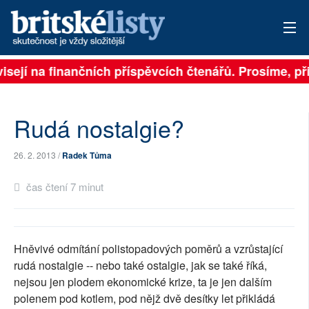
isejí na finančních příspěvcích čtenářů. Prosíme, při
PŘIHLÁSIT
AKTUÁLNÍ VYDÁNÍ
Rudá nostalgie?
ARCHIV
26. 2. 2013 /
Radek Tůma
ROZHOVORY
čas čtení 7 minut
TÉMATA
NEJČTENĚJŠÍ ZA 7 DNÍ
Hněvivé odmítání polistopadových poměrů a vzrůstající
AUTOŘI
rudá nostalgie -- nebo také ostalgie, jak se také říká,
nejsou jen plodem ekonomické krize, ta je jen dalším
PŘÍSPĚVKY NA PROVOZ
polenem pod kotlem, pod nějž dvě desítky let přikládá