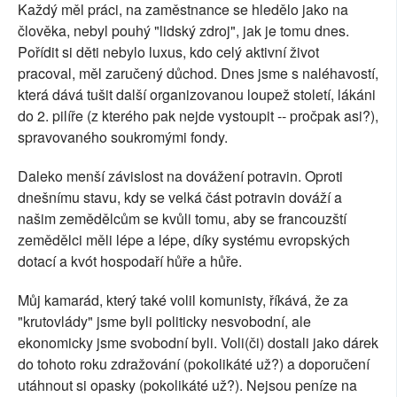
Každý měl práci, na zaměstnance se hledělo jako na
člověka, nebyl pouhý "lidský zdroj", jak je tomu dnes.
Pořídit si děti nebylo luxus, kdo celý aktivní život
pracoval, měl zaručený důchod. Dnes jsme s naléhavostí,
která dává tušit další organizovanou loupež století, lákáni
do 2. pilíře (z kterého pak nejde vystoupit -- pročpak asi?),
spravovaného soukromými fondy.
Daleko menší závislost na dovážení potravin. Oproti
dnešnímu stavu, kdy se velká část potravin dováží a
našim zemědělcům se kvůli tomu, aby se francouzští
zemědělci měli lépe a lépe, díky systému evropských
dotací a kvót hospodaří hůře a hůře.
Můj kamarád, který také volil komunisty, říkává, že za
"krutovlády" jsme byli politicky nesvobodní, ale
ekonomicky jsme svobodní byli. Voli(či) dostali jako dárek
do tohoto roku zdražování (pokolikáté už?) a doporučení
utáhnout si opasky (pokolikáté už?). Nejsou peníze na