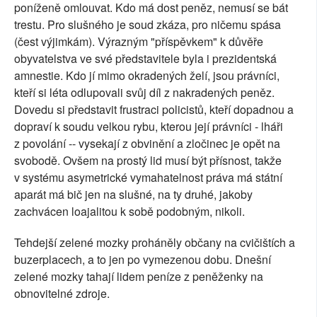
poníženě omlouvat. Kdo má dost peněz, nemusí se bát
trestu. Pro slušného je soud zkáza, pro ničemu spása
(čest výjimkám). Výrazným "příspěvkem" k důvěře
obyvatelstva ve své představitele byla i prezidentská
amnestie. Kdo jí mimo okradených želí, jsou právníci,
kteří si léta odlupovali svůj díl z nakradených peněz.
Dovedu si představit frustraci policistů, kteří dopadnou a
dopraví k soudu velkou rybu, kterou její právníci - lháři
z povolání -- vysekají z obvinění a zločinec je opět na
svobodě. Ovšem na prostý lid musí být přísnost, takže
v systému asymetrické vymahatelnost práva má státní
aparát má bič jen na slušné, na ty druhé, jakoby
zachvácen loajalitou k sobě podobným, nikoli.
Tehdejší zelené mozky proháněly občany na cvičištích a
buzerplacech, a to jen po vymezenou dobu. Dnešní
zelené mozky tahají lidem peníze z peněženky na
obnovitelné zdroje.