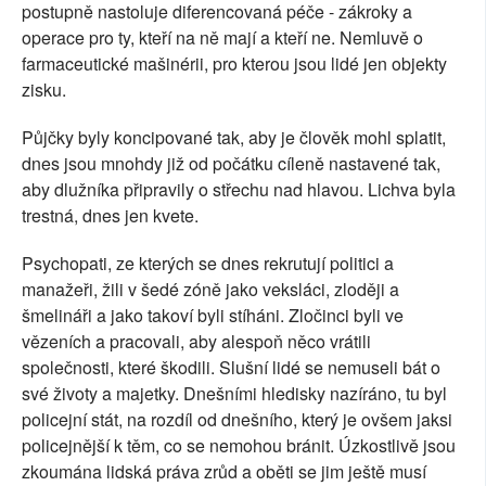
postupně nastoluje diferencovaná péče - zákroky a
operace pro ty, kteří na ně mají a kteří ne. Nemluvě o
farmaceutické mašinérii, pro kterou jsou lidé jen objekty
zisku.
Půjčky byly koncipované tak, aby je člověk mohl splatit,
dnes jsou mnohdy již od počátku cíleně nastavené tak,
aby dlužníka připravily o střechu nad hlavou. Lichva byla
trestná, dnes jen kvete.
Psychopati, ze kterých se dnes rekrutují politici a
manažeři, žili v šedé zóně jako veksláci, zloději a
šmelináři a jako takoví byli stíháni. Zločinci byli ve
vězeních a pracovali, aby alespoň něco vrátili
společnosti, které škodili. Slušní lidé se nemuseli bát o
své životy a majetky. Dnešními hledisky nazíráno, tu byl
policejní stát, na rozdíl od dnešního, který je ovšem jaksi
policejnější k těm, co se nemohou bránit. Úzkostlivě jsou
zkoumána lidská práva zrůd a oběti se jim ještě musí