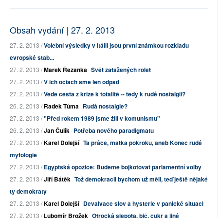
Obsah vydání | 27. 2. 2013
27. 2. 2013 /
Volební výsledky v Itálii jsou první známkou rozkladu
evropské stab...
27. 2. 2013 /
Marek Řezanka
Svět zatažených rolet
27. 2. 2013 /
V ich očiach sme len odpad
27. 2. 2013 /
Vede cesta z krize k totalitě -- tedy k rudé nostalgii?
26. 2. 2013 /
Radek Tůma
Rudá nostalgie?
27. 2. 2013 /
"Před rokem 1989 jsme žili v komunismu"
26. 2. 2013 /
Jan Čulík
Potřeba nového paradigmatu
27. 2. 2013 /
Karel Dolejší
Ta práce, matka pokroku, aneb Konec rudé
mytologie
27. 2. 2013 /
Egyptská opozice: Budeme bojkotovat parlamentní volby
27. 2. 2013 /
Jiří Bátěk
Tož demokracii bychom už měli, teď ještě nějaké
ty demokraty
27. 2. 2013 /
Karel Dolejší
Devalvace slov a hysterie v panické situaci
27. 2. 2013 /
Lubomír Brožek
Otrocká slepota, bič, cukr a jiné