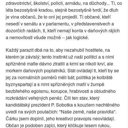
zdravotnictví, školství, policii, armádu, na důchody... Ti, co
léta bezostyšně kradou, stejně bezostyšně tvrdí, že dluh
je vina občanů, že to oni jej projedli. Ti občané, kteří
nesedí v senátu a v parlamentu, v představenstvech a
dozorčích radách, ti, kteří nemají konta v daňových rájích
a nemovitosti všude možně -- jak logické.
Každý parazit dbá na to, aby nezahubil hostitele, na
kterém je závislý; tento instinkt už naši politici a s nimi
spřízněné mafie dávno ztratili a krmí se nikoli krví, ale
morkem daňových poplatníků. Stát ovládají ti, kteří by se
jej za normálních poměrů měli bát; politika je kolbiště
byznyspartají a s nimi spřízněných mafií v žumpě
bezbřehého egoismu, korupce, hrabivosti a obludného
rozkrádání veřejných peněz. Čili ten stav, který
kandidátský prezident P. Sobotka s kouzlem nechtěného
uvedl na svých poutačích: "Naše země, naše pravidla".
Čárku jsem doplnil, jeho kreativci pravopis neovládají.
Občan je podoben zajíci, který kličkuje lesem rukou,