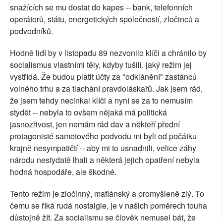
snažících se mu dostat do kapes -- bank, telefonních
operátorů, státu, energetických společností, zločinců a
podvodníků.
Hodně lidí by v listopadu 89 nezvonilo klíči a chránilo by
socialismus vlastními těly, kdyby tušili, jaký režim jej
vystřídá. Že budou platit účty za "odklánění" zastánců
volného trhu a za tlachání pravdoláskařů. Jak jsem rád,
že jsem tehdy necinkal klíči a nyní se za to nemusím
stydět -- nebyla to ovšem nějaká má politická
jasnozřivost, jen nemám rád dav a někteří přední
protagonisté sametového podvodu mi byli od počátku
krajně nesympatičtí -- aby mi to usnadnili, velice záhy
národu nestydatě lhali a některá jejich opatření nebyla
hodná hospodáře, ale škodné.
Tento režim je zločinný, mafiánský a promyšleně zlý. To
čemu se říká rudá nostalgie, je v našich poměrech touha
důstojně žít. Za socialismu se člověk nemusel bát, že