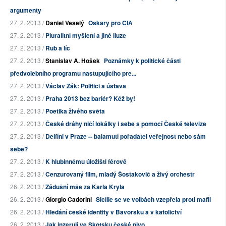
argumenty
27. 2. 2013 /
Daniel Veselý
Oskary pro CIA
27. 2. 2013 /
Pluralitní myšlení a jiné iluze
27. 2. 2013 /
Rub a líc
27. 2. 2013 /
Stanislav A. Hošek
Poznámky k politické části
předvolebního programu nastupujícího pre...
27. 2. 2013 /
Václav Žák: Politici a ústava
27. 2. 2013 /
Praha 2013 bez bariér? Kéž by!
27. 2. 2013 /
Poetika živého světa
27. 2. 2013 /
České dráhy ničí lokálky i sebe s pomocí České televize
27. 2. 2013 /
Delfíni v Praze -- balamutí pořadatel veřejnost nebo sám
sebe?
27. 2. 2013 /
K hlubinnému úložišti férově
27. 2. 2013 /
Cenzurovaný film, mladý Šostakovič a živý orchestr
26. 2. 2013 /
Zádušní mše za Karla Kryla
26. 2. 2013 /
Giorgio Cadorini
Sicílie se ve volbách vzepřela proti mafii
26. 2. 2013 /
Hledání české identity v Bavorsku a v katolictví
26. 2. 2013 /
Jak inzerují ve Skotsku české pivo