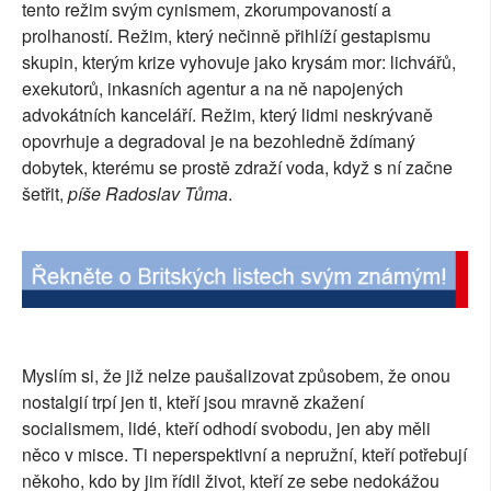
tento režim svým cynismem, zkorumpovaností a
SOCIÁLNÍ SÍTĚ
prolhaností. Režim, který nečinně přihlíží gestapismu
skupin, kterým krize vyhovuje jako krysám mor: lichvářů,
RUBRIKY
exekutorů, inkasních agentur a na ně napojených
advokátních kanceláří. Režim, který lidmi neskrývaně
PLNÁ VERZE STRÁNEK
opovrhuje a degradoval je na bezohledně ždímaný
dobytek, kterému se prostě zdraží voda, když s ní začne
šetřit,
píše Radoslav Tůma
.
Myslím si, že již nelze paušalizovat způsobem, že onou
nostalgií trpí jen ti, kteří jsou mravně zkažení
socialismem, lidé, kteří odhodí svobodu, jen aby měli
něco v misce. Ti neperspektivní a nepružní, kteří potřebují
někoho, kdo by jim řídil život, kteří ze sebe nedokážou