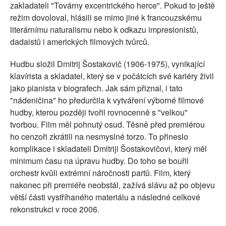
zakladateli "Továrny excentrického herce". Pokud to ještě
režim dovoloval, hlásili se mimo jiné k francouzskému
literárnímu naturalismu nebo k odkazu impresionistů,
dadaistů i amerických filmových tvůrců.
Hudbu složil Dmitrij Šostakovič (1906-1975), vynikající
klavírista a skladatel, který se v počátcích své kariéry živil
jako pianista v biografech. Jak sám přiznal, i tato
"nádeničina" ho předurčila k vytváření výborné filmové
hudby, kterou později tvořil rovnocenně s "velkou"
tvorbou. Film měl pohnutý osud. Těsně před premiérou
ho cenzoři zkrátili na nesmyslné torzo. To přineslo
komplikace i skladateli Dmitriji Šostakovičovi, který měl
minimum času na úpravu hudby. Do toho se bouřil
orchestr kvůli extrémní náročnosti partů. Film, který
nakonec při premiéře neobstál, zažívá slávu až po objevu
větší části vystříhaného materiálu a následné celkové
rekonstrukci v roce 2006.