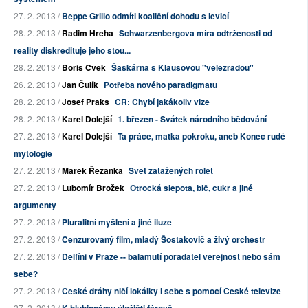
27. 2. 2013 /
Beppe Grillo odmítl koaliční dohodu s levicí
28. 2. 2013 /
Radim Hreha
Schwarzenbergova míra odtrženosti od
reality diskredituje jeho stou...
28. 2. 2013 /
Boris Cvek
Šaškárna s Klausovou "velezradou"
26. 2. 2013 /
Jan Čulík
Potřeba nového paradigmatu
28. 2. 2013 /
Josef Praks
ČR: Chybí jakákoliv vize
28. 2. 2013 /
Karel Dolejší
1. březen - Svátek národního bědování
27. 2. 2013 /
Karel Dolejší
Ta práce, matka pokroku, aneb Konec rudé
mytologie
27. 2. 2013 /
Marek Řezanka
Svět zatažených rolet
27. 2. 2013 /
Lubomír Brožek
Otrocká slepota, bič, cukr a jiné
argumenty
27. 2. 2013 /
Pluralitní myšlení a jiné iluze
27. 2. 2013 /
Cenzurovaný film, mladý Šostakovič a živý orchestr
27. 2. 2013 /
Delfíni v Praze -- balamutí pořadatel veřejnost nebo sám
sebe?
27. 2. 2013 /
České dráhy ničí lokálky i sebe s pomocí České televize
27. 2. 2013 /