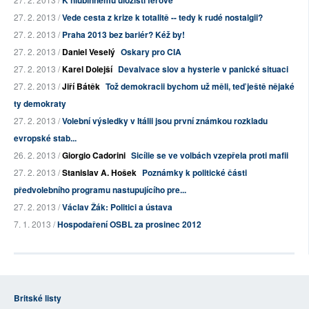
K hlubinnému úložišti férově
27. 2. 2013 /
Vede cesta z krize k totalitě -- tedy k rudé nostalgii?
27. 2. 2013 /
Praha 2013 bez bariér? Kéž by!
27. 2. 2013 /
Daniel Veselý
Oskary pro CIA
27. 2. 2013 /
Karel Dolejší
Devalvace slov a hysterie v panické situaci
27. 2. 2013 /
Jiří Bátěk
Tož demokracii bychom už měli, teď ještě nějaké
ty demokraty
27. 2. 2013 /
Volební výsledky v Itálii jsou první známkou rozkladu
evropské stab...
26. 2. 2013 /
Giorgio Cadorini
Sicílie se ve volbách vzepřela proti mafii
27. 2. 2013 /
Stanislav A. Hošek
Poznámky k politické části
předvolebního programu nastupujícího pre...
27. 2. 2013 /
Václav Žák: Politici a ústava
7. 1. 2013 /
Hospodaření OSBL za prosinec 2012
Britské listy