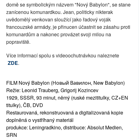
domě se symbolickým názvem "Nový Babylon", se stane
zanícenou komunardkou. Jean, politicky nikterak
uvědomělý venkovan sloužící jako řadový voják
francouzské armády, je přinucen účastnit se zásahu proti
komunardům a nakonec provázet svoji milou na
popraviště.
Více informací spolu s videoochutnávkou naleznete
ZDE
.
FILM Nový Babylon (Новый Вавилон, New Babylon)
Režie: Leonid Trauberg, Grigorij Kozincev
1929, SSSR, 93 minut, němý (ruské mezititulky, CZ+EN
titulky), ČB, DVD
Restaurovaná, rekonstruovaná a digitalizovaná kopie
doplněná o vystříhaný materiál
produkce: Leningradkino, distribuce: Absolut Medien,
SRN