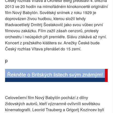
Český rozhlas Vltava a Orchestr Berg představí 4. března
2013 ve 20 hodin na mimořádném kinokoncertě originální
SOCIÁLNÍ SÍTĚ
film Nový Babylón. Sovětský snímek z roku 1929 je
RUBRIKY
doprovázen živou hudbou, kterou složil tehdy
třiadvacetiletý Dmitrij Šostakovič jako svou vůbec první
PLNÁ VERZE STRÁNEK
filmovou zakázku. Film zažil zásah cenzorů, protesty
orchestru i neúspěch při premiéře. Slávu získává až nyní.
Koncert z pražského kláštera sv. Anežky České bude
Český rozhlas Vltava přenášet do 15 zemí.
p
Celovečerní film Nový Babylón pochází z dílny
židovských autorů, kteří významně ovlivnili sovětskou
kinematografii. Leonid Trauberg a Grigorij Kozincev byli