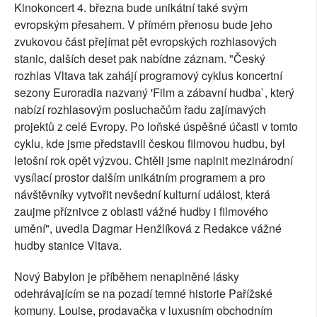
Kinokoncert 4. března bude unikátní také svým
evropským přesahem. V přímém přenosu bude jeho
zvukovou část přejímat pět evropských rozhlasových
stanic, dalších deset pak nabídne záznam. "Český
rozhlas Vltava tak zahájí programový cyklus koncertní
sezony Euroradia nazvaný 'Film a zábavní hudba`, který
nabízí rozhlasovým posluchačům řadu zajímavých
projektů z celé Evropy. Po loňské úspěšné účasti v tomto
cyklu, kde jsme představili českou filmovou hudbu, byl
letošní rok opět výzvou. Chtěli jsme naplnit mezinárodní
vysílací prostor dalším unikátním programem a pro
návštěvníky vytvořit nevšední kulturní událost, která
zaujme příznivce z oblasti vážné hudby i filmového
umění", uvedla Dagmar Henžlíková z Redakce vážné
hudby stanice Vltava.
Nový Babylon je příběhem nenaplněné lásky
odehrávajícím se na pozadí temné historie Pařížské
komuny. Louise, prodavačka v luxusním obchodním