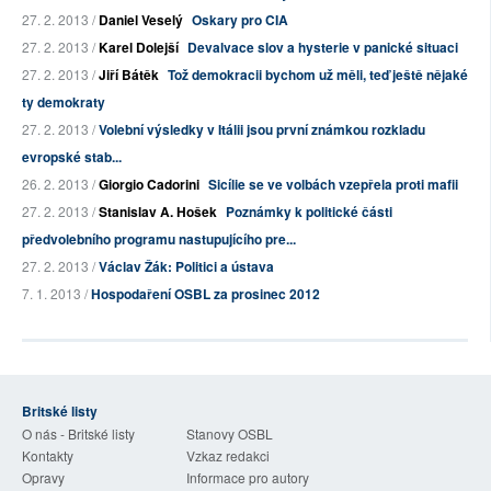
27. 2. 2013 /
Daniel Veselý
Oskary pro CIA
27. 2. 2013 /
Karel Dolejší
Devalvace slov a hysterie v panické situaci
27. 2. 2013 /
Jiří Bátěk
Tož demokracii bychom už měli, teď ještě nějaké
ty demokraty
27. 2. 2013 /
Volební výsledky v Itálii jsou první známkou rozkladu
evropské stab...
26. 2. 2013 /
Giorgio Cadorini
Sicílie se ve volbách vzepřela proti mafii
27. 2. 2013 /
Stanislav A. Hošek
Poznámky k politické části
předvolebního programu nastupujícího pre...
27. 2. 2013 /
Václav Žák: Politici a ústava
7. 1. 2013 /
Hospodaření OSBL za prosinec 2012
Britské listy
O nás - Britské listy
Stanovy OSBL
Kontakty
Vzkaz redakci
Opravy
Informace pro autory