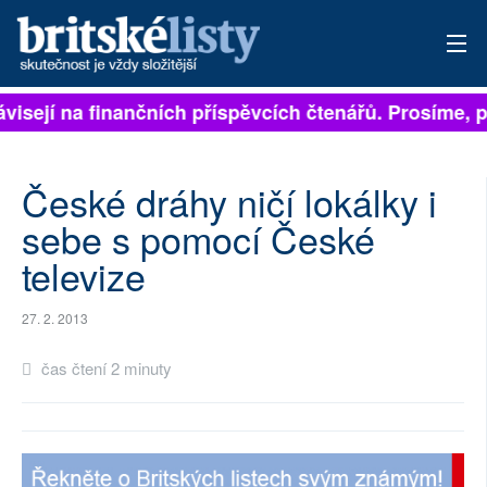
ávisejí na finančních příspěvcích čtenářů. Prosíme, p
PŘIHLÁSIT
AKTUÁLNÍ VYDÁNÍ
České dráhy ničí lokálky i
ARCHIV
sebe s pomocí České
televize
ROZHOVORY
TÉMATA
27. 2. 2013
NEJČTENĚJŠÍ ZA 7 DNÍ
čas čtení 2 minuty
AUTOŘI
PŘÍSPĚVKY NA PROVOZ