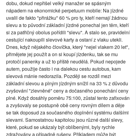
dobu, dokud nepřišel velký manažer se spásným
nápadem na ekonomické perpetuum mobile: Na jízdné
uvalil de fakto "přirážku" 60 % pro ty, kteří nemají žádnou
slevu a to původní základní jízdné ponechal jen těm, kteří
si za patřičný obolus pořídili "slevu". A stalo se, pravidelní
cestující nakoupili slevové karty a ostaní z vlaku utekli.
Dnes, když nějakého človíčka, který "nejel vlakem 20 let",
přimějete jej použít a on si koupí jízdenku, tak se mu
protočí panenky a už to příště neudělá. Pokud nepojede
autem, použije často i na dalekou cestu autobus, kam
slevová mánie nedorazila. Později se rozdíl mezi
základní slevou a plným jízdným snížil na 33 % z důvodu
zvyšování "zlevněné" ceny a dočasného ponechání ceny
plné. Když dosáhly poměru 75:100, zůstal tento zafixován
a zvyšovaly se postupně obě ceny rovným dílem a děje
se tak doposud za současného doplnění systému dalšími
slevami. Samostatnou kapitolou jsou různé další slevy,
které, pokud se ukázaly být oblíbenými, byly rychle
zdražovány a případně rušeny. Příkladem může být