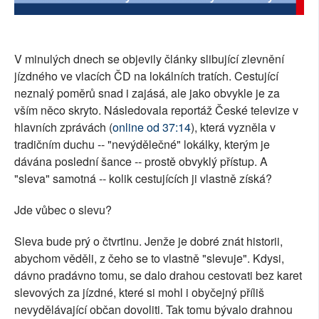
SOCIÁLNÍ SÍTĚ
RUBRIKY
V minulých dnech se objevily články slibující zlevnění
jízdného ve vlacích ČD na lokálních tratích. Cestující
PLNÁ VERZE STRÁNEK
neznalý poměrů snad i zajásá, ale jako obvykle je za
vším něco skryto. Následovala reportáž České televize v
hlavních zprávách (
online od 37:14
), která vyzněla v
tradičním duchu -- "nevýdělečné" lokálky, kterým je
dávána poslední šance -- prostě obvyklý přístup. A
"sleva" samotná -- kolik cestujících ji vlastně získá?
Jde vůbec o slevu?
Sleva bude prý o čtvrtinu. Jenže je dobré znát historii,
abychom věděli, z čeho se to vlastně "slevuje". Kdysi,
dávno pradávno tomu, se dalo drahou cestovati bez karet
slevových za jízdné, které si mohl i obyčejný příliš
nevydělávající občan dovoliti. Tak tomu bývalo drahnou