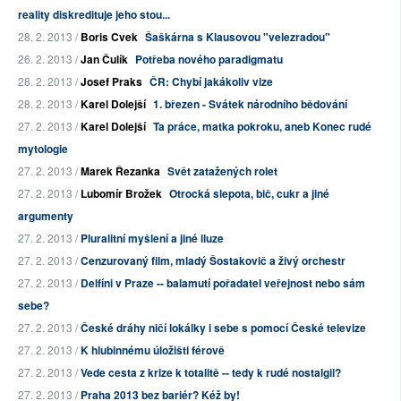
reality diskredituje jeho stou...
28. 2. 2013 /
Boris Cvek
Šaškárna s Klausovou "velezradou"
26. 2. 2013 /
Jan Čulík
Potřeba nového paradigmatu
28. 2. 2013 /
Josef Praks
ČR: Chybí jakákoliv vize
28. 2. 2013 /
Karel Dolejší
1. březen - Svátek národního bědování
27. 2. 2013 /
Karel Dolejší
Ta práce, matka pokroku, aneb Konec rudé
mytologie
27. 2. 2013 /
Marek Řezanka
Svět zatažených rolet
27. 2. 2013 /
Lubomír Brožek
Otrocká slepota, bič, cukr a jiné
argumenty
27. 2. 2013 /
Pluralitní myšlení a jiné iluze
27. 2. 2013 /
Cenzurovaný film, mladý Šostakovič a živý orchestr
27. 2. 2013 /
Delfíni v Praze -- balamutí pořadatel veřejnost nebo sám
sebe?
27. 2. 2013 /
České dráhy ničí lokálky i sebe s pomocí České televize
27. 2. 2013 /
K hlubinnému úložišti férově
27. 2. 2013 /
Vede cesta z krize k totalitě -- tedy k rudé nostalgii?
27. 2. 2013 /
Praha 2013 bez bariér? Kéž by!