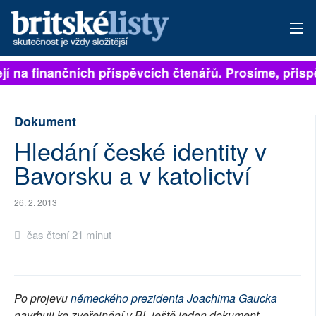
í na finančních příspěvcích čtenářů. Prosíme, přispějt
PŘIHLÁSIT
AKTUÁLNÍ VYDÁNÍ
Dokument
ARCHIV
Hledání české identity v
Bavorsku a v katolictví
ROZHOVORY
TÉMATA
26. 2. 2013
čas čtení 21 minut
NEJČTENĚJŠÍ ZA 7 DNÍ
AUTOŘI
Po projevu
německého prezidenta Joachima Gaucka
PŘÍSPĚVKY NA PROVOZ
navrhuji ke zveřejnění v BL ještě jeden dokument,