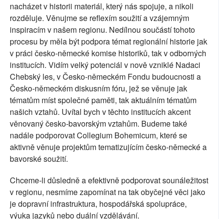
nacházet v historii materiál, který nás spojuje, a nikoli
rozděluje. Věnujme se reflexím soužití a vzájemným
inspiracím v našem regionu. Nedílnou součástí tohoto
procesu by měla být podpora témat regionální historie jak
v práci česko-německé komise historiků, tak v odborných
institucích. Vidím velký potenciál v nově vzniklé Nadaci
Chebský les, v Česko-německém Fondu budoucnosti a
Česko-německém diskusním fóru, jež se věnuje jak
tématům míst společné paměti, tak aktuálním tématům
našich vztahů. Uvítal bych v těchto institucích akcent
věnovaný česko-bavorským vztahům. Budeme také
nadále podporovat Collegium Bohemicum, které se
aktivně věnuje projektům tematizujícím česko-německé a
bavorské soužití.
Chceme-li důsledně a efektivně podporovat sounáležitost
v regionu, nesmíme zapomínat na tak obyčejné věci jako
je dopravní infrastruktura, hospodářská spolupráce,
výuka jazyků nebo duální vzdělávání.