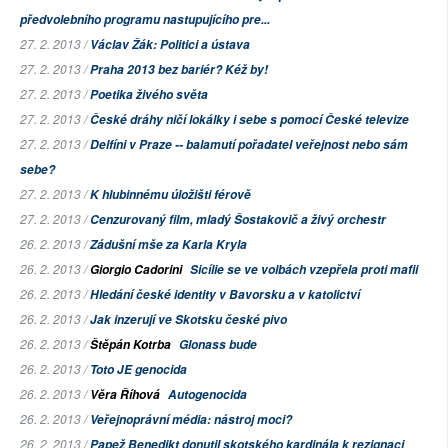
předvolebního programu nastupujícího pre...
27. 2. 2013 /
Václav Žák: Politici a ústava
27. 2. 2013 /
Praha 2013 bez bariér? Kéž by!
27. 2. 2013 /
Poetika živého světa
27. 2. 2013 /
České dráhy ničí lokálky i sebe s pomocí České televize
27. 2. 2013 /
Delfíni v Praze -- balamutí pořadatel veřejnost nebo sám
sebe?
27. 2. 2013 /
K hlubinnému úložišti férově
27. 2. 2013 /
Cenzurovaný film, mladý Šostakovič a živý orchestr
26. 2. 2013 /
Zádušní mše za Karla Kryla
26. 2. 2013 /
Giorgio Cadorini
Sicílie se ve volbách vzepřela proti mafii
26. 2. 2013 /
Hledání české identity v Bavorsku a v katolictví
26. 2. 2013 /
Jak inzerují ve Skotsku české pivo
26. 2. 2013 /
Štěpán Kotrba
Glonass bude
26. 2. 2013 /
Toto JE genocida
26. 2. 2013 /
Věra Říhová
Autogenocida
26. 2. 2013 /
Veřejnoprávní média: nástroj moci?
26. 2. 2013 /
Papež Benedikt donutil skotského kardinála k rezignaci