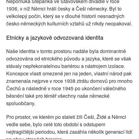
Nepomuka Štěpánka ve Stavovském divadle v roce
1936, v níž Němci hráli česky a Češi německy. Byl to
velkolepý počin, který se v dlouhé historii nesnadných
česko-německých kulturních vztahů už nikdy neopakoval.
Etnicky a jazykově odvozovaná identita
Naše identita v tomto prostoru nadále byla dominantně
odvozována od etnického původu a jazyka, které se však
stávaly nepřekonatelnou bariérou a nástrojem izolace.
Koncepce vlasti omezené jen na jeden, vlastní národ pak
znamenala nejprve v roce 1938 ztrátu domovů pro mnoho
Čechů a následně v roce 1945 po ukončení válečného
běsnění také pro téměř všechny naše německé
spoluobčany.
Pro prostor, ve kterém po staletí žili Češi, Židé a Němci
vedle sebe, bylo celé toto období s odstupem
nejtragičtější periodou, která zasáhla několik generací lidí