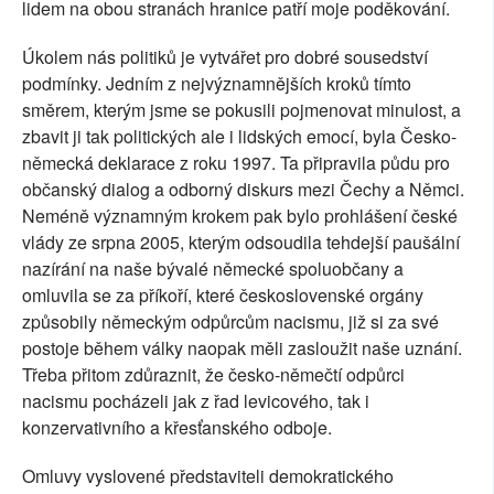
lidem na obou stranách hranice patří moje poděkování.
Úkolem nás politiků je vytvářet pro dobré sousedství
podmínky. Jedním z nejvýznamnějších kroků tímto
směrem, kterým jsme se pokusili pojmenovat minulost, a
zbavit ji tak politických ale i lidských emocí, byla Česko-
německá deklarace z roku 1997. Ta připravila půdu pro
občanský dialog a odborný diskurs mezi Čechy a Němci.
Neméně významným krokem pak bylo prohlášení české
vlády ze srpna 2005, kterým odsoudila tehdejší paušální
nazírání na naše bývalé německé spoluobčany a
omluvila se za příkoří, které československé orgány
způsobily německým odpůrcům nacismu, již si za své
postoje během války naopak měli zasloužit naše uznání.
Třeba přitom zdůraznit, že česko-němečtí odpůrci
nacismu pocházeli jak z řad levicového, tak i
konzervativního a křesťanského odboje.
Omluvy vyslovené představiteli demokratického