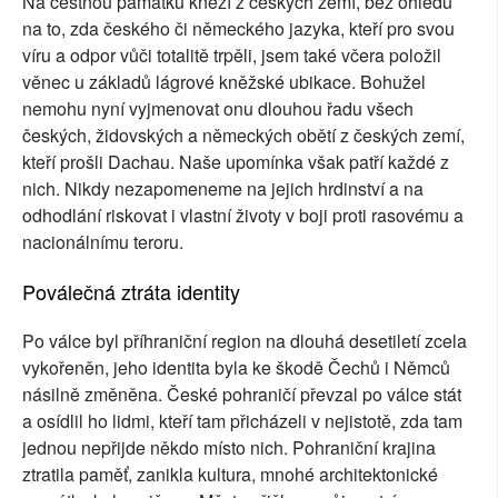
Na čestnou památku kněží z českých zemí, bez ohledu
na to, zda českého či německého jazyka, kteří pro svou
víru a odpor vůči totalitě trpěli, jsem také včera položil
věnec u základů lágrové kněžské ubikace. Bohužel
nemohu nyní vyjmenovat onu dlouhou řadu všech
českých, židovských a německých obětí z českých zemí,
kteří prošli Dachau. Naše upomínka však patří každé z
nich. Nikdy nezapomeneme na jejich hrdinství a na
odhodlání riskovat i vlastní životy v boji proti rasovému a
nacionálnímu teroru.
Poválečná ztráta identity
Po válce byl příhraniční region na dlouhá desetiletí zcela
vykořeněn, jeho identita byla ke škodě Čechů i Němců
násilně změněna. České pohraničí převzal po válce stát
a osídlil ho lidmi, kteří tam přicházeli v nejistotě, zda tam
jednou nepřijde někdo místo nich. Pohraniční krajina
ztratila paměť, zanikla kultura, mnohé architektonické