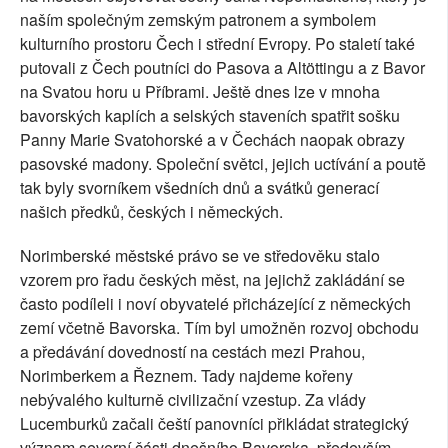
naším společným zemským patronem a symbolem
kulturního prostoru Čech i střední Evropy. Po staletí také
putovali z Čech poutníci do Pasova a Altöttingu a z Bavor
na Svatou horu u Příbrami. Ještě dnes lze v mnoha
bavorských kaplích a selských staveních spatřit sošku
Panny Marie Svatohorské a v Čechách naopak obrazy
pasovské madony. Společní světci, jejich uctívání a poutě
tak byly svorníkem všedních dnů a svátků generací
našich předků, českých i německých.
Norimberské městské právo se ve středověku stalo
vzorem pro řadu českých měst, na jejichž zakládání se
často podíleli i noví obyvatelé přicházející z německých
zemí včetně Bavorska. Tím byl umožněn rozvoj obchodu
a předávání dovedností na cestách mezi Prahou,
Norimberkem a Řeznem. Tady najdeme kořeny
nebývalého kulturně civilizační vzestup. Za vlády
Lucemburků začali čeští panovníci přikládat strategický
význam severní části dnešního Bavorska, především