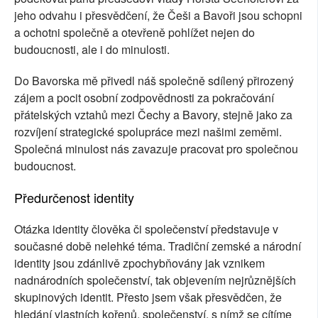
jeho odvahu i přesvědčení, že Češi a Bavoři jsou schopni
a ochotni společně a otevřeně pohlížet nejen do
budoucnosti, ale i do minulosti.
Do Bavorska mě přivedl náš společně sdílený přirozený
zájem a pocit osobní zodpovědnosti za pokračování
přátelských vztahů mezi Čechy a Bavory, stejně jako za
rozvíjení strategické spolupráce mezi našimi zeměmi.
Společná minulost nás zavazuje pracovat pro společnou
budoucnost.
Předurčenost identity
Otázka identity člověka či společenství představuje v
současné době nelehké téma. Tradiční zemské a národní
identity jsou zdánlivě zpochybňovány jak vznikem
nadnárodních společenství, tak objevením nejrůznějších
skupinových identit. Přesto jsem však přesvědčen, že
hledání vlastních kořenů, společenství, s nímž se cítíme