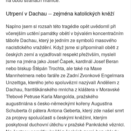
na obou stranách hranice.
Utrpení v Dachau -- zejména katolických kněží
Naplno jsem si rozsah této tragédie opět uvědomil při
včerejším uctění památky obětí v bývalém koncentračním
táboře Dachau, který je jedním ze symbolů masového
nacistického vraždění. Když jsme si připomínali oběti z
českých zemí a vyjadřovali respekt přeživším, mysleli
jsme na jména jako Josef Čapek, kardinál Josef Beran
nebo biskup Štěpán Trochta, ale také na Maxe
Mannheimera nebo faráře ze Zadní Zvonkové Engelmara
Unzeitiga, kterého jeho spoluvězni nazývali Andělem z
Dachau, františkánského mnicha z kláštera v Moravské
Třebové Petruse Karla Mangolda, pražského
augustiniána s česko-německými kořeny Augustina
Schuberta či pátera Antona Geberta, který zde našel smrt
za projevy spoluúčasti s českými kněžími, kterým
poskytoval duchovní útěchu v pražské Pankrácké věznici.