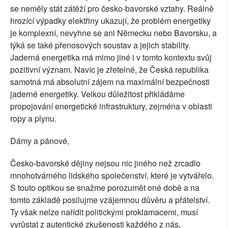
se neměly stát zátěží pro česko-bavorské vztahy. Reálně
hrozící výpadky elektřiny ukazují, že problém energetiky
je komplexní, nevyhne se ani Německu nebo Bavorsku, a
týká se také přenosových soustav a jejich stability.
Jaderná energetika má mimo jiné i v tomto kontextu svůj
pozitivní význam. Navíc je zřetelné, že Česká republika
samotná má absolutní zájem na maximální bezpečnosti
jaderné energetiky. Velkou důležitost přikládáme
propojování energetické infrastruktury, zejména v oblasti
ropy a plynu.
Dámy a pánové,
Česko-bavorské dějiny nejsou nic jiného než zrcadlo
mnohotvárného lidského společenství, které je vytvářelo.
S touto optikou se snažme porozumět oné době a na
tomto základě posilujme vzájemnou důvěru a přátelství.
Ty však nelze nařídit politickými proklamacemi, musí
vyrůstat z autentické zkušenosti každého z nás,