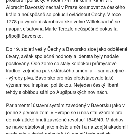
Albrecht Bavorský nechal v Praze korunovat za českého
krále a neúspěšně se pokusil ovládnout Čechy. V roce
1778 po vymření starobavorské větve Wittelsbachů se
naopak císařovna Marie Terezie neúspěšně pokusila
připojit Bavorsko.
Do 19. století vešly Čechy a Bavorsko sice jako oddělené
útvary, avšak společné hodnoty a identita byly nadále
posilovány. Obě země se staly kolébkou průmyslové
tradice, zejména pak sklářského umění a -- samozřejmě -
- výroby piva. Bavorsko pro nás představovalo také
významnou inspiraci politickou. Nejeden český liberál
tehdy s oblibou sáhl po Augšpurských novinách.
Parlamentní ústavní systém zavedený v Bavorsku jako v
jedné z prvních zemí v Evropě se u nás stal vzorem pro
demokratické hnutí završené revolucí 1848/49. Mnichov
se navíc etabloval jako město umění a na zdejší akademii
studovala v druhé polovině 19. století řada našich