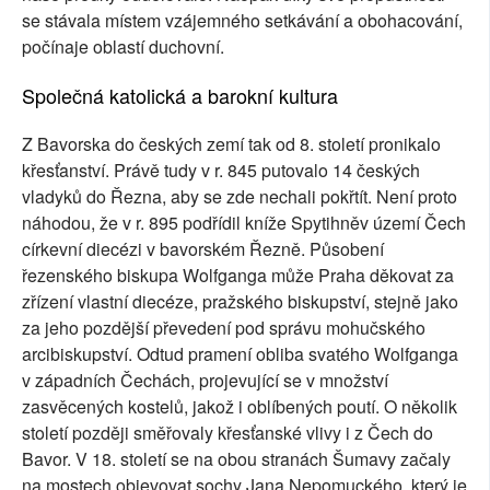
se stávala místem vzájemného setkávání a obohacování,
počínaje oblastí duchovní.
Společná katolická a barokní kultura
Z Bavorska do českých zemí tak od 8. století pronikalo
křesťanství. Právě tudy v r. 845 putovalo 14 českých
vladyků do Řezna, aby se zde nechali pokřtít. Není proto
náhodou, že v r. 895 podřídil kníže Spytihněv území Čech
církevní diecézi v bavorském Řezně. Působení
řezenského biskupa Wolfganga může Praha děkovat za
zřízení vlastní diecéze, pražského biskupství, stejně jako
za jeho pozdější převedení pod správu mohučského
arcibiskupství. Odtud pramení obliba svatého Wolfganga
v západních Čechách, projevující se v množství
zasvěcených kostelů, jakož i oblíbených poutí. O několik
století později směřovaly křesťanské vlivy i z Čech do
Bavor. V 18. století se na obou stranách Šumavy začaly
na mostech objevovat sochy Jana Nepomuckého, který je