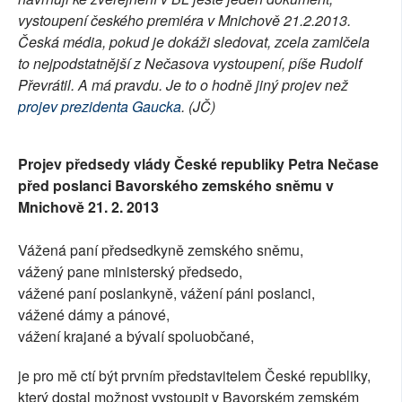
vystoupení českého premiéra v Mnichově 21.2.2013.
SOCIÁLNÍ SÍTĚ
Česká média, pokud je dokáži sledovat, zcela zamlčela
to nejpodstatnější z Nečasova vystoupení, píše Rudolf
RUBRIKY
Převrátil. A má pravdu. Je to o hodně jiný projev než
PLNÁ VERZE STRÁNEK
projev prezidenta Gaucka
. (JČ)
Projev předsedy vlády České republiky Petra Nečase
před poslanci Bavorského zemského sněmu v
Mnichově 21. 2. 2013
Vážená paní předsedkyně zemského sněmu,
vážený pane ministerský předsedo,
vážené paní poslankyně, vážení páni poslanci,
vážené dámy a pánové,
vážení krajané a bývalí spoluobčané,
je pro mě ctí být prvním představitelem České republiky,
který dostal možnost vystoupit v Bavorském zemském