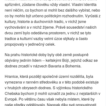
spřízněni, zůstane člověku vždy vlastní. Vlastní identita
není něčím, co bychom si mohli bez dalšího vybírat, nebo
co by mohlo být určeno politickým rozhodnutím. Vyrůstá z
kultury, historie a duchovních tradic, v nichž jsme
vychováváni a v nichž žijeme. Právě sousedství našich
dvou zemí bylo odedávna prostorem, v nichž se tyto
tradice a kulturní vazby velmi úzce stýkaly a často
propojovaly v jedinečný celek.
Na prahu historické doby byly obě země postupně
obývány jedním lidem -- keltskými Bóji, jejichž odkaz se
dodnes zrcadlí v názvech Bavaria a Bohemia.
Hranice, která později společné území rozdělila, byla
vymezena v ranném středověku a v této podobě existuje
v hrubých obrysech dodnes. S výjimkou historického
Chebska bychom ji mohli označit za jednu z nejstarších v
Evropě. Po většinu času však nebyla místem, které by
naše předky oddělovalo. Naopak díky své propustnosti