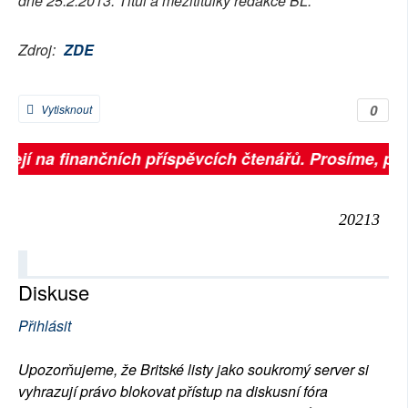
dne 25.2.2013. Titul a mezititulky redakce BL.
Zdroj:
ZDE
0
Vytisknout
ejí na finančních příspěvcích čtenářů. Prosíme, přispě
20213
Diskuse
Přihlásit
Upozorňujeme, že Britské listy jako soukromý server si
vyhrazují právo blokovat přístup na diskusní fóra