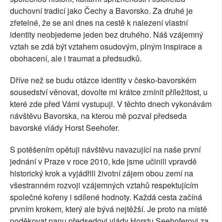
duchovní tradicí jako Čechy a Bavorsko. Za druhé je
zřetelné, že se ani dnes na cestě k nalezení vlastní
identity neobjedeme jeden bez druhého. Náš vzájemný
vztah se zdá být vztahem osudovým, plným inspirace a
obohacení, ale i traumat a předsudků.
Dříve než se budu otázce identity v česko-bavorském
sousedství věnovat, dovolte mi krátce zmínit příležitost, u
které zde před Vámi vystupuji. V těchto dnech vykonávám
návštěvu Bavorska, na kterou mě pozval předseda
bavorské vlády Horst Seehofer.
S potěšením opětuji návštěvu navazující na naše první
jednání v Praze v roce 2010, kde jsme učinili vpravdě
historický krok a vyjádřili životní zájem obou zemí na
všestranném rozvoji vzájemných vztahů respektujícím
společné kořeny i sdílené hodnoty. Každá cesta začíná
prvním krokem, který ale bývá nejtěžší. Je proto na místě
poděkovat panu předsedovi vlády Horstu Seehoferovi za