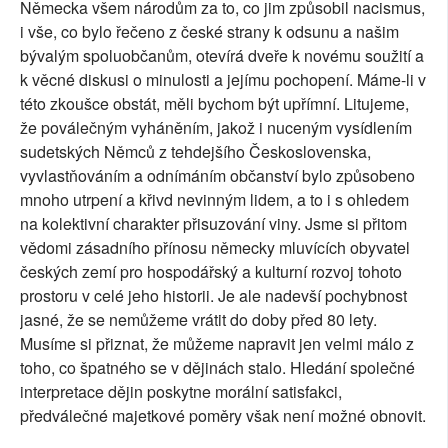
Německa všem národům za to, co jim způsobil nacismus,
i vše, co bylo řečeno z české strany k odsunu a našim
bývalým spoluobčanům, otevírá dveře k novému soužití a
k věcné diskusi o minulosti a jejímu pochopení. Máme-li v
této zkoušce obstát, měli bychom být upřímní. Litujeme,
že poválečným vyháněním, jakož i nuceným vysídlením
sudetských Němců z tehdejšího Československa,
vyvlastňováním a odnímáním občanství bylo způsobeno
mnoho utrpení a křivd nevinným lidem, a to i s ohledem
na kolektivní charakter přisuzování viny. Jsme si přitom
vědomi zásadního přínosu německy mluvících obyvatel
českých zemí pro hospodářský a kulturní rozvoj tohoto
prostoru v celé jeho historii. Je ale nadevší pochybnost
jasné, že se nemůžeme vrátit do doby před 80 lety.
Musíme si přiznat, že můžeme napravit jen velmi málo z
toho, co špatného se v dějinách stalo. Hledání společné
interpretace dějin poskytne morální satisfakci,
předválečné majetkové poměry však není možné obnovit.