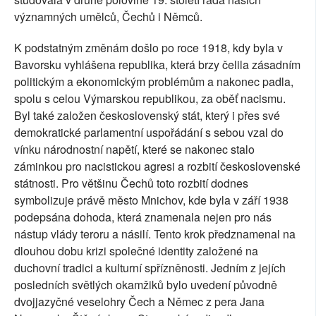
významných umělců, Čechů i Němců.
K podstatným změnám došlo po roce 1918, kdy byla v
Bavorsku vyhlášena republika, která brzy čelila zásadním
politickým a ekonomickým problémům a nakonec padla,
spolu s celou Výmarskou republikou, za oběť nacismu.
Byl také založen československý stát, který i přes své
demokratické parlamentní uspořádání s sebou vzal do
vínku národnostní napětí, které se nakonec stalo
záminkou pro nacistickou agresi a rozbití československé
státnosti. Pro většinu Čechů toto rozbití dodnes
symbolizuje právě město Mnichov, kde byla v září 1938
podepsána dohoda, která znamenala nejen pro nás
nástup vlády teroru a násilí. Tento krok předznamenal na
dlouhou dobu krizi společné identity založené na
duchovní tradici a kulturní spřízněnosti. Jedním z jejích
posledních světlých okamžiků bylo uvedení původně
dvojjazyčné veselohry Čech a Němec z pera Jana