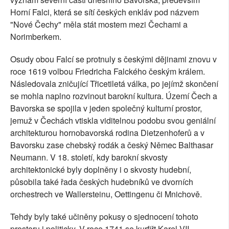
Horní Falci, která se sítí českých enkláv pod názvem
"Nové Čechy" měla stát mostem mezi Čechami a
Norimberkem.
Osudy obou Falcí se protnuly s českými dějinami znovu v
roce 1619 volbou Friedricha Falckého českým králem.
Následovala zničující Třicetiletá válka, po jejímž skončení
se mohla naplno rozvinout barokní kultura. Území Čech a
Bavorska se spojila v jeden společný kulturní prostor,
jemuž v Čechách vtiskla viditelnou podobu svou geniální
architekturou hornobavorská rodina Dietzenhoferů a v
Bavorsku zase chebský rodák a český Němec Balthasar
Neumann. V 18. století, kdy barokní skvosty
architektonické byly doplněny i o skvosty hudební,
působila také řada českých hudebníků ve dvorních
orchestrech ve Wallersteinu, Oettingenu či Mnichově.
Tehdy byly také učiněny pokusy o sjednocení tohoto
prostoru i politicky. V roce 1741 se kurfiřt Karel VII.