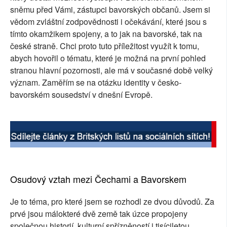
sněmu před Vámi, zástupci bavorských občanů. Jsem si
vědom zvláštní zodpovědnosti i očekávání, které jsou s
tímto okamžikem spojeny, a to jak na bavorské, tak na
české straně. Chci proto tuto příležitost využít k tomu,
abych hovořil o tématu, které je možná na první pohled
stranou hlavní pozornosti, ale má v současné době velký
význam. Zaměřím se na otázku identity v česko-
bavorském sousedství v dnešní Evropě.
Osudový vztah mezi Čechami a Bavorskem
Je to téma, pro které jsem se rozhodl ze dvou důvodů. Za
prvé jsou málokteré dvě země tak úzce propojeny
společnou historií, kulturní spřízněností i tisíciletou