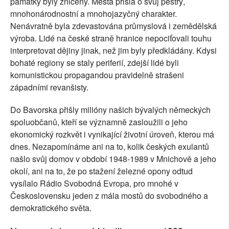
památky byly zničeny. Města přišla o svůj pestrý,
mnohonárodnostní a mnohojazyčný charakter.
Nenávratně byla zdevastována průmyslová i zemědělská
výroba. Lidé na české straně hranice nepociťovali touhu
interpretovat dějiny jinak, než jim byly předkládány. Kdysi
bohaté regiony se staly periferií, zdejší lidé byli
komunistickou propagandou pravidelně strašeni
západními revanšisty.
Do Bavorska přišly milióny našich bývalých německých
spoluobčanů, kteří se významně zasloužili o jeho
ekonomický rozkvět i vynikající životní úroveň, kterou má
dnes. Nezapomínáme ani na to, kolik českých exulantů
našlo svůj domov v období 1948-1989 v Mnichově a jeho
okolí, ani na to, že po stažení železné opony odtud
vysílalo Rádio Svobodná Evropa, pro mnohé v
Československu jeden z mála mostů do svobodného a
demokratického světa.