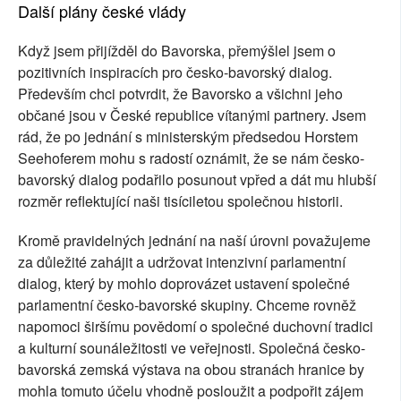
Další plány české vlády
Když jsem přijížděl do Bavorska, přemýšlel jsem o
pozitivních inspiracích pro česko-bavorský dialog.
Především chci potvrdit, že Bavorsko a všichni jeho
občané jsou v České republice vítanými partnery. Jsem
rád, že po jednání s ministerským předsedou Horstem
Seehoferem mohu s radostí oznámit, že se nám česko-
bavorský dialog podařilo posunout vpřed a dát mu hlubší
rozměr reflektující naši tisíciletou společnou historii.
Kromě pravidelných jednání na naší úrovni považujeme
za důležité zahájit a udržovat intenzivní parlamentní
dialog, který by mohlo doprovázet ustavení společné
parlamentní česko-bavorské skupiny. Chceme rovněž
napomoci širšímu povědomí o společné duchovní tradici
a kulturní sounáležitosti ve veřejnosti. Společná česko-
bavorská zemská výstava na obou stranách hranice by
mohla tomuto účelu vhodně posloužit a podpořit zájem