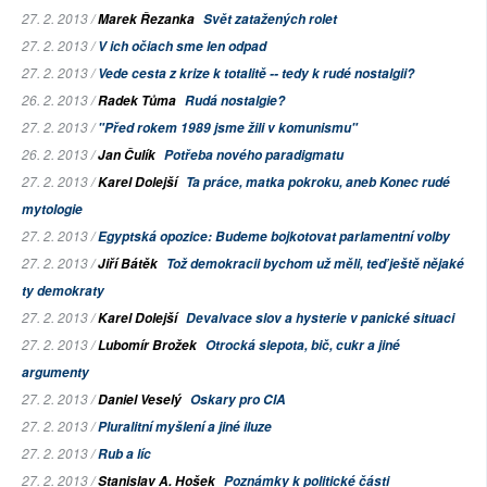
27. 2. 2013 /
Marek Řezanka
Svět zatažených rolet
27. 2. 2013 /
V ich očiach sme len odpad
27. 2. 2013 /
Vede cesta z krize k totalitě -- tedy k rudé nostalgii?
26. 2. 2013 /
Radek Tůma
Rudá nostalgie?
27. 2. 2013 /
"Před rokem 1989 jsme žili v komunismu"
26. 2. 2013 /
Jan Čulík
Potřeba nového paradigmatu
27. 2. 2013 /
Karel Dolejší
Ta práce, matka pokroku, aneb Konec rudé
mytologie
27. 2. 2013 /
Egyptská opozice: Budeme bojkotovat parlamentní volby
27. 2. 2013 /
Jiří Bátěk
Tož demokracii bychom už měli, teď ještě nějaké
ty demokraty
27. 2. 2013 /
Karel Dolejší
Devalvace slov a hysterie v panické situaci
27. 2. 2013 /
Lubomír Brožek
Otrocká slepota, bič, cukr a jiné
argumenty
27. 2. 2013 /
Daniel Veselý
Oskary pro CIA
27. 2. 2013 /
Pluralitní myšlení a jiné iluze
27. 2. 2013 /
Rub a líc
27. 2. 2013 /
Stanislav A. Hošek
Poznámky k politické části