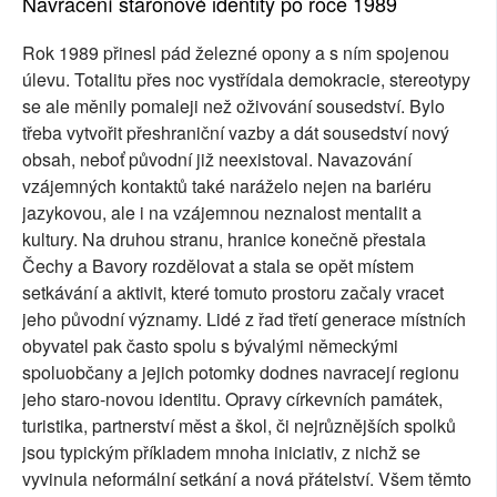
Navracení staronové identity po roce 1989
Rok 1989 přinesl pád železné opony a s ním spojenou
úlevu. Totalitu přes noc vystřídala demokracie, stereotypy
se ale měnily pomaleji než oživování sousedství. Bylo
třeba vytvořit přeshraniční vazby a dát sousedství nový
obsah, neboť původní již neexistoval. Navazování
vzájemných kontaktů také naráželo nejen na bariéru
jazykovou, ale i na vzájemnou neznalost mentalit a
kultury. Na druhou stranu, hranice konečně přestala
Čechy a Bavory rozdělovat a stala se opět místem
setkávání a aktivit, které tomuto prostoru začaly vracet
jeho původní významy. Lidé z řad třetí generace místních
obyvatel pak často spolu s bývalými německými
spoluobčany a jejich potomky dodnes navracejí regionu
jeho staro-novou identitu. Opravy církevních památek,
turistika, partnerství měst a škol, či nejrůznějších spolků
jsou typickým příkladem mnoha iniciativ, z nichž se
vyvinula neformální setkání a nová přátelství. Všem těmto