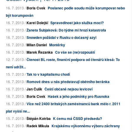
16. 7. 2013 /
Boris Cvek
Poslanec podle soudu může korumpovat nebo
být korumpován
16. 7. 2013 /
Karel Dolejší
Spravedlnost jako služka moci?
16. 7. 2013 /
Žaneta Šubjaková: Do týdne mi hrozí katastrofa
16. 7. 2013 /
Snowden požádal v Rusku o dočasný azyl
16. 7. 2013 /
Milan Daniel
Montérky
16. 7. 2013 /
Marek Řezanka
Co vše se (ne)rozpouští
12. 7. 2013 /
Čtenost BL roste, finanční podpora od čtenářů klesá: To
není udržit...
15. 7. 2013 /
Tak to v kapitalismu chodí
16. 7. 2013 /
Romové dnes u nás představují obětního beránka
16. 7. 2013 /
Jan Čulík
Čeští občané nejsou levicoví
16. 7. 2013 /
Boris Cvek
Hašek a jeho podmínky pro Rusnoka
16. 7. 2013 /
Více než 2400 britských zaměstnanců bank mělo r. 2011
plat vyšší ne...
15. 7. 2013 /
Štěpán Kotrba
K čemu má ČSSD předsedu?
16. 7. 2013 /
Radek Mikula
Krajskému výkonnému výboru záchrany