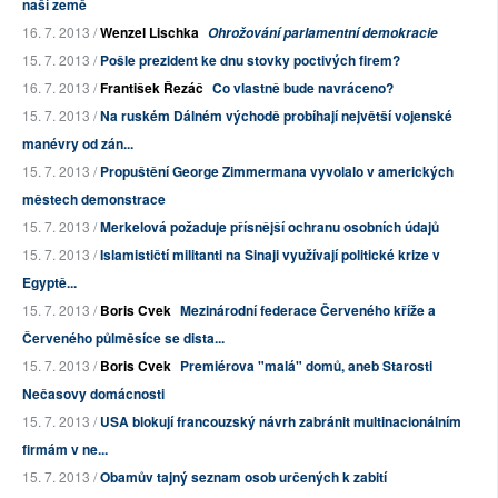
naší země
16. 7. 2013 /
Wenzel Lischka
Ohrožování parlamentní demokracie
15. 7. 2013 /
Pošle prezident ke dnu stovky poctivých firem?
16. 7. 2013 /
František Řezáč
Co vlastně bude navráceno?
15. 7. 2013 /
Na ruském Dálném východě probíhají největší vojenské
manévry od zán...
15. 7. 2013 /
Propuštění George Zimmermana vyvolalo v amerických
městech demonstrace
15. 7. 2013 /
Merkelová požaduje přísnější ochranu osobních údajů
15. 7. 2013 /
Islamističtí militanti na Sinaji využívají politické krize v
Egyptě...
15. 7. 2013 /
Boris Cvek
Mezinárodní federace Červeného kříže a
Červeného půlměsíce se dista...
15. 7. 2013 /
Boris Cvek
Premiérova "malá" domů, aneb Starosti
Nečasovy domácnosti
15. 7. 2013 /
USA blokují francouzský návrh zabránit multinacionálním
firmám v ne...
15. 7. 2013 /
Obamův tajný seznam osob určených k zabití