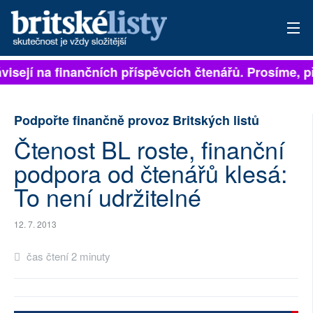
ávisejí na finančních příspěvcích čtenářů. Prosíme, př
PŘIHLÁSIT
AKTUÁLNÍ VYDÁNÍ
Podpořte finančně provoz Britských listů
ARCHIV
Čtenost BL roste, finanční
podpora od čtenářů klesá:
ROZHOVORY
To není udržitelné
TÉMATA
12. 7. 2013
NEJČTENĚJŠÍ ZA 7 DNÍ
čas čtení 2 minuty
AUTOŘI
PŘÍSPĚVKY NA PROVOZ