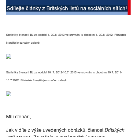
SOCIÁLNÍ SÍTĚ
RUBRIKY
Statistiky čtenosti BL za období 1.-30.6. 2013 ve srovnání s obdobím 1.-30.6. 2012. Přírůstek
PLNÁ VERZE STRÁNEK
čtenářů je označen zeleně:
Statistiky čtenosti BL za období 10. 7. 2012-10.7. 2013 ve srovnání s obdobím 10.7. 2011-
10.7.2012. Přírůstek čtenářů je označen zeleně:
Milí čtenáři,
Jak vidíte z výše uvedených obrázků, čtenost
Britských