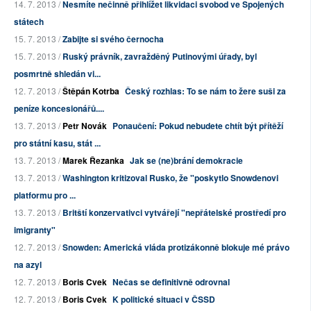
14. 7. 2013 /
Nesmíte nečinně přihlížet likvidaci svobod ve Spojených
státech
15. 7. 2013 /
Zabijte si svého černocha
15. 7. 2013 /
Ruský právník, zavražděný Putinovými úřady, byl
posmrtně shledán vi...
12. 7. 2013 /
Štěpán Kotrba
Český rozhlas: To se nám to žere suši za
peníze koncesionářů....
13. 7. 2013 /
Petr Novák
Ponaučení: Pokud nebudete chtít být přítěží
pro státní kasu, stát ...
13. 7. 2013 /
Marek Řezanka
Jak se (ne)brání demokracie
13. 7. 2013 /
Washington kritizoval Rusko, že "poskytlo Snowdenovi
platformu pro ...
13. 7. 2013 /
Britští konzervativci vytvářejí "nepřátelské prostředí pro
imigranty"
12. 7. 2013 /
Snowden: Americká vláda protizákonně blokuje mé právo
na azyl
12. 7. 2013 /
Boris Cvek
Nečas se definitivně odrovnal
12. 7. 2013 /
Boris Cvek
K politické situaci v ČSSD