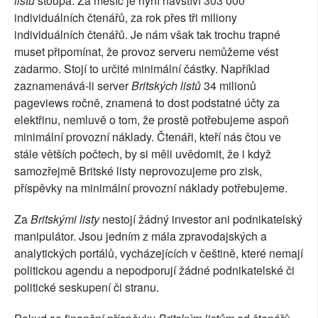
listů
stoupá. Za měsíc je nyní navštíví 303 000
individuálních čtenářů, za rok přes tři miliony
individuálních čtenářů. Je nám však tak trochu trapné
muset připomínat, že provoz serveru nemůžeme vést
zadarmo. Stojí to určité minimální částky. Například
zaznamenává-li server
Britských listů
34 milionů
pageviews ročně, znamená to dost podstatné účty za
elektřinu, nemluvě o tom, že prostě potřebujeme aspoň
minimální provozní náklady. Čtenáři, kteří nás čtou ve
stále větších počtech, by si měli uvědomit, že i když
samozřejmě Britské listy neprovozujeme pro zisk,
příspěvky na minimální provozní náklady potřebujeme.
Za
Britskými listy
nestojí žádný investor ani podnikatelský
manipulátor. Jsou jedním z mála zpravodajských a
analytických portálů, vycházejících v češtině, které nemají
politickou agendu a nepodporují žádné podnikatelské či
politické seskupení či stranu.