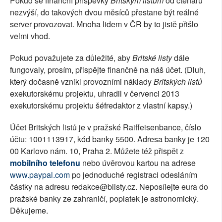
Pokud se finanční příspěvky
Britským listům
od čtenářů
nezvýší, do takových dvou měsíců přestane být reálné
server provozovat. Mnoha lidem v ČR by to jistě přišlo
velmi vhod.
Pokud považujete za důležité, aby
Britské listy
dále
fungovaly, prosím, přispějte finančně na náš účet. (Dluh,
který dočasně vznikl provozními náklady
Britských listů
exekutorskému projektu, uhradil v červenci 2013
exekutorskému projektu šéfredaktor z vlastní kapsy.)
Účet Britských listů je v pražské Raiffeisenbance, číslo
účtu: 1001113917, kód banky 5500. Adresa banky je 120
00 Karlovo nám. 10, Praha 2. Můžete též přispět z
mobilního telefonu
nebo úvěrovou kartou na adrese
www.paypal.com
po jednoduché registraci odesláním
částky na adresu redakce@blisty.cz. Neposílejte eura do
pražské banky ze zahraničí, poplatek je astronomický.
Děkujeme.