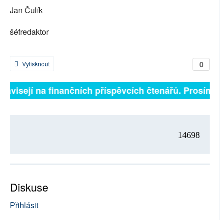
Jan Čulík
šéfredaktor
0
Vytisknout
 závisejí na finančních příspěvcích čtenářů. Prosíme, 
14698
Diskuse
Přihlásit