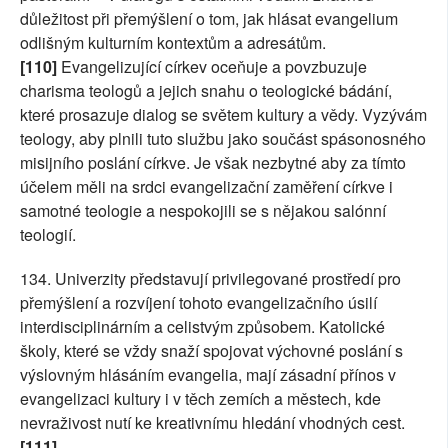
důležitost při přemýšlení o tom, jak hlásat evangelium
odlišným kulturním kontextům a adresátům.
[110]
Evangelizující církev oceňuje a povzbuzuje
charisma teologů a jejich snahu o teologické bádání,
které prosazuje dialog se světem kultury a vědy. Vyzývám
teology, aby plnili tuto službu jako součást spásonosného
misijního poslání církve. Je však nezbytné aby za tímto
účelem měli na srdci evangelizační zaměření církve i
samotné teologie a nespokojili se s nějakou salónní
teologií.
134. Univerzity představují privilegované prostředí pro
přemýšlení a rozvíjení tohoto evangelizačního úsilí
interdisciplinárním a celistvým způsobem. Katolické
školy, které se vždy snaží spojovat výchovné poslání s
výslovným hlásáním evangelia, mají zásadní přínos v
evangelizaci kultury i v těch zemích a městech, kde
nevraživost nutí ke kreativnímu hledání vhodných cest.
[111]