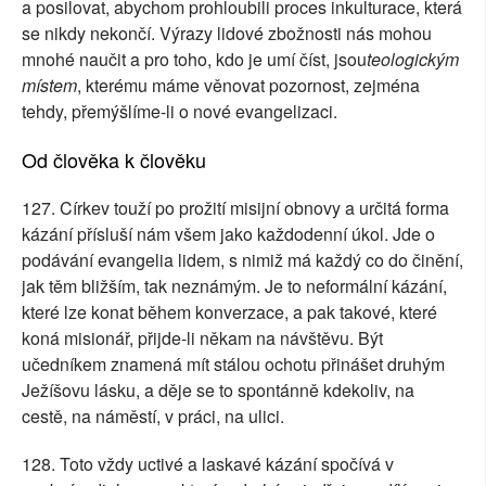
a posilovat, abychom prohloubili proces inkulturace, která
se nikdy nekončí. Výrazy lidové zbožnosti nás mohou
mnohé naučit a pro toho, kdo je umí číst, jsou
teologickým
místem
, kterému máme věnovat pozornost, zejména
tehdy, přemýšlíme-li o nové evangelizaci.
Od člověka k člověku
127. Církev touží po prožití misijní obnovy a určitá forma
kázání přísluší nám všem jako každodenní úkol. Jde o
podávání evangelia lidem, s nimiž má každý co do činění,
jak těm bližším, tak neznámým. Je to neformální kázání,
které lze konat během konverzace, a pak takové, které
koná misionář, přijde-li někam na návštěvu. Být
učedníkem znamená mít stálou ochotu přinášet druhým
Ježíšovu lásku, a děje se to spontánně kdekoliv, na
cestě, na náměstí, v práci, na ulici.
128. Toto vždy uctivé a laskavé kázání spočívá v