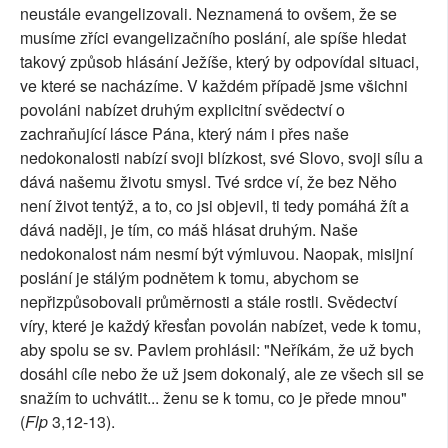
neustále evangelizovali. Neznamená to ovšem, že se
musíme zříci evangelizačního poslání, ale spíše hledat
takový způsob hlásání Ježíše, který by odpovídal situaci,
ve které se nacházíme. V každém případě jsme všichni
povoláni nabízet druhým explicitní svědectví o
zachraňující lásce Pána, který nám i přes naše
nedokonalosti nabízí svoji blízkost, své Slovo, svoji sílu a
dává našemu životu smysl. Tvé srdce ví, že bez Něho
není život tentýž, a to, co jsi objevil, ti tedy pomáhá žít a
dává naději, je tím, co máš hlásat druhým. Naše
nedokonalost nám nesmí být výmluvou. Naopak, misijní
poslání je stálým podnětem k tomu, abychom se
nepřizpůsobovali průměrnosti a stále rostli. Svědectví
víry, které je každý křesťan povolán nabízet, vede k tomu,
aby spolu se sv. Pavlem prohlásil: "Neříkám, že už bych
dosáhl cíle nebo že už jsem dokonalý, ale ze všech sil se
snažím to uchvátit... ženu se k tomu, co je přede mnou"
(
Flp
3,12-13).