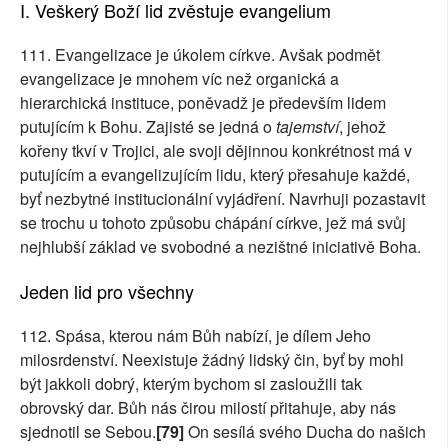
I. Veškerý Boží lid zvěstuje evangelium
111. Evangelizace je úkolem církve. Avšak podmět
evangelizace je mnohem víc než organická a
hierarchická instituce, poněvadž je především lidem
putujícím k Bohu. Zajisté se jedná o
tajemství
, jehož
kořeny tkví v Trojici, ale svoji dějinnou konkrétnost má v
putujícím a evangelizujícím lidu, který přesahuje každé,
byť nezbytné institucionální vyjádření. Navrhuji pozastavit
se trochu u tohoto způsobu chápání církve, jež má svůj
nejhlubší základ ve svobodné a nezištné iniciativě Boha.
Jeden lid pro všechny
112. Spása, kterou nám Bůh nabízí, je dílem Jeho
milosrdenství. Neexistuje žádný lidský čin, byť by mohl
být jakkoli dobrý, kterým bychom si zasloužili tak
obrovský dar. Bůh nás čirou milostí přitahuje, aby nás
sjednotil se Sebou.
[79]
On sesílá svého Ducha do našich