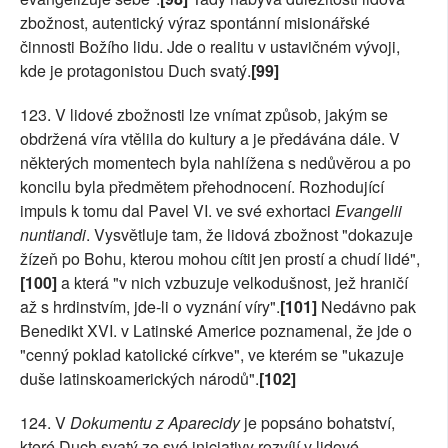
zbožnost, autentický výraz spontánní misionářské
činnosti Božího lidu. Jde o realitu v ustavičném vývoji,
kde je protagonistou Duch svatý.
[99]
123. V lidové zbožnosti lze vnímat způsob, jakým se
obdržená víra vtělila do kultury a je předávána dále. V
některých momentech byla nahlížena s nedůvěrou a po
koncilu byla předmětem přehodnocení. Rozhodující
impuls k tomu dal Pavel VI. ve své exhortaci
Evangelii
nuntiandi
. Vysvětluje tam, že lidová zbožnost "dokazuje
žízeň po Bohu, kterou mohou cítit jen prostí a chudí lidé",
[100]
a která "v nich vzbuzuje velkodušnost, jež hraničí
až s hrdinstvím, jde-li o vyznání víry".
[101]
Nedávno pak
Benedikt XVI. v Latinské Americe poznamenal, že jde o
"cenný poklad katolické církve", ve kterém se "ukazuje
duše latinskoamerických národů".
[102]
124. V
Dokumentu z Aparecidy
je popsáno bohatství,
které Duch svatý ze své iniciativy rozvíjí v lidové