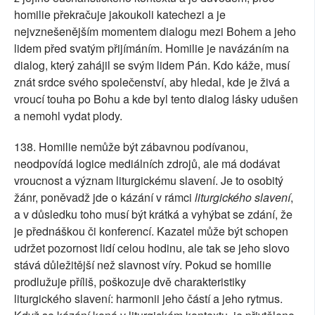
homilie překračuje jakoukoli katechezi a je
nejvznešenějším momentem dialogu mezi Bohem a jeho
lidem před svatým přijímáním. Homilie je navázáním na
dialog, který zahájil se svým lidem Pán. Kdo káže, musí
znát srdce svého společenství, aby hledal, kde je živá a
vroucí touha po Bohu a kde byl tento dialog lásky udušen
a nemohl vydat plody.
138. Homilie nemůže být zábavnou podívanou,
neodpovídá logice mediálních zdrojů, ale má dodávat
vroucnost a význam liturgickému slavení. Je to osobitý
žánr, poněvadž jde o kázání v rámci
liturgického slavení
,
a v důsledku toho musí být krátká a vyhýbat se zdání, že
je přednáškou či konferencí. Kazatel může být schopen
udržet pozornost lidí celou hodinu, ale tak se jeho slovo
stává důležitější než slavnost víry. Pokud se homilie
prodlužuje příliš, poškozuje dvě charakteristiky
liturgického slavení: harmonii jeho částí a jeho rytmus.