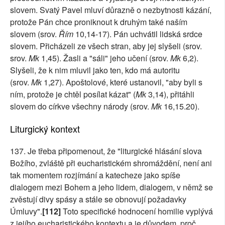
slovem. Svatý Pavel mluví důrazně o nezbytnosti kázání,
protože Pán chce proniknout k druhým také naším
slovem (srov.
Řím
10,14-17). Pán uchvátil lidská srdce
slovem. Přicházeli ze všech stran, aby jej slyšeli (srov.
srov.
Mk
1,45). Žasli a "sáli" jeho učení (srov.
Mk
6,2).
Slyšeli, že k nim mluvil jako ten, kdo má autoritu
(srov.
Mk
1,27). Apoštolové, které ustanovil, "aby byli s
ním, protože je chtěl posílat kázat" (
Mk
3,14), přitáhli
slovem do církve všechny národy (srov.
Mk
16,15.20).
Liturgický kontext
137. Je třeba připomenout, že "liturgické hlásání slova
Božího, zvláště při eucharistickém shromáždění, není ani
tak momentem rozjímání a katecheze jako spíše
dialogem mezi Bohem a jeho lidem, dialogem, v němž se
zvěstují divy spásy a stále se obnovují požadavky
Úmluvy".
[112]
Toto specifické hodnocení homilie vyplývá
z jejího eucharistického kontextu a je důvodem, proč