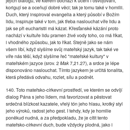
jejich dialogu, ve kterém dochází k učení i osvojování,
korigují se a oceňují dobré věci; tak je tomu také v homilii.
Duch, který inspiroval evangelia a který působí v Božím
lidu, inspiruje také v tom, jak třeba naslouchat víře lidu a
jak se při eucharistii má kázat. Křesťanské kázání proto
nachází v kultuře lidu pramen živé vody toho, co má říkat,
i vhodného způsobu, jak to říkat. Stejně jako se nám
všem líbí, když slyšíme svůj mateřský jazyk, tak také ve
víře nás těší, když slyšíme řeč "mateřské kultury" v
mateřském jazyce (srov. 2
Mak
7,21.27), a srdce je lépe
disponováno naslouchat. Tímto jazykem je určitá tonalita,
která předává odvahu, rozlet, sílu a podnět.
140. Toto mateřsko-církevní prostředí, ve kterém se odvíjí
dialog Pána s jeho lidem, má favorizovat a pěstovat
srdečná blízkost kazatele, vřelý tón jeho hlasu, krotký styl
jeho výroků, radost jeho gest. I tehdy, kdy je homilie
poněkud nudná, a za předpokladu, že je cítit tento
mateřsko-církevní duch, bude vždycky plodná, jako i