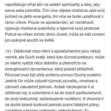
nepotřebuje vrhat stín na ostatní spirituality a dary, aby
sama sebe potvrdila. Čím více nějaké charisma upře svůj
pohled na jádro evangelia, tím více se bude uplatňovat v
rámci církve. Pouze ve společenství, ač namáhavě,
vyjevuje charisma autenticky a tajemně svoji plodnost.
Pokud se církev tohoto úkolu zhostí, může se stát vzorem
pro pokojné soužití ve světě.
131. Odlišnosti mezi lidmi a společenstvími jsou někdy
nemilé, ale Duch svatý, který tuto různost probouzí, může
ze všeho vytěžit něco dobrého a přetvořit to na
evangelizační dynamismus, který působí přitažlivě.
Různost musí být vždy smířena pomocí Ducha svatého.
Jedině On může vzbudit různost, pluralitu, mnohost a
zároveň uskutečnit jednotu. Avšak nárokujeme-li si
odlišnost my, a uzavíráme-li se do svých partikularismů,
do svojí exkluzivity, způsobujeme rozdělení. A chceme-li
na druhé straně budovat jednotu svými lidskými plány,
zavádíme nakonec uniformitu, jednotvárnost. To