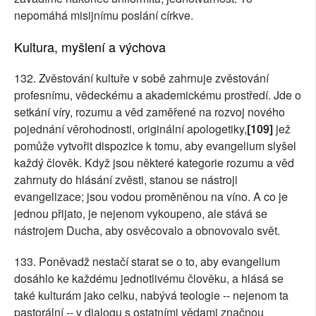
nepomáhá misijnímu poslání církve.
Kultura, myšlení a výchova
132. Zvěstování kultuře v sobě zahrnuje zvěstování
profesnímu, vědeckému a akademickému prostředí. Jde o
setkání víry, rozumu a věd zaměřené na rozvoj nového
pojednání věrohodnosti, originální apologetiky,
[109]
jež
pomůže vytvořit dispozice k tomu, aby evangelium slyšel
každý člověk. Když jsou některé kategorie rozumu a věd
zahrnuty do hlásání zvěsti, stanou se nástroji
evangelizace; jsou vodou proměněnou na víno. A co je
jednou přijato, je nejenom vykoupeno, ale stává se
nástrojem Ducha, aby osvěcovalo a obnovovalo svět.
133. Poněvadž nestačí starat se o to, aby evangelium
dosáhlo ke každému jednotlivému člověku, a hlásá se
také kulturám jako celku, nabývá teologie -- nejenom ta
pastorální -- v dialogu s ostatními vědami značnou