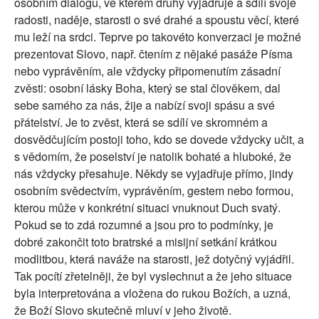
osobním dialogu, ve kterém druhý vyjadřuje a sdílí svoje
radosti, naděje, starosti o své drahé a spoustu věcí, které
mu leží na srdci. Teprve po takovéto konverzaci je možné
prezentovat Slovo, např. čtením z nějaké pasáže Písma
nebo vyprávěním, ale vždycky připomenutím zásadní
zvěsti: osobní lásky Boha, který se stal člověkem, dal
sebe samého za nás, žije a nabízí svoji spásu a své
přátelství. Je to zvěst, která se sdílí ve skromném a
dosvědčujícím postoji toho, kdo se dovede vždycky učit, a
s vědomím, že poselství je natolik bohaté a hluboké, že
nás vždycky přesahuje. Někdy se vyjadřuje přímo, jindy
osobním svědectvím, vyprávěním, gestem nebo formou,
kterou může v konkrétní situaci vnuknout Duch svatý.
Pokud se to zdá rozumné a jsou pro to podmínky, je
dobré zakončit toto bratrské a misijní setkání krátkou
modlitbou, která naváže na starosti, jež dotyčný vyjádřil.
Tak pocítí zřetelněji, že byl vyslechnut a že jeho situace
byla interpretována a vložena do rukou Božích, a uzná,
že Boží Slovo skutečně mluví v jeho životě.