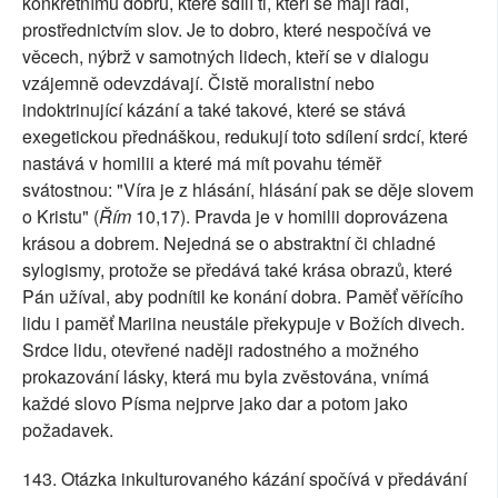
konkrétnímu dobru, které sdílí ti, kteří se mají rádi,
prostřednictvím slov. Je to dobro, které nespočívá ve
věcech, nýbrž v samotných lidech, kteří se v dialogu
vzájemně odevzdávají. Čistě moralistní nebo
indoktrinující kázání a také takové, které se stává
exegetickou přednáškou, redukují toto sdílení srdcí, které
nastává v homilii a které má mít povahu téměř
svátostnou: "Víra je z hlásání, hlásání pak se děje slovem
o Kristu" (
Řím
10,17). Pravda je v homilii doprovázena
krásou a dobrem. Nejedná se o abstraktní či chladné
sylogismy, protože se předává také krása obrazů, které
Pán užíval, aby podnítil ke konání dobra. Paměť věřícího
lidu i paměť Mariina neustále překypuje v Božích divech.
Srdce lidu, otevřené naději radostného a možného
prokazování lásky, která mu byla zvěstována, vnímá
každé slovo Písma nejprve jako dar a potom jako
požadavek.
143. Otázka inkulturovaného kázání spočívá v předávání