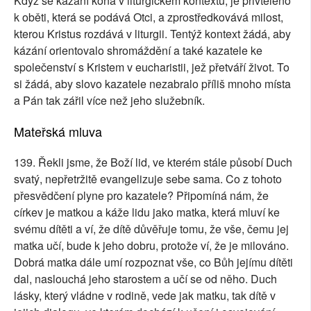
Když se kázání koná v liturgickém kontextu, je přivtěleno
k oběti, která se podává Otci, a zprostředkovává milost,
kterou Kristus rozdává v liturgii. Tentýž kontext žádá, aby
kázání orientovalo shromáždění a také kazatele ke
společenství s Kristem v eucharistii, jež přetváří život. To
si žádá, aby slovo kazatele nezabralo příliš mnoho místa
a Pán tak zářil více než jeho služebník.
Mateřská mluva
139. Řekli jsme, že Boží lid, ve kterém stále působí Duch
svatý, nepřetržitě evangelizuje sebe sama. Co z tohoto
přesvědčení plyne pro kazatele? Připomíná nám, že
církev je matkou a káže lidu jako matka, která mluví ke
svému dítěti a ví, že dítě důvěřuje tomu, že vše, čemu jej
matka učí, bude k jeho dobru, protože ví, že je milováno.
Dobrá matka dále umí rozpoznat vše, co Bůh jejímu dítěti
dal, naslouchá jeho starostem a učí se od něho. Duch
lásky, který vládne v rodině, vede jak matku, tak dítě v