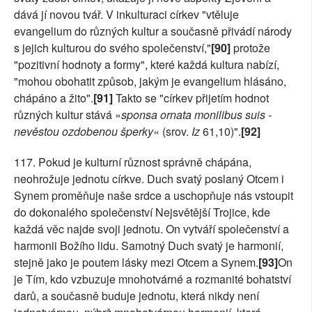
dává jí novou tvář. V inkulturaci církev "vtěluje
evangelium do různých kultur a současně přivádí národy
s jejich kulturou do svého společenství,"
[90]
protože
"pozitivní hodnoty a formy", které každá kultura nabízí,
"mohou obohatit způsob, jakým je evangelium hlásáno,
chápáno a žito".
[91]
Takto se "církev přijetím hodnot
různých kultur stává »
sponsa ornata monilibus suis -
nevěstou ozdobenou šperky
« (srov.
Iz
61,10)".
[92]
117. Pokud je kulturní různost správně chápána,
neohrožuje jednotu církve. Duch svatý poslaný Otcem i
Synem proměňuje naše srdce a uschopňuje nás vstoupit
do dokonalého společenství Nejsvětější Trojice, kde
každá věc najde svoji jednotu. On vytváří společenství a
harmonii Božího lidu. Samotný Duch svatý je harmonií,
stejně jako je poutem lásky mezi Otcem a Synem.
[93]
On
je Tím, kdo vzbuzuje mnohotvárné a rozmanité bohatství
darů, a současně buduje jednotu, která nikdy není