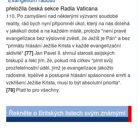
přeložila česká sekce Radia Vaticana
SOCIÁLNÍ SÍTĚ
110. Po zamyšlení nad některými výzvami soudobé
RUBRIKY
reality, rád bych nyní připomněl úkol, který na nás doléhá
v jakékoli době a na každém místě, protože "není pravé
PLNÁ VERZE STRÁNEK
evangelizace bez výslovné zvěsti, že Ježíš je Pán" a bez
"primátu hlásání Ježíše Krista v každé evangelizační
aktivitě".
[77]
Jan Pavel II. shrnul starosti asijských
biskupů a řekl jim, že, pokud má církev "plnit svůj
prozřetelnostní úděl, jímž je evangelizace jakožto
radostné, trpělivé a postupné hlásání spásonosné smrti a
vzkříšení Ježíše Krista, musí to být absolutní priorita".
[78]
Platí to pro všechny.