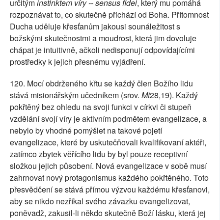
určitým
instinktem víry -- sensus fidei
, který mu pomáhá
rozpoznávat to, co skutečně přichází od Boha. Přítomnost
Ducha uděluje křesťanům jakousi sounáležitost s
božskými skutečnostmi a moudrost, která jim dovoluje
chápat je intuitivně, ačkoli nedisponují odpovídajícími
prostředky k jejich přesnému vyjádření.
120. Mocí obdrženého křtu se každý člen Božího lidu
stává misionářským učedníkem (srov.
Mt
28,19). Každý
pokřtěný bez ohledu na svoji funkci v církvi či stupeň
vzdělání svojí víry je aktivním podmětem evangelizace, a
nebylo by vhodné pomýšlet na takové pojetí
evangelizace, které by uskutečňovali kvalifikovaní aktéři,
zatímco zbytek věřícího lidu by byl pouze receptivní
složkou jejich působení. Nová evangelizace v sobě musí
zahrnovat nový protagonismus každého pokřtěného. Toto
přesvědčení se stává přímou výzvou každému křesťanovi,
aby se nikdo nezříkal svého závazku evangelizovat,
poněvadž, zakusil-li někdo skutečně Boží lásku, která jej