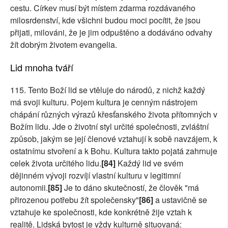
cestu. Církev musí být místem zdarma rozdávaného
milosrdenství, kde všichni budou moci pocítit, že jsou
přijati, milováni, že je jim odpuštěno a dodáváno odvahy
žít dobrým životem evangelia.
Lid mnoha tváří
115. Tento Boží lid se vtěluje do národů, z nichž každý
má svoji kulturu. Pojem kultura je cenným nástrojem
chápání různých výrazů křesťanského života přítomných v
Božím lidu. Jde o životní styl určité společnosti, zvláštní
způsob, jakým se její členové vztahují k sobě navzájem, k
ostatnímu stvoření a k Bohu. Kultura takto pojatá zahrnuje
celek života určitého lidu.
[84]
Každý lid ve svém
dějinném vývoji rozvíjí vlastní kulturu v legitimní
autonomii.
[85]
Je to dáno skutečností, že člověk "má
přirozenou potřebu žít společensky"
[86]
a ustavičně se
vztahuje ke společnosti, kde konkrétně žije vztah k
realitě. Lidská bytost je vždy kulturně situovaná: