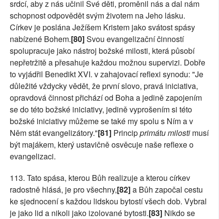
srdcí, aby z nás učinil Své děti, proměnil nás a dal nám
schopnost odpovědět svým životem na Jeho lásku.
Církev je poslána Ježíšem Kristem jako svátost spásy
nabízené Bohem.
[80]
Svou evangelizační činností
spolupracuje jako nástroj božské milosti, která působí
nepřetržitě a přesahuje každou možnou supervizi. Dobře
to vyjádřil Benedikt XVI. v zahajovací reflexi synodu: "Je
důležité vždycky vědět, že první slovo, pravá iniciativa,
opravdová činnost přichází od Boha a jedině zapojením
se do této božské iniciativy, jedině vyprošením si této
božské iniciativy můžeme se také my spolu s Ním a v
Něm stát evangelizátory."
[81]
Princip
primátu milosti
musí
být majákem, který ustavičně osvěcuje naše reflexe o
evangelizaci.
113. Tato spása, kterou Bůh realizuje a kterou církev
radostně hlásá, je pro všechny,
[82]
a Bůh započal cestu
ke sjednocení s každou lidskou bytostí všech dob. Vybral
je jako lid a nikoli jako izolované bytosti.
[83]
Nikdo se