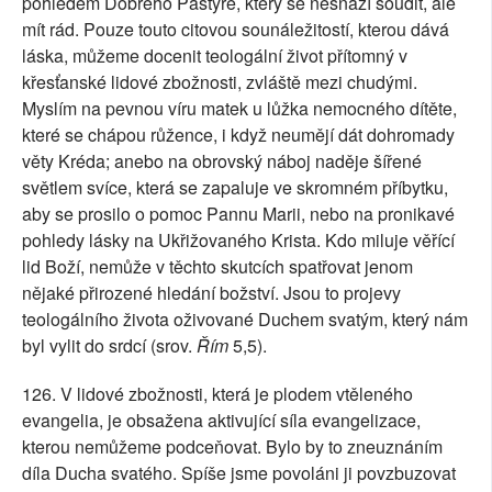
pohledem Dobrého Pastýře, který se nesnaží soudit, ale
mít rád. Pouze touto citovou sounáležitostí, kterou dává
láska, můžeme docenit teologální život přítomný v
křesťanské lidové zbožnosti, zvláště mezi chudými.
Myslím na pevnou víru matek u lůžka nemocného dítěte,
které se chápou růžence, i když neumějí dát dohromady
věty Kréda; anebo na obrovský náboj naděje šířené
světlem svíce, která se zapaluje ve skromném příbytku,
aby se prosilo o pomoc Pannu Marii, nebo na pronikavé
pohledy lásky na Ukřižovaného Krista. Kdo miluje věřící
lid Boží, nemůže v těchto skutcích spatřovat jenom
nějaké přirozené hledání božství. Jsou to projevy
teologálního života oživované Duchem svatým, který nám
byl vylit do srdcí (srov.
Řím
5,5).
126. V lidové zbožnosti, která je plodem vtěleného
evangelia, je obsažena aktivující síla evangelizace,
kterou nemůžeme podceňovat. Bylo by to zneuznáním
díla Ducha svatého. Spíše jsme povoláni ji povzbuzovat