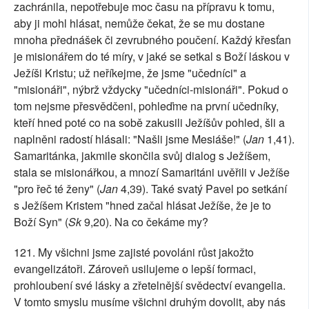
zachránila, nepotřebuje moc času na přípravu k tomu,
aby ji mohl hlásat, nemůže čekat, že se mu dostane
mnoha přednášek či zevrubného poučení. Každý křesťan
je misionářem do té míry, v jaké se setkal s Boží láskou v
Ježíši Kristu; už neříkejme, že jsme "učedníci" a
"misionáři", nýbrž vždycky "učedníci-misionáři". Pokud o
tom nejsme přesvědčeni, pohleďme na první učedníky,
kteří hned poté co na sobě zakusili Ježíšův pohled, šli a
naplněni radostí hlásali: "Našli jsme Mesiáše!" (
Jan
1,41).
Samaritánka, jakmile skončila svůj dialog s Ježíšem,
stala se misionářkou, a mnozí Samaritáni uvěřili v Ježíše
"pro řeč té ženy" (
Jan
4,39). Také svatý Pavel po setkání
s Ježíšem Kristem "hned začal hlásat Ježíše, že je to
Boží Syn" (
Sk
9,20). Na co čekáme my?
121. My všichni jsme zajisté povoláni růst jakožto
evangelizátoři. Zároveň usilujeme o lepší formaci,
prohloubení své lásky a zřetelnější svědectví evangelia.
V tomto smyslu musíme všichni druhým dovolit, aby nás