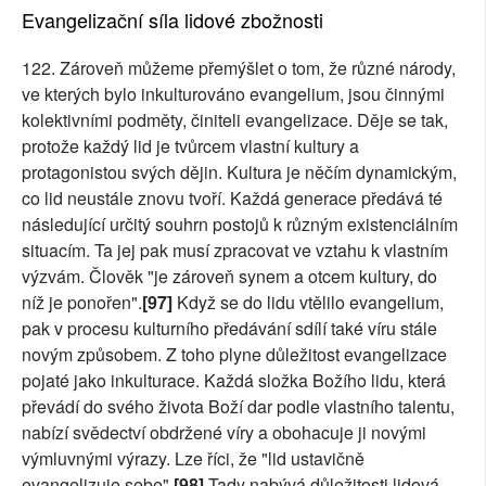
Evangelizační síla lidové zbožnosti
122. Zároveň můžeme přemýšlet o tom, že různé národy,
ve kterých bylo inkulturováno evangelium, jsou činnými
kolektivními podměty, činiteli evangelizace. Děje se tak,
protože každý lid je tvůrcem vlastní kultury a
protagonistou svých dějin. Kultura je něčím dynamickým,
co lid neustále znovu tvoří. Každá generace předává té
následující určitý souhrn postojů k různým existenciálním
situacím. Ta jej pak musí zpracovat ve vztahu k vlastním
výzvám. Člověk "je zároveň synem a otcem kultury, do
níž je ponořen".
[97]
Když se do lidu vtělilo evangelium,
pak v procesu kulturního předávání sdílí také víru stále
novým způsobem. Z toho plyne důležitost evangelizace
pojaté jako inkulturace. Každá složka Božího lidu, která
převádí do svého života Boží dar podle vlastního talentu,
nabízí svědectví obdržené víry a obohacuje ji novými
výmluvnými výrazy. Lze říci, že "lid ustavičně
evangelizuje sebe".
[98]
Tady nabývá důležitosti lidová