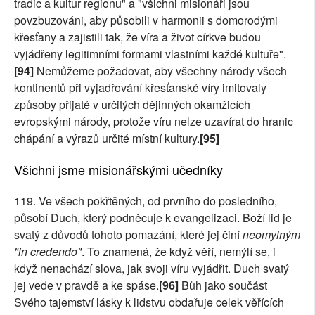
tradic a kultur regionu" a "všichni misionáři jsou
povzbuzováni, aby působili v harmonii s domorodými
křesťany a zajistili tak, že víra a život církve budou
vyjádřeny legitimními formami vlastními každé kultuře".
[94]
Nemůžeme požadovat, aby všechny národy všech
kontinentů při vyjadřování křesťanské víry imitovaly
způsoby přijaté v určitých dějinných okamžicích
evropskými národy, protože víru nelze uzavírat do hranic
chápání a výrazů určité místní kultury.
[95]
Všichni jsme misionářskými učedníky
119. Ve všech pokřtěných, od prvního do posledního,
působí Duch, který podněcuje k evangelizaci. Boží lid je
svatý z důvodů tohoto pomazání, které jej činí
neomylným
"in credendo"
. To znamená, že když věří, nemýlí se, i
když nenachází slova, jak svoji víru vyjádřit. Duch svatý
jej vede v pravdě a ke spáse.
[96]
Bůh jako součást
Svého tajemství lásky k lidstvu obdařuje celek věřících