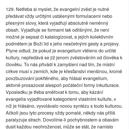
129. Netřeba si myslet, že evangelní zvěst je nutné
předávat vždy určitými ustálenými formulacemi nebo
přesnými slovy, která vyjadřují absolutně neměnný
obsah. Vyjadřuje se formami tak odlišnými, že není
možné je sepsat či katalogizovat, a jejich kolektivním
podmětem je Boží lid s jeho nesčetnými gesty a projevy.
Plyne odtud, že pokud je evangelium vtěleno do určité
kultury, nepředává se již jenom zvěstováním od člověka k
člověku. To nás přivádí k zamyšlení nad tím, že místní
církve musí v zemích, kde je křesťanství menšinou, kromě
povzbuzování pokřtěného, aby hlásal evangelium,
aktivně prosazovat alespoň počáteční formy inkulturace.
Vposledku je třeba směřovat k tomu, aby kázání
evangelia vyjadřované kategoriemi vlastními kultuře, v
níž je hlásáno, vyvolávalo novou syntézu s touto kulturou.
Ačkoli jsou tyto procesy vždy pomalé, někdy nás příliš
paralyzuje strach. Dovolíme-li pochybnostem a obavám
dusit každou neohroženost, může se stát, že namísto