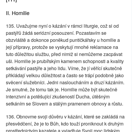
II. Homilie
135. Uvažujme nyní o kázání v rámci liturgie, což si od
pastýřů žádá seriózní posouzení. Pozastavím se
obzvláště a dokonce poněkud puntičkářsky u homilie a
její přípravy, protože se vyskytují mnohé reklamace na
tuto důležitou službu, před nimiž si nemůžeme zacpávat
uši. Homilie je prubířským kamenem schopnosti a kvality
setkávání pastýře a jeho lidu. Víme, že jí věřící skutečně
přikládají velkou důležitost a často se trápí podobně jako
svěcení služebníci. Jedni nasloucháním a druzí kázáním.
Je smutné, že tomu tak je. Homilie může být skutečně
intenzivní a potěšující zkušeností Ducha, útěšným
setkáním se Slovem a stálým pramenem obnovy a růstu.
136. Obnovme svoji důvěru v kázání, které se zakládá na
přesvědčení, že je to Bůh, kdo touží proniknout k druhým
prostřednictvím kazatele a vyjadřuje Svoji moc lidským