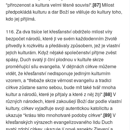
"přirozenost a kultura velmi těsně souvisí".
[87]
Milost
předpokládá kulturu a dar Boží se vtěluje do kultury toho,
kdo jej přijímá.
116. Za dva tisíce let křesťanství obdrželo milost víry
bezpočet národů, které ji ve svém každodenním životě
přivedly k rozkvětu a předávaly způsobem, jež je vlastní
jejich kulturám. Když nějaké společenství přijme zvěst
spásy, Duch svatý ji činí plodnou v kultuře skrze
proměňující sílu evangelia. V dějinách církve můžeme
vidět, že křesťanství nedisponuje jediným kulturním
vzorem, a "třebaže skrze věrnost evangeliu a tradici
církve zůstane samo sebou, bude mít také tvář mnoha
kultur a národů, které je přijaly a které z něj žijí".
[88]
V
různých národech, které zakoušejí Boží dar podle vlastní
kultury, církev vyjadřuje svoji autentickou katolicitu a
ukazuje "krásu této mnohotvaré podoby církve".
[89]
V
křesťanských výrazech evangelizovaného lidu Duch
svatý zdobí církev, ukazuje jí nové aspekty Zjevení a