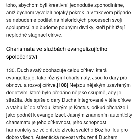
toho, abychom byli kreativní, jednoduše zpohodlníme,
aniž bychom vyvolali nějaký pokrok, a v takovém případě
se nebudeme podílet na historických procesech svojí
spoluprací, ale budeme pouhými diváky, kteří přihlížejí
neplodné stagnaci církve.
Charismata ve službách evangelizujícího
společenství
130. Duch svatý obohacuje celou církev, která
evangelizuje, také různými charismaty. Jsou to dary pro
obnovu a rozvoj církve.
[108]
Nejsou nějakým uzavřeným
dědictvím, které bylo předáno nějaké skupině, aby je
střežila. Jde spíše o dary Ducha integrované v těle církve
a vtahující do středu, kterým je Kristus, odkud přicházejí
jako podnět k evangelizaci. Jasným znamením autenticity
charismatu je jeho církevnost, jeho schopnost
harmonicky se včlenit do života svatého Božího lidu pro
dobro všech. Autentická novost vzbuzená Duchem