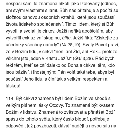
nespasí sám, to znamená nikoli jako izolovaný jedinec,
ani svými vlastními silami. Bůh nás přitahuje a počítá se
složitou osnovou osobních vztahů, které jsou součástí
života lidského společenství. Tímto lidem, který si Bůh
vyvolil a svolal, je církev. Ježíš neříká apoštolům, aby
vytvořili exkluzivní skupinu,
élite
. Ježíš říká: "Získejte za
učedníky všechny národy" (
Mt
28,19). Svatý Pavel praví,
že v Božím lidu, v církvi "není ani Žid, ani Řek... protože
všichni jste jeden v Kristu Ježíši" (
Gal
3,28). Rád bych
řekl těm, kteří se cítí daleko od Boha a církve, těm, kdo
jsou bázliví, i lhostejným: Pán volá také tebe, abys byl
součástí Jeho lidu, a činí tak s velkým respektem a
láskou!
114. Být církví znamená být lidem Božím ve shodě s
velkým plánem lásky Otcovy. To znamená být kvasem
Božím v lidstvu. Znamená to zvěstovat a přinášet Boží
spásu do tohoto světa, který často bloudí, potřebuje
odpovědi, jež povzbuzují, dávají naději a novou sílu na