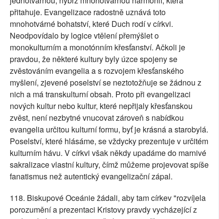
jednotvárnou, nýbrž mnohotvárnou harmonií, která
přitahuje. Evangelizace radostně uznává toto
mnohotvárné bohatství, které Duch rodí v církvi.
Neodpovídalo by logice vtělení přemýšlet o
monokulturním a monotónním křesťanství. Ačkoli je
pravdou, že některé kultury byly úzce spojeny se
zvěstováním evangelia a s rozvojem křesťanského
myšlení, zjevené poselství se neztotožňuje se žádnou z
nich a má transkulturní obsah. Proto při evangelizaci
nových kultur nebo kultur, které nepřijaly křesťanskou
zvěst, není nezbytné vnucovat zároveň s nabídkou
evangelia určitou kulturní formu, byť je krásná a starobylá.
Poselství, které hlásáme, se vždycky prezentuje v určitém
kulturním hávu. V církvi však někdy upadáme do marnivé
sakralizace vlastní kultury, čímž můžeme projevovat spíše
fanatismus než autentický evangelizační zápal.
118. Biskupové Oceánie žádali, aby tam církev "rozvíjela
porozumění a prezentaci Kristovy pravdy vycházející z