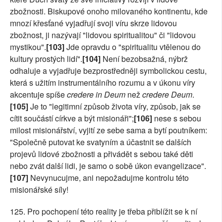
zbožnosti. Biskupové onoho milovaného kontinentu, kde
mnozí křesťané vyjadřují svoji víru skrze lidovou
zbožnost, ji nazývají "lidovou spiritualitou" či "lidovou
mystikou".
[103]
Jde opravdu o "spiritualitu vtělenou do
kultury prostých lidí".
[104]
Není bezobsažná, nýbrž
odhaluje a vyjadřuje bezprostředněji symbolickou cestu,
která s užitím instrumentálního rozumu a v úkonu víry
akcentuje spíše
credere in Deum
než
credere Deum
.
[105]
Je to "legitimní způsob života víry, způsob, jak se
cítit součástí církve a být misionáři";
[106]
nese s sebou
milost misionářství, vyjití ze sebe sama a bytí poutníkem:
"Společně putovat ke svatyním a účastnit se dalších
projevů lidové zbožnosti a přivádět s sebou také děti
nebo zvát další lidi, je samo o sobě úkon evangelizace".
[107]
Nevynucujme, ani nepožadujme kontrolu této
misionářské síly!
125. Pro pochopení této reality je třeba přiblížit se k ní