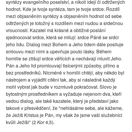
syntézy evangelního poselství, a nikoli idejí či odtržených
hodnot. Kde je tvoje syntéza, tam je tvoje srdce. Rozdíl
mezi objasněním syntézy a objasněním hodnot od sebe
odtržených je totožný s rozdílem mezi nudou a srdečnou
vroucností. Kazatel má krásné a obtížné poslání
sjednocovat srdce, která se milují: srdce Páně se srdci
jeho lidu. Dialog mezi Bohem a Jeho lidem dále posiluje
smlouvu mezi nimi a upevňuje pouto lásky. Během
homilie se ztišují srdce věřících a nechávají mluvit Jeho.
Pán a Jeho lid promlouvají tisícerými způsoby, přímo a
bez prostředníků. Nicméně v homilii chtějí, aby někdo byl
nástrojem a vyjádřil cítění tak, aby si následně každý
mohl vybrat jak bude v rozmluvě pokračovat. Slovo je
bytostným prostředníkem a vyžaduje nejenom dva, kteří
vedou dialog, ale také kazatele, který je představí jako
takové v přesvědčení, že "nehlásáme sebe, ale kážeme,
že Ježíš Kristus je Pán, my však že jsme vaši služebníci
kvůli Ježíši" (2
Kor
4,5).