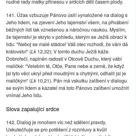
nudné rady matky přinesou v srdcích dětí časem plody.
141. Úžas vzbuzuje Pánovo úsilí vynaložené na dialog s
Jeho lidem, na zjevení Jeho tajemství všem, na přivábení
běžných lidí tak vznešenou a náročnou naukou. Myslím,
že tajemství je skryto v pohledu, kterým se Ježíš obrací k
lidu: "Neboj se malé stádce! Váš otec rozhodl, že vám dá
království" (
Lk
12,32); V tomto duchu Ježíš káže.
Dobrořečí, naplněn radostí v Otcově Duchu, který vábí
maličké: "Velebím tě, Otče, Pane nebe a země, že když
jsi tyto věci ukryl před moudrými a chytrými, odhalil jsi je
maličkým" (
Lk
10,21). Pán má vskutku zalíbení v dialogu
se svým lidem a kazatel má toto Pánovo zalíbení umožnit
vnímat Jeho lidu.
Slova zapalující srdce
142. Dialog je mnohem víc než sdělení pravdy.
Uskutečňuje se pro potěšení z rozmluvy a kvůli