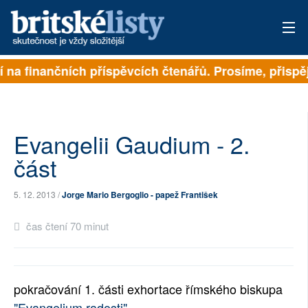
na finančních příspěvcích čtenářů. Prosíme, přispějte.
PŘIHLÁSIT
AKTUÁLNÍ VYDÁNÍ
ARCHIV
Evangelii Gaudium - 2.
část
ROZHOVORY
5. 12. 2013 /
Jorge Mario Bergoglio - papež František
TÉMATA
čas čtení 70 minut
NEJČTENĚJŠÍ ZA 7 DNÍ
AUTOŘI
pokračování 1. části exhortace římského biskupa
PŘÍSPĚVKY NA PROVOZ
"Evangelium radosti"