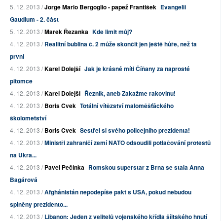
5. 12. 2013 /
Jorge Mario Bergoglio - papež František
Evangelii
Gaudium - 2. část
5. 12. 2013 /
Marek Řezanka
Kde limit můj?
4. 12. 2013 /
Realitní bublina č. 2 může skončit jen ještě hůře, než ta
první
4. 12. 2013 /
Karel Dolejší
Jak je krásné míti Číňany za naprosté
pitomce
4. 12. 2013 /
Karel Dolejší
Řezník, aneb Zakažme rakovinu!
4. 12. 2013 /
Boris Cvek
Totální vítězství maloměšťáckého
školometství
4. 12. 2013 /
Boris Cvek
Sestřel si svého policejního prezidenta!
4. 12. 2013 /
Ministři zahraničí zemí NATO odsoudili potlačování protestů
na Ukra...
4. 12. 2013 /
Pavel Pečínka
Romskou superstar z Brna se stala Anna
Bagárová
4. 12. 2013 /
Afghánistán nepodepíše pakt s USA, pokud nebudou
splněny prezidento...
4. 12. 2013 /
Libanon: Jeden z velitelů vojenského křídla šíitského hnutí