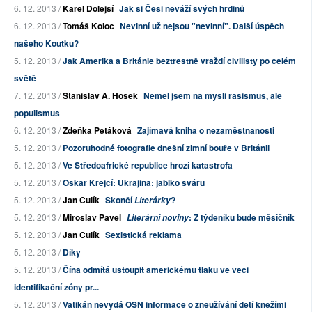
6. 12. 2013 /
Karel Dolejší
Jak si Češi neváží svých hrdinů
6. 12. 2013 /
Tomáš Koloc
Nevinní už nejsou "nevlnní". Další úspěch
našeho Koutku?
5. 12. 2013 /
Jak Amerika a Británie beztrestně vraždí civilisty po celém
světě
7. 12. 2013 /
Stanislav A. Hošek
Neměl jsem na mysli rasismus, ale
populismus
6. 12. 2013 /
Zdeňka Petáková
Zajímavá kniha o nezaměstnanosti
5. 12. 2013 /
Pozoruhodné fotografie dnešní zimní bouře v Británii
5. 12. 2013 /
Ve Středoafrické republice hrozí katastrofa
5. 12. 2013 /
Oskar Krejčí: Ukrajina: jablko sváru
5. 12. 2013 /
Jan Čulík
Skončí
?
Literárky
5. 12. 2013 /
Miroslav Pavel
: Z týdeníku bude měsíčník
Literární noviny
5. 12. 2013 /
Jan Čulík
Sexistická reklama
5. 12. 2013 /
Díky
5. 12. 2013 /
Čína odmítá ustoupit americkému tlaku ve věci
identifikační zóny pr...
5. 12. 2013 /
Vatikán nevydá OSN informace o zneužívání dětí kněžími