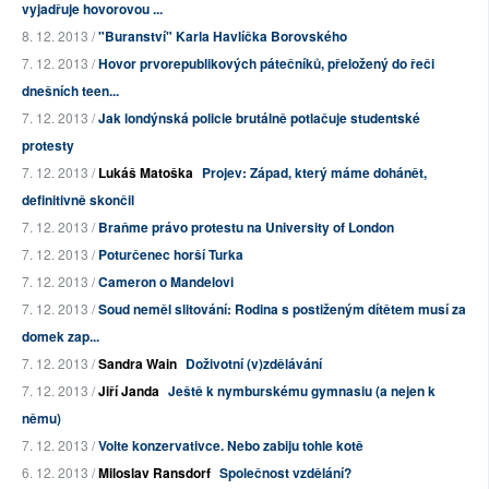
vyjadřuje hovorovou ...
8. 12. 2013 /
"Buranství" Karla Havlíčka Borovského
7. 12. 2013 /
Hovor prvorepublikových pátečníků, přeložený do řeči
dnešních teen...
7. 12. 2013 /
Jak londýnská policie brutálně potlačuje studentské
protesty
7. 12. 2013 /
Lukáš Matoška
Projev: Západ, který máme dohánět,
definitivně skončil
7. 12. 2013 /
Braňme právo protestu na University of London
7. 12. 2013 /
Poturčenec horší Turka
7. 12. 2013 /
Cameron o Mandelovi
7. 12. 2013 /
Soud neměl slitování: Rodina s postiženým dítětem musí za
domek zap...
7. 12. 2013 /
Sandra Wain
Doživotní (v)zdělávání
7. 12. 2013 /
Jiří Janda
Ještě k nymburskému gymnasiu (a nejen k
němu)
7. 12. 2013 /
Volte konzervativce. Nebo zabiju tohle kotě
6. 12. 2013 /
Miloslav Ransdorf
Společnost vzdělání?