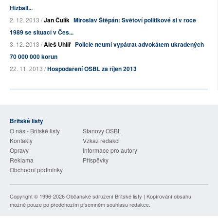
Hizball...
2. 12. 2013 /
Jan Čulík
Miroslav Štěpán: Světoví politikové si v roce
1989 se situací v Čes...
3. 12. 2013 /
Aleš Uhlíř
Policie neumí vypátrat advokátem ukradených
70 000 000 korun
22. 11. 2013 /
Hospodaření OSBL za říjen 2013
Britské listy
O nás - Britské listy
Stanovy OSBL
Kontakty
Vzkaz redakci
Opravy
Informace pro autory
Reklama
Příspěvky
Obchodní podmínky
Copyright © 1996-2026
Občanské sdružení Britské listy
| Kopírování obsahu
možné pouze po předchozím písemném souhlasu redakce.