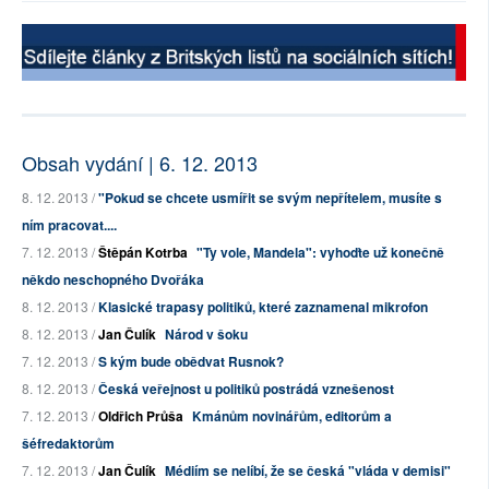
Obsah vydání | 6. 12. 2013
8. 12. 2013 /
"Pokud se chcete usmířit se svým nepřítelem, musíte s
ním pracovat....
7. 12. 2013 /
Štěpán Kotrba
"Ty vole, Mandela": vyhoďte už konečně
někdo neschopného Dvořáka
8. 12. 2013 /
Klasické trapasy politiků, které zaznamenal mikrofon
8. 12. 2013 /
Jan Čulík
Národ v šoku
7. 12. 2013 /
S kým bude obědvat Rusnok?
8. 12. 2013 /
Česká veřejnost u politiků postrádá vznešenost
7. 12. 2013 /
Oldřich Průša
Kmánům novinářům, editorům a
šéfredaktorům
7. 12. 2013 /
Jan Čulík
Médiím se nelíbí, že se česká "vláda v demisi"