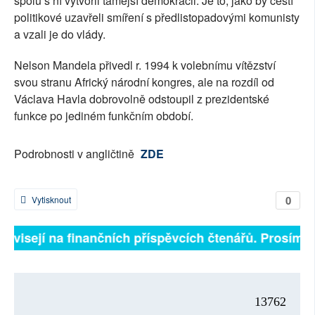
spolu s ní vytvořil tamější demokracii. Je to, jako by čeští
politikové uzavřeli smíření s předlistopadovými komunisty
a vzali je do vlády.
Nelson Mandela přivedl r. 1994 k volebnímu vítězství
svou stranu Africký národní kongres, ale na rozdíl od
Václava Havla dobrovolně odstoupil z prezidentské
funkce po jediném funkčním období.
Podrobnosti v angličtině
ZDE
0
Vytisknout
 závisejí na finančních příspěvcích čtenářů. Prosíme, 
13762