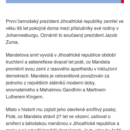
SOCIÁLNÍ SÍTĚ
RUBRIKY
První černošský prezident Jihoafrické republiky zemřel ve
věku 95 let pokojně doma mezi příslušníky své rodiny v
PLNÁ VERZE STRÁNEK
Johannesburgu. Oznámil to současný prezident Jacob
Zuma.
Mandelova smrt vyvolá v Jihoafrické republice období
truchlení a sebereflexe dvacet let poté, co Mandela
proměnil svou zemi z rasového apartheidu v inkluzivní
demokracii. Mandela je celosvětově považován za
jednoho z největších státníků moderní doby,
srovnatelného s Mahatmou Gandhím a Martinem
Lutherem Kingem.
Místo v historii mu zajistí jeho otevřeně smířlivý postoj.
Poté, co Mandela strávil 27 let ve vězení, usiloval o
smíření s bělošskou menšinou v Jihoafrické republice a