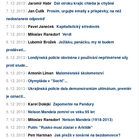
7. 12. 2013 /
Jaromír Habr
Dát otroku krajíc chleba je chybné
7. 12. 2013 /
Jan Čulík
Prosím, urgujte emaily s příspěvky, na něž
nedostanete odpověď
7. 12. 2013 /
Pavel Janeček
Kapitalistický středověk
7. 12. 2013 /
Miloslav Ransdorf
Verdi
6. 12. 2013 /
Lubomír Brožek
Ježíšku, panáčku, my tě budem
prodávati...
6. 12. 2013 /
Londýnská policie obviněna z používání nepřiměřené síly
proti stude...
6. 12. 2013 /
Antonín Líman
Maloměstské školometství
5. 12. 2013 /
Olympiáda v "Sochi"...
6. 12. 2013 /
Ukrajinská policie dala demonstrantům ultimátum, premiér
je označil...
6. 12. 2013 /
Karel Dolejší
Zapomeňte na Pandury
5. 12. 2013 /
Nelson Mandela zemřel ve věku 95 let
7. 12. 2013 /
Miloslav Ransdorf
Nelson Mandela (1918-2013)
6. 12. 2013 /
Putin: "Rusko musí zůstat v Arktidě"
5. 12. 2013 /
Petr Hartman
Jak přežít v továrně na bezdomovce?