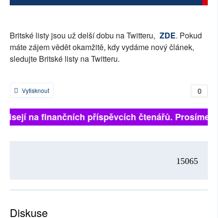
SOCIÁLNÍ SÍTĚ
RUBRIKY
Britské listy jsou už delší dobu na Twitteru,
ZDE
. Pokud
máte zájem vědět okamžitě, kdy vydáme nový článek,
PLNÁ VERZE STRÁNEK
sledujte Britské listy na Twitteru.
0
Vytisknout
 závisejí na finančních příspěvcích čtenářů. Prosíme, 
15065
Diskuse