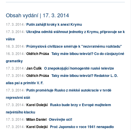
Obsah vydání | 17. 3. 2014
17. 3. 2014 /
Putin zahájil kroky k anexi Krymu
17. 3. 2014 /
Ukrajina odmítá stáhnout jednotky z Krymu, připravuje se k
válce
16. 3. 2014 /
Průmyslová civilizace směřuje k "nezvratnému rozkladu"
16. 3. 2014 /
Oldřich Průša
Taky máte blbou televizi? Co do cizojazyčné
gramatiky
17. 3. 2014 /
Jan Čulík
O znepokojující homogenitě ruské televize
17. 3. 2014 /
Oldřich Průša
Taky máte blbou televizi? Redaktor L. D.
alias psi a primitiv V. F.
17. 3. 2014 /
Putin proměňuje Rusko z měkké autokracie v tvrdě
represivní stát
17. 3. 2014 /
Karel Dolejší
Rusko bude brzy v Evropě majitelem
největšího klacku
17. 3. 2014 /
Milan Daniel
Otevírejte oči!
17. 3. 2014 /
Karel Dolejší
Proč Japonsko v roce 1941 nenapadlo