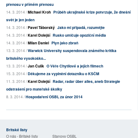
přenosu v přímém přenosu
14. 3. 2014 /
Michael Kroh
Průběh ukrajinské krize potvrzuje, že dnešní
svět je jen jeden
14. 3. 2014 /
Pavel Táborský
Jako mi připadá, rozumějte
14. 3. 2014 /
Karel Dolejší
Rusko umlčuje opoziční média
14. 3. 2014 /
Milan Daniel
Plyn jako zbraň
13. 3. 2014 /
Warwick University suspendovala známého kritika
britského vysokoško...
13. 3. 2014 /
Jan Čulík
O Věře Chytilové a jejích filmech
15. 3. 2014 /
Děkujeme za vyplnění dotazníku o KSČM
11. 3. 2014 /
Karel Dolejší
Radar, radar über alles, aneb Strategie
odstrašení pro mateřské školky
8. 3. 2014 /
Hospodaření OSBL za únor 2014
Britské listy
O nás - Britské listy
Stanovy OSBL