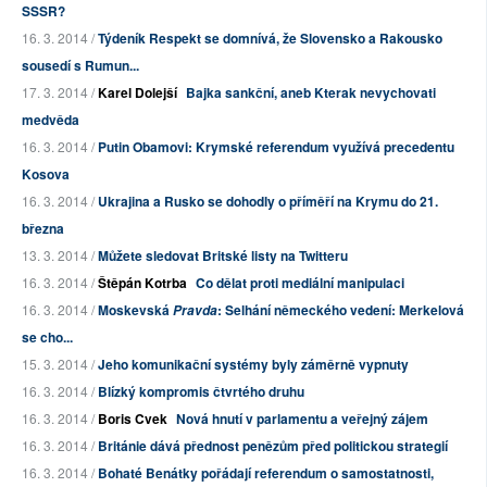
SSSR?
16. 3. 2014 /
Týdeník Respekt se domnívá, že Slovensko a Rakousko
sousedí s Rumun...
17. 3. 2014 /
Karel Dolejší
Bajka sankční, aneb Kterak nevychovati
medvěda
16. 3. 2014 /
Putin Obamovi: Krymské referendum využívá precedentu
Kosova
16. 3. 2014 /
Ukrajina a Rusko se dohodly o příměří na Krymu do 21.
března
13. 3. 2014 /
Můžete sledovat Britské listy na Twitteru
16. 3. 2014 /
Štěpán Kotrba
Co dělat proti mediální manipulaci
16. 3. 2014 /
Moskevská
: Selhání německého vedení: Merkelová
Pravda
se cho...
15. 3. 2014 /
Jeho komunikační systémy byly záměrně vypnuty
16. 3. 2014 /
Blízký kompromis čtvrtého druhu
16. 3. 2014 /
Boris Cvek
Nová hnutí v parlamentu a veřejný zájem
16. 3. 2014 /
Británie dává přednost penězům před politickou strategií
16. 3. 2014 /
Bohaté Benátky pořádají referendum o samostatnosti,