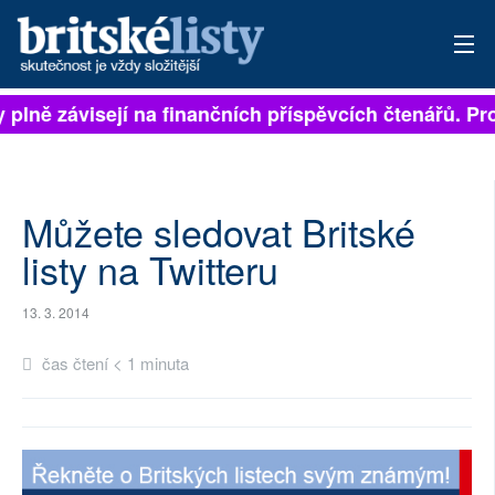
sty plně závisejí na finančních příspěvcích čtenářů. P
PŘIHLÁSIT
AKTUÁLNÍ VYDÁNÍ
ARCHIV
Můžete sledovat Britské
listy na Twitteru
ROZHOVORY
13. 3. 2014
TÉMATA
čas čtení < 1 minuta
NEJČTENĚJŠÍ ZA 7 DNÍ
AUTOŘI
PŘÍSPĚVKY NA PROVOZ