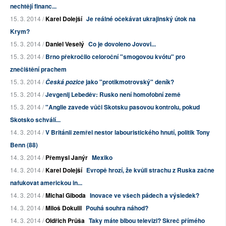
nechtějí financ...
15. 3. 2014 /
Karel Dolejší
Je reálné očekávat ukrajinský útok na
Krym?
15. 3. 2014 /
Daniel Veselý
Co je dovoleno Jovovi...
15. 3. 2014 /
Brno překročilo celoroční "smogovou kvótu" pro
znečištění prachem
15. 3. 2014 /
jako "protikmotrovský" deník?
Česká pozice
15. 3. 2014 /
Jevgenij Lebeděv: Rusko není homofobní země
15. 3. 2014 /
"Anglie zavede vůči Skotsku pasovou kontrolu, pokud
Skotsko schválí...
14. 3. 2014 /
V Británii zemřel nestor labouristického hnutí, politik Tony
Benn (88)
14. 3. 2014 /
Přemysl Janýr
Mexiko
14. 3. 2014 /
Karel Dolejší
Evropě hrozí, že kvůli strachu z Ruska začne
nafukovat americkou in...
14. 3. 2014 /
Michal Giboda
Inovace ve všech pádech a výsledek?
14. 3. 2014 /
Miloš Dokulil
Pouhá souhra náhod?
14. 3. 2014 /
Oldřich Průša
Taky máte blbou televizi? Skreč přímého