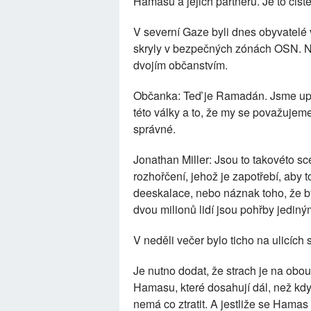
Hamasu a jejich partnerů. Je to čist
V severní Gaze byli dnes obyvatelé v
skryly v bezpečných zónách OSN. N
dvojím občanstvím.
Občanka: Teď je Ramadán. Jsme upro
této války a to, že my se považujeme 
správné.
Jonathan Miller: Jsou to takovéto sc
rozhořčení, jehož je zapotřebí, aby 
deeskalace, nebo náznak toho, že by 
dvou milionů lidí jsou pohřby jediným
V neděli večer bylo ticho na ulicích
Je nutno dodat, že strach je na obou 
Hamasu, které dosahují dál, než kd
nemá co ztratit. A jestliže se Hamas 