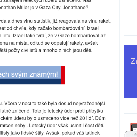
nathan Miller je v Gaza City. Jonathane?
ala dnes vlnu statistik, jíž reagovala na vlnu raket,
et od chvíle, kdy začalo bombardování. Izrael
m letu. Izrael také tvrdí, že v Gaze bombardoval až
ena na místa, odkud se odpalují rakety, avšak
větší počty civilistů a mnoho z nich jsou děti.
i. Včera v noci to také byla dosud nejvražednější
tně zničené. Toto je letecký úder proti příbytku
teckém úderu bylo usmrceno více než 20 lidí. Dům
smrcen nebyl. Letecký úder však usmrtil šest dětí.
isty jako lidské štíty. Avšak, pokud váš tatínek