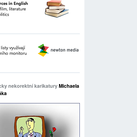
icky nekorektní karikatury
Michaela
áka