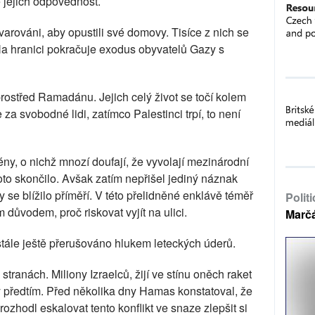
ě jejich odpovědnost.
arováni, aby opustili své domovy. Tisíce z nich se
a hranici pokračuje exodus obyvatelů Gazy s
střed Ramadánu. Jejich celý život se točí kolem
za svobodné lidi, zatímco Palestinci trpí, to není
ény, o nichž mnozí doufají, že vyvolají mezinárodní
toto skončilo. Avšak zatím nepřišel jediný náznak
se blížilo příměří. V této přelidněné enklávě téměř
Polit
 důvodem, proč riskovat vyjít na ulici.
Marč
 stále ještě přerušováno hlukem leteckých úderů.
stranách. Miliony Izraelců, žijí ve stínu oněch raket
y předtím. Před několika dny Hamas konstatoval, že
rozhodl eskalovat tento konflikt ve snaze zlepšit si