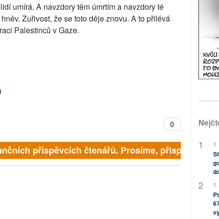
e lidí umírá. A navzdory těm úmrtím a navzdory té
ý hněv. Zuřivost, že se toto děje znovu. A to přilévá
raci Palestinců v Gaze.
d
Nejčt
0
1.
nčních příspěvcích čtenářů. Prosíme, přispějte. ➥
Sh
go
do
1.
Po
67
v