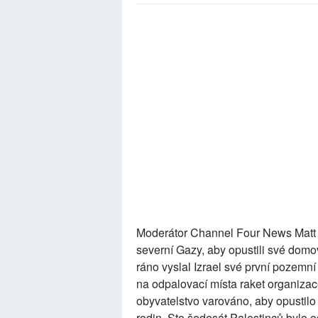
Moderátor Channel Four News Matt F
severní Gazy, aby opustili své domov
ráno vyslal Izrael své první pozemní
na odpalovací místa raket organizac
obyvatelstvo varováno, aby opustilo 
rodin. Sto šedesát Palestinců bylo 