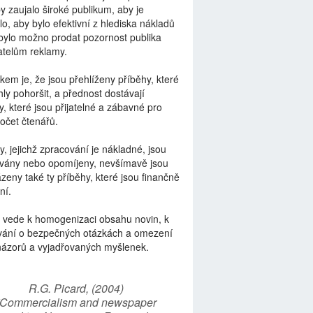
by zaujalo široké publikum, aby je
lo, aby bylo efektivní z hlediska nákladů
bylo možno prodat pozornost publika
telům reklamy.
kem je, že jsou přehlíženy příběhy, které
ly pohoršit, a přednost dostávají
y, které jsou přijatelné a zábavné pro
počet čtenářů.
y, jejichž zpracování je nákladné, jsou
vány nebo opomíjeny, nevšímavě jsou
zeny také ty příběhy, které jsou finančně
ní.
 vede k homogenizaci obsahu novin, k
vání o bezpečných otázkách a omezení
názorů a vyjadřovaných myšlenek.
R.G. Picard, (2004)
“Commercialism and newspaper