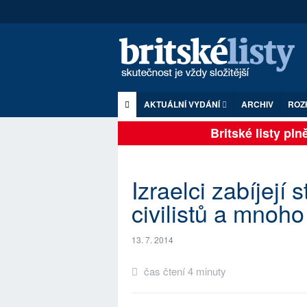
AKTUÁLNÍ VYDÁNÍ
ARCHIV
ROZ
Britské listy plně 
Izraelci zabíjejí 
civilistů a mnoho
13. 7. 2014
čas čtení 4 minuty