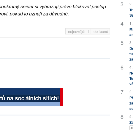
2.
soukromý server si vyhrazují právo blokovat přístup
Tr
rovi, pokud to uznají za důvodné.
S
1.
M
nejnovější
oblíbené
an
3.
Dů
tu
za
4.
No
Te
vá
2.
P
za
s
5.
Zá
4