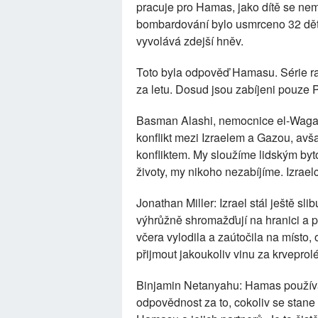
pracuje pro Hamas, jako dítě se ne
bombardování bylo usmrceno 32 dětí. 
vyvolává zdejší hněv.
Toto byla odpověď Hamasu. Série ra
za letu. Dosud jsou zabíjeni pouze Pa
Basman Alashi, nemocnice el-Waga,
konflikt mezi Izraelem a Gazou, avš
konfliktem. My sloužíme lidským byt
životy, my nikoho nezabíjíme. Izraelc
Jonathan Miller: Izrael stál ještě sli
výhrůžně shromažďují na hranici a p
včera vylodila a zaútočila na místo, 
přijmout jakoukoliv vinu za krveprol
Binjamin Netanyahu: Hamas používá 
odpovědnost za to, cokoliv se stane 