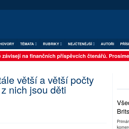
HOVORY
TÉMATA
RUBRIKY
NEJČTENĚJŠÍ
AUTOŘI
PŘÍS
závisejí na finančních příspěvcích čtenářů. Prosíme, p
stále větší a větší počty
 z nich jsou děti
Všec
Brit
Primár
komerc