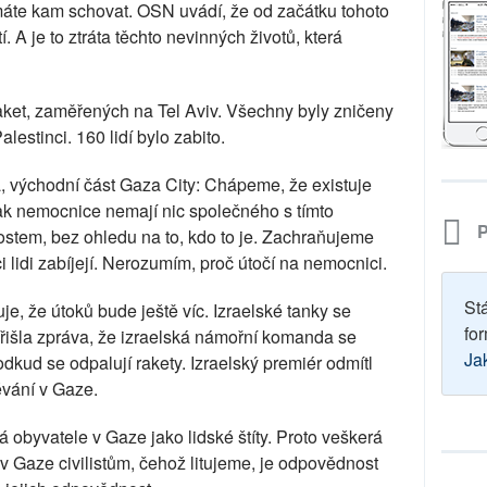
máte kam schovat. OSN uvádí, že od začátku tohoto
A je to ztráta těchto nevinných životů, která
ket, zaměřených na Tel Aviv. Všechny byly zničeny
lestinci. 160 lidí bylo zabito.
 východní část Gaza City: Chápeme, že existuje
ak nemocnice nemají nic společného s tímto
P
ostem, bez ohledu na to, kdo to je. Zachraňujeme
i lidi zabíjejí. Nerozumím, proč útočí na nemocnici.
St
buje, že útoků bude ještě víc. Izraelské tanky se
for
řišla zpráva, že izraelská námořní komanda se
Ja
odkud se odpalují rakety. Izraelský premiér odmítl
évání v Gaze.
obyvatele v Gaze jako lidské štíty. Proto veškerá
v Gaze civilistům, čehož litujeme, je odpovědnost