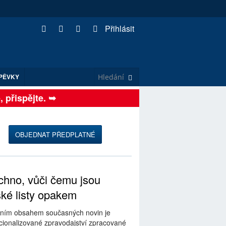
Přihlásit
PĚVKY
řispějte. ➥
OBJEDNAT PŘEDPLATNÉ
hno, vůči čemu jsou
ské listy opakem
ním obsahem současných novin je
ionalizované zpravodajství zpracované