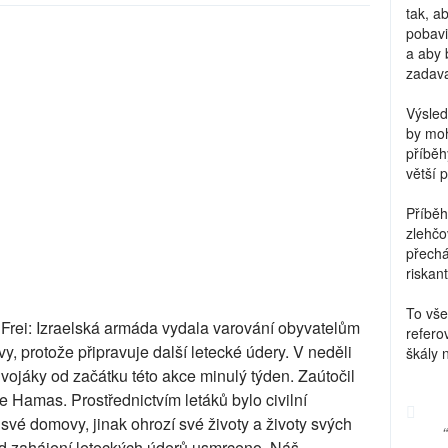
tak, a
pobavi
a aby 
zadava
Výsled
by moh
příběh
větší 
Příběh
zlehčo
přechá
riskant
To vše
rei: Izraelská armáda vydala varování obyvatelům
refero
y, protože připravuje další letecké údery. V neděli
škály 
 vojáky od začátku této akce minulý týden. Zaútočil
e Hamas. Prostřednictvím letáků bylo civilní
své domovy, jinak ohrozí své životy a životy svých
od zahájení leteckých úderů usmrceno. Náš