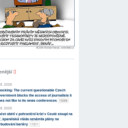
enější
 8. 2026
ocking: The current questionable Czech
vernment blocks the access of journalists it
es not like to its news conferences
15268
 8. 2026
čet obětí v pohraniční krizi v Ceutě stoupl na
, španělská vláda oznámila plány na
ybudování bariéry
11311