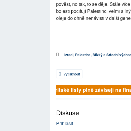
pověst, no tak, to se děje. Stále víc
bolesti pociťují Palestinci velmi siln
oleje do ohně nenávisti v další gene
Izrael, Palestina, Blízký a Střední výcho
Vytisknout
Britské listy plně závisejí na fina
Diskuse
Přihlásit