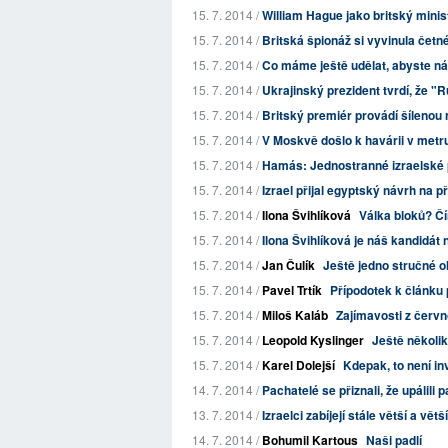
15. 7. 2014 /
William Hague jako britský minis
15. 7. 2014 /
Britská špionáž si vyvinula četné
15. 7. 2014 /
Co máme ještě udělat, abyste n
15. 7. 2014 /
Ukrajinský prezident tvrdí, že "R
15. 7. 2014 /
Britský premiér provádí šílenou 
15. 7. 2014 /
V Moskvě došlo k havárii v metr
15. 7. 2014 /
Hamás: Jednostranné izraelské 
15. 7. 2014 /
Izrael přijal egyptský návrh na p
15. 7. 2014 /
Ilona Švihlíková
Válka bloků? Č
15. 7. 2014 /
Ilona Švihlíková je náš kandidá
15. 7. 2014 /
Jan Čulík
Ještě jedno stručné o
15. 7. 2014 /
Pavel Trtík
Přípodotek k článku 
15. 7. 2014 /
Miloš Kaláb
Zajímavosti z červn
15. 7. 2014 /
Leopold Kyslinger
Ještě několi
15. 7. 2014 /
Karel Dolejší
Kdepak, to není in
14. 7. 2014 /
Pachatelé se přiznali, že upálili
13. 7. 2014 /
Izraelci zabíjejí stále větší a větš
14. 7. 2014 /
Bohumil Kartous
Naši padlí