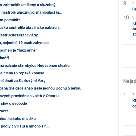
3.
tr zahraničí: umlčený a služebný
S
 nástroje umožňující manipulaci in...
3.
ám pomohli?
Kl
usko sestřelilo ukrajinské nákladn...
za
s
restrukturalizaci vlády
u, nejméně 19 osob zahynulo
příměří je "bezcenné"
říměří
ína oživuje starobylou Hedvábnou stezku
t na člena Evropské komise
Nejsd
hlédnutí za Karlovými Vary
pana Steigera aneb ještě jednou trochu o tenisu
7.
ových provinčních voleb v Ontariu
Kl
k slov o svobodě
od
vaze!
 palestinského mladíka
í počty civilistů a mnoho z n...