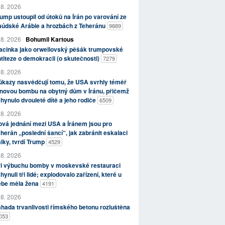
 8. 2026
ump ustoupil od útoků na Írán po varování ze
aúdské Arábie a hrozbách z Teheránu
9889
 8. 2026
Bohumil Kartous
acinka jako orwellovský pěšák trumpovské
titeze o demokracii (o skutečnosti)
7279
 8. 2026
kazy nasvědčují tomu, že USA svrhly téměř
novou bombu na obytný dům v Íránu, přičemž
hynulo dvouleté dítě a jeho rodiče
6509
 8. 2026
vá jednání mezi USA a Íránem jsou pro
herán „poslední šancí“, jak zabránit eskalaci
lky, tvrdí Trump
4529
 8. 2026
ři výbuchu bomby v moskevské restauraci
hynuli tři lidé; explodovalo zařízení, které u
ebe měla žena
4191
 8. 2026
hada trvanlivosti římského betonu rozluštěna
053