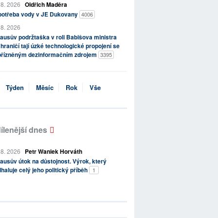
 8. 2026
Oldřich Maděra
potřeba vody v JE Dukovany
4006
 8. 2026
ausův podržtaška v roli Babišova ministra
hraničí tají úzké technologické propojení se
přízněným dezinformačním zdrojem
3395
Týden
Měsíc
Rok
Vše
ílenější dnes
 8. 2026
Petr Waniek Horváth
ausův útok na důstojnost. Výrok, který
haluje celý jeho politický příběh
1