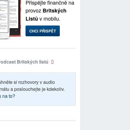
Přispějte finančně na
provoz
Britských
v mobilu.
Listů
CHCI PŘISPĚT
odcast Britských listů
áhněte si rozhovory v audio
mátu a poslouchejte je kdekoliv.
k na to?