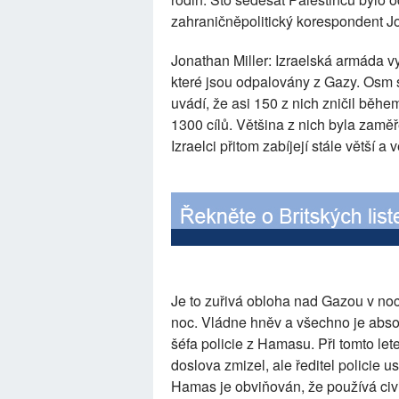
zahraničněpolitický korespondent Jo
Jonathan Miller: Izraelská armáda vyd
které jsou odpalovány z Gazy. Osm s
uvádí, že asi 150 z nich zničil běhe
1300 cílů. Většina z nich byla zaměř
Izraelci přitom zabíjejí stále větší a 
Je to zuřivá obloha nad Gazou v noc
noc. Vládne hněv a všechno je absolu
šéfa policie z Hamasu. Při tomto le
doslova zmizel, ale ředitel policie u
Hamas je obviňován, že používá civil