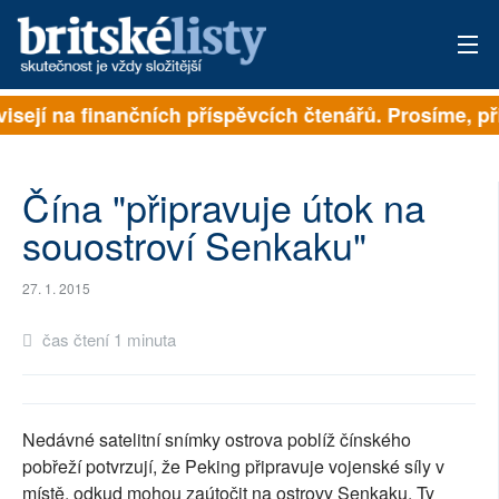
visejí na finančních příspěvcích čtenářů. Prosíme, při
PŘIHLÁSIT
AKTUÁLNÍ VYDÁNÍ
Čína "připravuje útok na
ARCHIV
souostroví Senkaku"
ROZHOVORY
27. 1. 2015
TÉMATA
čas čtení 1 minuta
NEJČTENĚJŠÍ ZA 7 DNÍ
AUTOŘI
Nedávné satelitní snímky ostrova poblíž čínského
pobřeží potvrzují, že Peking připravuje vojenské síly v
PŘÍSPĚVKY NA PROVOZ
místě, odkud mohou zaútočit na ostrovy Senkaku. Ty