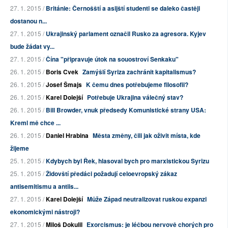
27. 1. 2015 /
Británie: Černošští a asijští studenti se daleko častěji
dostanou n...
27. 1. 2015 /
Ukrajinský parlament označil Rusko za agresora. Kyjev
bude žádat vy...
27. 1. 2015 /
Čína "připravuje útok na souostroví Senkaku"
26. 1. 2015 /
Boris Cvek
Zamýšlí Syriza zachránit kapitalismus?
26. 1. 2015 /
Josef Šmajs
K čemu dnes potřebujeme filosofii?
26. 1. 2015 /
Karel Dolejší
Potřebuje Ukrajina válečný stav?
26. 1. 2015 /
Bill Browder, vnuk předsedy Komunistické strany USA:
Kreml mě chce ...
26. 1. 2015 /
Daniel Hrabina
Města změny, čili jak oživit místa, kde
žijeme
25. 1. 2015 /
Kdybych byl Řek, hlasoval bych pro marxistickou Syrizu
25. 1. 2015 /
Židovští předáci požadují celoevropský zákaz
antisemitismu a antiis...
27. 1. 2015 /
Karel Dolejší
Může Západ neutralizovat ruskou expanzi
ekonomickými nástroji?
27. 1. 2015 /
Miloš Dokulil
Exorcismus: je léčbou nervově chorých pro