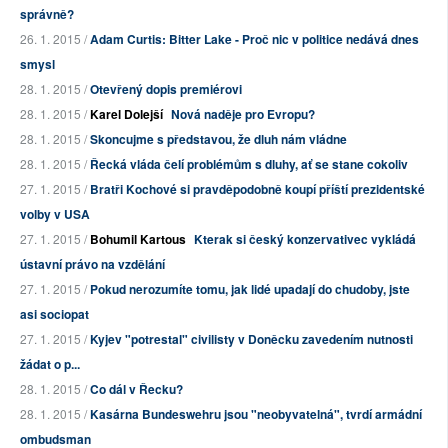
správně?
26. 1. 2015 /
Adam Curtis: Bitter Lake - Proč nic v politice nedává dnes
smysl
28. 1. 2015 /
Otevřený dopis premiérovi
28. 1. 2015 /
Karel Dolejší
Nová naděje pro Evropu?
28. 1. 2015 /
Skoncujme s představou, že dluh nám vládne
28. 1. 2015 /
Řecká vláda čelí problémům s dluhy, ať se stane cokoliv
27. 1. 2015 /
Bratři Kochové si pravděpodobně koupí příští prezidentské
volby v USA
27. 1. 2015 /
Bohumil Kartous
Kterak si český konzervativec vykládá
ústavní právo na vzdělání
27. 1. 2015 /
Pokud nerozumíte tomu, jak lidé upadají do chudoby, jste
asi sociopat
27. 1. 2015 /
Kyjev "potrestal" civilisty v Doněcku zavedením nutnosti
žádat o p...
28. 1. 2015 /
Co dál v Řecku?
28. 1. 2015 /
Kasárna Bundeswehru jsou "neobyvatelná", tvrdí armádní
ombudsman