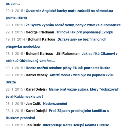
to, co n...
29. 1. 2015 /
Guvernér Anglické banky ostře zaútočil na německou
politiku škrtů
29. 1. 2015 /
Že Syriza vyhrála řecké volby, nebylo zdaleka automatické
29. 1. 2015 /
George Friedman
Tři nové faktory popohánějí Evropu
19. 11. 2014 /
Bohumil Kartous
se bez finančních
Britské listy
příspěvků neobejdou
28. 1. 2015 /
Bohumil Kartous
,
Jiří Raiterman
Jak se říká Cikánovi v
obleku? Obžalovaný vstaňte…
29. 1. 2015 /
Řecko možná odmítne plány EU dál potrestat Rusko
29. 1. 2015 /
Daniel Veselý
bije na poplach kvůli
Mladá fronta Dnes
Syrize
28. 1. 2015 /
Karel Dolejší
Máme brát vážně autora, který "dokazoval",
že al-Kajda neexistuje?
28. 1. 2015 /
Jan Čulík
Nedorozumění
28. 1. 2015 /
Karel Dolejší
Proč Západ v probíhajícím konfliktu s
Ruskem prohrává
28. 1. 2015 /
Jan Čulík
Interpretuje Karel Dolejší Adama Curtise