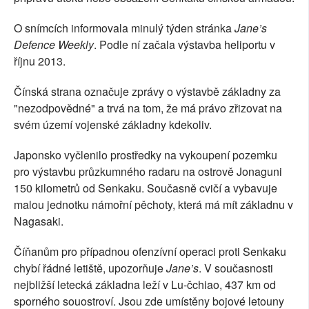
O snímcích informovala minulý týden stránka
Jane’s
Defence Weekly
. Podle ní začala výstavba heliportu v
říjnu 2013.
Čínská strana označuje zprávy o výstavbě základny za
"nezodpovědné" a trvá na tom, že má právo zřizovat na
svém území vojenské základny kdekoliv.
Japonsko vyčlenilo prostředky na vykoupení pozemku
pro výstavbu průzkumného radaru na ostrově Jonaguni
150 kilometrů od Senkaku. Současně cvičí a vybavuje
malou jednotku námořní pěchoty, která má mít základnu v
Nagasaki.
Číňanům pro případnou ofenzívní operaci proti Senkaku
chybí řádné letiště, upozorňuje
Jane’s
. V současnosti
nejbližší letecká základna leží v Lu-čchiao, 437 km od
sporného souostroví. Jsou zde umístěny bojové letouny