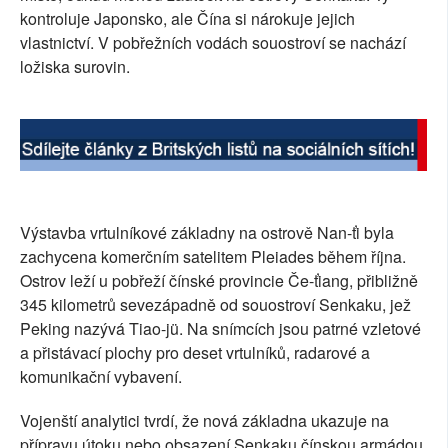
kontroluje Japonsko, ale Čína si nárokuje jejich
SOCIÁLNÍ SÍTĚ
vlastnictví. V pobřežních vodách souostroví se nachází
ložiska surovin.
RUBRIKY
PLNÁ VERZE STRÁNEK
Výstavba vrtulníkové základny na ostrově Nan-ťi byla
zachycena komerčním satelitem Pleiades během října.
Ostrov leží u pobřeží čínské provincie Če-ťiang, přibližně
345 kilometrů sevezápadně od souostroví Senkaku, jež
Peking nazývá Tiao-jü. Na snímcích jsou patrné vzletové
a přistávací plochy pro deset vrtulníků, radarové a
komunikační vybavení.
Vojenští analytici tvrdí, že nová základna ukazuje na
přípravu útoku nebo obsazení Senkaku čínskou armádou.