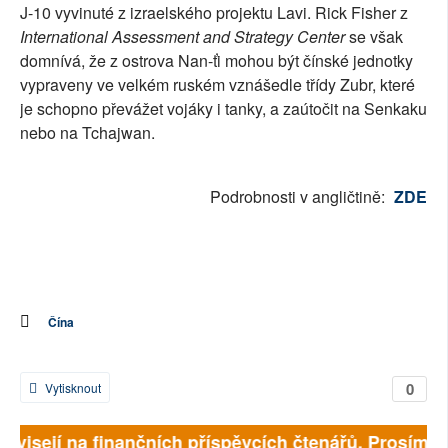
J-10 vyvinuté z izraelského projektu Lavi. Rick Fisher z
International Assessment and Strategy Center
se však
domnívá, že z ostrova Nan-ťi mohou být čínské jednotky
vypraveny ve velkém ruském vznášedle třídy Zubr, které
je schopno převážet vojáky i tanky, a zaútočit na Senkaku
nebo na Tchajwan.
Podrobnosti v angličtině:
ZDE
Čína
0
Vytisknout
závisejí na finančních příspěvcích čtenářů. Prosíme, 