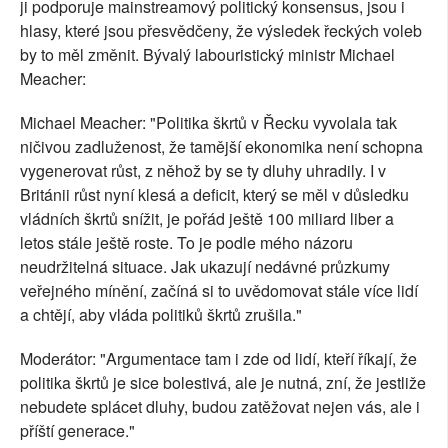
ji podporuje mainstreamový politický konsensus, jsou i
hlasy, které jsou přesvědčeny, že výsledek řeckých voleb
by to měl změnit. Bývalý labouristický ministr Michael
Meacher:
Michael Meacher: "Politika škrtů v Řecku vyvolala tak
ničivou zadluženost, že tamější ekonomika není schopna
vygenerovat růst, z něhož by se ty dluhy uhradily. I v
Británii růst nyní klesá a deficit, který se měl v důsledku
vládních škrtů snížit, je pořád ještě 100 miliard liber a
letos stále ještě roste. To je podle mého názoru
neudržitelná situace. Jak ukazují nedávné průzkumy
veřejného mínění, začíná si to uvědomovat stále více lidí
a chtějí, aby vláda politiků škrtů zrušila."
Moderátor: "Argumentace tam i zde od lidí, kteří říkají, že
politika škrtů je sice bolestivá, ale je nutná, zní, že jestliže
nebudete splácet dluhy, budou zatěžovat nejen vás, ale i
příští generace."