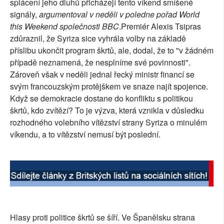
splácení jeho dluhů přicházejí tento víkend smíšené
SOCIÁLNÍ SÍTĚ
signály,
argumentoval v neděli v poledne pořad
World
this Weekend
společnosti BBC
.Premiér Alexis Tsipras
RUBRIKY
zdůraznil, že Syriza sice vyhrála volby na základě
příslibu ukončit program škrtů, ale, dodal, že to "v žádném
PLNÁ VERZE STRÁNEK
případě neznamená, že nesplníme své povinnosti".
Zároveň však v neděli jednal řecký ministr financí se
svým francouzským protějškem ve snaze najít spojence.
Když se demokracie dostane do konfliktu s politikou
škrtů, kdo zvítězí? To je výzva, která vznikla v důsledku
rozhodného volebního vítězství strany Syriza o minulém
víkendu, a to vítězství nemusí být poslední.
Hlasy proti politice škrtů se šíří. Ve Španělsku strana