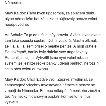
Německu.
Mary Kaldor: Ráda bych upozornila, že splácení dluhu
plyne německým bankám, které půjčovaly peníze velmi
neodpovědně.
Art Schulz: To je do určité míry pravda. Avšak investovala
tam také spousta soukromých investorů. Musím přiznat,
že i já, a i já jsem přišel o nějaké peníze. A moji přátelé.
Samozřejmě, banky byly daleko více angažovány.
Pomohli jsme jim. Vytvořili jsme nyní velmi robustní
systém, že jestliže řecké banky udělají bankrot, nerozšíří
se to přes celou eurozónu.
Mary Kaldor: Chci říct dvě věci. Zaprvé, myslím si, že
samozřejmě všechny investované německé peníze se
vracejí do Německa. Formou nákupů německého zboží a
tak. Německým daňovým poplatníkům se tohle musí
vysvětlit.