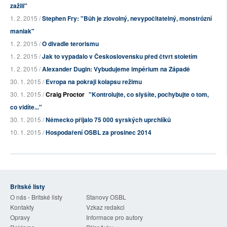
zažili"
1. 2. 2015 /
Stephen Fry: "Bůh je zlovolný, nevypočitatelný, monstrózní
maniak"
1. 2. 2015 /
O divadle terorismu
1. 2. 2015 /
Jak to vypadalo v Československu před čtvrt stoletím
1. 2. 2015 /
Alexander Dugin: Vybudujeme impérium na Západě
30. 1. 2015 /
Evropa na pokraji kolapsu režimu
30. 1. 2015 /
Craig Proctor
"Kontrolujte, co slyšíte, pochybujte o tom,
co vidíte..."
30. 1. 2015 /
Německo přijalo 75 000 syrských uprchlíků
10. 1. 2015 /
Hospodaření OSBL za prosinec 2014
Britské listy
O nás - Britské listy
Stanovy OSBL
Kontakty
Vzkaz redakci
Opravy
Informace pro autory