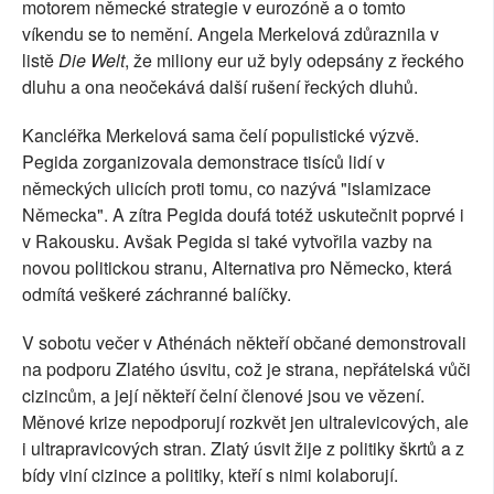
motorem německé strategie v eurozóně a o tomto
víkendu se to nemění. Angela Merkelová zdůraznila v
listě
Die Welt
, že miliony eur už byly odepsány z řeckého
dluhu a ona neočekává další rušení řeckých dluhů.
Kancléřka Merkelová sama čelí populistické výzvě.
Pegida zorganizovala demonstrace tisíců lidí v
německých ulicích proti tomu, co nazývá "islamizace
Německa". A zítra Pegida doufá totéž uskutečnit poprvé i
v Rakousku. Avšak Pegida si také vytvořila vazby na
novou politickou stranu, Alternativa pro Německo, která
odmítá veškeré záchranné balíčky.
V sobotu večer v Athénách někteří občané demonstrovali
na podporu Zlatého úsvitu, což je strana, nepřátelská vůči
cizincům, a její někteří čelní členové jsou ve vězení.
Měnové krize nepodporují rozkvět jen ultralevicových, ale
i ultrapravicových stran. Zlatý úsvit žije z politiky škrtů a z
bídy viní cizince a politiky, kteří s nimi kolaborují.