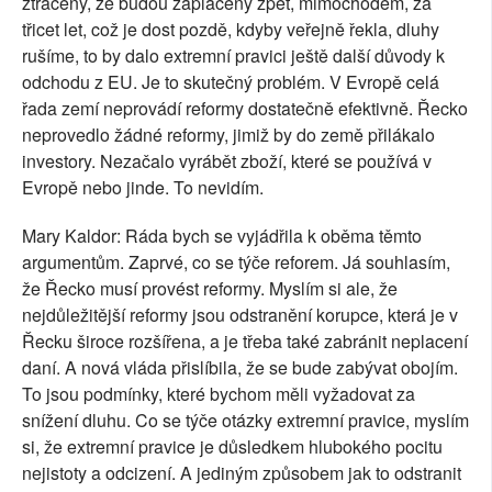
ztraceny, že budou zaplaceny zpět, mimochodem, za
třicet let, což je dost pozdě, kdyby veřejně řekla, dluhy
rušíme, to by dalo extremní pravici ještě další důvody k
odchodu z EU. Je to skutečný problém. V Evropě celá
řada zemí neprovádí reformy dostatečně efektivně. Řecko
neprovedlo žádné reformy, jimiž by do země přilákalo
investory. Nezačalo vyrábět zboží, které se používá v
Evropě nebo jinde. To nevidím.
Mary Kaldor: Ráda bych se vyjádřila k oběma těmto
argumentům. Zaprvé, co se týče reforem. Já souhlasím,
že Řecko musí provést reformy. Myslím si ale, že
nejdůležitější reformy jsou odstranění korupce, která je v
Řecku široce rozšířena, a je třeba také zabránit neplacení
daní. A nová vláda přislíbila, že se bude zabývat obojím.
To jsou podmínky, které bychom měli vyžadovat za
snížení dluhu. Co se týče otázky extremní pravice, myslím
si, že extremní pravice je důsledkem hlubokého pocitu
nejistoty a odcizení. A jediným způsobem jak to odstranit