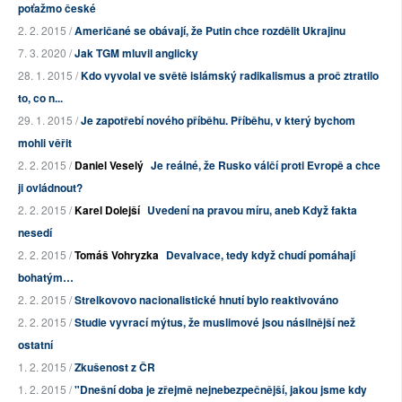
poťažmo české
2. 2. 2015 /
Američané se obávají, že Putin chce rozdělit Ukrajinu
7. 3. 2020 /
Jak TGM mluvil anglicky
28. 1. 2015 /
Kdo vyvolal ve světě islámský radikalismus a proč ztratilo
to, co n...
29. 1. 2015 /
Je zapotřebí nového příběhu. Příběhu, v který bychom
mohli věřit
2. 2. 2015 /
Daniel Veselý
Je reálné, že Rusko válčí proti Evropě a chce
ji ovládnout?
2. 2. 2015 /
Karel Dolejší
Uvedení na pravou míru, aneb Když fakta
nesedí
2. 2. 2015 /
Tomáš Vohryzka
Devalvace, tedy když chudí pomáhají
bohatým…
2. 2. 2015 /
Strelkovovo nacionalistické hnutí bylo reaktivováno
2. 2. 2015 /
Studie vyvrací mýtus, že muslimové jsou násilnější než
ostatní
1. 2. 2015 /
Zkušenost z ČR
1. 2. 2015 /
"Dnešní doba je zřejmě nejnebezpečnější, jakou jsme kdy