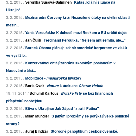
3. 2. 2015 /
Veronika Sušová-Salminen
Katastrofální situace na
Ukrajině
3. 2. 2015 /
Mezinárodní Červený kříž: Nezacílené útoky na civilní oblasti
mezin...
3. 2. 2015 /
Yanis Varoufakis: K dohodě mezi Řeckem a EU určitě dojde
3. 2. 2015 /
Jan Čulík
Ferdinand Peroutka: "Nejsem antisemita, ale..."
3. 2. 2015 /
Barack Obama plánuje zdanit americké korporace ze zisků
ve výši 2 b...
3. 2. 2015 /
Konzervativci chtějí zabránit skotským poslancům v
hlasování o čist...
3. 2. 2015 /
Mobilizace -
invaze?
maskirovka
3. 2. 2015 /
Boris Cvek
k útoku na
Nature
Charlie Hebdo
19. 11. 2014 /
Bohumil Kartous
se bez finančních
Britské listy
příspěvků neobejdou
3. 2. 2015 /
Bitva o Ukrajinu: Jak Západ "ztratil Putina"
3. 2. 2015 /
Milan Mundier
S jakými problémy se potýkají velké politické
strany?
3. 2. 2015 /
Juraj Bindzár
Storočné panoptikum československé,