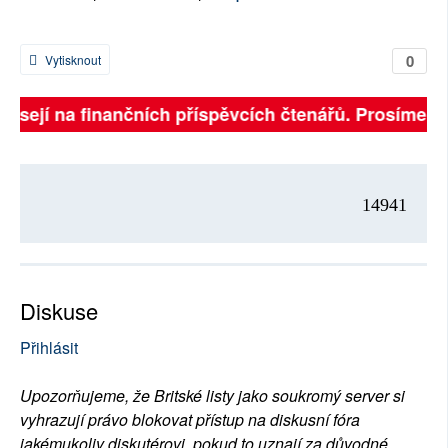
0
Vytisknout
visejí na finančních příspěvcích čtenářů. Prosíme, při
14941
Diskuse
Přihlásit
Upozorňujeme, že Britské listy jako soukromý server si
vyhrazují právo blokovat přístup na diskusní fóra
jakémukoliv diskutérovi, pokud to uznají za důvodné.