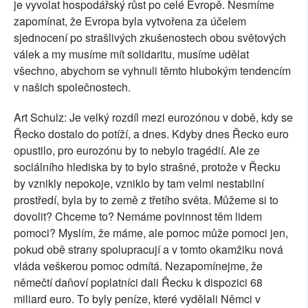
je vyvolat hospodářský růst po celé Evropě. Nesmíme
zapomínat, že Evropa byla vytvořena za účelem
sjednocení po strašlivých zkušenostech obou světových
válek a my musíme mít solidaritu, musíme udělat
všechno, abychom se vyhnuli těmto hlubokým tendencím
v našich společnostech.
Art Schulz: Je velký rozdíl mezi eurozónou v době, kdy se
Řecko dostalo do potíží, a dnes. Kdyby dnes Řecko euro
opustilo, pro eurozónu by to nebylo tragédií. Ale ze
sociálního hlediska by to bylo strašné, protože v Řecku
by vznikly nepokoje, vzniklo by tam velmi nestabilní
prostředí, byla by to země z třetího světa. Můžeme si to
dovolit? Chceme to? Nemáme povinnost těm lidem
pomoci? Myslím, že máme, ale pomoc může pomoci jen,
pokud obě strany spolupracují a v tomto okamžiku nová
vláda veškerou pomoc odmítá. Nezapomínejme, že
němečtí daňoví poplatníci dali Řecku k dispozici 68
miliard euro. To byly peníze, které vydělali Němci v