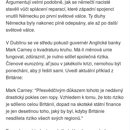
Argumentují velmi podobně, jak se němečtí nacisté
stavěli vůči splácení reparací, které západní spojenci
vnutili Německu po první světové válce. Ty dluhy
Německa byly nakonec plně odepsány, ale až po další
světové válce.
V Dublinu se ve středu pokusil guvernér Anglické banky
Mark Carney o kvadraturu kruhu. Má-li měnová unie
fungovat, zdůraznil, je nutno sdílet společná rizika.
Členové eurozóny, ať jsou v jakékoliv krizi, nemohou být
ponecháni, aby ji řešili sami. Uvedl aktuální příklad z
Británie:
Mark Carney: "Přesvědčivým důkazem tohoto je nedávný
drastický pokles cen ropy. Vzhledem k tomu, že toto riziko
je sdíleno celou Británií, dopad na skotské státní finance
je jen desetinou toho, jaký by byl, kdyby Británie
nesdílela riziko všech svých regionů."