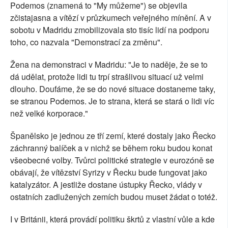
Podemos (znamená to "My můžeme") se objevila
zčistajasna a vítězí v průzkumech veřejného mínění. A v
sobotu v Madridu zmobilizovala sto tisíc lidí na podporu
toho, co nazvala "Demonstrací za změnu".
Žena na demonstraci v Madridu: "Je to naděje, že se to
dá udělat, protože lidi tu trpí strašlivou situací už velmi
dlouho. Doufáme, že se do nové situace dostaneme taky,
se stranou Podemos. Je to strana, která se stará o lidi víc
než velké korporace."
Španělsko je jednou ze tří zemí, které dostaly jako Řecko
záchranný balíček a v nichž se během roku budou konat
všeobecné volby. Tvůrci politické strategie v eurozóně se
obávají, že vítězství Syrizy v Řecku bude fungovat jako
katalyzátor. A jestliže dostane ústupky Řecko, vlády v
ostatních zadlužených zemích budou muset žádat o totéž.
I v Británii, která provádí politiku škrtů z vlastní vůle a kde