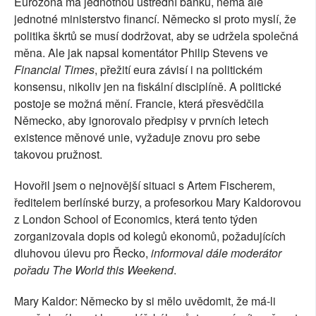
Eurozóna má jednotnou ústřední banku, nemá ale
jednotné ministerstvo financí. Německo si proto myslí, že
politika škrtů se musí dodržovat, aby se udržela společná
měna. Ale jak napsal komentátor Philip Stevens ve
Financial Times
, přežití eura závisí i na politickém
konsensu, nikoliv jen na fiskální disciplíně. A politické
postoje se možná mění. Francie, která přesvědčila
Německo, aby ignorovalo předpisy v prvních letech
existence měnové unie, vyžaduje znovu pro sebe
takovou pružnost.
Hovořil jsem o nejnovější situaci s Artem Fischerem,
ředitelem berlínské burzy, a profesorkou Mary Kaldorovou
z London School of Economics, která tento týden
zorganizovala dopis od kolegů ekonomů, požadujících
dluhovou úlevu pro Řecko,
informoval dále moderátor
pořadu The World this Weekend
.
Mary Kaldor: Německo by si mělo uvědomit, že má-li