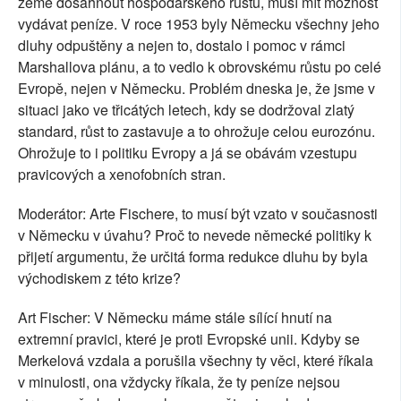
země dosáhnout hospodářského růstu, musí mít možnost
vydávat peníze. V roce 1953 byly Německu všechny jeho
dluhy odpuštěny a nejen to, dostalo i pomoc v rámci
Marshallova plánu, a to vedlo k obrovskému růstu po celé
Evropě, nejen v Německu. Problém dneska je, že jsme v
situaci jako ve třicátých letech, kdy se dodržoval zlatý
standard, růst to zastavuje a to ohrožuje celou eurozónu.
Ohrožuje to i politiku Evropy a já se obávám vzestupu
pravicových a xenofobních stran.
Moderátor: Arte Fischere, to musí být vzato v současnosti
v Německu v úvahu? Proč to nevede německé politiky k
přijetí argumentu, že určitá forma redukce dluhu by byla
východiskem z této krize?
Art Fischer: V Německu máme stále sílící hnutí na
extremní pravici, které je proti Evropské unii. Kdyby se
Merkelová vzdala a porušila všechny ty věci, které říkala
v minulosti, ona vždycky říkala, že ty peníze nejsou