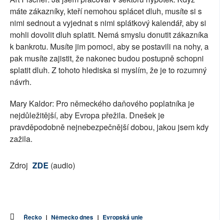
máte zákazníky, kteří nemohou splácet dluh, musíte si s
nimi sednout a vyjednat s nimi splátkový kalendář, aby si
mohli dovolit dluh splatit. Nemá smyslu donutit zákazníka
k bankrotu. Musíte jim pomoci, aby se postavili na nohy, a
pak musíte zajistit, že nakonec budou postupně schopni
splatit dluh. Z tohoto hlediska si myslím, že je to rozumný
návrh.
Mary Kaldor: Pro německého daňového poplatníka je
nejdůležitější, aby Evropa přežila. Dnešek je
pravděpodobně nejnebezpečnější dobou, jakou jsem kdy
zažila.
Zdroj
ZDE
(audio)
Řecko
|
Německo dnes
|
Evropská unie