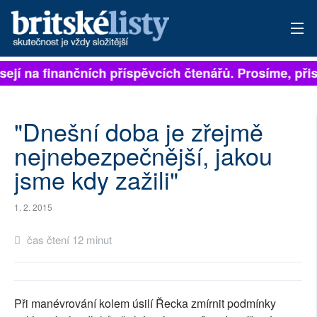
sejí na finančních příspěvcích čtenářů. Prosíme, přisp
PŘIHLÁSIT
AKTUÁLNÍ VYDÁNÍ
"Dnešní doba je zřejmě
ARCHIV
nejnebezpečnější, jakou
jsme kdy zažili"
ROZHOVORY
TÉMATA
1. 2. 2015
NEJČTENĚJŠÍ ZA 7 DNÍ
čas čtení 12 minut
AUTOŘI
PŘÍSPĚVKY NA PROVOZ
Při manévrování kolem úsilí Řecka zmírnit podmínky