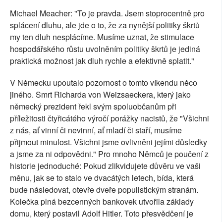
Michael Meacher: "To je pravda. Jsem stoprocentně pro
splácení dluhu, ale jde o to, že za nynější politiky škrtů
my ten dluh nesplácíme. Musíme uznat, že stimulace
hospodářského růstu uvolněním politiky škrtů je jediná
praktická možnost jak dluh rychle a efektivně splatit."
V Německu upoutalo pozornost o tomto víkendu něco
jiného. Smrt Richarda von Weizsaeckera, který jako
německý prezident řekl svým spoluobčanům při
příležitosti čtyřicátého výročí porážky nacistů, že "Všichni
z nás, ať vinní či nevinní, ať mladí či staří, musíme
přijmout minulost. Všichni jsme ovlivněni jejími důsledky
a jsme za ni odpovědni." Pro mnoho Němců je poučení z
historie jednoduché: Pokud zlikvidujete důvěru ve vaši
měnu, jak se to stalo ve dvacátých letech, bída, která
bude následovat, otevře dveře populistickým stranám.
Kolečka plná bezcenných bankovek utvořila základy
domu, který postavil Adolf Hitler. Toto přesvědčení je