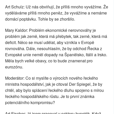
Art Schulz: Už nás obviňují, že příliš mnoho vyvážíme. Že
vyděláváme příliš mnoho peněz, že vyvážíme a nemáme
domácí poptávku. Tohle by se zhoršilo.
Mary Kaldor: Problém ekonomické nerovnováhy je
problém jak země, která má přebytek, tak země, která má
deficit. Něco se musí udělat, aby vznikla v Evropě
rovnováha. Dále, nesouhlasím, že by odchod Řecka z
Evropské unie neměl dopady na Španělsko, Itálii a Irsko.
Měla bych velké obavy, co to bude znamenat pro
eurozónu.
Moderátor: Co si myslíte o výrocích nového řeckého
ministra hospodářství, jak je citoval Der Spiegel, že by
chtěl, aby bylo splácení řeckého dluhu spojeno s mírou
řeckého hospodářského růstu. Je to první známka
potenciálního kompromisu?
Art Fischer: Já jsem pracoval v sektoru hypoték. Když