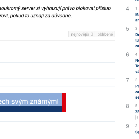
soukromý server si vyhrazují právo blokovat přístup
1.
M
rovi, pokud to uznají za důvodné.
an
3.
nejnovější
oblíbené
Dů
tu
za
4.
No
Te
vá
2.
P
za
s
5.
Zá
4
3.
S