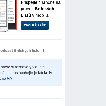
Přispějte finančně na
provoz
Britských
v mobilu.
Listů
CHCI PŘISPĚT
odcast Britských listů
áhněte si rozhovory v audio
mátu a poslouchejte je kdekoliv.
k na to?