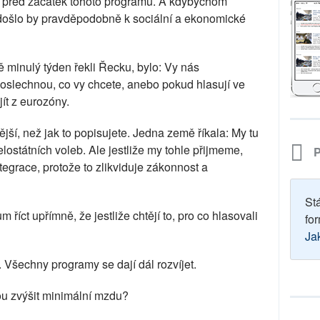
u před začátek tohoto programu. A kdybychom
došlo by pravděpodobně k sociální a ekonomické
ě minulý týden řekli Řecku, bylo: Vy nás
oslechnou, co vy chcete, anebo pokud hlasují ve
ít z eurozóny.
ější, než jak to popisujete. Jedna země říkala: My tu
ostátních voleb. Ale jestliže my tohle přijmeme,
P
egrace, protože to zlikviduje zákonnost a
St
íct upřímně, že jestliže chtějí to, pro co hlasovali
for
Ja
 Všechny programy se dají dál rozvíjet.
u zvýšit minimální mzdu?