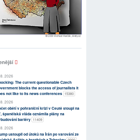
enější
 8. 2026
ocking: The current questionable Czech
vernment blocks the access of journalists it
es not like to its news conferences
15380
 8. 2026
čet obětí v pohraniční krizi v Ceutě stoupl na
, španělská vláda oznámila plány na
ybudování bariéry
11409
 8. 2026
ump ustoupil od útoků na Írán po varování ze
aúdské Arábie a hrozbách z Teheránu
9990