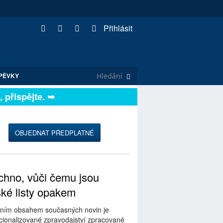
Přihlásit
PĚVKY
řispějte. ➥
OBJEDNAT PŘEDPLATNÉ
hno, vůči čemu jsou
ské listy opakem
ním obsahem současných novin je
ionalizované zpravodajství zpracované