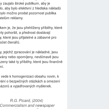
by zaujalo široké publikum, aby je
lo, aby bylo efektivní z hlediska nákladů
bylo možno prodat pozornost publika
telům reklamy.
kem je, že jsou přehlíženy příběhy, které
ly pohoršit, a přednost dostávají
y, které jsou přijatelné a zábavné pro
počet čtenářů.
y, jejichž zpracování je nákladné, jsou
vány nebo opomíjeny, nevšímavě jsou
zeny také ty příběhy, které jsou finančně
ní.
 vede k homogenizaci obsahu novin, k
vání o bezpečných otázkách a omezení
názorů a vyjadřovaných myšlenek.
R.G. Picard, (2004)
“Commercialism and newspaper