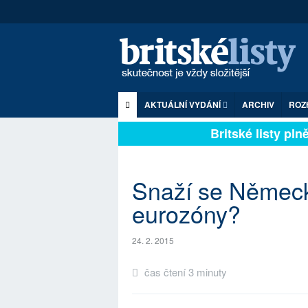
AKTUÁLNÍ VYDÁNÍ
ARCHIV
ROZ
Britské listy plně 
Snaží se Německo
eurozóny?
24. 2. 2015
čas čtení 3 minuty