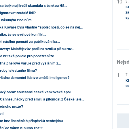
3.
bojkotují kvůli skandálu s bankou HS...
Kl
za
gnorovat zoufalé lidi?
s
 násilným zločinům
ka Kováře byla vlastně "společností, co se na něj...
ziko, že se světové konflikt...
i násilné pomstě za publikování ka...
: Malofějevův podíl na vzniku plánu roz...
gazety
 britská policie pro podezření ze ...
Nejsd
Thatcherové varuje před vysláním z...
roby televizního filmu?
7.
vládne dementní lidstvo umělá inteligence?
Kl
!
od
sivý obraz současné české venkovské spol...
annes, hádky před smrtí a pitomost z České tele...
jednoho muže?
ti
se bez finančních příspěvků neobejdou
ní do války je nutno zhatit