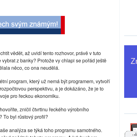
tít vědět, až uvidí tento rozhovor, právě v tuto
ze vybrat z banky? Protože vy chlapi se pořád ještě
dělala něco, co ona neudělá.
étní program, který už nemá být programem, vytvoří
í rozpočtovou perspektivu, a je dokázáno, že je to
voje pro řeckou ekonomiku.
voříte, zničil čtvrtinu řeckého výrobního
 To byl růstový profil?
vaše analýza se týká toho programu samotného.