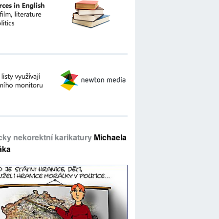
icky nekorektní karikatury
Michaela
áka