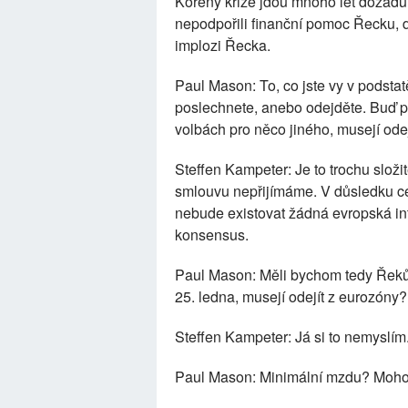
Kořeny krize jdou mnoho let dozad
nepodpořili finanční pomoc Řecku, 
implozi Řecka.
Paul Mason: To, co jste vy v podstat
poslechnete, anebo odejděte. Buď p
volbách pro něco jiného, musejí odej
Steffen Kampeter: Je to trochu složit
smlouvu nepřijímáme. V důsledku cel
nebude existovat žádná evropská int
konsensus.
Paul Mason: Měli bychom tedy Řekům ř
25. ledna, musejí odejít z eurozóny?
Steffen Kampeter: Já si to nemyslím.
Paul Mason: Minimální mzdu? Moho