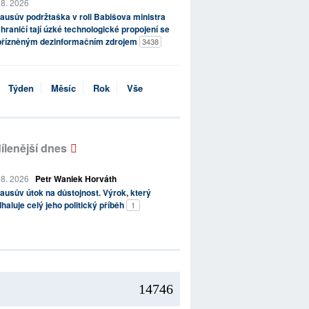
 8. 2026
ausův podržtaška v roli Babišova ministra
hraničí tají úzké technologické propojení se
přízněným dezinformačním zdrojem
3438
Týden
Měsíc
Rok
Vše
ílenější dnes
 8. 2026
Petr Waniek Horváth
ausův útok na důstojnost. Výrok, který
haluje celý jeho politický příběh
1
14746