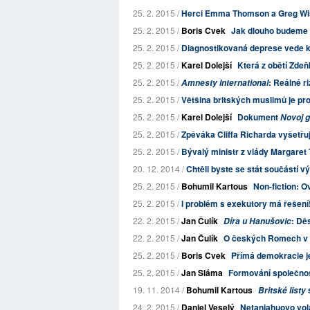
25. 2. 2015 /
Herci Emma Thomson a Greg Wise 
25. 2. 2015 /
Boris Cvek
Jak dlouho budeme i
25. 2. 2015 /
Diagnostikovaná deprese vede k
25. 2. 2015 /
Karel Dolejší
Která z obětí Zdeň
25. 2. 2015 /
: Reálné ri
Amnesty International
25. 2. 2015 /
Většina britských muslimů je prot
25. 2. 2015 /
Karel Dolejší
Dokument
Novoj 
25. 2. 2015 /
Zpěváka Cliffa Richarda vyšetřuje
25. 2. 2015 /
Bývalý ministr z vlády Margaret 
20. 12. 2014 /
Chtěli byste se stát součástí vý
25. 2. 2015 /
Bohumil Kartous
Non-fiction: O
25. 2. 2015 /
I problém s exekutory má řešení
22. 2. 2015 /
Jan Čulík
: Dě
Díra u Hanušovic
22. 2. 2015 /
Jan Čulík
O českých Romech v C
25. 2. 2015 /
Boris Cvek
Přímá demokracie 
25. 2. 2015 /
Jan Sláma
Formování společnos
19. 11. 2014 /
Bohumil Kartous
Britské listy
24. 2. 2015 /
Daniel Veselý
Netanjahuovo volá