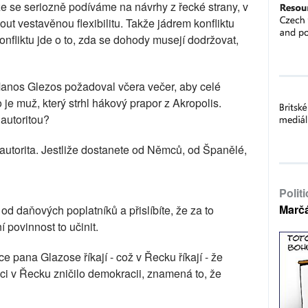
že se seriozně podíváme na návrhy z řecké strany, v
t vestavěnou flexibilitu. Takže jádrem konfliktu
onfliktu jde o to, zda se dohody musejí dodržovat,
anos Glezos požadoval včera večer, aby celé
 je muž, který strhl hákový prapor z Akropolis.
 autoritou?
autorita. Jestliže dostanete od Němců, od Španělé,
Polit
Marč
 od daňových poplatníků a přislíbíte, že za to
 povinnost to učinit.
e pana Glazose říkají - což v Řecku říkají - že
i v Řecku zničilo demokracii, znamená to, že