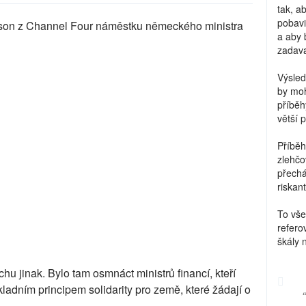
tak, a
pobavi
Mason z Channel Four náměstku německého ministra
a aby 
zadava
Výsled
by moh
příběh
větší 
Příběh
zlehčo
přechá
riskant
To vše
refero
škály 
chu jinak. Bylo tam osmnáct ministrů financí, kteří
kladním principem solidarity pro země, které žádají o