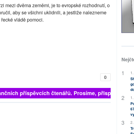
rzi mezi dvěma zeměmi, je to evropské rozhodnutí, o
čil, aby se všichni uklidnili, a jestliže nalezneme
 řecké vládě pomoci.
Nejčt
1.
0
Sh
go
do
nčních příspěvcích čtenářů. Prosíme, přispějte. ➥
1.
Po
67
v
2.
Tr
S