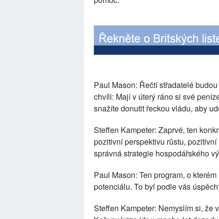
Paul Mason: Řečtí střadatelé budou ch
chvíli: Mají v úterý ráno si své pení
snažíte donutit řeckou vládu, aby u
Steffen Kampeter: Zaprvé, ten konkr
pozitivní perspektivu růstu, pozitivn
správná strategie hospodářského vý
Paul Mason: Ten program, o kterém ho
potenciálu. To byl podle vás úspěch?
Steffen Kampeter: Nemyslím si, že 