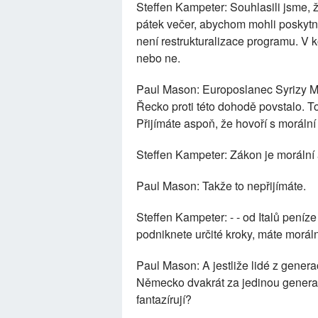
Steffen Kampeter: Souhlasili jsme, 
pátek večer, abychom mohli poskytnou
není restrukturalizace programu. V k
nebo ne.
Paul Mason: Europoslanec Syrizy M
Řecko proti této dohodě povstalo. To
Přijímáte aspoň, že hovoří s morální
Steffen Kampeter: Zákon je morální 
Paul Mason: Takže to nepřijímáte.
Steffen Kampeter: - - od Italů peníze
podniknete určité kroky, máte morální
Paul Mason: A jestliže lidé z generac
Německo dvakrát za jedinou generac
fantazírují?