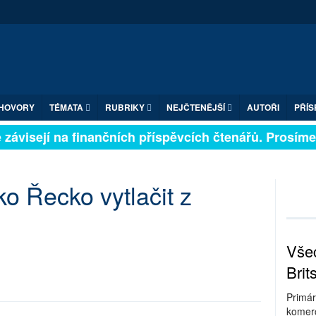
HOVORY
TÉMATA
RUBRIKY
NEJČTENĚJŠÍ
AUTOŘI
PŘÍS
závisejí na finančních příspěvcích čtenářů. Prosíme, p
 Řecko vytlačit z
Všec
Brit
Primár
komerc