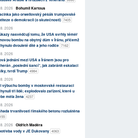
 8. 2026
Bohumil Kartous
acinka jako orwellovský pěšák trumpovské
titeze o demokracii (o skutečnosti)
7405
 8. 2026
kazy nasvědčují tomu, že USA svrhly téměř
novou bombu na obytný dům v Íránu, přičemž
hynulo dvouleté dítě a jeho rodiče
7162
 8. 2026
vá jednání mezi USA a Íránem jsou pro
herán „poslední šancí“, jak zabránit eskalaci
lky, tvrdí Trump
4984
 8. 2026
ři výbuchu bomby v moskevské restauraci
hynuli tři lidé; explodovalo zařízení, které u
ebe měla žena
4237
 8. 2026
hada trvanlivosti římského betonu rozluštěna
155
 8. 2026
Oldřich Maděra
potřeba vody v JE Dukovany
4063