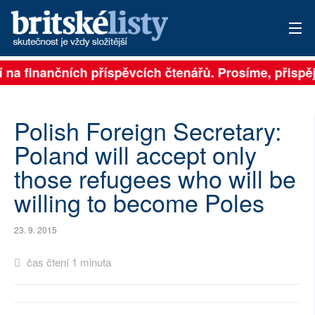
í na finančních příspěvcích čtenářů. Prosíme, přispěj
PŘIHLÁSIT
AKTUÁLNÍ VYDÁNÍ
Polish Foreign Secretary:
ARCHIV
Poland will accept only
those refugees who will be
ROZHOVORY
willing to become Poles
TÉMATA
23. 9. 2015
NEJČTENĚJŠÍ ZA 7 DNÍ
čas čtení 1 minuta
AUTOŘI
PŘÍSPĚVKY NA PROVOZ