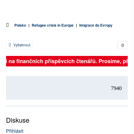
Polsko
|
Refugee crisis in Europe
|
Imigrace do Evropy
0
Vytisknout
sejí na finančních příspěvcích čtenářů. Prosíme, přisp
7940
Diskuse
Přihlásit