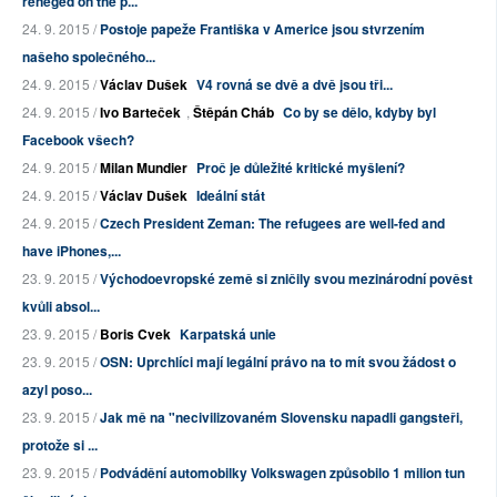
reneged on the p...
24. 9. 2015 /
Postoje papeže Františka v Americe jsou stvrzením
našeho společného...
24. 9. 2015 /
Václav Dušek
V4 rovná se dvě a dvě jsou tři...
24. 9. 2015 /
Ivo Barteček
,
Štěpán Cháb
Co by se dělo, kdyby byl
Facebook všech?
24. 9. 2015 /
Milan Mundier
Proč je důležité kritické myšlení?
24. 9. 2015 /
Václav Dušek
Ideální stát
24. 9. 2015 /
Czech President Zeman: The refugees are well-fed and
have iPhones,...
23. 9. 2015 /
Východoevropské země si zničily svou mezinárodní pověst
kvůli absol...
23. 9. 2015 /
Boris Cvek
Karpatská unie
23. 9. 2015 /
OSN: Uprchlíci mají legální právo na to mít svou žádost o
azyl poso...
23. 9. 2015 /
Jak mě na "necivilizovaném Slovensku napadli gangsteři,
protože si ...
23. 9. 2015 /
Podvádění automobilky Volkswagen způsobilo 1 milion tun