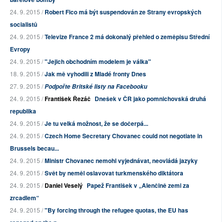
24. 9. 2015 /
Robert Fico má být suspendován ze Strany evropských
socialistů
24. 9. 2015 /
Televize France 2 má dokonalý přehled o zeměpisu Střední
Evropy
24. 9. 2015 /
"Jejich obchodním modelem je válka"
18. 9. 2015 /
Jak mě vyhodili z Mladé fronty Dnes
27. 9. 2015 /
Podpořte Britské listy na Facebooku
24. 9. 2015 /
František Řezáč
Dnešek v ČR jako pomnichovská druhá
republika
24. 9. 2015 /
Je tu velká možnost, že se dočerpá...
24. 9. 2015 /
Czech Home Secretary Chovanec could not negotiate in
Brussels becau...
24. 9. 2015 /
Ministr Chovanec nemohl vyjednávat, neovládá jazyky
24. 9. 2015 /
Svět by neměl oslavovat turkmenského diktátora
24. 9. 2015 /
Daniel Veselý
Papež František v „Alenčině zemi za
zrcadlem“
24. 9. 2015 /
"By forcing through the refugee quotas, the EU has