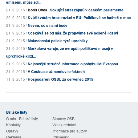
emisemi, může zdi...
21. 9. 2015 /
Boris Cvek
Šokující střet zájmů v českém parlamentě
22. 9. 2015 /
Kvůli kvótám hrozí rozkol v EU: Politikové se hašteří o moc
21. 9. 2015 /
Nevím, co s námi bude
21. 9. 2015 /
Očekává se od nás, že projevíme své sdílené lidství
21. 9. 2015 /
Makedonská policie týrá uprchlíky
21. 9. 2015 /
Merkelová varuje, že evropští politikové musejí v
uprchlické krizi...
21. 9. 2015 /
Nejnovější stručné informace o pohybu lidí Evropou
21. 9. 2015 /
V Česku se už nemluví o faktech
11. 8. 2015 /
Hospodaření OSBL za červenec 2015
Britské listy
O nás - Britské listy
Stanovy OSBL
Kontakty
Vzkaz redakci
Opravy
Informace pro autory
Reklama
Příspěvky