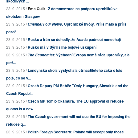
škodlivých ...
23. 9. 2015 /
Ema Čulík
Z demonstrace na podporu uprchlíků ve
skotském Glasgow
23. 9. 2015 /
: Uprchlické kvóty. Příliš málo a příliš
Channel Four News
pozdě
23. 9. 2015 /
Rusko a Írán se dohodly, že Asada padnout nenechají
23. 9. 2015 /
Rusko má v Sýrii silné bojové uskupení
23. 9. 2015 /
: Východní Evropa nemá ráda uprchlíky, ale
The Economist
potř...
23. 9. 2015 /
Londýnská škola vyslýchala čtrnáctiletého žáka o Isis
poté, co se v...
23. 9. 2015 /
Czech Deputy PM Babiš: "Only Hungary, Slovakia and the
Czech Republ...
23. 9. 2015 /
Czech MP Tomio Okamura: The EU approval of refugee
quotas is a new ...
23. 9. 2015 /
The Czech government will not sue the EU for imposing the
refugee q...
23. 9. 2015 /
Polish Foreign Secretary: Poland will accept only those