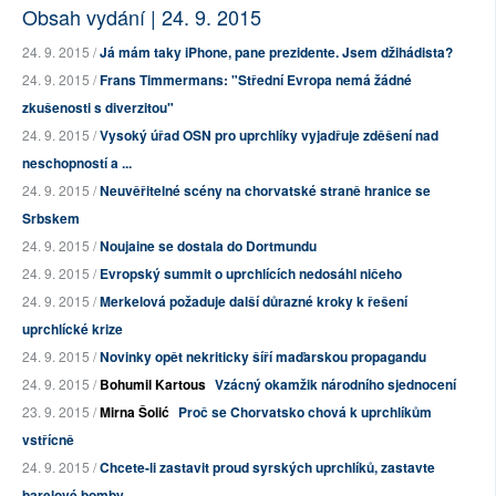
Obsah vydání | 24. 9. 2015
24. 9. 2015 /
Já mám taky iPhone, pane prezidente. Jsem džihádista?
24. 9. 2015 /
Frans Timmermans: "Střední Evropa nemá žádné
zkušenosti s diverzitou"
24. 9. 2015 /
Vysoký úřad OSN pro uprchlíky vyjadřuje zděšení nad
neschopností a ...
24. 9. 2015 /
Neuvěřitelné scény na chorvatské straně hranice se
Srbskem
24. 9. 2015 /
Noujaine se dostala do Dortmundu
24. 9. 2015 /
Evropský summit o uprchlících nedosáhl ničeho
24. 9. 2015 /
Merkelová požaduje další důrazné kroky k řešení
uprchlícké krize
24. 9. 2015 /
Novinky opět nekriticky šíří maďarskou propagandu
24. 9. 2015 /
Bohumil Kartous
Vzácný okamžik národního sjednocení
23. 9. 2015 /
Mirna Šolić
Proč se Chorvatsko chová k uprchlíkům
vstřícně
24. 9. 2015 /
Chcete-li zastavit proud syrských uprchlíků, zastavte
barelové bomby