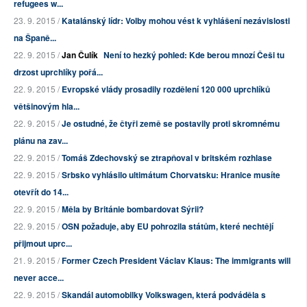
refugees w...
23. 9. 2015 /
Katalánský lídr: Volby mohou vést k vyhlášení nezávislosti
na Španě...
22. 9. 2015 /
Jan Čulík
Není to hezký pohled: Kde berou mnozí Češi tu
drzost uprchlíky pořá...
22. 9. 2015 /
Evropské vlády prosadily rozdělení 120 000 uprchlíků
většinovým hla...
22. 9. 2015 /
Je ostudné, že čtyři země se postavily proti skromnému
plánu na zav...
22. 9. 2015 /
Tomáš Zdechovský se ztrapňoval v britském rozhlase
22. 9. 2015 /
Srbsko vyhlásilo ultimátum Chorvatsku: Hranice musíte
otevřít do 14...
22. 9. 2015 /
Měla by Británie bombardovat Sýrii?
22. 9. 2015 /
OSN požaduje, aby EU pohrozila státům, které nechtějí
přijmout uprc...
21. 9. 2015 /
Former Czech President Václav Klaus: The immigrants will
never acce...
22. 9. 2015 /
Skandál automobilky Volkswagen, která podváděla s