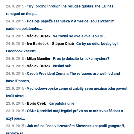
24. 9. 2015 /
"By forcing through the refugee quotas, the EU has
reneged on the p...
24. 9. 2015 /
Postoje papeže Františka v Americe jsou stvrzením
našeho společného...
24. 9. 2015 /
Václav Dušek
V4 rovná se dvě a dvě jsou tři...
24. 9. 2015 /
Ivo Barteček
,
Štěpán Cháb
Co by se dělo, kdyby byl
Facebook všech?
24. 9. 2015 /
Milan Mundier
Proč je důležité kritické myšlení?
24. 9. 2015 /
Václav Dušek
Ideální stát
24. 9. 2015 /
Czech President Zeman: The refugees are well-fed and
have iPhones,...
23. 9. 2015 /
Východoevropské země si zničily svou mezinárodní pověst
kvůli absol...
23. 9. 2015 /
Boris Cvek
Karpatská unie
23. 9. 2015 /
OSN: Uprchlíci mají legální právo na to mít svou žádost o
azyl poso...
23. 9. 2015 /
Jak mě na "necivilizovaném Slovensku napadli gangsteři,
protože si ...