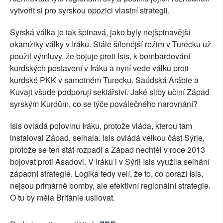
vytvořit si pro syrskou opozici vlastní strategii.
Syrská válka je tak špinavá, jako byly nejšpinavější
okamžiky války v Iráku. Stále šílenější režim v Turecku už
použil výmluvy, že bojuje proti Isis, k bombardování
kurdských postavení v Iráku a nyní vede válku proti
kurdské PKK v samotném Turecku. Saúdská Arábie a
Kuvajt všude podporují sektářství. Jaké sliby učiní Západ
syrským Kurdům, co se týče poválečného narovnání?
Isis ovládá polovinu Iráku, protože vláda, kterou tam
instaloval Západ, selhala. Isis ovládá velkou část Sýrie,
protože se ten stát rozpadl a Západ nechtěl v roce 2013
bojovat proti Asadovi. V Iráku i v Sýrii Isis využila selhání
západní strategie. Logika tedy velí, že to, co porazí Isis,
nejsou primárně bomby, ale efektivní regionální strategie.
O tu by měla Británie usilovat.