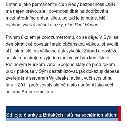
Británie jako permanentní člen Rady bezpečnosti OSN
SOCIÁLNÍ SÍTĚ
má nejen právo, ale i povinnost dbát na dodržování
mezinárodního práva, silou, pokud je to nutné. Měli
RUBRIKY
bychom však vznášet otázky,
píše Paul Mason.
PLNÁ VERZE STRÁNEK
Prvním úkolem je porozumět tomu, co se děje. V Sýrii se
demokratické povstání stalo občanskou válkou, přisvojili
si ji islamisté, na válku se pak vykašlal Západ a posléze
se stala nástrojem vyjednávání ve větším konfliktu s
Putinovým Ruskem. Ano, Spojené státy se před rokem
2007 pokoušely Sýrii destabilizovat, jak dokazují depeše
zveřejněné serverem Wikileaks, avšak vůči syrskému
jaru r. 2011 projevovaly stejně málo nadšení jako vůči
celému Arabskému jaru.