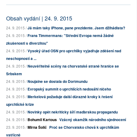
Obsah vydání | 24. 9. 2015
24. 9. 2015 /
Já mám taky iPhone, pane prezidente. Jsem džihádista?
24. 9. 2015 /
Frans Timmermans: "Střední Evropa nemá žádné
zkušenosti s diverzitou"
24. 9. 2015 /
Vysoký úřad OSN pro uprchlíky vyjadřuje zděšení nad
neschopností a ...
24. 9. 2015 /
Neuvěřitelné scény na chorvatské straně hranice se
Srbskem
24. 9. 2015 /
Noujaine se dostala do Dortmundu
24. 9. 2015 /
Evropský summit o uprchlících nedosáhl ničeho
24. 9. 2015 /
Merkelová požaduje další důrazné kroky k řešení
uprchlícké krize
24. 9. 2015 /
Novinky opět nekriticky šíří maďarskou propagandu
24. 9. 2015 /
Bohumil Kartous
Vzácný okamžik národního sjednocení
23. 9. 2015 /
Mirna Šolić
Proč se Chorvatsko chová k uprchlíkům
vstřícně