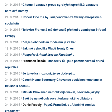
24. 9. 2015 /
Chcete-li zastavit proud syrských uprchlíků, zastavte
barelové bomby
24. 9. 2015 /
Robert Fico má být suspendován ze Strany evropských
socialistů
24. 9. 2015 /
Televize France 2 má dokonalý přehled o zeměpisu Střední
Evropy
24. 9. 2015 /
"Jejich obchodním modelem je válka"
18. 9. 2015 /
Jak mě vyhodili z Mladé fronty Dnes
27. 9. 2015 /
Podpořte Britské listy na Facebooku
24. 9. 2015 /
František Řezáč
Dnešek v ČR jako pomnichovská druhá
republika
24. 9. 2015 /
Je tu velká možnost, že se dočerpá...
24. 9. 2015 /
Czech Home Secretary Chovanec could not negotiate in
Brussels becau...
24. 9. 2015 /
Ministr Chovanec nemohl vyjednávat, neovládá jazyky
24. 9. 2015 /
Svět by neměl oslavovat turkmenského diktátora
24. 9. 2015 /
Daniel Veselý
Papež František v „Alenčině zemi za
zrcadlem“