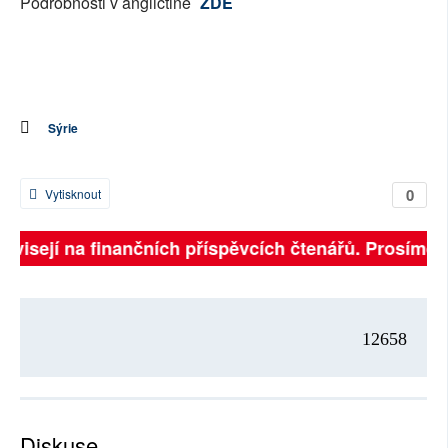
Podrobnosti v angličtině
ZDE
Sýrie
0
Vytisknout
závisejí na finančních příspěvcích čtenářů. Prosíme, p
12658
Diskuse