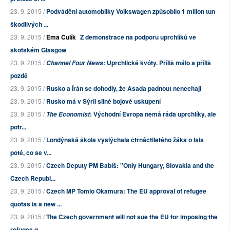
23. 9. 2015 /
Podvádění automobilky Volkswagen způsobilo 1 milion tun
škodlivých ...
23. 9. 2015 /
Ema Čulík
Z demonstrace na podporu uprchlíků ve
skotském Glasgow
23. 9. 2015 /
: Uprchlické kvóty. Příliš málo a příliš
Channel Four News
pozdě
23. 9. 2015 /
Rusko a Írán se dohodly, že Asada padnout nenechají
23. 9. 2015 /
Rusko má v Sýrii silné bojové uskupení
23. 9. 2015 /
: Východní Evropa nemá ráda uprchlíky, ale
The Economist
potř...
23. 9. 2015 /
Londýnská škola vyslýchala čtrnáctiletého žáka o Isis
poté, co se v...
23. 9. 2015 /
Czech Deputy PM Babiš: "Only Hungary, Slovakia and the
Czech Republ...
23. 9. 2015 /
Czech MP Tomio Okamura: The EU approval of refugee
quotas is a new ...
23. 9. 2015 /
The Czech government will not sue the EU for imposing the
refugee q...