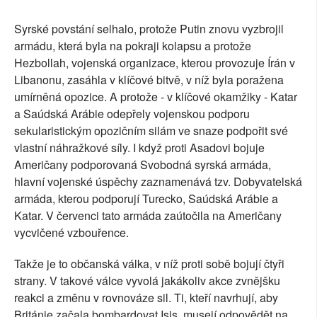
Syrské povstání selhalo, protože Putin znovu vyzbrojil
armádu, která byla na pokraji kolapsu a protože
Hezbollah, vojenská organizace, kterou provozuje Írán v
Libanonu, zasáhla v klíčové bitvě, v níž byla poražena
umírněná opozice. A protože - v klíčové okamžiky - Katar
a Saúdská Arábie odepřely vojenskou podporu
sekularistickým opozičním silám ve snaze podpořit své
vlastní náhražkové síly. I když proti Asadovi bojuje
Američany podporovaná Svobodná syrská armáda,
hlavní vojenské úspěchy zaznamenává tzv. Dobyvatelská
armáda, kterou podporují Turecko, Saúdská Arábie a
Katar. V červenci tato armáda zaútočila na Američany
vycvičené vzbouřence.
Takže je to občanská válka, v níž proti sobě bojují čtyři
strany. V takové válce vyvolá jakákoliv akce zvnějšku
reakci a změnu v rovnováze sil. Ti, kteří navrhují, aby
Británie začala bombardovat Isis, musejí odpovědět na