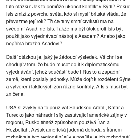
tuto otázku: Jak to pomůže ukončit konflikt v Sýrii? Pokud
Isis zmizí z povrchu světa, kdo si myslí britská vláda, že
převezme její roli? Tři čtvrtiny smrtí civilistů má na
svědomí Asad, ne Isis. Takže má být útok proti Isis být
použit jako vyjednávací nástroj s Asadem? Anebo jako
nepřímá hrozba Asadovi?
Další otázkou je, jaký je žádoucí výsledek. Všichni se
shodují v tom, že bude muset dojít k diplomatickému
vyjednávání, jehož součástí bude i Rusko a západní
země, které poslaly jednotky. Může dojít k rozdělení Sýrie
a vytvoření faktických zón různé kontroly. A Isis musí být
zničena.
USA si zvykly na to používat Saúdskou Arábii, Katar a
Turecko jako náhradní síly zastávající americké zájmy v
regionu, Rusko tímtéž způsobem používá Írán a
Hezbollah. Avšak americká jaderná dohoda s Íránem
rozhněvala tyto regionální síly a posílila jejich rozhodnutí