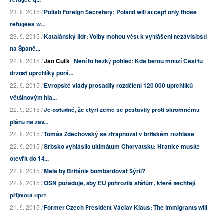
23. 9. 2015 /
Polish Foreign Secretary: Poland will accept only those
refugees w...
23. 9. 2015 /
Katalánský lídr: Volby mohou vést k vyhlášení nezávislosti
na Španě...
22. 9. 2015 /
Jan Čulík
Není to hezký pohled: Kde berou mnozí Češi tu
drzost uprchlíky pořá...
22. 9. 2015 /
Evropské vlády prosadily rozdělení 120 000 uprchlíků
většinovým hla...
22. 9. 2015 /
Je ostudné, že čtyři země se postavily proti skromnému
plánu na zav...
22. 9. 2015 /
Tomáš Zdechovský se ztrapňoval v britském rozhlase
22. 9. 2015 /
Srbsko vyhlásilo ultimátum Chorvatsku: Hranice musíte
otevřít do 14...
22. 9. 2015 /
Měla by Británie bombardovat Sýrii?
22. 9. 2015 /
OSN požaduje, aby EU pohrozila státům, které nechtějí
přijmout uprc...
21. 9. 2015 /
Former Czech President Václav Klaus: The immigrants will