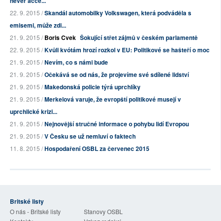
never acce...
22. 9. 2015 /
Skandál automobilky Volkswagen, která podváděla s
emisemi, může zdi...
21. 9. 2015 /
Boris Cvek
Šokující střet zájmů v českém parlamentě
22. 9. 2015 /
Kvůli kvótám hrozí rozkol v EU: Politikové se hašteří o moc
21. 9. 2015 /
Nevím, co s námi bude
21. 9. 2015 /
Očekává se od nás, že projevíme své sdílené lidství
21. 9. 2015 /
Makedonská policie týrá uprchlíky
21. 9. 2015 /
Merkelová varuje, že evropští politikové musejí v
uprchlické krizi...
21. 9. 2015 /
Nejnovější stručné informace o pohybu lidí Evropou
21. 9. 2015 /
V Česku se už nemluví o faktech
11. 8. 2015 /
Hospodaření OSBL za červenec 2015
Britské listy
O nás - Britské listy
Stanovy OSBL