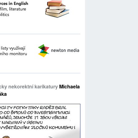
icky nekorektní karikatury
Michaela
áka