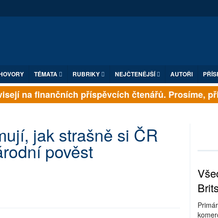
HOVORY
TÉMATA
RUBRIKY
NEJČTENĚJŠÍ
AUTOŘI
PŘÍS
sejí na finančních příspěvcích čtenářů. Prosíme, přisp
ují, jak strašně si ČR
rodní pověst
Všec
Brit
Primár
komerc