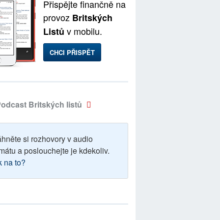
Přispějte finančně na
provoz
Britských
v mobilu.
Listů
CHCI PŘISPĚT
odcast Britských listů
áhněte si rozhovory v audio
mátu a poslouchejte je kdekoliv.
k na to?