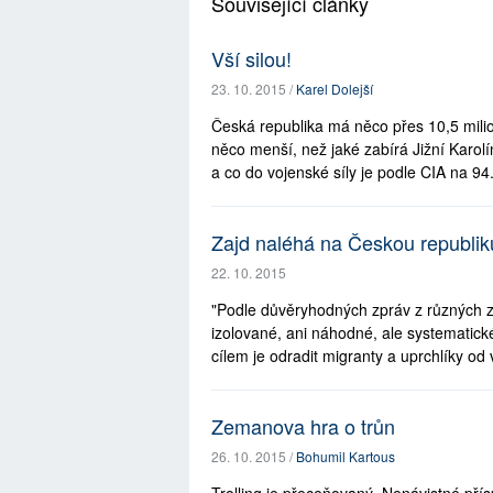
Související články
Vší silou!
23. 10. 2015 /
Karel Dolejší
Česká republika má něco přes 10,5 milio
něco menší, než jaké zabírá Jižní Karol
a co do vojenské síly je podle CIA na 94.
Zajd naléhá na Českou republiku
22. 10. 2015
"Podle důvěryhodných zpráv z různých z
izolované, ani náhodné, ale systematické:
cílem je odradit migranty a uprchlíky od 
Zemanova hra o trůn
26. 10. 2015 /
Bohumil Kartous