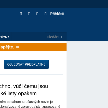
Přihlásit
PĚVKY
ějte. ➥
OBJEDNAT PŘEDPLATNÉ
hno, vůči čemu jsou
ské listy opakem
ním obsahem současných novin je
ionalizované zpravodajství zpracované