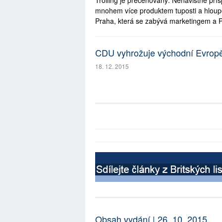
Trolling je přeceňovaný. Nenávistné přís
mnohem více produktem tuposti a hloupo
Praha, která se zabývá marketingem a 
CDU vyhrožuje východní Evropě 
18. 12. 2015
Obsah vydání | 26. 10. 2015