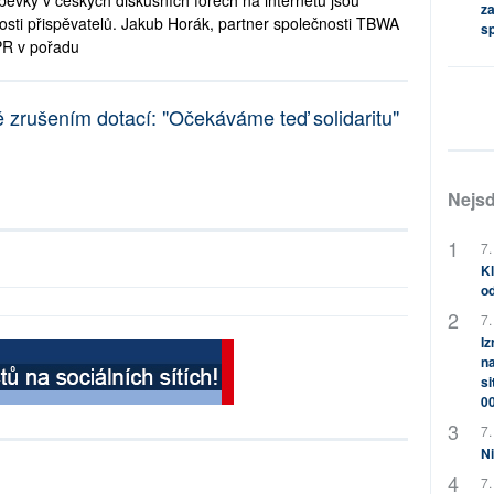
pěvky v českých diskusních fórech na internetu jsou
za
sti přispěvatelů. Jakub Horák, partner společnosti TBWA
s
PR v pořadu
zrušením dotací: "Očekáváme teď solidaritu"
Nejsd
7.
Kl
od
7.
Iz
na
si
0
7.
Ni
7.