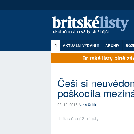
AKTUÁLNÍ VYDÁNÍ
ARCHIV
ROZ
Britské listy plně závi
Češi si neuvědom
poškodila meziná
23. 10. 2015 /
Jan Čulík
čas čtení 3 minuty