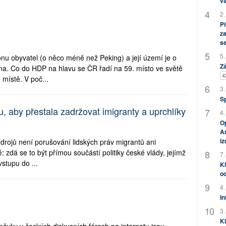
vá
2.
P
za
s
5.
nu obyvatel (o něco méně než Peking) a její území je o
Zá
ína. Co do HDP na hlavu se ČR řadí na 59. místo ve světě
4
 místě. V poč...
3.
S
, aby přestala zadržovat imigranty a uprchlíky
4.
Op
Am
i
drojů není porušování lidských práv migrantů ani
 zdá se to být přímou součástí politiky české vlády, jejímž
7.
vstupu do ...
Kl
od
4.
In
3.
Kl