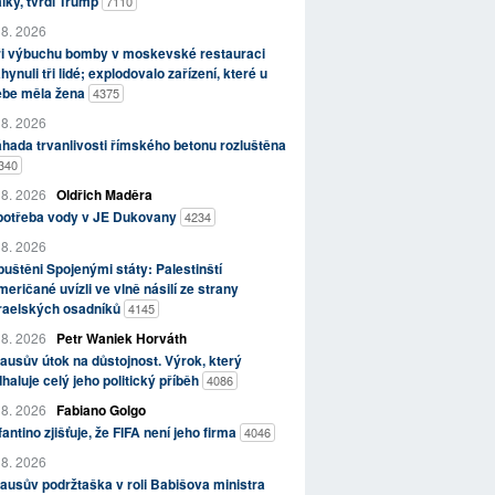
lky, tvrdí Trump
7110
 8. 2026
ři výbuchu bomby v moskevské restauraci
hynuli tři lidé; explodovalo zařízení, které u
ebe měla žena
4375
 8. 2026
hada trvanlivosti římského betonu rozluštěna
340
 8. 2026
Oldřich Maděra
potřeba vody v JE Dukovany
4234
 8. 2026
uštěni Spojenými státy: Palestinští
eričané uvízli ve vlně násilí ze strany
zraelských osadníků
4145
 8. 2026
Petr Waniek Horváth
ausův útok na důstojnost. Výrok, který
haluje celý jeho politický příběh
4086
 8. 2026
Fabiano Golgo
fantino zjišťuje, že FIFA není jeho firma
4046
 8. 2026
ausův podržtaška v roli Babišova ministra