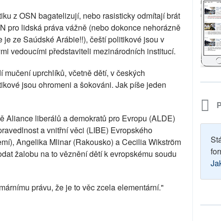
tiku z OSN bagatelizují, nebo rasisticky odmítají brát
N pro lidská práva vážně (nebo dokonce nehorázně
e je ze Saúdské Arábie!!), čeští politikové jsou v
i vedoucími představiteli mezinárodních institucí.
 mučení uprchlíků, včetně dětí, v českých
itikové jsou ohromeni a šokováni. Jak píše jeden
P
ě Aliance liberálů a demokratů pro Evropu (ALDE)
ravedlnost a vnitřní věci (LIBE) Evropského
St
emí), Angelika Mlinar (Rakousko) a Cecilia Wikström
for
odat žalobu na to věznění dětí k evropskému soudu
Ja
imárnímu právu, že je to věc zcela elementární."