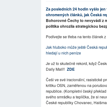
Za posledních 24 hodin vyšlo jen 
ohromených článků, jak Česká rep
Bohorovné Čechy to nevyvádí z 
politika ohrozila strategickou be
Podívejte se třeba na tento článek z
Jak hluboko může ještě Česká repub
hledají u nich peníze
Je už to skutečně rekord, když Českou
Daily Mail!!
ZDE
Češi ve své iracionální, rasistické p
kritiku OSN, zaměřenou na porušová
republice. (Kompletní český překla
svého smrádku a teplíčka, že si ne
České republiky Chovanec, Haišma