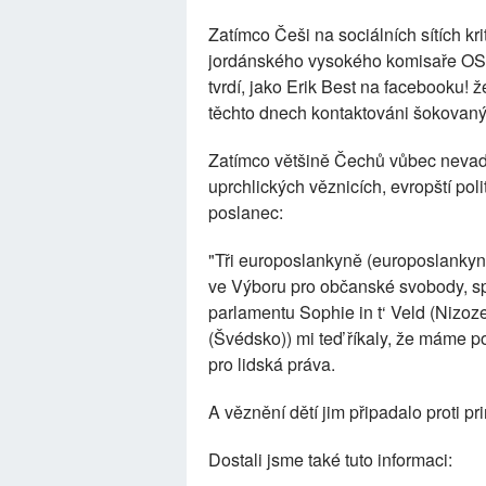
Zatímco Češi na sociálních sítích kri
jordánského vysokého komisaře OS
tvrdí, jako Erik Best na facebooku! ž
těchto dnech kontaktováni šokovaným
Zatímco většině Čechů vůbec nevadí
uprchlických věznicích, evropští pol
poslanec:
"Tři europoslankyně (europoslankyn
ve Výboru pro občanské svobody, sp
parlamentu Sophie in t‘ Veld (Nizoz
(Švédsko)) mi teď říkaly, že máme p
pro lidská práva.
A věznění dětí jim připadalo proti pr
Dostali jsme také tuto informaci: