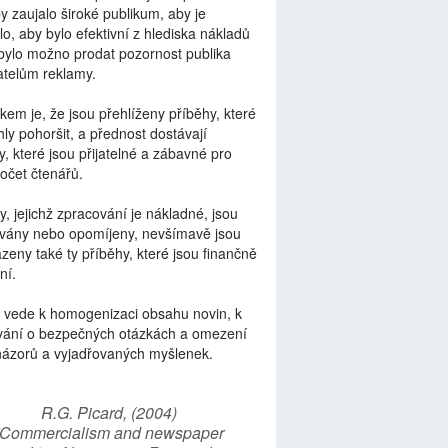
by zaujalo široké publikum, aby je
lo, aby bylo efektivní z hlediska nákladů
bylo možno prodat pozornost publika
telům reklamy.
kem je, že jsou přehlíženy příběhy, které
ly pohoršit, a přednost dostávají
y, které jsou přijatelné a zábavné pro
počet čtenářů.
y, jejichž zpracování je nákladné, jsou
vány nebo opomíjeny, nevšímavě jsou
zeny také ty příběhy, které jsou finančně
ní.
 vede k homogenizaci obsahu novin, k
vání o bezpečných otázkách a omezení
názorů a vyjadřovaných myšlenek.
R.G. Picard, (2004)
“Commercialism and newspaper