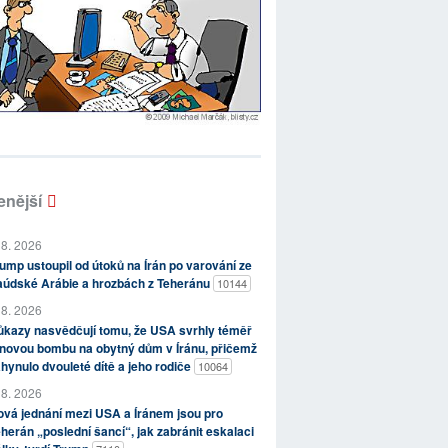
enější
 8. 2026
ump ustoupil od útoků na Írán po varování ze
aúdské Arábie a hrozbách z Teheránu
10144
 8. 2026
kazy nasvědčují tomu, že USA svrhly téměř
novou bombu na obytný dům v Íránu, přičemž
hynulo dvouleté dítě a jeho rodiče
10064
 8. 2026
vá jednání mezi USA a Íránem jsou pro
herán „poslední šancí“, jak zabránit eskalaci