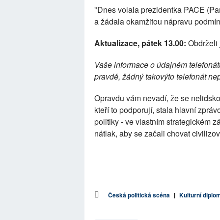
"Dnes volala prezidentka PACE (P
a žádala okamžitou nápravu podmín
Aktualizace, pátek 13.00:
Obdrželi 
Vaše informace o údajném telefoná
pravdě, žádný takovýto telefonát n
Opravdu vám nevadí, že se nelidskos
kteří to podporují, stala hlavní zp
politiky - ve vlastním strategickém z
nátlak, aby se začali chovat civiliz
Česká politická scéna
|
Kulturní diplo