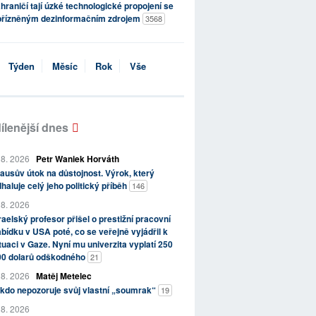
hraničí tají úzké technologické propojení se
přízněným dezinformačním zdrojem
3568
Týden
Měsíc
Rok
Vše
ílenější dnes
 8. 2026
Petr Waniek Horváth
ausův útok na důstojnost. Výrok, který
haluje celý jeho politický příběh
146
 8. 2026
raelský profesor přišel o prestižní pracovní
bídku v USA poté, co se veřejně vyjádřil k
tuaci v Gaze. Nyní mu univerzita vyplatí 250
00 dolarů odškodného
21
 8. 2026
Matěj Metelec
kdo nepozoruje svůj vlastní „soumrak“
19
 8. 2026