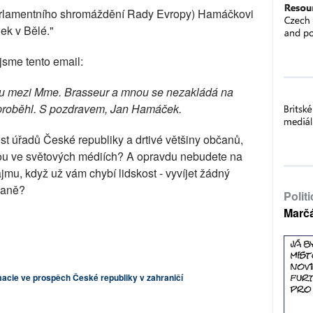
arlamentního shromáždění Rady Evropy) Hamáčkovi
ek v Bělé."
jsme tento email:
tu mezi Mme. Brasseur a mnou se nezakládá na
eproběhl. S pozdravem, Jan Hamáček.
t úřadů České republiky a drtivé většiny občanů,
rávou ve světových médiích? A opravdu nebudete na
ájmu, když už vám chybí lidskost - vyvíjet žádný
ovaně?
Polit
Marč
macie ve prospěch České republiky v zahraničí