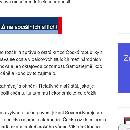
tává metaforou idiocie a trapnosti.
rozšířila zprávu o ostré kritice České republiky z
ráva se ocitla v palcových titulcích mezinárodních
věnovala jen okrajovou pozornost. Samozřejmě, kdo
scéně a koho by to zajímalo.
ahrávají s ohněm. Relativně malý stát, jako je
politickému, kulturnímu i ekonomickému přežití
 a vytváří o sobě pověst jakési Severní Koreje ve
ého hlediska naprosto alarmující. Česko už dnes nemá
aďarského autoritářského vůdce Viktora Orbána.