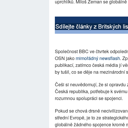
uprchlíků. Miloš Zeman se globálně s
Společnost BBC ve čtvrtek odpoledne 
OSN jako
mimořádný newsflash
. Zp
publikací, zatímco česká média jí 
by tušil, co se děje na mezinárodní 
Češi si neuvědomují, že si opravdu z
Česká republika, potřebuje k svému 
rozumnou spolupráci se spojenci.
Pokud se chová drsně necivilizovaně
střední Evropě, je to ze strategick
globálně žádného spojence kromě m