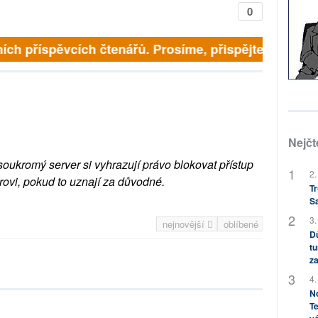
0
ch příspěvcích čtenářů. Prosíme, přispějte. ➥
Nejčt
soukromý server si vyhrazují právo blokovat přístup
2.
rovi, pokud to uznají za důvodné.
Tr
S
3.
nejnovější
oblíbené
Dů
tu
za
4.
No
Te