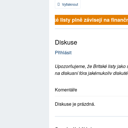
Vytisknout
Britské listy plně závisejí na finanční
Diskuse
Přihlásit
Upozorňujeme, že Britské listy jako 
na diskusní fóra jakémukoliv diskuté
Komentáře
Diskuse je prázdná.