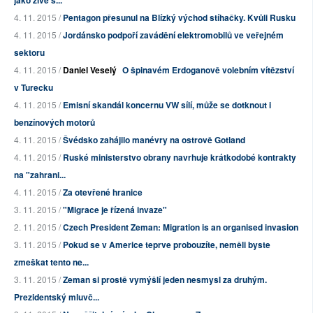
jako živé š...
4. 11. 2015 /
Pentagon přesunul na Blízký východ stíhačky. Kvůli Rusku
4. 11. 2015 /
Jordánsko podpoří zavádění elektromobilů ve veřejném
sektoru
4. 11. 2015 /
Daniel Veselý
O špinavém Erdoganově volebním vítězství
v Turecku
4. 11. 2015 /
Emisní skandál koncernu VW sílí, může se dotknout i
benzínových motorů
4. 11. 2015 /
Švédsko zahájilo manévry na ostrově Gotland
4. 11. 2015 /
Ruské ministerstvo obrany navrhuje krátkodobé kontrakty
na "zahrani...
4. 11. 2015 /
Za otevřené hranice
3. 11. 2015 /
"Migrace je řízená invaze"
2. 11. 2015 /
Czech President Zeman: Migration is an organised invasion
3. 11. 2015 /
Pokud se v Americe teprve probouzíte, neměli byste
zmeškat tento ne...
3. 11. 2015 /
Zeman si prostě vymýšlí jeden nesmysl za druhým.
Prezidentský mluvč...