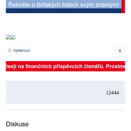
SOCIÁLNÍ SÍTĚ
RUBRIKY
PLNÁ VERZE STRÁNEK
0
Vytisknout
závisejí na finančních příspěvcích čtenářů. Prosíme, p
12444
Diskuse