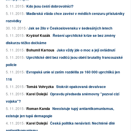
5. 11. 2015 /
Kdo jsou čeští dobrovolníci?
5. 11. 2015 /
Maďarská vláda chce zavést v médiích cenzuru příslušníky
rozvědky
30. 10. 2015 /
Jak se žilo v Československu v šedesátých letech
5. 11. 2015 /
Kryštof Kozák
Řešení uprchlické krize se bez změny
diskurzu těžko dočkáme
5. 11. 2015 /
Bohumil Kartous
Jako vždy jde o moc a její ovládnutí
5. 11. 2015 /
Uprchlické děti bez rodičů jsou obětí brutality francouzské
policie
5. 11. 2015 /
Evropská unie si zatím rozdělila ze 160 000 uprchlíků jen
116
5. 11. 2015 /
Tomáš Vohryzka
Stokrát opakovaná devalvace
5. 11. 2015 /
Karel Dolejší
Opravdu předseda sněmovny "pozval cizí
vojska"?
5. 11. 2015 /
Roman Kanda
Neexistuje tupý antiantikomunismus,
existuje jen tupá demagogie
4. 11. 2015 /
Karel Dolejší
Česká politika nenávisti: Nechtěné dítě
antiantikomunismu