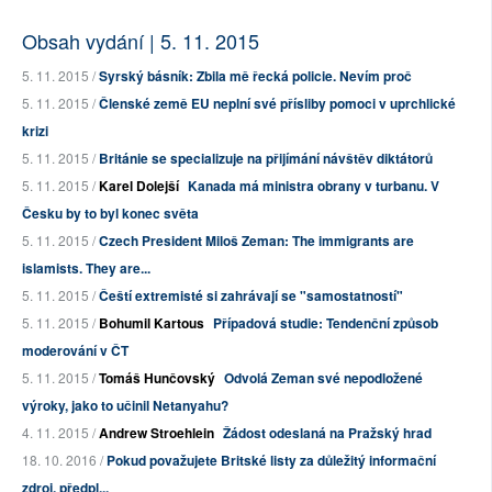
Obsah vydání | 5. 11. 2015
5. 11. 2015 /
Syrský básník: Zbila mě řecká policie. Nevím proč
5. 11. 2015 /
Členské země EU neplní své přísliby pomoci v uprchlické
krizi
5. 11. 2015 /
Británie se specializuje na přijímání návštěv diktátorů
5. 11. 2015 /
Karel Dolejší
Kanada má ministra obrany v turbanu. V
Česku by to byl konec světa
5. 11. 2015 /
Czech President Miloš Zeman: The immigrants are
islamists. They are...
5. 11. 2015 /
Čeští extremisté si zahrávají se "samostatností"
5. 11. 2015 /
Bohumil Kartous
Případová studie: Tendenční způsob
moderování v ČT
5. 11. 2015 /
Tomáš Hunčovský
Odvolá Zeman své nepodložené
výroky, jako to učinil Netanyahu?
4. 11. 2015 /
Andrew Stroehlein
Žádost odeslaná na Pražský hrad
18. 10. 2016 /
Pokud považujete Britské listy za důležitý informační
zdroj, předpl...