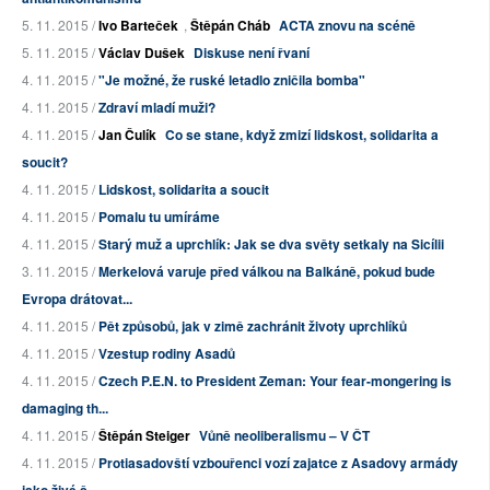
5. 11. 2015 /
Ivo Barteček
,
Štěpán Cháb
ACTA znovu na scéně
5. 11. 2015 /
Václav Dušek
Diskuse není řvaní
4. 11. 2015 /
"Je možné, že ruské letadlo zničila bomba"
4. 11. 2015 /
Zdraví mladí muži?
4. 11. 2015 /
Jan Čulík
Co se stane, když zmizí lidskost, solidarita a
soucit?
4. 11. 2015 /
Lidskost, solidarita a soucit
4. 11. 2015 /
Pomalu tu umíráme
4. 11. 2015 /
Starý muž a uprchlík: Jak se dva světy setkaly na Sicílii
3. 11. 2015 /
Merkelová varuje před válkou na Balkáně, pokud bude
Evropa drátovat...
4. 11. 2015 /
Pět způsobů, jak v zimě zachránit životy uprchlíků
4. 11. 2015 /
Vzestup rodiny Asadů
4. 11. 2015 /
Czech P.E.N. to President Zeman: Your fear-mongering is
damaging th...
4. 11. 2015 /
Štěpán Steiger
Vůně neoliberalismu – V ČT
4. 11. 2015 /
Protiasadovští vzbouřenci vozí zajatce z Asadovy armády