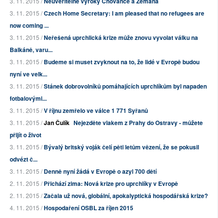
3. 11. 2015 /
Neuvěřitelné výroky Chovance a Zemana
3. 11. 2015 /
Czech Home Secretary: I am pleased that no refugees are
now coming ...
3. 11. 2015 /
Neřešená uprchlická krize může znovu vyvolat válku na
Balkáně, varu...
3. 11. 2015 /
Budeme si muset zvyknout na to, že lidé v Evropě budou
nyní ve velk...
3. 11. 2015 /
Stánek dobrovolníků pomáhajících uprchlíkům byl napaden
fotbalovými...
3. 11. 2015 /
V říjnu zemřelo ve válce 1 771 Syřanů
3. 11. 2015 /
Jan Čulík
Nejezděte vlakem z Prahy do Ostravy - můžete
přijít o život
3. 11. 2015 /
Bývalý britský voják čelí pěti letům vězení, že se pokusil
odvézt č...
3. 11. 2015 /
Denně nyní žádá v Evropě o azyl 700 dětí
2. 11. 2015 /
Přichází zima: Nová krize pro uprchlíky v Evropě
2. 11. 2015 /
Začala už nová, globální, apokalyptická hospodářská krize?
4. 11. 2015 /
Hospodaření OSBL za říjen 2015