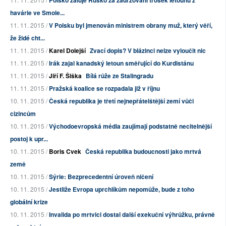
Polsko žaluje Rusko za zadržování trosek letounu z
havárie ve Smole...
11. 11. 2015 /
V Polsku byl jmenován ministrem obrany muž, který věří,
že židé cht...
11. 11. 2015 /
Karel Dolejší
Zvací dopis? V blázinci nelze vyloučit nic
11. 11. 2015 /
Irák zajal kanadský letoun směřující do Kurdistánu
11. 11. 2015 /
Jiří F. Šiška
Bílá růže ze Stalingradu
11. 11. 2015 /
Pražská koalice se rozpadala již v říjnu
10. 11. 2015 /
Česká republika je třetí nejnepřátelštější zemí vůči
cizincům
10. 11. 2015 /
Východoevropská média zaujímají podstatně necitelnější
postoj k upr...
10. 11. 2015 /
Boris Cvek
Česká republika budoucnosti jako mrtvá
země
10. 11. 2015 /
Sýrie: Bezprecedentní úroveň ničení
10. 11. 2015 /
Jestliže Evropa uprchlíkům nepomůže, bude z toho
globální krize
10. 11. 2015 /
Invalida po mrtvici dostal další exekuční výhrůžku, právně