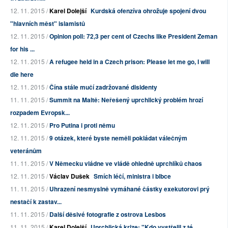
12. 11. 2015 /
Karel Dolejší
Kurdská ofenzíva ohrožuje spojení dvou
"hlavních měst" islamistů
12. 11. 2015 /
Opinion poll: 72,3 per cent of Czechs like President Zeman
for his ...
12. 11. 2015 /
A refugee held in a Czech prison: Please let me go, I will
die here
12. 11. 2015 /
Čína stále mučí zadržované disidenty
11. 11. 2015 /
Summit na Maltě: Neřešený uprchlický problém hrozí
rozpadem Evropsk...
12. 11. 2015 /
Pro Putina i proti němu
12. 11. 2015 /
9 otázek, které byste neměli pokládat válečným
veteránům
11. 11. 2015 /
V Německu vládne ve vládě ohledně uprchlíků chaos
12. 11. 2015 /
Václav Dušek
Smích léčí, ministra i blbce
11. 11. 2015 /
Uhrazení nesmyslně vymáhané částky exekutorovi prý
nestačí k zastav...
11. 11. 2015 /
Další děsivé fotografie z ostrova Lesbos
11. 11. 2015 /
Karel Dolejší
Uprchlická krize: "Kdo vystřelil z té