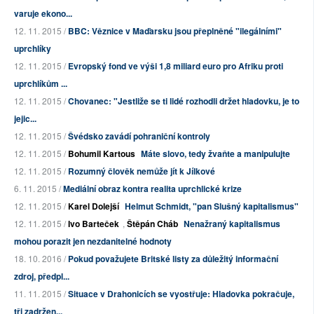
varuje ekono...
12. 11. 2015 /
BBC: Věznice v Maďarsku jsou přeplněné "ilegálními"
uprchlíky
12. 11. 2015 /
Evropský fond ve výši 1,8 miliard euro pro Afriku proti
uprchlíkům ...
12. 11. 2015 /
Chovanec: "Jestliže se ti lidé rozhodli držet hladovku, je to
jejic...
12. 11. 2015 /
Švédsko zavádí pohraniční kontroly
12. 11. 2015 /
Bohumil Kartous
Máte slovo, tedy žvaňte a manipulujte
12. 11. 2015 /
Rozumný člověk nemůže jít k Jílkové
6. 11. 2015 /
Mediální obraz kontra realita uprchlické krize
12. 11. 2015 /
Karel Dolejší
Helmut Schmidt, "pan Slušný kapitalismus"
12. 11. 2015 /
Ivo Barteček
,
Štěpán Cháb
Nenažraný kapitalismus
mohou porazit jen nezdanitelné hodnoty
18. 10. 2016 /
Pokud považujete Britské listy za důležitý informační
zdroj, předpl...
11. 11. 2015 /
Situace v Drahonicích se vyostřuje: Hladovka pokračuje,
tři zadržen...