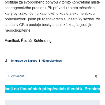
profituje za svobodného pohybu v tomto konkrétním místě
schengenského prostoru. Při průvodu kolem městečka,
který byl zakončen u katolického kostela ekumenickou
bohoslužbou, jsem při rozhovorech s účastníky seznal, že
situaci v ČR a postoje českých poltiků znají a jsou jim
nepochopitelné.
František Řezáč, Schirnding
Imigrace do Evropy
|
Německo dnes
0
Vytisknout
ávisejí na finančních příspěvcích čtenářů. Prosíme, p