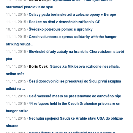
startovací pistole? Kdo spal ...
11. 11. 2015 /
Oslavy pádu berlínské zdi a železné opony v Evropě
11. 11. 2015 /
Reakce na dění v detenčních zařízení v ČR
10. 11. 2015 /
Švédsko potřebuje pomoc s uprchlíky
11. 11. 2015 /
Czech volunteers express solidarity with the hunger
striking refuge...
11. 11. 2015 /
Slovinské úřady začaly na hranici s Chorvatskem stavět
plot
11. 11. 2015 /
Boris Cvek
Starostka Miklošová rozhodně neselhala,
selhat stát
11. 11. 2015 /
Čeští dobrovolníci se přesouvají do Šidu, první skupina
odlétá na ...
11. 11. 2015 /
Celé welšské město se přestěhovalo do daňového ráje
11. 11. 2015 /
44 refugees held in the Czech Drahonice prison are on
hunger strike
11. 11. 2015 /
Nechutní spojenci Saúdské Arábie staví USA do obtížné
situace
11. 11. 2015 /