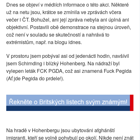
Dnes se objeví v médiích informace o této akci. Některé
SOCIÁLNÍ SÍTĚ
už na netu jsou, krátce se zmínila ve zprávách včera
večer i ČT. Bohužel, ani její zpráva nebyla ani úplná ani
RUBRIKY
objektivní. Postavili obě demonstrace na stejnou úroveň,
což není v souladu se skutečností a nahrává to
PLNÁ VERZE STRÁNEK
extrémistům, např. na blogu idnes.
V prostoru jsem pobýval asi od jedenácti hodin, navšívil
jsem Schirnding i blízký Hohenberg. Na nádraží byl
vylepen leták FCK PGDA, což asi znamená Fuck Pegida
(Ať jde Pegida do prdele!).
Na hradě v Hohenbergu jsou ubytováni afghánští
imigranti, kteří se volně pohybují po okolí. Nikde není znát