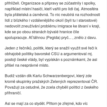
přihlíželi. Organizace a přípravy se zúčastnily i spolky,
například místní hasiči, kteří vařili pro lidi čaj. Atmosféra
byla přátelská a úsměvná. To nic neubírá na rozhodnosti
lidí z blízkého i vzdálenějšího okolí (byli tu i starostové)
nedovolit zneužívání problému imigrace ke štvaní v kraji,
kde se po obou stranách bývalé hranice čile
spolupracuje. Ať táhnou (Pegida) pryč... , znělo z davu.
Jeden z řečníků, politik, který se snažil využít své řeči k
obhajobě politiky bavorské CSU a argumentoval mj.
postoji české vlády, byl vypískán s poznámkami, že asi
přišel na nesprávné místo.
Budiž vzdán dík Karlu Schwarzenbergovi, který zde
kromě skupinky pražských Zelených reprezentoval ČR.
Považuji za ostudné, že zcela chyběli politici z českého
příhraničí.
Asi se mají za co stydět. Přitom je zřejmé, kdo víc