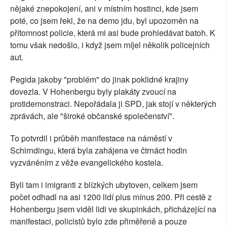
nějaké znepokojení, ani v místním hostinci, kde jsem
poté, co jsem řekl, že na demo jdu, byl upozorněn na
přítomnost policie, která mi asi bude prohledávat batoh. K
tomu však nedošlo, i když jsem míjel několik policejních
aut.
Pegida jakoby "problém" do jinak poklidné krajiny
dovezla. V Hohenbergu byly plakáty zvoucí na
protidemonstraci. Nepořádala ji SPD, jak stojí v některých
zprávách, ale "široké občanské společenství".
To potvrdil i průběh manifestace na náměstí v
Schirndingu, která byla zahájena ve čtrnáct hodin
vyzváněním z věže evangelického kostela.
Byli tam i imigranti z blízkých ubytoven, celkem jsem
počet odhadl na asi 1200 lidí plus mínus 200. Při cestě z
Hohenbergu jsem viděl lidi ve skupinkách, přicházející na
manifestaci, policistů bylo zde přiměřeně a pouze