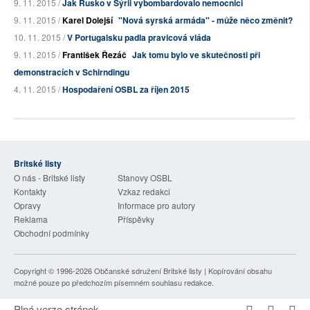
9. 11. 2015 /
Jak Rusko v Sýrii vybombardovalo nemocnici
9. 11. 2015 /
Karel Dolejší
"Nová syrská armáda" - může něco změnit?
10. 11. 2015 /
V Portugalsku padla pravicová vláda
9. 11. 2015 /
František Řezáč
Jak tomu bylo ve skutečnosti při
demonstracích v Schirndingu
4. 11. 2015 /
Hospodaření OSBL za říjen 2015
Britské listy
O nás - Britské listy
Stanovy OSBL
Kontakty
Vzkaz redakci
Opravy
Informace pro autory
Reklama
Příspěvky
Obchodní podmínky
Copyright © 1996-2026
Občanské sdružení Britské listy
| Kopírování obsahu
možné pouze po předchozím písemném souhlasu redakce.
Plná verze stránek