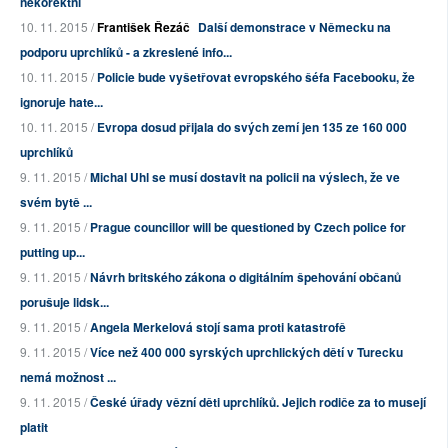
nekorektní
10. 11. 2015 /
František Řezáč
Další demonstrace v Německu na
podporu uprchlíků - a zkreslené info...
10. 11. 2015 /
Policie bude vyšetřovat evropského šéfa Facebooku, že
ignoruje hate...
10. 11. 2015 /
Evropa dosud přijala do svých zemí jen 135 ze 160 000
uprchlíků
9. 11. 2015 /
Michal Uhl se musí dostavit na policii na výslech, že ve
svém bytě ...
9. 11. 2015 /
Prague councillor will be questioned by Czech police for
putting up...
9. 11. 2015 /
Návrh britského zákona o digitálním špehování občanů
porušuje lidsk...
9. 11. 2015 /
Angela Merkelová stojí sama proti katastrofě
9. 11. 2015 /
Více než 400 000 syrských uprchlických dětí v Turecku
nemá možnost ...
9. 11. 2015 /
České úřady vězní děti uprchlíků. Jejich rodiče za to musejí
platit