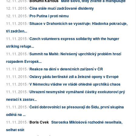
12. 11. 2015 /
Bohumil Kartous
Máte slovo, tedy žvaňte a manipulujte
12. 11. 2015 /
Čína stále mučí zadržované disidenty
12. 11. 2015 /
Pro Putina i proti němu
11. 11. 2015 /
Situace v Drahonicích se vyostřuje: Hladovka pokračuje,
tři zadržen...
11. 11. 2015 /
Czech volunteers express solidarity with the hunger
striking refuge...
11. 11. 2015 /
Summit na Maltě: Neřešený uprchlický problém hrozí
rozpadem Evropsk...
11. 11. 2015 /
Reakce na dění v detenčních zařízení v ČR
11. 11. 2015 /
Oslavy pádu berlínské zdi a železné opony v Evropě
11. 11. 2015 /
V Německu vládne ve vládě ohledně uprchlíků chaos
11. 11. 2015 /
Uhrazení nesmyslně vymáhané částky exekutorovi prý
nestačí k zastav...
11. 11. 2015 /
Čeští dobrovolníci se přesouvají do Šidu, první skupina
odlétá na ...
11. 11. 2015 /
Boris Cvek
Starostka Miklošová rozhodně neselhala,
selhat stát