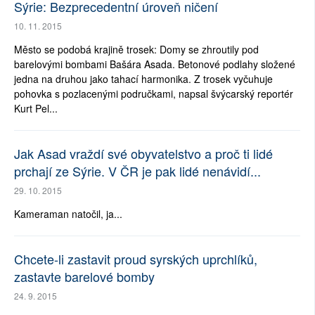
Sýrie: Bezprecedentní úroveň ničení
10. 11. 2015
Město se podobá krajině trosek: Domy se zhroutily pod
barelovými bombami Bašára Asada. Betonové podlahy složené
jedna na druhou jako tahací harmonika. Z trosek vyčuhuje
pohovka s pozlacenými područkami, napsal švýcarský reportér
Kurt Pel...
Jak Asad vraždí své obyvatelstvo a proč ti lidé
prchají ze Sýrie. V ČR je pak lidé nenávidí...
29. 10. 2015
Kameraman natočil, ja...
Chcete-li zastavit proud syrských uprchlíků,
zastavte barelové bomby
24. 9. 2015