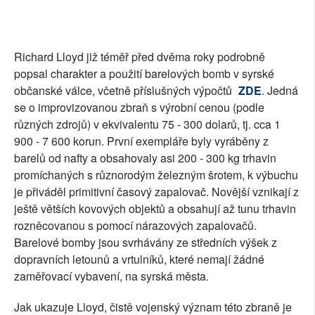
Richard Lloyd již téměř před dvěma roky podrobně
popsal charakter a použití barelových bomb v syrské
občanské válce, včetně příslušných výpočtů
ZDE
. Jedná
se o improvizovanou zbraň s výrobní cenou (podle
různých zdrojů) v ekvivalentu 75 - 300 dolarů, tj. cca 1
900 - 7 600 korun. První exempláře byly vyráběny z
barelů od nafty a obsahovaly asi 200 - 300 kg trhavin
promíchaných s různorodým železným šrotem, k výbuchu
je přiváděl primitivní časový zapalovač. Novější vznikají z
ještě větších kovových objektů a obsahují až tunu trhavin
rozněcovanou s pomocí nárazových zapalovačů.
Barelové bomby jsou svrhávány ze středních výšek z
dopravních letounů a vrtulníků, které nemají žádné
zaměřovací vybavení, na syrská města.
Jak ukazuje Lloyd, čistě vojenský význam této zbraně je