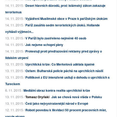
14. 11. 2015 /
Deset hlavních důvodů, proč islámský zákon zakazuje
terorismus
14. 11. 2015 /
Vyjádření Muslimské obce v Praze k pařížským útokům
14. 11. 2015 /
Paříž zasáhlo sedm teroristických útoků. Hollande
vyhlásil výjimečn...
13. 11. 2015 /
V Paříži bylo zastřeleno nejméně 40 osob
14. 11. 2015 /
Jak nejsme schopni piety
14. 11. 2015 /
Protestuji proti předřazování reklamy před zprávy o
lidském utrpení
13. 11. 2015 /
Uprchlická krize: Co Merkelová udělala špatně
13. 11. 2015 /
Oxfam: Bulharská policie páchá na uprchlících násilí
13. 11. 2015 /
Politikové z EU intenzivně usilují o dohodu o uprchlících s
Tureckem
6. 11. 2015 /
Mediální obraz kontra realita uprchlické krize
13. 11. 2015 /
Tomasz Oryński
Jak se chová nová vláda v Polsku
13. 11. 2015 /
Češi jako nejvystrašenější národ v Evropě
12. 11. 2015 /
Roboti povedou k likvidaci 50 procent pracovních míst,
varuje ekono...