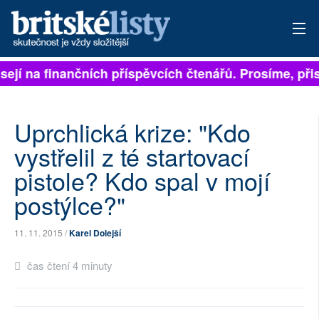
sejí na finančních příspěvcích čtenářů. Prosíme, přisp
PŘIHLÁSIT
AKTUÁLNÍ VYDÁNÍ
Uprchlická krize: "Kdo
ARCHIV
vystřelil z té startovací
pistole? Kdo spal v mojí
ROZHOVORY
postýlce?"
TÉMATA
11. 11. 2015 /
Karel Dolejší
NEJČTENĚJŠÍ ZA 7 DNÍ
čas čtení 4 minuty
AUTOŘI
PŘÍSPĚVKY NA PROVOZ