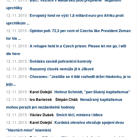
BBC: Věznice v Maďarsku jsou přeplněné "ilegálními"
uprchlíky
12. 11. 2015 /
Evropský fond ve výši 1,8 miliard euro pro Afriku proti
uprchlíkům ...
12. 11. 2015 /
Opinion poll: 72,3 per cent of Czechs like President Zeman
for his ...
12. 11. 2015 /
A refugee held in a Czech prison: Please let me go, I will
die here
12. 11. 2015 /
Švédsko zavádí pohraniční kontroly
12. 11. 2015 /
Rozumný člověk nemůže jít k Jílkové
12. 11. 2015 /
Chovanec: "Jestliže se ti lidé rozhodli držet hladovku, je to
jejic...
12. 11. 2015 /
Karel Dolejší
Helmut Schmidt, "pan Slušný kapitalismus"
12. 11. 2015 /
Ivo Barteček
,
Štěpán Cháb
Nenažraný kapitalismus
mohou porazit jen nezdanitelné hodnoty
12. 11. 2015 /
Václav Dušek
Smích léčí, ministra i blbce
12. 11. 2015 /
Karel Dolejší
Kurdská ofenzíva ohrožuje spojení dvou
"hlavních měst" islamistů