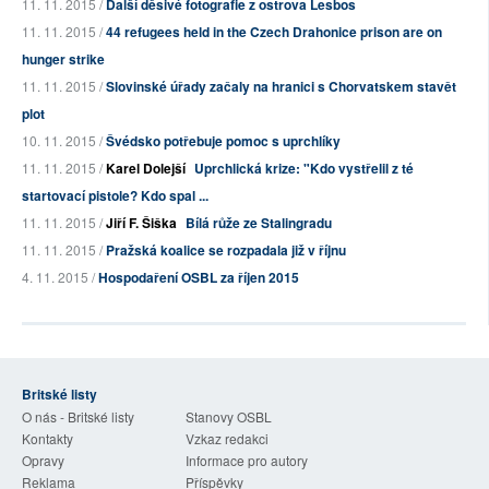
11. 11. 2015 /
Další děsivé fotografie z ostrova Lesbos
11. 11. 2015 /
44 refugees held in the Czech Drahonice prison are on
hunger strike
11. 11. 2015 /
Slovinské úřady začaly na hranici s Chorvatskem stavět
plot
10. 11. 2015 /
Švédsko potřebuje pomoc s uprchlíky
11. 11. 2015 /
Karel Dolejší
Uprchlická krize: "Kdo vystřelil z té
startovací pistole? Kdo spal ...
11. 11. 2015 /
Jiří F. Šiška
Bílá růže ze Stalingradu
11. 11. 2015 /
Pražská koalice se rozpadala již v říjnu
4. 11. 2015 /
Hospodaření OSBL za říjen 2015
Britské listy
O nás - Britské listy
Stanovy OSBL
Kontakty
Vzkaz redakci
Opravy
Informace pro autory
Reklama
Příspěvky