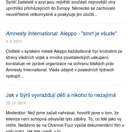
Syrští žadatelé o azyl jsou největší součástí nejnovější vlny
uprchlíků přicházejících do Evropy. Německo se zachovalo
neuvěřitelně velkomyslně a poskytuje jim útočiš...
: Aleppo - "smrt je všude"
Amnesty International
5. 5. 2015
Civilisté v syrském městě Aleppo každodenně trpí krutostmi ze
strany vládních vojsk a mnoha povstaleckých uskupení,
konstatuje ve zprávě organizace na ochranu lidských práv
Amnesty International. Vláda údajně v posledních týdnech
vystupň...
Jak v Sýrii vyvražďují děti a nikoho to nezajímá
23. 12. 2014
Moderátor: Než jsme začali nahrávat, hovořili jsme o tom, že
televize není schopná odvysílat tyto záběry. To, co lidé jako vy
vidíte. Nedávno se na Channel Four vysílal dokumentární film o
vaší práci. Jak jste uvedl, v to...