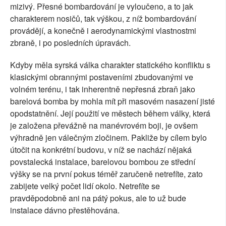
mizivý. Přesné bombardování je vyloučeno, a to jak
charakterem nosičů, tak výškou, z níž bombardování
provádějí, a konečně i aerodynamickými vlastnostmi
zbraně, i po posledních úpravách.
Kdyby měla syrská válka charakter statického konfliktu s
klasickými obrannými postaveními zbudovanými ve
volném terénu, i tak inherentně nepřesná zbraň jako
barelová bomba by mohla mít při masovém nasazení jisté
opodstatnění. Její použití ve městech během války, která
je založena převážně na manévrovém boji, je ovšem
výhradně jen válečným zločinem. Pakliže by cílem bylo
útočit na konkrétní budovu, v níž se nachází nějaká
povstalecká instalace, barelovou bombou ze střední
výšky se na první pokus téměř zaručeně netrefíte, zato
zabijete velký počet lidí okolo. Netrefíte se
pravděpodobně ani na pátý pokus, ale to už bude
instalace dávno přestěhována.