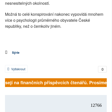
nesnesitelných okolností.
Možná to celé konspirování nakonec vypovídá mnohem
více o psychologii průměrného obyvatele České
republiky, než o čemkoliv jiném.
Sýrie
0
Vytisknout
visejí na finančních příspěvcích čtenářů. Prosíme, př
12766