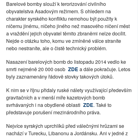
Barelové bomby slouží k terorizování civilního
obyvatelstva Asadovým režimem. S ohledem na
charakter syrského konfliktu nemohou být použity k
ničemu jinému, ničeho jiného než masového ničení měst
a vraždění jejich obyvatel těmito zbraněmi nelze docílit.
Nejde o otázku toho, komu ve zmíněné válce straníte
nebo nestraníte, ale o čistě technický problém.
Nasazení barelových bomb do listopadu 2014 vedlo ke
smrti nejméně 20 000 osob
ZDE
a dále pokračuje. Letos
byly zaznamenány řádově stovky takových útoků.
K nim se v říjnu přidaly ruské nálety využívající především
gravitačních a v menší míře kazetových bomb
svrhávaných i na obydlené oblasti
ZDE
. Také to
představuje porušení mezinárodního práva.
Nejvíce syrských uprchlíků před válečnými hrůzami se
nachází v Turecku, Libanonu a Jordánsku. Ani v jedné z