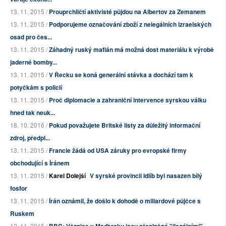
13. 11. 2015 /
Prouprchličtí aktivisté půjdou na Albertov za Zemanem
13. 11. 2015 /
Podporujeme označování zboží z nelegálních izraelských
osad pro čes...
13. 11. 2015 /
Záhadný ruský mafián má možná dost materiálu k výrobě
jaderné bomby...
13. 11. 2015 /
V Řecku se koná generální stávka a dochází tam k
potyčkám s policií
13. 11. 2015 /
Proč diplomacie a zahraniční intervence syrskou válku
hned tak neuk...
18. 10. 2016 /
Pokud považujete Britské listy za důležitý informační
zdroj, předpl...
13. 11. 2015 /
Francie žádá od USA záruky pro evropské firmy
obchodující s Íránem
13. 11. 2015 /
Karel Dolejší
V syrské provincii Idlíb byl nasazen bílý
fosfor
13. 11. 2015 /
Írán oznámil, že došlo k dohodě o miliardové půjčce s
Ruskem
12. 11. 2015 /