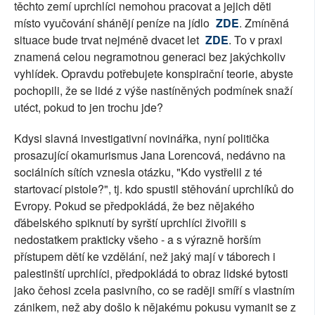
těchto zemí uprchlíci nemohou pracovat a jejich děti
místo vyučování shánějí peníze na jídlo
ZDE
. Zmíněná
situace bude trvat nejméně dvacet let
ZDE
. To v praxi
znamená celou negramotnou generaci bez jakýchkoliv
vyhlídek. Opravdu potřebujete konspirační teorie, abyste
pochopili, že se lidé z výše nastíněných podmínek snaží
utéct, pokud to jen trochu jde?
Kdysi slavná investigativní novinářka, nyní politička
prosazující okamurismus Jana Lorencová, nedávno na
sociálních sítích vznesla otázku, "Kdo vystřelil z té
startovací pistole?", tj. kdo spustil stěhování uprchlíků do
Evropy. Pokud se předpokládá, že bez nějakého
ďábelského spiknutí by syrští uprchlíci živořili s
nedostatkem prakticky všeho - a s výrazně horším
přístupem dětí ke vzdělání, než jaký mají v táborech i
palestinští uprchlíci, předpokládá to obraz lidské bytosti
jako čehosi zcela pasivního, co se raději smíří s vlastním
zánikem, než aby došlo k nějakému pokusu vymanit se z