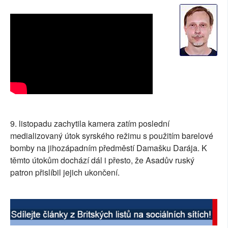
SOCIÁLNÍ SÍTĚ
RUBRIKY
PLNÁ VERZE STRÁNEK
9. listopadu zachytila kamera zatím poslední
medializovaný útok syrského režimu s použitím barelové
bomby na jihozápadním předměstí Damašku Darája. K
těmto útokům dochází dál i přesto, že Asadův ruský
patron přislíbil jejich ukončení.