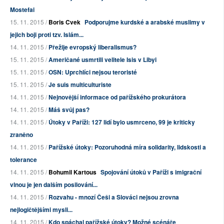
Mostefai
15. 11. 2015 /
Boris Cvek
Podporujme kurdské a arabské muslimy v
jejich boji proti tzv. Islám...
14. 11. 2015 /
Přežije evropský liberalismus?
15. 11. 2015 /
Američané usmrtili velitele Isis v Libyi
15. 11. 2015 /
OSN: Uprchlíci nejsou teroristé
15. 11. 2015 /
Je suis multiculturiste
14. 11. 2015 /
Nejnovější informace od pařížského prokurátora
14. 11. 2015 /
Máš svůj pas?
14. 11. 2015 /
Útoky v Paříži: 127 lidí bylo usmrceno, 99 je kriticky
zraněno
14. 11. 2015 /
Pařížské útoky: Pozoruhodná míra solidarity, lidskosti a
tolerance
14. 11. 2015 /
Bohumil Kartous
Spojování útoků v Paříži s imigrační
vlnou je jen dalším posilování...
14. 11. 2015 /
Rozvahu - mnozí Češi a Slováci nejsou zrovna
nejlogičtějšími mysli...
14. 11. 2015 /
Kdo spáchal pařížské útoky? Možné scénáře