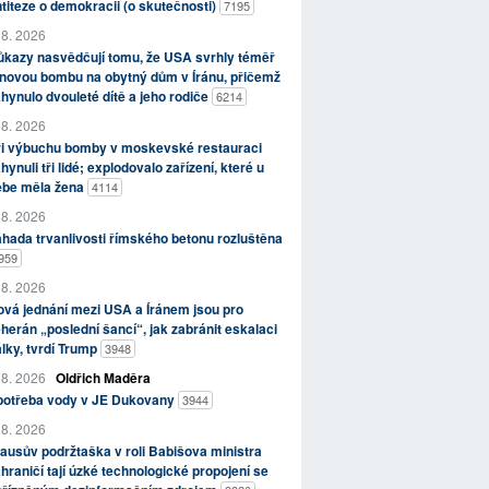
titeze o demokracii (o skutečnosti)
7195
 8. 2026
kazy nasvědčují tomu, že USA svrhly téměř
novou bombu na obytný dům v Íránu, přičemž
hynulo dvouleté dítě a jeho rodiče
6214
 8. 2026
ři výbuchu bomby v moskevské restauraci
hynuli tři lidé; explodovalo zařízení, které u
ebe měla žena
4114
 8. 2026
hada trvanlivosti římského betonu rozluštěna
959
 8. 2026
vá jednání mezi USA a Íránem jsou pro
herán „poslední šancí“, jak zabránit eskalaci
lky, tvrdí Trump
3948
 8. 2026
Oldřich Maděra
potřeba vody v JE Dukovany
3944
 8. 2026
ausův podržtaška v roli Babišova ministra
hraničí tají úzké technologické propojení se