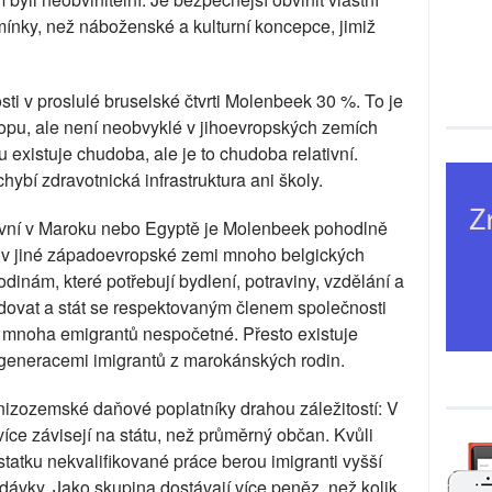
nky, než náboženské a kulturní koncepce, jimiž
ti v proslulé bruselské čtvrti Molenbeek 30 %. To je
ropu, ale není neobvyklé v jihoevropských zemích
xistuje chudoba, ale je to chudoba relativní.
ybí zdravotnická infrastruktura ani školy.
ovní v Maroku nebo Egyptě je Molenbeek pohodlně
oliv jiné západoevropské zemi mnoho belgických
odinám, které potřebují bydlení, potraviny, vzdělání a
studovat a stát se respektovaným členem společnosti
 mnoha emigrantů nespočetné. Přesto existuje
generacemi imigrantů z marokánských rodin.
nizozemské daňové poplatníky drahou záležitostí: V
íce závisejí na státu, než průměrný občan. Kvůli
tatku nekvalifikované práce berou imigranti vyšší
dávky. Jako skupina dostávají více peněz, než kolik