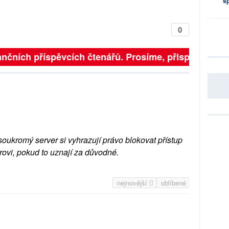
s
0
nčních příspěvcích čtenářů. Prosíme, přispějte. ➥
soukromý server si vyhrazují právo blokovat přístup
rovi, pokud to uznají za důvodné.
nejnovější
oblíbené