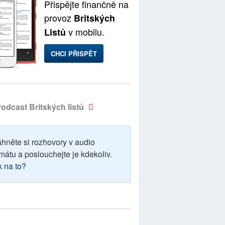
Přispějte finančně na
provoz
Britských
v mobilu.
Listů
CHCI PŘISPĚT
odcast Britských listů
áhněte si rozhovory v audio
mátu a poslouchejte je kdekoliv.
k na to?