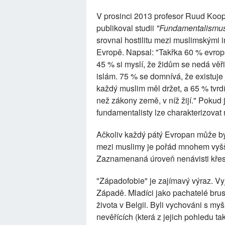
V prosinci 2013 profesor Ruud Koo
publikoval studii
"Fundamentalismus 
srovnal hostilitu mezi muslimskými i
Evropě. Napsal: "Takřka 60 % evrop
45 % si myslí, že židům se nedá věři
islám. 75 % se domnívá, že existuje
každý muslim měl držet, a 65 % tvrdí
než zákony země, v níž žijí." Pokud
fundamentalisty lze charakterizovat
Ačkoliv každý pátý Evropan může bý
mezi muslimy je pořád mnohem vyšší,
Zaznamenaná úroveň nenávisti křes
"Západofobie" je zajímavý výraz. Vy
Západě. Mladíci jako pachatelé brus
života v Belgii. Byli vychováni s my
nevěřících (která z jejich pohledu t