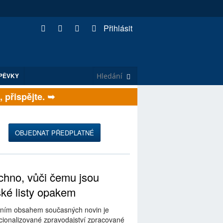
Přihlásit
PĚVKY
řispějte. ➥
OBJEDNAT PŘEDPLATNÉ
hno, vůči čemu jsou
ské listy opakem
ním obsahem současných novin je
ionalizované zpravodajství zpracované