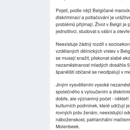
Pojetí, podle nějž Belgičané maroc
diskriminací a potlačování je urážliv
problémů přijímají. Život v Belgii je
jednotlivci, studovat s vášní a otev
Neexistuje žádný rozdíl v socioeko
vzdělaných dělnických vrstev v Belg
se musejí snažit, překonat slabé e
nezaměstnanost mladých dosáhla 50 
španělští občané se neodpalují v me
Jiným vysvětlením vysoké nezaměst
společného s vyloučením a diskrimi
dobře, ale významný počet - někteří 
kulturních podmínek, které udržují j
rovných práv ženám, neexistující odd
náboženskost, patriarchální mačismus
Molenbeek.