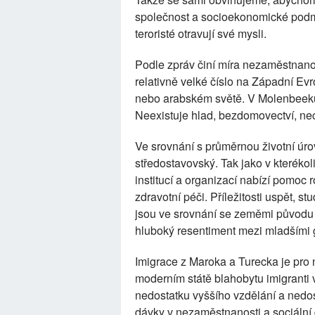
společnost a socioekonomické podmí
teroristé otravují své mysli.
Podle zpráv činí míra nezaměstnanos
relativně velké číslo na Západní Ev
nebo arabském světě. V Molenbeeku e
Neexistuje hlad, bezdomovectví, nech
Ve srovnání s průměrnou životní úr
středostavovský. Tak jako v kterék
institucí a organizací nabízí pomoc r
zdravotní péči. Příležitosti uspět, 
jsou ve srovnání se zeměmi původu
hluboký resentiment mezi mladšími 
Imigrace z Maroka a Turecka je pro 
moderním státě blahobytu imigranti v
nedostatku vyššího vzdělání a nedos
dávky v nezaměstnanosti a sociální 