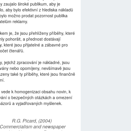
by zaujalo široké publikum, aby je
lo, aby bylo efektivní z hlediska nákladů
bylo možno prodat pozornost publika
telům reklamy.
kem je, že jsou přehlíženy příběhy, které
ly pohoršit, a přednost dostávají
y, které jsou přijatelné a zábavné pro
počet čtenářů.
y, jejichž zpracování je nákladné, jsou
vány nebo opomíjeny, nevšímavě jsou
zeny také ty příběhy, které jsou finančně
ní.
 vede k homogenizaci obsahu novin, k
vání o bezpečných otázkách a omezení
názorů a vyjadřovaných myšlenek.
R.G. Picard, (2004)
“Commercialism and newspaper