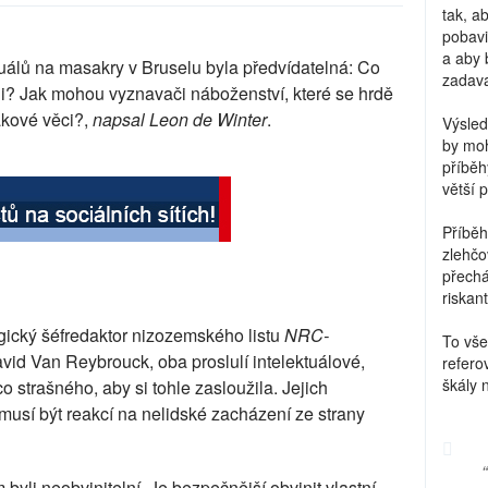
tak, a
pobavi
a aby 
uálů na masakry v Bruselu byla předvídatelná: Co
zadava
? Jak mohou vyznavači náboženství, které se hrdě
akové věci?,
napsal Leon de Winter
.
Výsled
by moh
příběh
větší 
Příběh
zlehčo
přechá
riskant
gický šéfredaktor nizozemského listu
NRC-
To vše
avid Van Reybrouck, oba proslulí intelektuálové,
refero
škály 
o strašného, aby si tohle zasloužila. Jejich
ů musí být reakcí na nelidské zacházení ze strany
yli neobvinitelní. Je bezpečnější obvinit vlastní