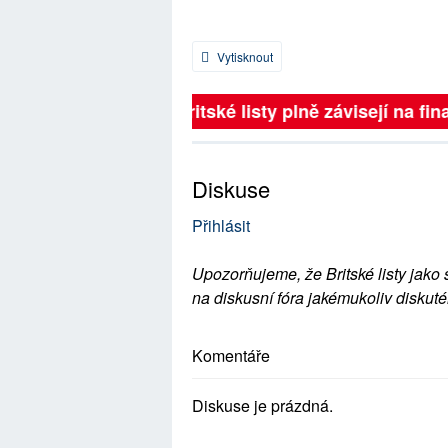
Vytisknout
Britské listy plně závisejí na fina
Diskuse
Přihlásit
Upozorňujeme, že Britské listy jako 
na diskusní fóra jakémukoliv diskuté
Komentáře
Diskuse je prázdná.