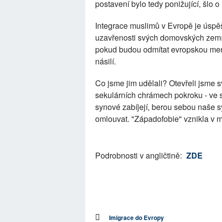
postavení bylo tedy ponižující, šlo o
Integrace muslimů v Evropě je úspě
uzavřenosti svých domovských zemí - 
pokud budou odmítat evropskou menta
násilí.
Co jsme jim udělali? Otevřeli jsme 
sekulárních chrámech pokroku - ve sta
synové zabíjejí, berou sebou naše s
omlouvat. "Západofobie" vznikla v m
Podrobnosti v angličtině:
ZDE
Imigrace do Evropy