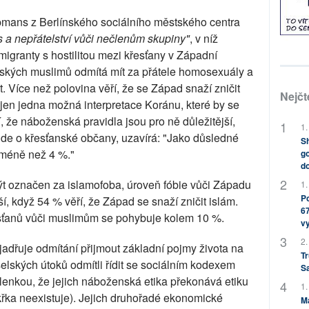
pmans z Berlínského sociálního městského centra
a nepřátelství vůči nečlenům skupiny"
, v níž
migranty s hostilitou mezi křesťany v Západní
ských muslimů odmítá mít za přátele homosexuály a
t. Více než polovina věří, že se Západ snaží zničit
Nejčt
 jen jedna možná interpretace Koránu, které by se
, že náboženská pravidla jsou pro ně důležitější,
1.
 jde o křesťanské občany, uzavírá: "Jako důsledné
Sh
 méně než 4 %."
go
do
t označen za islamofoba, úroveň fóbie vůči Západu
1.
Po
 když 54 % věří, že Západ se snaží zničit islám.
67
ťanů vůči muslimům se pohybuje kolem 10 %.
v
2.
jadřuje odmítání přijmout základní pojmy života na
Tr
elských útoků odmítli řídit se sociálním kodexem
S
šlenkou, že jejich náboženská etika překonává etiku
1.
akřka neexistuje). Jejich druhořadé ekonomické
M