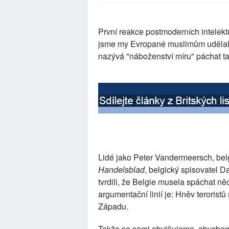
První reakce postmoderních intelekt
jsme my Evropané muslimům udělali
nazývá "náboženství míru" páchat t
Lidé jako Peter Vandermeersch, bel
Handelsblad
, belgický spisovatel D
tvrdili, že Belgie musela spáchat něc
argumentační linií je: Hněv terorist
Západu.
Takže se sami obviňujeme, abychom b