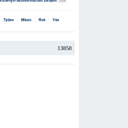
přízněným dezinformačním zdrojem
3326
Týden
Měsíc
Rok
Vše
13858