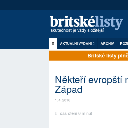
AKTUÁLNÍ VYDÁNÍ
ARCHIV
ROZ
Britské listy plně 
Někteří evropští
Západ
1. 4. 2016
čas čtení 6 minut