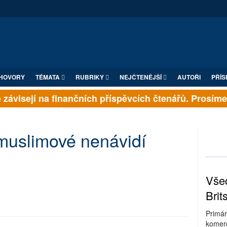
HOVORY
TÉMATA
RUBRIKY
NEJČTENĚJŠÍ
AUTOŘI
PŘÍS
závisejí na finančních příspěvcích čtenářů. Prosíme, p
 muslimové nenávidí
Všec
Brit
Primár
komerc