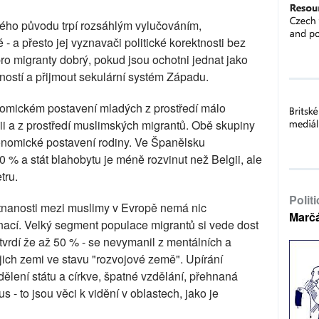
kého původu trpí rozsáhlým vylučováním,
é - a přesto jej vyznavači politické korektnosti bez
 pro migranty dobrý, pokud jsou ochotni jednat jako
řeností a přijmout sekulární systém Západu.
nomickém postavení mladých z prostředí málo
ii a z prostředí muslimských migrantů. Obě skupiny
konomické postavení rodiny. Ve Španělsku
% a stát blahobytu je méně rozvinut než Belgii, ale
tru.
Polit
nanosti mezi muslimy v Evropě nemá nic
Marč
nací. Velký segment populace migrantů si vede dost
tvrdí že až 50 % - se nevymanil z mentálních a
ejich zemi ve stavu "rozvojové země". Upírání
ělení státu a církve, špatné vzdělání, přehnaná
 - to jsou věci k vidění v oblastech, jako je