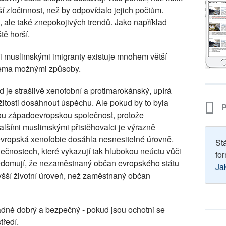
ší zločinnost, než by odpovídalo jejich počtům.
 ale také znepokojivých trendů. Jako například
tě horší.
 muslimskými imigranty existuje mnohem větší
dvěma možnými způsoby.
id je strašlivě xenofobní a protimarokánský, upírá
tosti dosáhnout úspěchu. Ale pokud by to byla
P
dou západoevropskou společnost, protože
šími muslimskými přistěhovalci je výrazně
evropská xenofobie dosáhla nesnesitelné úrovně.
St
ečnostech, které vykazují tak hlubokou neúctu vůči
for
vědomují, že nezaměstnaný občan evropského státu
Ja
yšší životní úroveň, než zaměstnaný občan
řádně dobrý a bezpečný - pokud jsou ochotni se
tředí.