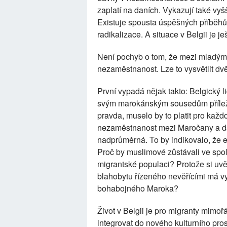
zaplatí na daních. Vykazují také vyš
Existuje spousta úspěšných příběhů,
radikalizace. A situace v Belgii je ješ
Není pochyb o tom, že mezi mladými
nezaměstnanost. Lze to vysvětlit 
První vypadá nějak takto: Belgický l
svým marokánským sousedům příleži
pravda, muselo by to platit pro kaž
nezaměstnanost mezi Maročany a dal
nadprůměrná. To by indikovalo, že 
Proč by muslimové zůstávali ve spol
migrantské populaci? Protože si u
blahobytu řízeného nevěřícími má v
bohabojného Maroka?
Život v Belgii je pro migranty mimo
integrovat do nového kulturního pros