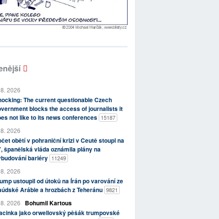
enější
 8. 2026
ocking: The current questionable Czech
vernment blocks the access of journalists it
es not like to its news conferences
15187
 8. 2026
čet obětí v pohraniční krizi v Ceutě stoupl na
, španělská vláda oznámila plány na
ybudování bariéry
11249
 8. 2026
ump ustoupil od útoků na Írán po varování ze
aúdské Arábie a hrozbách z Teheránu
9821
 8. 2026
Bohumil Kartous
acinka jako orwellovský pěšák trumpovské