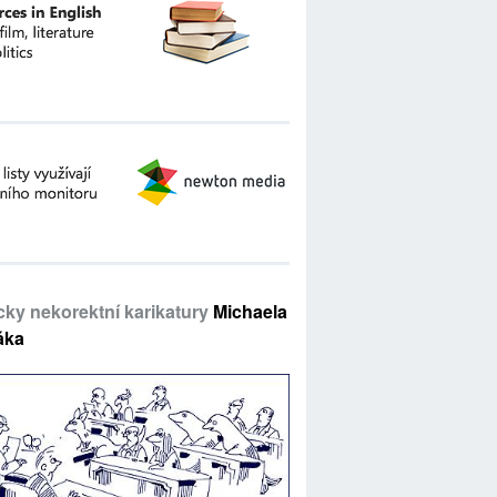
icky nekorektní karikatury
Michaela
áka