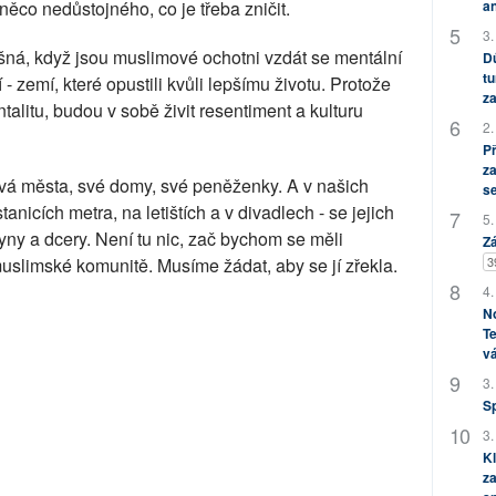
an
 něco nedůstojného, co je třeba zničit.
3.
šná, když jsou muslimové ochotni vzdát se mentální
Dů
tu
zemí, které opustili kvůli lepšímu životu. Protože
za
litu, budou v sobě živit resentiment a kulturu
2.
P
za
svá města, své domy, své peněženky. A v našich
s
nicích metra, na letištích a v divadlech - se jejich
5.
yny a dcery. Není tu nic, zač bychom se měli
Zá
3
uslimské komunitě. Musíme žádat, aby se jí zřekla.
4.
No
Te
vá
3.
S
3.
Kl
za