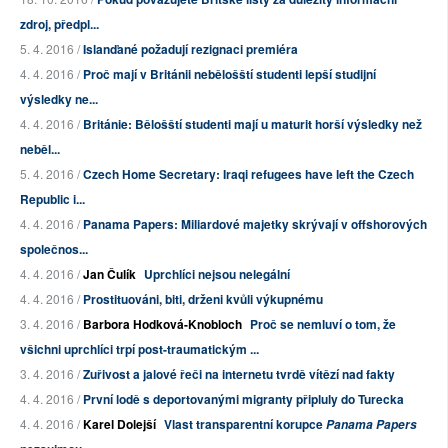
zdroj, předpl...
5. 4. 2016 /
Islanďané požadují rezignaci premiéra
4. 4. 2016 /
Proč mají v Británii nebělošští studenti lepší studijní
výsledky ne...
4. 4. 2016 /
Británie: Bělošští studenti mají u maturit horší výsledky než
neběl...
5. 4. 2016 /
Czech Home Secretary: Iraqi refugees have left the Czech
Republic i...
4. 4. 2016 /
Panama Papers: Miliardové majetky skrývají v offshorových
společnos...
4. 4. 2016 /
Jan Čulík
Uprchlíci nejsou nelegální
4. 4. 2016 /
Prostituováni, biti, drženi kvůli výkupnému
3. 4. 2016 /
Barbora Hodková-Knobloch
Proč se nemluví o tom, že
všichni uprchlíci trpí post-traumatickým ...
3. 4. 2016 /
Zuřivost a jalové řeči na internetu tvrdě vítězí nad fakty
4. 4. 2016 /
První lodě s deportovanými migranty připluly do Turecka
4. 4. 2016 /
Karel Dolejší
Vlast transparentní korupce
Panama Papers