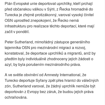
Plán Evropské unie deportovat uprchlíky, kteří prchají
SOCIÁLNÍ SÍTĚ
před občanskou válkou v Sýrii, z Řecka hromadně do
Turecka je zřejmě protizákonný, varoval vysoký činitel
RUBRIKY
OSN uprostřed znepokojení, že Řecko nemá
infrastrukturu pro realizace těchto deportací, které mají
PLNÁ VERZE STRÁNEK
začít v pondělí.
Peter Sutherland, mimořádný zástupce generálního
tajemníka OSN pro mezinárodní migraci a rozvoj,
konstatoval, že deportace uprchlíků a migrantů, aniž by
předtím byly individuálně zhodnoceny jejich žádosti o
azyl, by byla porušením mezinárodního práva.
A ve světle obvinění od Amnesty International, že
Turecko deportuje Syřany zpět přes hranici do válečných
zón, Sutherland varoval, že žádný uprchlík nemůže být
deportován z Evropy bez záruk, že budou jejich práva
ochraňována.