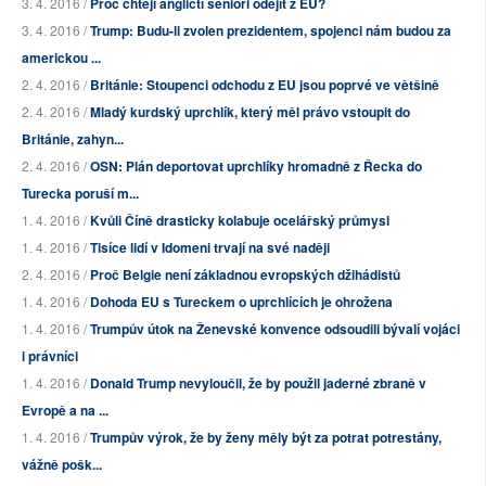
3. 4. 2016 /
Proč chtějí angličtí senioři odejít z EU?
3. 4. 2016 /
Trump: Budu-li zvolen prezidentem, spojenci nám budou za
americkou ...
2. 4. 2016 /
Británie: Stoupenci odchodu z EU jsou poprvé ve většině
2. 4. 2016 /
Mladý kurdský uprchlík, který měl právo vstoupit do
Británie, zahyn...
2. 4. 2016 /
OSN: Plán deportovat uprchlíky hromadně z Řecka do
Turecka poruší m...
1. 4. 2016 /
Kvůli Číně drasticky kolabuje ocelářský průmysl
1. 4. 2016 /
Tisíce lidí v Idomeni trvají na své naději
2. 4. 2016 /
Proč Belgie není základnou evropských džihádistů
1. 4. 2016 /
Dohoda EU s Tureckem o uprchlících je ohrožena
1. 4. 2016 /
Trumpův útok na Ženevské konvence odsoudili bývalí vojáci
i právníci
1. 4. 2016 /
Donald Trump nevyloučil, že by použil jaderné zbraně v
Evropě a na ...
1. 4. 2016 /
Trumpův výrok, že by ženy měly být za potrat potrestány,
vážně pošk...