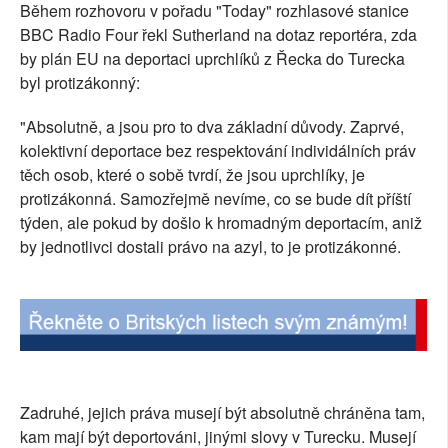
Během rozhovoru v pořadu "Today" rozhlasové stanice
BBC Radio Four řekl Sutherland na dotaz reportéra, zda
by plán EU na deportaci uprchlíků z Řecka do Turecka
byl protizákonný:
"Absolutně, a jsou pro to dva základní důvody. Zaprvé,
kolektivní deportace bez respektování individálních práv
těch osob, které o sobě tvrdí, že jsou uprchlíky, je
protizákonná. Samozřejmě nevíme, co se bude dít příští
týden, ale pokud by došlo k hromadným deportacím, aniž
by jednotlivci dostali právo na azyl, to je protizákonné.
Zadruhé, jejich práva musejí být absolutně chráněna tam,
kam mají být deportováni, jinými slovy v Turecku. Musejí