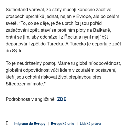
Sutherland varoval, že státy musejí konečně začít ve
prospěch uprchlíků jednat, nejen v Evropě, ale po celém
světě. "To, co se děje, je že uprchlíci jsou pořád
zatlačováni zpět, staví se proti nim ploty na Balkáně,
brání se jim, aby odcházeli z Řecka a nyní mají být
deportováni zpět do Turecka. A Turecko je deportuje zpět
do Sýrie.
To je neudržitelný postoj. Máme tu globální odpovědnost,
globální odpovědnost vůči lidem v zoufalém postavení,
kteří jsou ochotni riskovat život přeplavbou přes
Středozemní moře."
Podrobnosti v angličtině
ZDE
Imigrace do Evropy
|
Evropská unie
|
Lidská práva