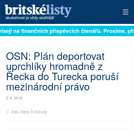
visejí na finančních příspěvcích čtenářů. Prosíme, při
PŘIHLÁSIT
AKTUÁLNÍ VYDÁNÍ
OSN: Plán deportovat
ARCHIV
uprchlíky hromadně z
Řecka do Turecka poruší
ROZHOVORY
mezinárodní právo
TÉMATA
2. 4. 2016
NEJČTENĚJŠÍ ZA 7 DNÍ
čas čtení 4 minuty
AUTOŘI
PŘÍSPĚVKY NA PROVOZ