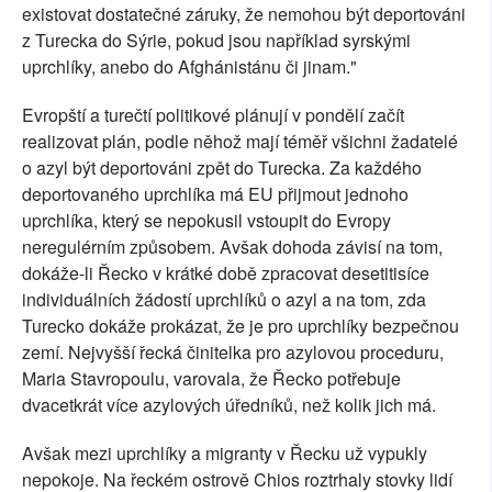
existovat dostatečné záruky, že nemohou být deportováni
z Turecka do Sýrie, pokud jsou například syrskými
uprchlíky, anebo do Afghánistánu či jinam."
Evropští a turečtí politikové plánují v pondělí začít
realizovat plán, podle něhož mají téměř všichni žadatelé
o azyl být deportováni zpět do Turecka. Za každého
deportovaného uprchlíka má EU přijmout jednoho
uprchlíka, který se nepokusil vstoupit do Evropy
neregulérním způsobem. Avšak dohoda závisí na tom,
dokáže-li Řecko v krátké době zpracovat desetitisíce
individuálních žádostí uprchlíků o azyl a na tom, zda
Turecko dokáže prokázat, že je pro uprchlíky bezpečnou
zemí. Nejvyšší řecká činitelka pro azylovou proceduru,
Maria Stavropoulu, varovala, že Řecko potřebuje
dvacetkrát více azylových úředníků, než kolik jich má.
Avšak mezi uprchlíky a migranty v Řecku už vypukly
nepokoje. Na řeckém ostrově Chios roztrhaly stovky lidí