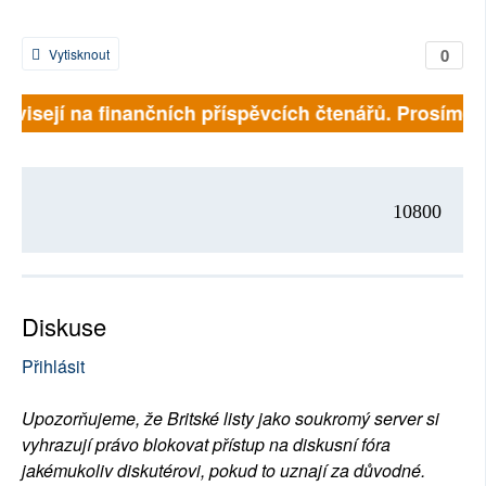
0
Vytisknout
závisejí na finančních příspěvcích čtenářů. Prosíme, p
10800
Diskuse
Přihlásit
Upozorňujeme, že Britské listy jako soukromý server si
vyhrazují právo blokovat přístup na diskusní fóra
jakémukoliv diskutérovi, pokud to uznají za důvodné.