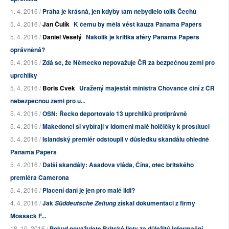
1. 4. 2016 /
Praha je krásná, jen kdyby tam nebydlelo tolik Čechů
5. 4. 2016 /
Jan Čulík
K čemu by měla vést kauza Panama Papers
5. 4. 2016 /
Daniel Veselý
Nakolik je kritika aféry Panama Papers
oprávněná?
5. 4. 2016 /
Zdá se, že Německo nepovažuje ČR za bezpečnou zemi pro
uprchlíky
5. 4. 2016 /
Boris Cvek
Uražený majestát ministra Chovance činí z ČR
nebezpečnou zemi pro u...
5. 4. 2016 /
OSN: Řecko deportovalo 13 uprchlíků protiprávně
5. 4. 2016 /
Makedonci si vybírají v Idomeni malé holčičky k prostituci
5. 4. 2016 /
Islandský premiér odstoupil v důsledku skandálu ohledně
Panama Papers
5. 4. 2016 /
Další skandály: Asadova vláda, Čína, otec britského
premiéra Camerona
5. 4. 2016 /
Placení daní je jen pro malé lidi?
4. 4. 2016 /
Jak
získal dokumentaci z firmy
Süddeutsche Zeitung
Mossack F...
18. 10. 2016 /
Pokud považujete Britské listy za důležitý informační