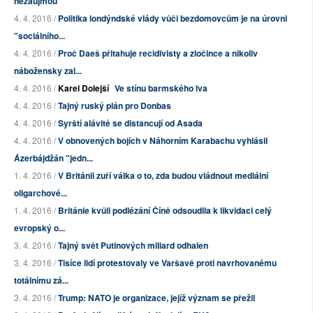
nezaujmou
4. 4. 2016 /
Politika londýndské vlády vůči bezdomovcům je na úrovni
"sociálního...
4. 4. 2016 /
Proč Daeš přitahuje recidivisty a zločince a nikoliv
nábožensky zal...
4. 4. 2016 /
Karel Dolejší
Ve stínu barmského lva
4. 4. 2016 /
Tajný ruský plán pro Donbas
4. 4. 2016 /
Syrští alávité se distancují od Asada
4. 4. 2016 /
V obnovených bojích v Náhorním Karabachu vyhlásil
Ázerbájdžán "jedn...
1. 4. 2016 /
V Británii zuří válka o to, zda budou vládnout mediální
oligarchové...
1. 4. 2016 /
Británie kvůli podlézání Číně odsoudila k likvidaci celý
evropský o...
3. 4. 2016 /
Tajný svět Putinových miliard odhalen
3. 4. 2016 /
Tisíce lidí protestovaly ve Varšavě proti navrhovanému
totálnímu zá...
3. 4. 2016 /
Trump: NATO je organizace, jejíž význam se přežil