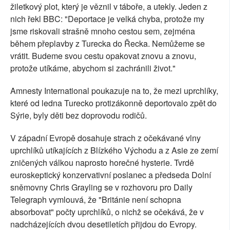
žiletkový plot, který je věznil v táboře, a utekly. Jeden z
nich řekl BBC: "Deportace je velká chyba, protože my
jsme riskovali strašně mnoho cestou sem, zejména
během přeplavby z Turecka do Řecka. Nemůžeme se
vrátit. Budeme svou cestu opakovat znovu a znovu,
protože utíkáme, abychom si zachránili život."
Amnesty International poukazuje na to, že mezi uprchlíky,
které od ledna Turecko protizákonně deportovalo zpět do
Sýrie, byly děti bez doprovodu rodičů.
V západní Evropě dosahuje strach z očekávané vlny
uprchlíků utíkajících z Blízkého Východu a z Asie ze zemí
zničených válkou naprosto horečné hysterie. Tvrdě
euroskeptický konzervativní poslanec a předseda Dolní
sněmovny Chris Grayling se v rozhovoru pro Daily
Telegraph vymlouvá, že "Británie není schopna
absorbovat" počty uprchlíků, o nichž se očekává, že v
nadcházejících dvou desetiletích přijdou do Evropy.