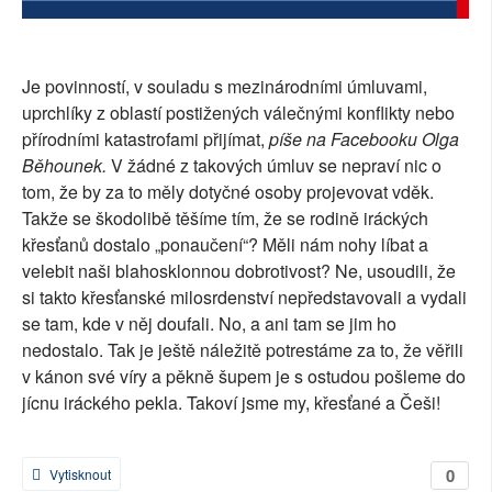
SOCIÁLNÍ SÍTĚ
RUBRIKY
Je povinností, v souladu s mezinárodními úmluvami,
uprchlíky z oblastí postižených válečnými konflikty nebo
PLNÁ VERZE STRÁNEK
přírodními katastrofami přijímat,
píše na Facebooku Olga
Běhounek.
V žádné z takových úmluv se nepraví nic o
tom, že by za to měly dotyčné osoby projevovat vděk.
Takže se škodolibě těšíme tím, že se rodině iráckých
křesťanů dostalo „ponaučení“? Měli nám nohy líbat a
velebit naši blahosklonnou dobrotivost? Ne, usoudili, že
si takto křesťanské milosrdenství nepředstavovali a vydali
se tam, kde v něj doufali. No, a ani tam se jim ho
nedostalo. Tak je ještě náležitě potrestáme za to, že věřili
v kánon své víry a pěkně šupem je s ostudou pošleme do
jícnu iráckého pekla. Takoví jsme my, křesťané a Češi!
0
Vytisknout