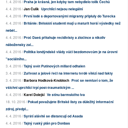
1. 4. 2016 /
Praha je krásná, jen kdyby tam nebydlelo tolik Čechů
4. 4. 2016 /
Jan Čulík
Uprchlíci nejsou nelegální
4. 4. 2016 /
První lodě s deportovanými migranty připluly do Turecka
4. 4. 2016 /
Británie: Bělošští studenti mají u maturit horší výsledky než
neběl...
4. 4. 2016 /
Proč Daeš přitahuje recidivisty a zločince a nikoliv
nábožensky zal...
4. 4. 2016 /
Politika londýndské vlády vůči bezdomovcům je na úrovni
"sociálního...
3. 4. 2016 /
Tajný svět Putinových miliard odhalen
3. 4. 2016 /
Zuřivost a jalové řeči na internetu tvrdě vítězí nad fakty
3. 4. 2016 /
Barbora Hodková-Knobloch
Proč se nemluví o tom, že
všichni uprchlíci trpí post-traumatickým ...
4. 4. 2016 /
Karel Dolejší
Ve stínu barmského lva
18. 10. 2016 /
Pokud považujete Britské listy za důležitý informační
zdroj, předpl...
4. 4. 2016 /
Syrští alávité se distancují od Asada
4. 4. 2016 /
Tajný ruský plán pro Donbas