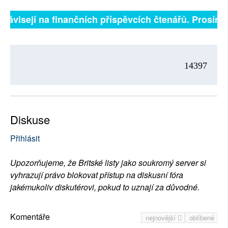
ě závisejí na finančních příspěvcích čtenářů. Prosíme,
14397
Diskuse
Přihlásit
Upozorňujeme, že Britské listy jako soukromý server si
vyhrazují právo blokovat přístup na diskusní fóra
jakémukoliv diskutérovi, pokud to uznají za důvodné.
Komentáře
nejnovější
oblíbené