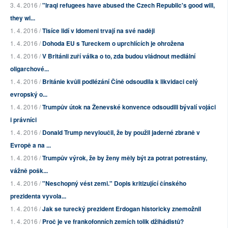
3. 4. 2016 /
"Iraqi refugees have abused the Czech Republic's good will,
they wi...
1. 4. 2016 /
Tisíce lidí v Idomeni trvají na své naději
1. 4. 2016 /
Dohoda EU s Tureckem o uprchlících je ohrožena
1. 4. 2016 /
V Británii zuří válka o to, zda budou vládnout mediální
oligarchové...
1. 4. 2016 /
Británie kvůli podlézání Číně odsoudila k likvidaci celý
evropský o...
1. 4. 2016 /
Trumpův útok na Ženevské konvence odsoudili bývalí vojáci
i právníci
1. 4. 2016 /
Donald Trump nevyloučil, že by použil jaderné zbraně v
Evropě a na ...
1. 4. 2016 /
Trumpův výrok, že by ženy měly být za potrat potrestány,
vážně pošk...
1. 4. 2016 /
"Neschopný vést zemi." Dopis kritizující čínského
prezidenta vyvola...
1. 4. 2016 /
Jak se turecký prezident Erdogan historicky znemožnil
1. 4. 2016 /
Proč je ve frankofonních zemích tolik džihádistů?