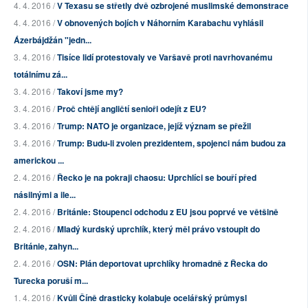
4. 4. 2016 /
V Texasu se střetly dvě ozbrojené muslimské demonstrace
4. 4. 2016 /
V obnovených bojích v Náhorním Karabachu vyhlásil
Ázerbájdžán "jedn...
3. 4. 2016 /
Tisíce lidí protestovaly ve Varšavě proti navrhovanému
totálnímu zá...
3. 4. 2016 /
Takoví jsme my?
3. 4. 2016 /
Proč chtějí angličtí senioři odejít z EU?
3. 4. 2016 /
Trump: NATO je organizace, jejíž význam se přežil
3. 4. 2016 /
Trump: Budu-li zvolen prezidentem, spojenci nám budou za
americkou ...
2. 4. 2016 /
Řecko je na pokraji chaosu: Uprchlíci se bouří před
násilnými a ile...
2. 4. 2016 /
Británie: Stoupenci odchodu z EU jsou poprvé ve většině
2. 4. 2016 /
Mladý kurdský uprchlík, který měl právo vstoupit do
Británie, zahyn...
2. 4. 2016 /
OSN: Plán deportovat uprchlíky hromadně z Řecka do
Turecka poruší m...
1. 4. 2016 /
Kvůli Číně drasticky kolabuje ocelářský průmysl