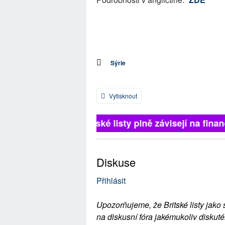
Sýrie
Vytisknout
Britské listy plně závisejí na finanč
Diskuse
Přihlásit
Upozorňujeme, že Britské listy jako 
na diskusní fóra jakémukoliv diskuté