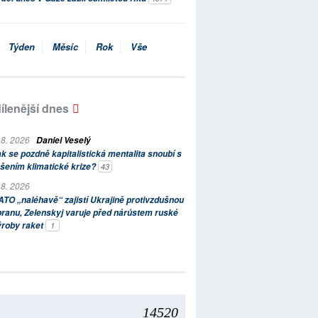
Týden
Měsíc
Rok
Vše
ílenější dnes
 8. 2026
Daniel Veselý
k se pozdně kapitalistická mentalita snoubí s
šením klimatické krize?
43
 8. 2026
TO „naléhavě“ zajistí Ukrajině protivzdušnou
ranu, Zelenskyj varuje před nárůstem ruské
ýroby raket
1
14520