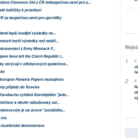
istra Chovance činí z ČR nebezpečnou zemi pro u...
lé holčičky k prostituci
R za bezpečnou zemi pro uprchlíky
enti lepší studijní výsledky ne...
maturit horší výsledky než neběl...
Nejsd
okumentaci z firmy Mossack F...
ees have left the Czech Republic i...
6.
y skrývají v offshorových společnos...
Ja
lní
ře
í korupce
Panama Papers
nezaujmou
6.
NA
ty připluly do Turecka
ob
arabachu vyhlásil Ázerbájdžán "jedn...
v
ločince a nikoliv nábožensky zal...
zdomovcům je na úrovni "sociálního...
 lva
né muslimské demonstrace