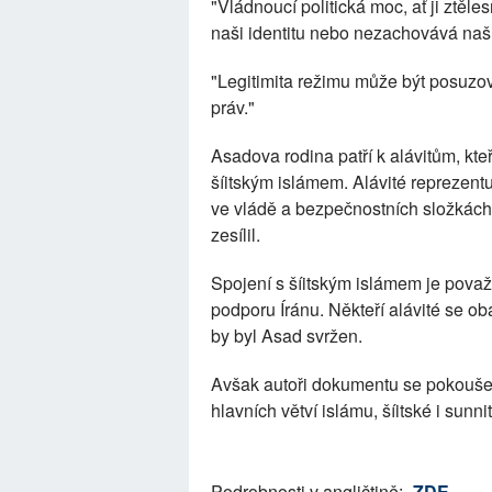
"Vládnoucí politická moc, ať ji ztěl
naši identitu nebo nezachovává naši
"Legitimita režimu může být posuzo
práv."
Asadova rodina patří k alávitům, kteří
šíitským islámem. Alávité reprezent
ve vládě a bezpečnostních složkách.
zesílil.
Spojení s šíitským islámem je pova
podporu Íránu. Někteří alávité se 
by byl Asad svržen.
Avšak autoři dokumentu se pokoušejí 
hlavních větví islámu, šíitské i sunnit
Podrobnosti v angličtině:
ZDE