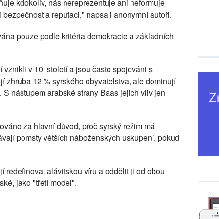
esňuje kdokoliv, nás nereprezentuje ani neformuje
 bezpečnost a reputaci," napsali anonymní autoři.
vána pouze podle kritéria demokracie a základních
 vznikli v 10. století a jsou často spojováni s
ují zhruba 12 % syrského obyvatelstva, ale dominují
 S nástupem arabské strany Baas jejich vliv jen
žováno za hlavní důvod, proč syrský režim má
obávají pomsty větších náboženských uskupení, pokud
redefinovat alávitskou víru a oddělit ji od obou
ské, jako "třetí model".