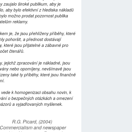
by zaujalo široké publikum, aby je
lo, aby bylo efektivní z hlediska nákladů
bylo možno prodat pozornost publika
telům reklamy.
kem je, že jsou přehlíženy příběhy, které
ly pohoršit, a přednost dostávají
y, které jsou přijatelné a zábavné pro
počet čtenářů.
y, jejichž zpracování je nákladné, jsou
vány nebo opomíjeny, nevšímavě jsou
zeny také ty příběhy, které jsou finančně
ní.
 vede k homogenizaci obsahu novin, k
vání o bezpečných otázkách a omezení
názorů a vyjadřovaných myšlenek.
R.G. Picard, (2004)
“Commercialism and newspaper