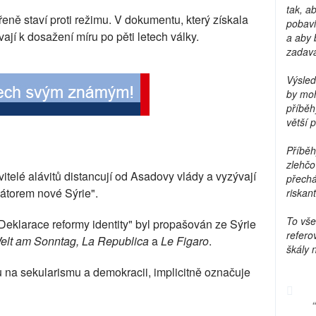
tak, a
řeně staví proti režimu. V dokumentu, který získala
pobavi
ají k dosažení míru po pěti letech války.
a aby 
zadava
Výsled
by moh
příběh
větší 
Příběh
zlehčo
telé alávitů distancují od Asadovy vlády a vyzývají
přechá
zátorem nové Sýrie".
riskant
To vše
klarace reformy identity" byl propašován ze Sýrie
refero
lt am Sonntag, La Republica
a
Le Figaro
.
škály 
u na sekularismu a demokracii, implicitně označuje