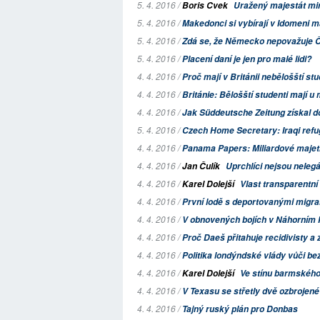
5. 4. 2016 /
Boris Cvek
Uražený majestát min
5. 4. 2016 /
Makedonci si vybírají v Idomeni ma
5. 4. 2016 /
Zdá se, že Německo nepovažuje Č
5. 4. 2016 /
Placení daní je jen pro malé lidi?
4. 4. 2016 /
Proč mají v Británii nebělošští stud
4. 4. 2016 /
Británie: Bělošští studenti mají u 
4. 4. 2016 /
Jak
Süddeutsche Zeitung
získal d
5. 4. 2016 /
Czech Home Secretary: Iraqi refug
4. 4. 2016 /
Panama Papers: Miliardové majetk
4. 4. 2016 /
Jan Čulík
Uprchlíci nejsou nelegá
4. 4. 2016 /
Karel Dolejší
Vlast transparentn
4. 4. 2016 /
První lodě s deportovanými migran
4. 4. 2016 /
V obnovených bojích v Náhorním K
4. 4. 2016 /
Proč Daeš přitahuje recidivisty a z
4. 4. 2016 /
Politika londýndské vlády vůči be
4. 4. 2016 /
Karel Dolejší
Ve stínu barmského
4. 4. 2016 /
V Texasu se střetly dvě ozbroje
4. 4. 2016 /
Tajný ruský plán pro Donbas