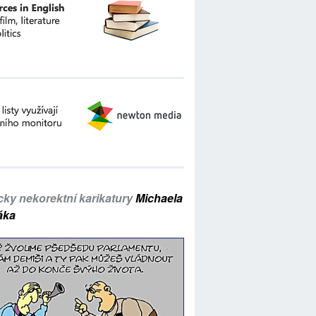
icky nekorektní karikatury
Michaela
áka