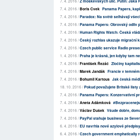
7. 4. 2016 /
Z moskevských ulic. Putin: Jaká
7. 4. 2016 /
Boris Cvek
Panama Papers, kapi
7. 4. 2016 /
Paradox: Na světě selhávají všech
7. 4. 2016 /
Panama Papers: Obrovský odliv pe
7. 4. 2016 /
Human Rights Watch: Česká vláda
7. 4. 2016 /
Český rozhlas ukazuje migrační kri
7. 4. 2016 /
Czech public service Radio present
1. 4. 2016 /
Praha je krásná, jen kdyby tam ne
7. 4. 2016 /
František Řezáč
Zločiny kapitali
7. 4. 2016 /
Marek Jandák
Francie v temném
7. 4. 2016 /
Bohumil Kartous
Jak česká média
18. 10. 2016 /
Pokud považujete Britské listy z
7. 4. 2016 /
Panama Papers: Konzervativní pre
7. 4. 2016 /
Aneta Adámková
#Bezpracenejs
7. 4. 2016 /
Václav Dušek
Všude dobře, doma
7. 4. 2016 /
PayPal stahuje business ze Severní
6. 4. 2016 /
EU navrhla nové azylové předpisy
6. 4. 2016 /
Czech government emphatically r