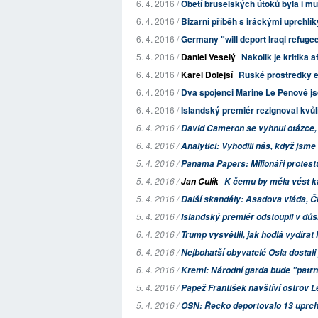
6. 4. 2016 /
Obětí bruselských útoků byla i mu
6. 4. 2016 /
Bizarní příběh s iráckými uprchlíky
6. 4. 2016 /
Germany "will deport Iraqi refuge
5. 4. 2016 /
Daniel Veselý
Nakolik je kritika
6. 4. 2016 /
Karel Dolejší
Ruské prostředky e
6. 4. 2016 /
Dva spojenci Marine Le Penové j
6. 4. 2016 /
Islandský premiér rezignoval kvů
6. 4. 2016 /
David Cameron se vyhnul otázce, z
6. 4. 2016 /
Analytici: Vyhodili nás, když jsme
5. 4. 2016 /
Panama Papers: Milionáři protestu
5. 4. 2016 /
Jan Čulík
K čemu by měla vést 
5. 4. 2016 /
Další skandály: Asadova vláda, Č
5. 4. 2016 /
Islandský premiér odstoupil v d
6. 4. 2016 /
Trump vysvětlil, jak hodlá vydírat 
6. 4. 2016 /
Nejbohatší obyvatelé Osla dostali
6. 4. 2016 /
Kreml: Národní garda bude "patr
5. 4. 2016 /
Papež František navštíví ostrov 
5. 4. 2016 /
OSN: Řecko deportovalo 13 uprchl