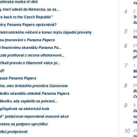
slimská matka tří dětí
v
, kteří odešli do Německa, se za...
2.
es back to the Czech Republic"
Tr
S
 aféry Panama Papers oprávněná?
31
lektronického válčení a konec mýtu západní převahy
It
sou jmenováni v
Panama Papers
31
li finančnímu skandálu
Panama Pa...
Pr
da profitoval z otcova offshoreové...
př
 říkali pravdu o Obamově válce pr...
1.
jí!
M
an
kauza Panama Papers
31
ína, otec britského premiéra Camerona
BB
ůsledku skandálu ohledně Panama Papers
C
Mexiko, aby zaplatilo za pohrani...
3.
 příspěvek na elektrická kola
Dů
tu
ně" potlačovat nepovolené masové akce
za
Lesbos na podporu uprchlíků
31
íků protiprávně
Iz