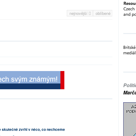
nejnovější
oblíbené
Polit
Marč
e skutečně zvrhl v něco, co nechceme