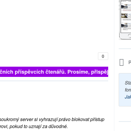
0
P
ních příspěvcích čtenářů. Prosíme, přispějte. ➥
St
for
Ja
soukromý server si vyhrazují právo blokovat přístup
rovi, pokud to uznají za důvodné.