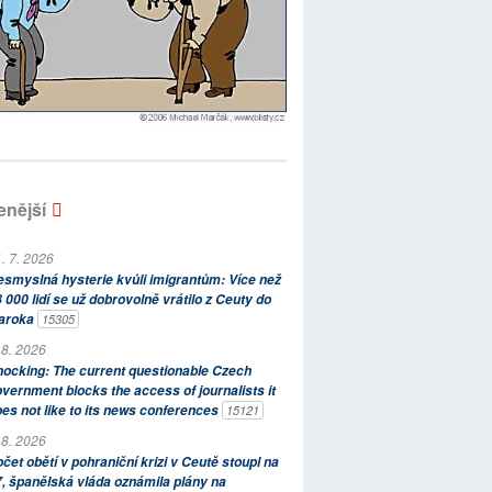
enější
. 7. 2026
smyslná hysterie kvůli imigrantům: Více než
 000 lidí se už dobrovolně vrátilo z Ceuty do
aroka
15305
 8. 2026
ocking: The current questionable Czech
vernment blocks the access of journalists it
es not like to its news conferences
15121
 8. 2026
čet obětí v pohraniční krizi v Ceutě stoupl na
, španělská vláda oznámila plány na