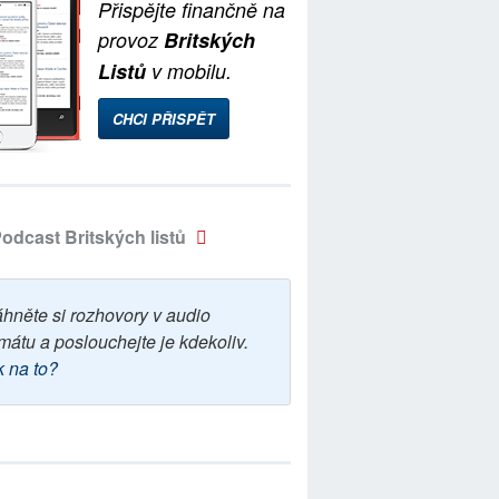
Přispějte finančně na
provoz
Britských
Listů
v mobilu.
CHCI PŘISPĚT
odcast Britských listů
áhněte si rozhovory v audio
mátu a poslouchejte je kdekoliv.
k na to?