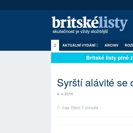
AKTUÁLNÍ VYDÁNÍ
ARCHIV
ROZ
Britské listy plně zá
Syrští alávité se
4. 4. 2016
čas čtení 1 minuta