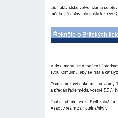
Lídři alávistské větve islámu se otev
média, představitelé sekty také vyzýv
V dokumentu se náboženští představi
svou komunitu, aby se "stala kataly
Osmistránkový dokument nazvaný "De
a předán řadě médií, včetně
BBC, We
Text se přimlouvá za Sýrii založeno
Asadův režim za "totalitářský".