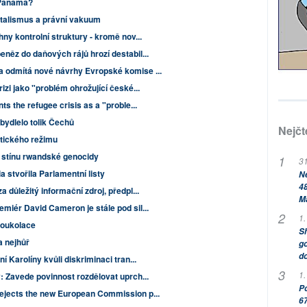
 Panama?
talismus a právní vakuum
ny kontrolní struktury - kromě nov...
něz do daňových rájů hrozí destabil...
 odmítá nové návrhy Evropské komise ...
zi jako "problém ohrožující české...
s the refugee crisis as a "proble...
bydlelo tolik Čechů
Nejčt
stického režimu
 stínu rwandské genocidy
31
 stvořila Parlamentní listy
Ne
48
a důležitý informační zdroj, předpl...
M
miér David Cameron je stále pod sil...
1.
oukolace
Sh
 nejhůř
go
do
 Karolíny kvůli diskriminaci tran...
1.
: Zavede povinnost rozdělovat uprch...
Po
ejects the new European Commission p...
67