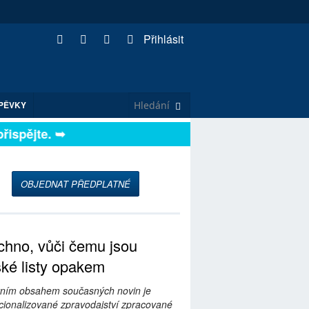
Přihlásit
PĚVKY
spějte. ➥
OBJEDNAT PŘEDPLATNÉ
hno, vůči čemu jsou
ské listy opakem
ním obsahem současných novin je
ionalizované zpravodajství zpracované