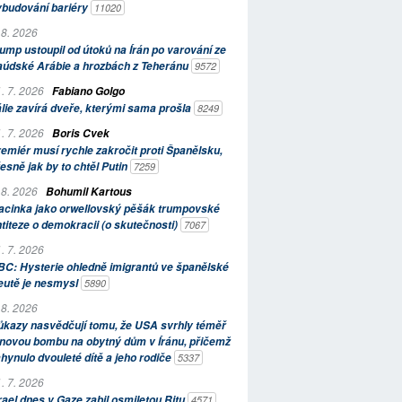
ybudování bariéry
11020
 8. 2026
ump ustoupil od útoků na Írán po varování ze
aúdské Arábie a hrozbách z Teheránu
9572
. 7. 2026
Fabiano Golgo
álie zavírá dveře, kterými sama prošla
8249
. 7. 2026
Boris Cvek
emiér musí rychle zakročit proti Španělsku,
esně jak by to chtěl Putin
7259
 8. 2026
Bohumil Kartous
acinka jako orwellovský pěšák trumpovské
titeze o demokracii (o skutečnosti)
7067
. 7. 2026
C: Hysterie ohledně imigrantů ve španělské
eutě je nesmysl
5890
 8. 2026
kazy nasvědčují tomu, že USA svrhly téměř
novou bombu na obytný dům v Íránu, přičemž
hynulo dvouleté dítě a jeho rodiče
5337
. 7. 2026
rael dnes v Gaze zabil osmiletou Ritu
4571