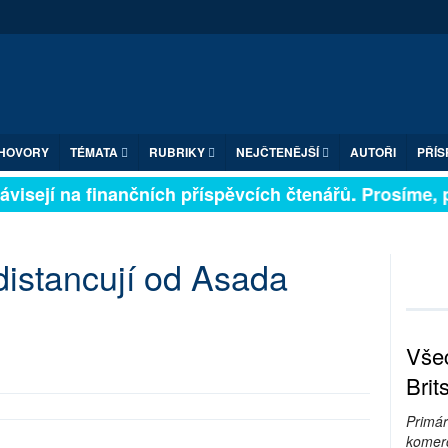
HOVORY
TÉMATA
RUBRIKY
NEJČTENĚJŠÍ
AUTOŘI
PŘÍS
visejí na finančních příspěvcích čtenářů. Prosíme, při
 distancují od Asada
Všec
Brit
Primár
komerc