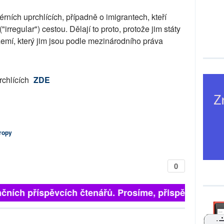
rních uprchlících, případně o imigrantech, kteří
irregular") cestou. Dělají to proto, protože jim státy
 území, který jim jsou podle mezinárodního práva
rchlících
ZDE
ropy
0
čních příspěvcích čtenářů. Prosíme, přispějte. ➥