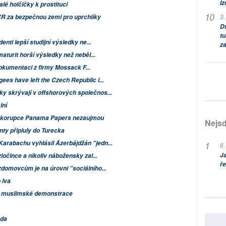
Iz
lé holčičky k prostituci
3.
R za bezpečnou zemi pro uprchlíky
Dů
tu
enti lepší studijní výsledky ne...
za
maturit horší výsledky než neběl...
okumentaci z firmy Mossack F...
ees have left the Czech Republic i...
y skrývají v offshorových společnos...
lní
í korupce
Panama Papers
nezaujmou
Nejsd
ty připluly do Turecka
arabachu vyhlásil Ázerbájdžán "jedn...
6.
Ja
ločince a nikoliv nábožensky zal...
ře
zdomovcům je na úrovni "sociálního...
 lva
né muslimské demonstrace
ada