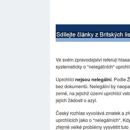
Ve svém zpravodajství referují hlas
systematicky o "nelegálních" uprchl
Uprchlíci
nejsou nelegální
. Podle 
bez dokumentů. Nelegální by naopa
země, na jejichž území uprchlíci vst
jejich žádosti o azyl.
Český rozhlas vyvolává zmatek a zře
uprchlících jako o "nelegálních". K
zřejmě velké problémy vysvětlit tuto