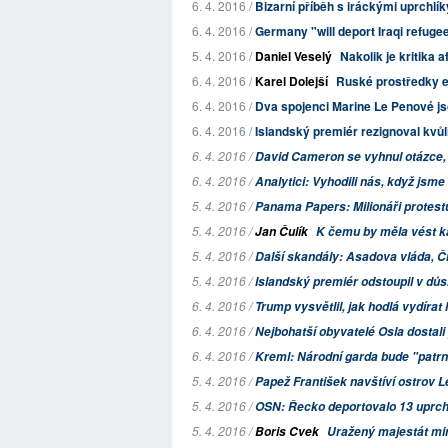
6. 4. 2016 /
Bizarní příběh s iráckými uprchlíky
6. 4. 2016 /
Germany "will deport Iraqi refuge
5. 4. 2016 /
Daniel Veselý
Nakolik je kritika
6. 4. 2016 /
Karel Dolejší
Ruské prostředky e
6. 4. 2016 /
Dva spojenci Marine Le Penové j
6. 4. 2016 /
Islandský premiér rezignoval kvů
6. 4. 2016 /
David Cameron se vyhnul otázce, z
6. 4. 2016 /
Analytici: Vyhodili nás, když jsme
5. 4. 2016 /
Panama Papers: Milionáři protestu
5. 4. 2016 /
Jan Čulík
K čemu by měla vést 
5. 4. 2016 /
Další skandály: Asadova vláda, Č
5. 4. 2016 /
Islandský premiér odstoupil v d
6. 4. 2016 /
Trump vysvětlil, jak hodlá vydírat 
6. 4. 2016 /
Nejbohatší obyvatelé Osla dostali
6. 4. 2016 /
Kreml: Národní garda bude "patr
5. 4. 2016 /
Papež František navštíví ostrov 
5. 4. 2016 /
OSN: Řecko deportovalo 13 uprchl
5. 4. 2016 /
Boris Cvek
Uražený majestát min