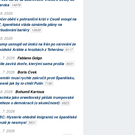
aroka
14878
 8. 2026
čet obětí v pohraniční krizi v Ceutě stoupl na
, španělská vláda oznámila plány na
ybudování bariéry
10639
 8. 2026
ump ustoupil od útoků na Írán po varování ze
aúdské Arábie a hrozbách z Teheránu
9117
. 7. 2026
Fabiano Golgo
álie zavírá dveře, kterými sama prošla
8031
. 7. 2026
Boris Cvek
emiér musí rychle zakročit proti Španělsku,
esně jak by to chtěl Putin
7190
 8. 2026
Bohumil Kartous
acinka jako orwellovský pěšák trumpovské
titeze o demokracii (o skutečnosti)
6823
. 7. 2026
C: Hysterie ohledně imigrantů ve španělské
eutě je nesmysl
5831
. 7. 2026