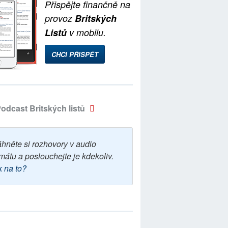
Přispějte finančně na
provoz
Britských
Listů
v mobilu.
CHCI PŘISPĚT
odcast Britských listů
áhněte si rozhovory v audio
mátu a poslouchejte je kdekoliv.
k na to?