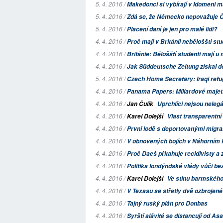
5. 4. 2016 /
Makedonci si vybírají v Idomeni ma
5. 4. 2016 /
Zdá se, že Německo nepovažuje Č
5. 4. 2016 /
Placení daní je jen pro malé lidi?
4. 4. 2016 /
Proč mají v Británii nebělošští stud
4. 4. 2016 /
Británie: Bělošští studenti mají u 
4. 4. 2016 /
Jak
Süddeutsche Zeitung
získal d
5. 4. 2016 /
Czech Home Secretary: Iraqi refug
4. 4. 2016 /
Panama Papers: Miliardové majetk
4. 4. 2016 /
Jan Čulík
Uprchlíci nejsou nelegá
4. 4. 2016 /
Karel Dolejší
Vlast transparentn
4. 4. 2016 /
První lodě s deportovanými migran
4. 4. 2016 /
V obnovených bojích v Náhorním K
4. 4. 2016 /
Proč Daeš přitahuje recidivisty a z
4. 4. 2016 /
Politika londýndské vlády vůči be
4. 4. 2016 /
Karel Dolejší
Ve stínu barmského
4. 4. 2016 /
V Texasu se střetly dvě ozbroje
4. 4. 2016 /
Tajný ruský plán pro Donbas
4. 4. 2016 /
Syrští alávité se distancují od As