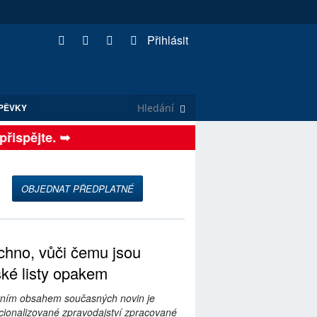
Přihlásit
PĚVKY
ispějte. ➥
OBJEDNAT PŘEDPLATNÉ
hno, vůči čemu jsou
ské listy opakem
ním obsahem současných novin je
ionalizované zpravodajství zpracované