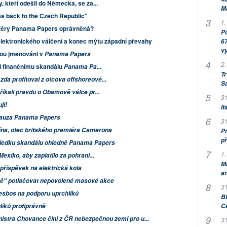
, kteří odešli do Německa, se za...
M
es back to the Czech Republic"
1.
 aféry Panama Papers oprávněná?
Po
lektronického válčení a konec mýtu západní převahy
67
v
sou jmenováni v
Panama Papers
2.
li finančnímu skandálu
Panama Pa...
Tr
da profitoval z otcova offshoreové...
S
 říkali pravdu o Obamově válce pr...
31
jí!
It
kauza Panama Papers
31
ína, otec britského premiéra Camerona
Pr
př
ůsledku skandálu ohledně Panama Papers
1.
Mexiko, aby zaplatilo za pohrani...
M
 příspěvek na elektrická kola
an
ně" potlačovat nepovolené masové akce
31
Lesbos na podporu uprchlíků
BB
C
íků protiprávně
istra Chovance činí z ČR nebezpečnou zemi pro u...
31