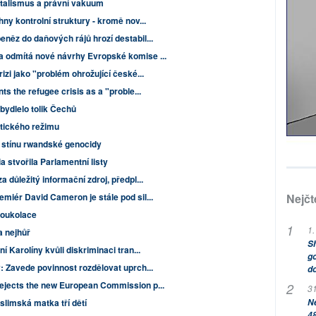
talismus a právní vakuum
ny kontrolní struktury - kromě nov...
něz do daňových rájů hrozí destabil...
 odmítá nové návrhy Evropské komise ...
zi jako "problém ohrožující české...
s the refugee crisis as a "proble...
bydlelo tolik Čechů
stického režimu
 stínu rwandské genocidy
 stvořila Parlamentní listy
a důležitý informační zdroj, předpl...
Nejčt
miér David Cameron je stále pod sil...
oukolace
1.
 nejhůř
Sh
 Karolíny kvůli diskriminaci tran...
go
: Zavede povinnost rozdělovat uprch...
do
ejects the new European Commission p...
31
Ne
slimská matka tří dětí
48