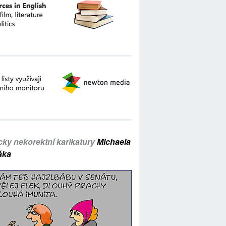
icky nekorektní karikatury
Michaela
áka