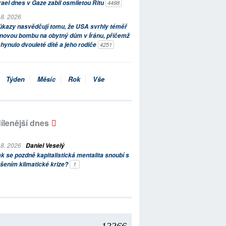
rael dnes v Gaze zabil osmiletou Ritu
4498
 8. 2026
kazy nasvědčují tomu, že USA svrhly téměř
novou bombu na obytný dům v Íránu, přičemž
hynulo dvouleté dítě a jeho rodiče
4251
Týden
Měsíc
Rok
Vše
ílenější dnes
 8. 2026
Daniel Veselý
k se pozdně kapitalistická mentalita snoubí s
šením klimatické krize?
1
13366