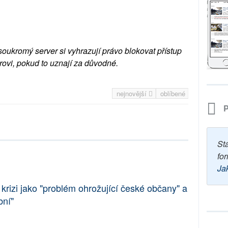
soukromý server si vyhrazují právo blokovat přístup
rovi, pokud to uznají za důvodné.
nejnovější
oblíbené
P
St
for
Ja
krizi jako "problém ohrožující české občany" a
bní"