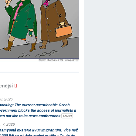
enější
 8. 2026
ocking: The current questionable Czech
vernment blocks the access of journalists it
es not like to its news conferences
15038
. 7. 2026
smyslná hysterie kvůli imigrantům: Více než
 000 lidí se už dobrovolně vrátilo z Ceuty do