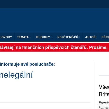
HOVORY
TÉMATA
RUBRIKY
NEJČTENĚJŠÍ
AUTOŘI
PŘÍS
ávisejí na finančních příspěvcích čtenářů. Prosíme, př
informuje své posluchače:
nelegální
Všec
Brit
Primár
komerc