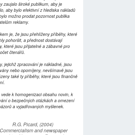
by zaujalo široké publikum, aby je
lo, aby bylo efektivní z hlediska nákladů
bylo možno prodat pozornost publika
telům reklamy.
kem je, že jsou přehlíženy příběhy, které
ly pohoršit, a přednost dostávají
y, které jsou přijatelné a zábavné pro
počet čtenářů.
y, jejichž zpracování je nákladné, jsou
vány nebo opomíjeny, nevšímavě jsou
zeny také ty příběhy, které jsou finančně
ní.
 vede k homogenizaci obsahu novin, k
vání o bezpečných otázkách a omezení
názorů a vyjadřovaných myšlenek.
R.G. Picard, (2004)
“Commercialism and newspaper