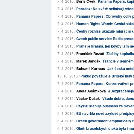
7. 4. 2016 /
Boris Cvek
Panama Papers, kapi
7. 4. 2016 /
Paradox: Na světě selhávají všech
7. 4. 2016 /
Panama Papers: Obrovský odliv pe
7. 4. 2016 /
Human Rights Watch: Česká vláda
7. 4. 2016 /
Český rozhlas ukazuje migrační kri
7. 4. 2016 /
Czech public service Radio present
1. 4. 2016 /
Praha je krásná, jen kdyby tam ne
7. 4. 2016 /
František Řezáč
Zločiny kapitali
7. 4. 2016 /
Marek Jandák
Francie v temném
7. 4. 2016 /
Bohumil Kartous
Jak česká média
18. 10. 2016 /
Pokud považujete Britské listy z
7. 4. 2016 /
Panama Papers: Konzervativní pre
7. 4. 2016 /
Aneta Adámková
#Bezpracenejs
7. 4. 2016 /
Václav Dušek
Všude dobře, doma
7. 4. 2016 /
PayPal stahuje business ze Severní
6. 4. 2016 /
EU navrhla nové azylové předpisy
6. 4. 2016 /
Czech government emphatically r
6. 4. 2016 /
Obětí bruselských útoků byla i mu