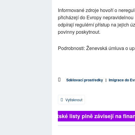
Informované zdroje hovoří o neregulé
přicházejí do Evropy nepravidelnou ("
odpírají regulérní přístup na jejich
povinny poskytnout.
Podrobnosti: Ženevská úmluva o up
Sdělovací prostředky
|
Imigrace do Ev
Vytisknout
Britské listy plně závisejí na finan