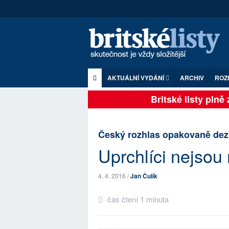
AKTUÁLNÍ VYDÁNÍ
ARCHIV
ROZ
Britské listy plně z
Český rozhlas opakovaně dez
Uprchlíci nejsou 
4. 4. 2016 /
Jan Čulík
čas čtení 1 minuta