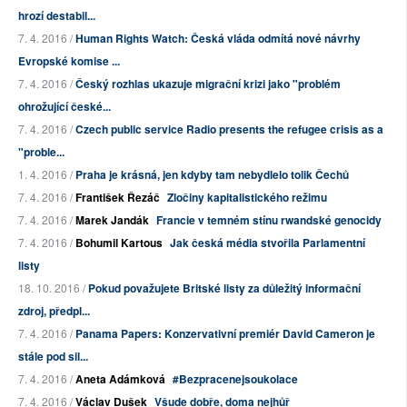
hrozí destabil...
7. 4. 2016 /
Human Rights Watch: Česká vláda odmítá nové návrhy
Evropské komise ...
7. 4. 2016 /
Český rozhlas ukazuje migrační krizi jako "problém
ohrožující české...
7. 4. 2016 /
Czech public service Radio presents the refugee crisis as a
"proble...
1. 4. 2016 /
Praha je krásná, jen kdyby tam nebydlelo tolik Čechů
7. 4. 2016 /
František Řezáč
Zločiny kapitalistického režimu
7. 4. 2016 /
Marek Jandák
Francie v temném stínu rwandské genocidy
7. 4. 2016 /
Bohumil Kartous
Jak česká média stvořila Parlamentní
listy
18. 10. 2016 /
Pokud považujete Britské listy za důležitý informační
zdroj, předpl...
7. 4. 2016 /
Panama Papers: Konzervativní premiér David Cameron je
stále pod sil...
7. 4. 2016 /
Aneta Adámková
#Bezpracenejsoukolace
7. 4. 2016 /
Václav Dušek
Všude dobře, doma nejhůř