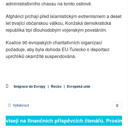
administrativního chaosu na tomto ostrově.
Afghánci prchají před islamistickým extremismem a deset
let trvající občanskou válkou, Konžská demokratická
republika trpí dlouhodobým vojenským povstáním.
Koalice 90 evropských charitativních organizací
požaduje, aby byla dohoda EU-Turecko o deportaci
uprchlíků okamžitě suspendována.
Imigrace do Evropy
|
Řecko
|
Evropská unie
0
Vytisknout
 závisejí na finančních příspěvcích čtenářů. Prosíme, 