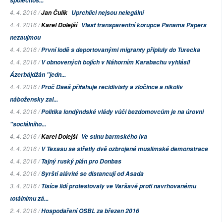
společnos...
4. 4. 2016 /
Jan Čulík
Uprchlíci nejsou nelegální
4. 4. 2016 /
Karel Dolejší
Vlast transparentní korupce
Panama Papers
nezaujmou
4. 4. 2016 /
První lodě s deportovanými migranty připluly do Turecka
4. 4. 2016 /
V obnovených bojích v Náhorním Karabachu vyhlásil
Ázerbájdžán "jedn...
4. 4. 2016 /
Proč Daeš přitahuje recidivisty a zločince a nikoliv
nábožensky zal...
4. 4. 2016 /
Politika londýndské vlády vůči bezdomovcům je na úrovni
"sociálního...
4. 4. 2016 /
Karel Dolejší
Ve stínu barmského lva
4. 4. 2016 /
V Texasu se střetly dvě ozbrojené muslimské demonstrace
4. 4. 2016 /
Tajný ruský plán pro Donbas
4. 4. 2016 /
Syrští alávité se distancují od Asada
3. 4. 2016 /
Tisíce lidí protestovaly ve Varšavě proti navrhovanému
totálnímu zá...
2. 4. 2016 /
Hospodaření OSBL za březen 2016