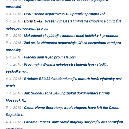
uprchlíků
5. 4. 2016 /
OSN: Řecko deportovalo 13 uprchlíků protiprávně
5. 4. 2016 /
Boris Cvek
Uražený majestát ministra Chovance činí z ČR
nebezpečnou zemi pro u...
5. 4. 2016 /
Makedonci si vybírají v Idomeni malé holčičky k prostituci
5. 4. 2016 /
Zdá se, že Německo nepovažuje ČR za bezpečnou zemi pro
uprchlíky
5. 4. 2016 /
Placení daní je jen pro malé lidi?
4. 4. 2016 /
Proč mají v Británii nebělošští studenti lepší studijní
výsledky ne...
4. 4. 2016 /
Británie: Bělošští studenti mají u maturit horší výsledky než
neběl...
4. 4. 2016 /
Jak
Süddeutsche Zeitung
získal dokumentaci z firmy
Mossack F...
5. 4. 2016 /
Czech Home Secretary: Iraqi refugees have left the Czech
Republic i...
4. 4. 2016 /
Panama Papers: Miliardové majetky skrývají v offshorových