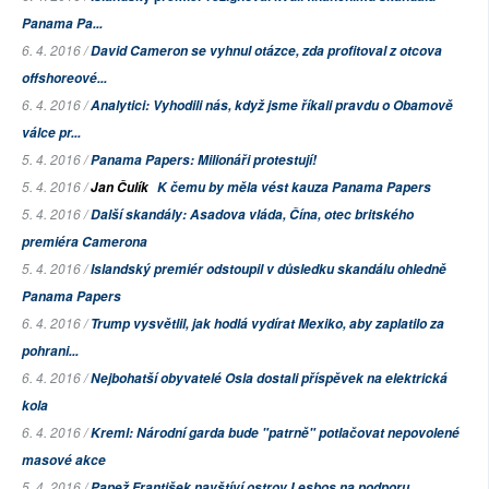
Panama Pa...
6. 4. 2016 /
David Cameron se vyhnul otázce, zda profitoval z otcova
offshoreové...
6. 4. 2016 /
Analytici: Vyhodili nás, když jsme říkali pravdu o Obamově
válce pr...
5. 4. 2016 /
Panama Papers: Milionáři protestují!
5. 4. 2016 /
Jan Čulík
K čemu by měla vést kauza Panama Papers
5. 4. 2016 /
Další skandály: Asadova vláda, Čína, otec britského
premiéra Camerona
5. 4. 2016 /
Islandský premiér odstoupil v důsledku skandálu ohledně
Panama Papers
6. 4. 2016 /
Trump vysvětlil, jak hodlá vydírat Mexiko, aby zaplatilo za
pohrani...
6. 4. 2016 /
Nejbohatší obyvatelé Osla dostali příspěvek na elektrická
kola
6. 4. 2016 /
Kreml: Národní garda bude "patrně" potlačovat nepovolené
masové akce
5. 4. 2016 /
Papež František navštíví ostrov Lesbos na podporu