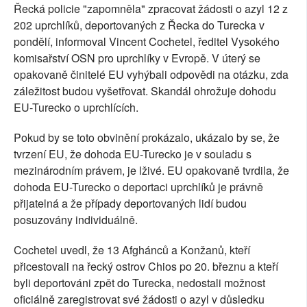
Řecká policie "zapomněla" zpracovat žádosti o azyl 12 z
202 uprchlíků, deportovaných z Řecka do Turecka v
pondělí, informoval Vincent Cochetel, ředitel Vysokého
komisařství OSN pro uprchlíky v Evropě. V úterý se
opakovaně činitelé EU vyhýbali odpovědi na otázku, zda
záležitost budou vyšetřovat. Skandál ohrožuje dohodu
EU-Turecko o uprchlících.
Pokud by se toto obvinění prokázalo, ukázalo by se, že
tvrzení EU, že dohoda EU-Turecko je v souladu s
mezinárodním právem, je lživé. EU opakovaně tvrdila, že
dohoda EU-Turecko o deportaci uprchlíků je právně
přijatelná a že případy deportovaných lidí budou
posuzovány individuálně.
Cochetel uvedl, že 13 Afghánců a Konžanů, kteří
přicestovali na řecký ostrov Chios po 20. březnu a kteří
byli deportováni zpět do Turecka, nedostali možnost
oficiálně zaregistrovat své žádosti o azyl v důsledku