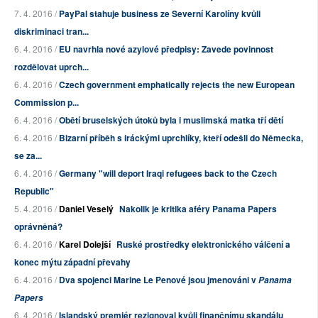
7. 4. 2016 /
PayPal stahuje business ze Severní Karolíny kvůli
diskriminaci tran...
6. 4. 2016 /
EU navrhla nové azylové předpisy: Zavede povinnost
rozdělovat uprch...
6. 4. 2016 /
Czech government emphatically rejects the new European
Commission p...
6. 4. 2016 /
Obětí bruselských útoků byla i muslimská matka tří dětí
6. 4. 2016 /
Bizarní příběh s iráckými uprchlíky, kteří odešli do Německa,
se za...
6. 4. 2016 /
Germany "will deport Iraqi refugees back to the Czech
Republic"
5. 4. 2016 /
Daniel Veselý
Nakolik je kritika aféry Panama Papers
oprávněná?
6. 4. 2016 /
Karel Dolejší
Ruské prostředky elektronického válčení a
konec mýtu západní převahy
6. 4. 2016 /
Dva spojenci Marine Le Penové jsou jmenováni v
Panama
Papers
6. 4. 2016 /
Islandský premiér rezignoval kvůli finančnímu skandálu