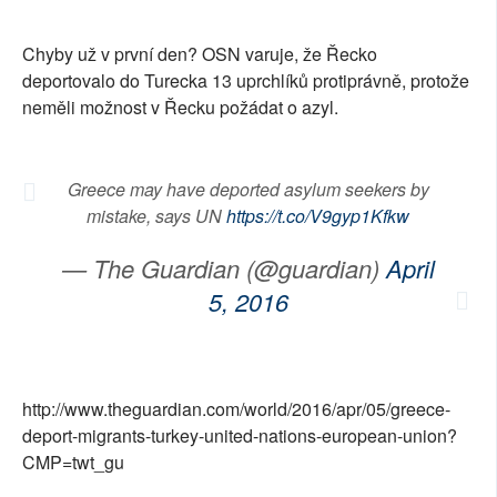
SOCIÁLNÍ SÍTĚ
Chyby už v první den? OSN varuje, že Řecko
RUBRIKY
deportovalo do Turecka 13 uprchlíků protiprávně, protože
neměli možnost v Řecku požádat o azyl.
PLNÁ VERZE STRÁNEK
Greece may have deported asylum seekers by
mistake, says UN
https://t.co/V9gyp1Kfkw
— The Guardian (@guardian)
April
5, 2016
http://www.theguardian.com/world/2016/apr/05/greece-
deport-migrants-turkey-united-nations-european-union?
CMP=twt_gu