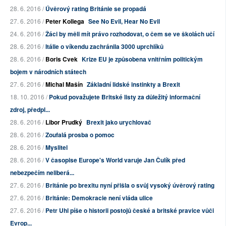
28. 6. 2016 /
Úvěrový rating Británie se propadá
27. 6. 2016 /
Peter Kollega
See No Evil, Hear No Evil
24. 6. 2016 /
Žáci by měli mít právo rozhodovat, o čem se ve školách učí
28. 6. 2016 /
Itálie o víkendu zachránila 3000 uprchlíků
28. 6. 2016 /
Boris Cvek
Krize EU je způsobena vnitřním politickým
bojem v národních státech
27. 6. 2016 /
Michal Mašín
Základní lidské instinkty a Brexit
18. 10. 2016 /
Pokud považujete Britské listy za důležitý informační
zdroj, předpl...
28. 6. 2016 /
Libor Prudký
Brexit jako urychlovač
28. 6. 2016 /
Zoufalá prosba o pomoc
28. 6. 2016 /
Myslitel
28. 6. 2016 /
V časopise Europe's World varuje Jan Čulík před
nebezpečím neliberá...
27. 6. 2016 /
Británie po brexitu nyní přišla o svůj vysoký úvěrový rating
27. 6. 2016 /
Británie: Demokracie není vláda ulice
27. 6. 2016 /
Petr Uhl píše o historii postojů české a britské pravice vůči
Evrop...