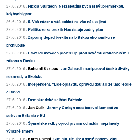
27. 6. 2016 /
Nicola Sturgeon: Nezasloužila bych si být premiérkou,
kdybych ignor...
26. 6. 2016 /
5. Váš názor a váš pohled na věc nás zajímá
27. 6. 2016 /
Politikové za brexit: Neexistuje žádný plán
27. 6. 2016 /
Záporný dopad brexitu na britskou ekonomiku se
prohlubuje
27. 6. 2016 /
Edward Snowden protestuje proti novému drakonickému
zákonu v Rusku
27. 6. 2016 /
Bohumil Kartous
Jan Zahradil manipuloval české diváky
nesmysly o Skotsku
27. 6. 2016 /
Independent: "Lidé opravdu, opravdu doufají, že tato teorie
o David...
27. 6. 2016 /
Demokratické selhání Británie
27. 6. 2016 /
Jan Čulík
Jeremy Corbyn nesabotoval kampaň za
setrvání Británie v EU
27. 6. 2016 /
Španělské volby oproti prvním odhadům nepřinesly
výrazné změny
27. 6. 2016 /
Karel Dolejší
Čím hůř, tím líp: Andělé pomsty vůči