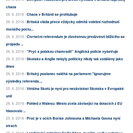
chaos
26. 6. 2016 /
Chaos v Británii se prohlubuje
26. 6. 2016 /
Britská vláda přece vždycky odmítá volební rozhodnutí
menšího počtu...
26. 6. 2016 /
Čtvrteční referendum je zlověstnou předzvěstí blížícího se
propadu ...
26. 6. 2016 /
"Pryč s polskou chamradí!" Anglická policie vyšetřuje
26. 6. 2016 /
Skotsko a Anglie nebyly politicky nikdy tak vzdáleny jako
dnes
26. 6. 2016 /
Britský poslanec naléhá na parlament:"Ignorujme
výsledky referenda....
25. 6. 2016 /
Většina Skotů je nyní pro nezávislost Skotska v Evropské
unii
26. 6. 2016 /
Pohled z Walesu: Město zcela závisející na dotacích z EU
hlasovalo ...
25. 6. 2016 /
Proč je v očích Borise Johnsona a Michaela Govea nyní
strach
25. 6. 2016 /