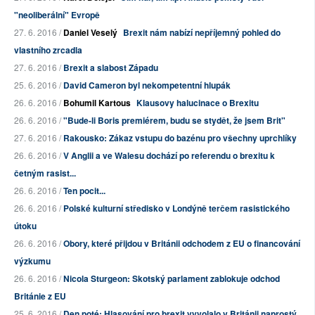
"neoliberální" Evropě
27. 6. 2016 /
Daniel Veselý
Brexit nám nabízí nepříjemný pohled do
vlastního zrcadla
27. 6. 2016 /
Brexit a slabost Západu
25. 6. 2016 /
David Cameron byl nekompetentní hlupák
26. 6. 2016 /
Bohumil Kartous
Klausovy halucinace o Brexitu
26. 6. 2016 /
"Bude-li Boris premiérem, budu se stydět, že jsem Brit"
27. 6. 2016 /
Rakousko: Zákaz vstupu do bazénu pro všechny uprchlíky
26. 6. 2016 /
V Anglii a ve Walesu dochází po referendu o brexitu k
četným rasist...
26. 6. 2016 /
Ten pocit...
26. 6. 2016 /
Polské kulturní středisko v Londýně terčem rasistického
útoku
26. 6. 2016 /
Obory, které přijdou v Británii odchodem z EU o financování
výzkumu
26. 6. 2016 /
Nicola Sturgeon: Skotský parlament zablokuje odchod
Británie z EU
25. 6. 2016 /
Den poté: Hlasování pro brexit vyvolalo v Británii naprostý