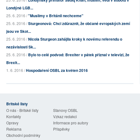
Londýnský primátor Sadiq Khan, muslim, vedl v sobotu v
Londýně LGB...
25. 6. 2016 /
"Muslimy v Británii nechceme"
25. 6. 2016 /
Sturgeonová: Chci zdůraznit, že občané evropských zemí
jsou ve Skot...
25. 6. 2016 /
Nicola Sturgeon zahájila kroky k novému referendu o
nezávislosti Sk...
25. 6. 2016 /
Bylo to celé podvod: Brexiter v pátek přiznal v televizi, že
Brexit...
1. 6. 2016 /
Hospodaření OSBL za květen 2016
Britské listy
O nás - Britské listy
Stanovy OSBL
Kontakty
Vzkaz redakci
Opravy
Informace pro autory
Reklama
Příspěvky
Obchodní podmínky