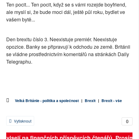
Ten pocit... Ten pocit, když se s vámi rozejde boyfriend,
SOCIÁLNÍ SÍTĚ
ale myslí si, že bude moci dál, ještě půl roku, bydlet ve
vašem bytě...
RUBRIKY
PLNÁ VERZE STRÁNEK
Den brexitu číslo 3. Neexistuje premiér. Neexistuje
opozice. Banky se připravují k odchodu ze země. Británii
se vládne prostřednictvím komentářů na stránkách Daily
Telegraphu.
Velká Británie - politika a společnost
|
Brexit
|
Brexit - vše
0
Vytisknout
 závisejí na finančních příspěvcích čtenářů. Prosíme, 