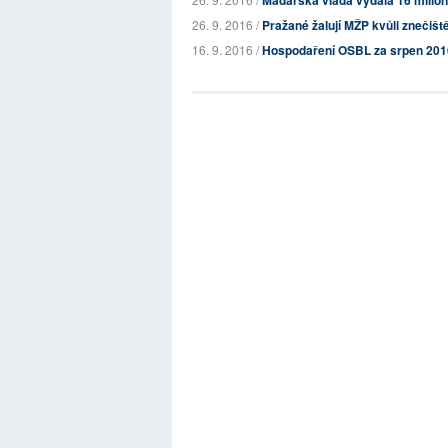
Maďarská vláda vydala 16 milion
26. 9. 2016 /
Pražané žalují MŽP kvůli znečišt
16. 9. 2016 /
Hospodaření OSBL za srpen 201