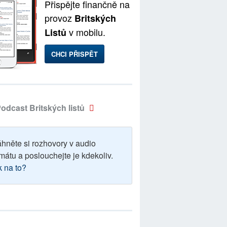
Přispějte finančně na
provoz
Britských
v mobilu.
Listů
CHCI PŘISPĚT
odcast Britských listů
áhněte si rozhovory v audio
mátu a poslouchejte je kdekoliv.
k na to?