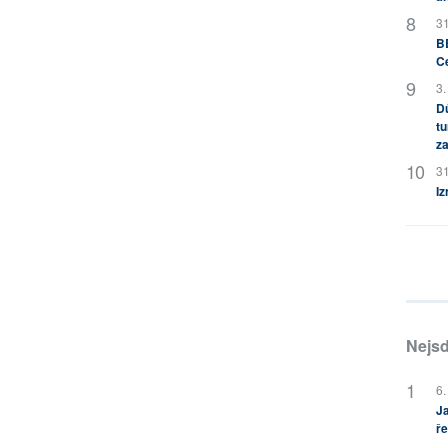
31
BB
C
3.
Dů
tu
za
31
Iz
Nejsd
6.
Ja
ře