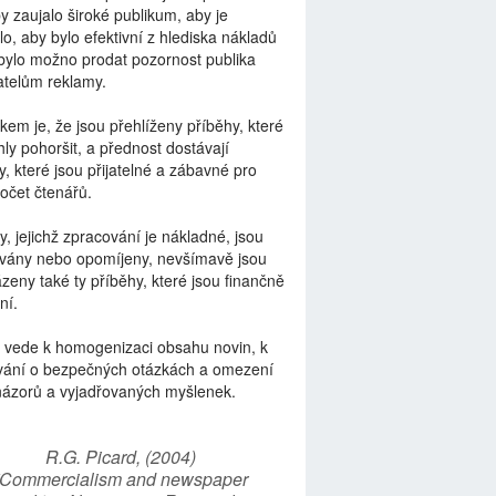
by zaujalo široké publikum, aby je
lo, aby bylo efektivní z hlediska nákladů
bylo možno prodat pozornost publika
telům reklamy.
kem je, že jsou přehlíženy příběhy, které
ly pohoršit, a přednost dostávají
y, které jsou přijatelné a zábavné pro
počet čtenářů.
y, jejichž zpracování je nákladné, jsou
vány nebo opomíjeny, nevšímavě jsou
zeny také ty příběhy, které jsou finančně
ní.
 vede k homogenizaci obsahu novin, k
vání o bezpečných otázkách a omezení
názorů a vyjadřovaných myšlenek.
R.G. Picard, (2004)
“Commercialism and newspaper