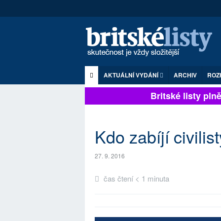
AKTUÁLNÍ VYDÁNÍ
ARCHIV
ROZ
Britské listy plně 
Kdo zabíjí civilist
27. 9. 2016
čas čtení < 1 minuta