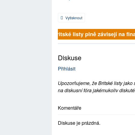
Vytisknout
Britské listy plně závisejí na fin
Diskuse
Přihlásit
Upozorňujeme, že Britské listy jako 
na diskusní fóra jakémukoliv diskuté
Komentáře
Diskuse je prázdná.