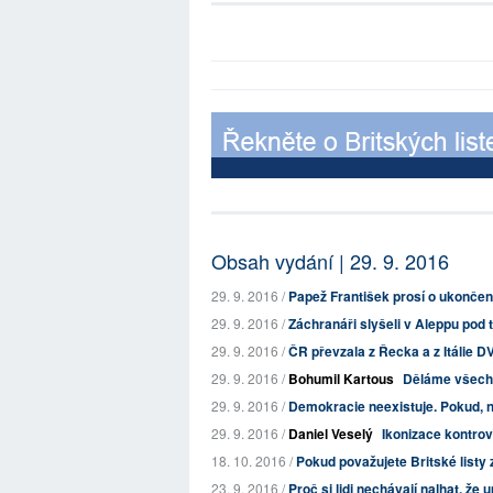
Obsah vydání | 29. 9. 2016
29. 9. 2016 /
Papež František prosí o ukončení
29. 9. 2016 /
Záchranáři slyšeli v Aleppu pod t
29. 9. 2016 /
ČR převzala z Řecka a z Itálie 
29. 9. 2016 /
Bohumil Kartous
Děláme všechn
29. 9. 2016 /
Demokracie neexistuje. Pokud, ne
29. 9. 2016 /
Daniel Veselý
Ikonizace kontrov
18. 10. 2016 /
Pokud považujete Britské listy z
23. 9. 2016 /
Proč si lidi nechávají nalhat, že u