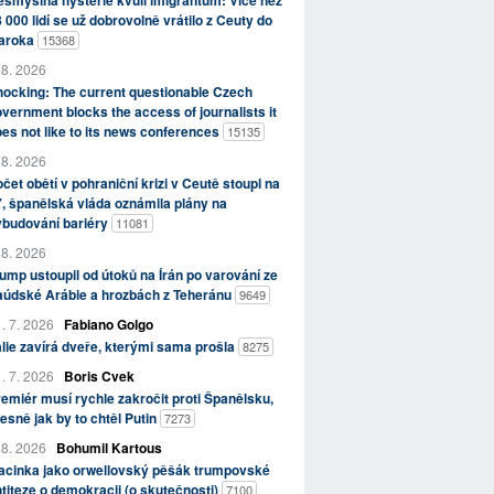
smyslná hysterie kvůli imigrantům: Více než
 000 lidí se už dobrovolně vrátilo z Ceuty do
aroka
15368
 8. 2026
ocking: The current questionable Czech
vernment blocks the access of journalists it
es not like to its news conferences
15135
 8. 2026
čet obětí v pohraniční krizi v Ceutě stoupl na
, španělská vláda oznámila plány na
ybudování bariéry
11081
 8. 2026
ump ustoupil od útoků na Írán po varování ze
aúdské Arábie a hrozbách z Teheránu
9649
. 7. 2026
Fabiano Golgo
álie zavírá dveře, kterými sama prošla
8275
. 7. 2026
Boris Cvek
emiér musí rychle zakročit proti Španělsku,
esně jak by to chtěl Putin
7273
 8. 2026
Bohumil Kartous
acinka jako orwellovský pěšák trumpovské
titeze o demokracii (o skutečnosti)
7100