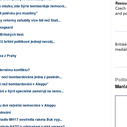
 otázku, zda Sýrie bombarduje nemocni...
ali polévku pro muslimy"
eformy zahubily více lidí než Stali...
rkegaard
ritských listů
britští politikové jednají navzáj...
ka z Prahy
adernému konfliktu?
v noci bombardována jedna z posledn...
Polit
jší než bombardování v Aleppu"
Marč
í v Sýrii specielně zaměřují na nemo...
u dvě největší nemocnice v Aleppu
dování
adlo MH17 sestřelila raketa Buk vyp...
řebuje NATO k odstrašení ruské agrese?