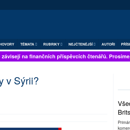
HOVORY
TÉMATA
RUBRIKY
NEJČTENĚJŠÍ
AUTOŘI
PŘÍS
závisejí na finančních příspěvcích čtenářů. Prosíme, 
y v Sýrii?
Všec
Brit
Primár
komerc