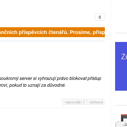
0
ančních příspěvcích čtenářů. Prosíme, přispějte. ➥
soukromý server si vyhrazují právo blokovat přístup
rovi, pokud to uznají za důvodné.
nejnovější
oblíbené