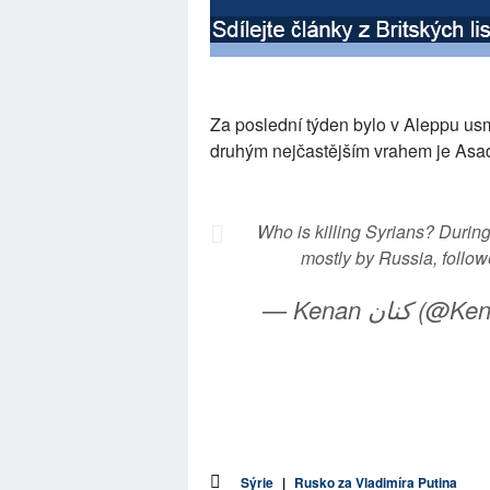
Za poslední týden bylo v Aleppu us
druhým nejčastějším vrahem je Asa
Who is killing Syrians? During
mostly by Russia, follo
— Kenan ان
Sýrie
|
Rusko za Vladimíra Putina