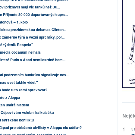
vi příznivci mají víc tanků než Bu...
: Přijmete 80 000 deportovaných uprc...
tonová – 1. kolo
ckou prezidentskou debatu s Clinton...
záměrně týrá a vězní uprchlíky, por...
mě týdeník Respekt"
by média občanům nelhala
 které Putin a Asad nemilosrdně bom...
ti podzemním bunkrům signalizuje nov...
nás svět takhle viděl."
do bude tuto zemi spravovat?
ře z Aleppa
tan umírá hladem
 Odpoví vám volební kalkulačka
Nejčt
 syrského konfliktu
pad pro obležené civilisty v Aleppu nic udělat?
31