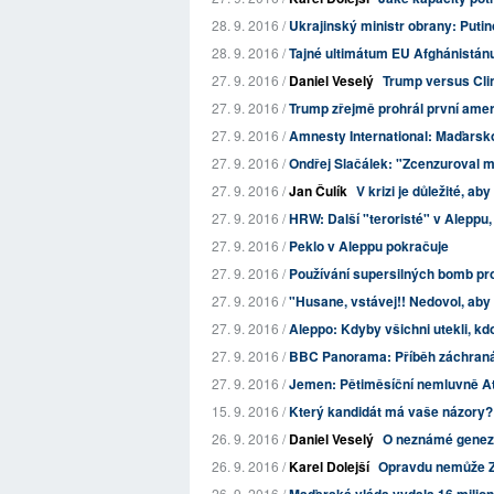
28. 9. 2016 /
Ukrajinský ministr obrany: Putino
28. 9. 2016 /
Tajné ultimátum EU Afghánistánu
27. 9. 2016 /
Daniel Veselý
Trump versus Clin
27. 9. 2016 /
Trump zřejmě prohrál první ameri
27. 9. 2016 /
Amnesty International: Maďarsko 
27. 9. 2016 /
Ondřej Slačálek: "Zcenzuroval 
27. 9. 2016 /
Jan Čulík
V krizi je důležité, a
27. 9. 2016 /
HRW: Další "teroristé" v Aleppu,
27. 9. 2016 /
Peklo v Aleppu pokračuje
27. 9. 2016 /
Používání supersilných bomb pro
27. 9. 2016 /
"Husane, vstávej!! Nedovol, aby 
27. 9. 2016 /
Aleppo: Kdyby všichni utekli, k
27. 9. 2016 /
BBC Panorama: Příběh záchraná
27. 9. 2016 /
Jemen: Pětiměsíční nemluvně A
15. 9. 2016 /
Který kandidát má vaše názory?
26. 9. 2016 /
Daniel Veselý
O neznámé genezi
26. 9. 2016 /
Karel Dolejší
Opravdu nemůže Zá
26. 9. 2016 /