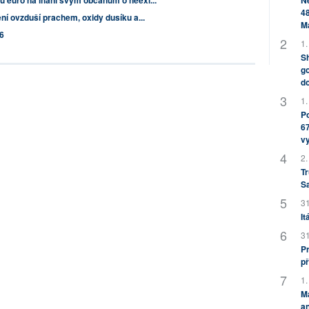
ů euro na lhaní svým občanům o neexi...
Ne
48
ění ovzduší prachem, oxidy dusíku a...
M
6
1.
Sh
go
do
1.
Po
67
v
2.
Tr
S
31
It
31
Pr
př
1.
M
an