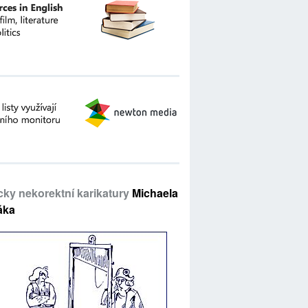
icky nekorektní karikatury
Michaela
áka