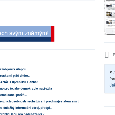
P
 zabíjení v Aleppu
St
roskami pláč dítěte...
for
DVANÁCT uprchlíků. Hanba!
Ja
o pro to, aby demokracie nepřežila
má šanci přežít...
erzních osobností neobstojí ani před majestátem smrti
a důležitý informační zdroj, předpl...
prchlíci jsou pro nadcházející v...