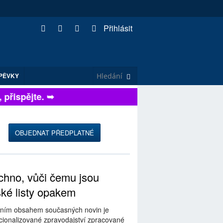
Přihlásit
PĚVKY
přispějte. ➥
OBJEDNAT PŘEDPLATNÉ
hno, vůči čemu jsou
ské listy opakem
ním obsahem současných novin je
ionalizované zpravodajství zpracované