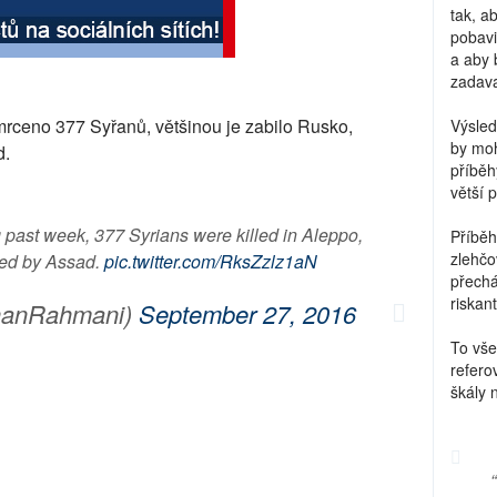
tak, a
pobavi
a aby 
zadava
mrceno 377 Syřanů, většinou je zabilo Rusko,
Výsled
by moh
d.
příběh
větší 
 past week, 377 Syrians were killed in Aleppo,
Příběh
zlehčo
wed by Assad.
pic.twitter.com/RksZzlz1aN
přechá
riskant
كن (@KenanRahmani)
September 27, 2016
To vše
refero
škály 