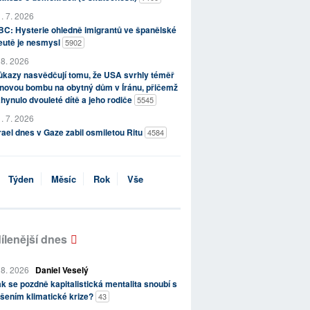
. 7. 2026
C: Hysterie ohledně imigrantů ve španělské
eutě je nesmysl
5902
 8. 2026
kazy nasvědčují tomu, že USA svrhly téměř
novou bombu na obytný dům v Íránu, přičemž
hynulo dvouleté dítě a jeho rodiče
5545
. 7. 2026
rael dnes v Gaze zabil osmiletou Ritu
4584
Týden
Měsíc
Rok
Vše
ílenější dnes
 8. 2026
Daniel Veselý
k se pozdně kapitalistická mentalita snoubí s
šením klimatické krize?
43