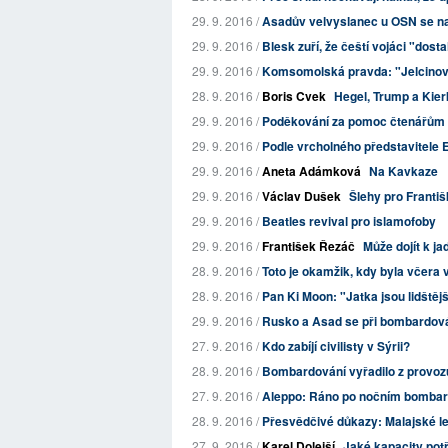
29. 9. 2016 /
Asadův velvyslanec u OSN se na
29. 9. 2016 /
Blesk zuří, že čeští vojáci "dost
29. 9. 2016 /
Komsomolská pravda: "Jelcinovy r
28. 9. 2016 /
Boris Cvek
Hegel, Trump a Kie
29. 9. 2016 /
Poděkování za pomoc čtenářům B
29. 9. 2016 /
Podle vrcholného představitele EU 
29. 9. 2016 /
Aneta Adámková
Na Kavkaze
29. 9. 2016 /
Václav Dušek
Šlehy pro Františ
29. 9. 2016 /
Beatles revival pro islamofoby
29. 9. 2016 /
František Řezáč
Může dojít k j
28. 9. 2016 /
Toto je okamžik, kdy byla včera 
28. 9. 2016 /
Pan Ki Moon: "Jatka jsou lidště
29. 9. 2016 /
Rusko a Asad se při bombardován
27. 9. 2016 /
Kdo zabíjí civilisty v Sýrii?
28. 9. 2016 /
Bombardování vyřadilo z provoz
27. 9. 2016 /
Aleppo: Ráno po nočním bombar
28. 9. 2016 /
Přesvědčivé důkazy: Malajské let
27. 9. 2016 /
Karel Dolejší
Jaké kapacity pot