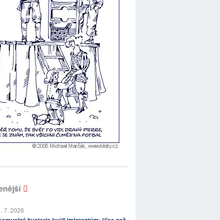
enější
. 7. 2026