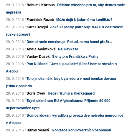
29. 9. 2016 /
Bohumil Kartous
Děláme všechno pro to, aby demokracie
nepřežila
29. 9. 2016 /
František Řezáč
Může dojít k jadernému konfliktu?
27. 9. 2016 /
Karel Dolejší
Jaké kapacity potřebuje NATO k odstrašení
ruské agrese?
29. 9. 2016 /
Demokracie neexistuje. Pokud, nemá šanci přežít...
29. 9. 2016 /
Aneta Adámková
Na Kavkaze
29. 9. 2016 /
Václav Dušek
Šlehy pro Františka z Prahy
28. 9. 2016 /
Pan Ki Moon: "Jatka jsou lidštější než bombardování v
Aleppu"
28. 9. 2016 /
Toto je okamžik, kdy byla včera v noci bombardována
jedna z posledn...
28. 9. 2016 /
Boris Cvek
Hegel, Trump a Kierkegaard
28. 9. 2016 /
Tajné ultimátum EU Afghánistánu: Přijmete 80 000
deportovaných uprc...
28. 9. 2016 /
Bombardování vyřadilo z provozu dvě největší nemocnice
v Aleppu
29. 9. 2016 /
Daniel Veselý
Ikonizace kontroverzních osobností