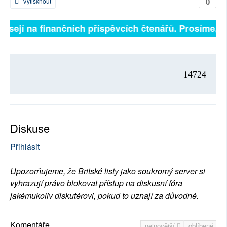
0
Vytisknout
visejí na finančních příspěvcích čtenářů. Prosíme, při
14724
Diskuse
Přihlásit
Upozorňujeme, že Britské listy jako soukromý server si
vyhrazují právo blokovat přístup na diskusní fóra
jakémukoliv diskutérovi, pokud to uznají za důvodné.
Komentáře
nejnovější
oblíbené