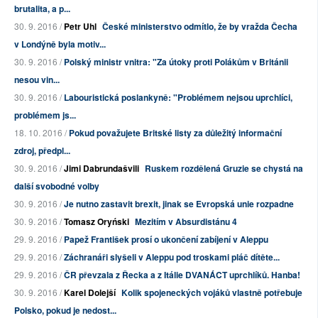
brutalita, a p...
30. 9. 2016 /
Petr Uhl
České ministerstvo odmítlo, že by vražda Čecha
v Londýně byla motiv...
30. 9. 2016 /
Polský ministr vnitra: "Za útoky proti Polákům v Británii
nesou vin...
30. 9. 2016 /
Labouristická poslankyně: "Problémem nejsou uprchlíci,
problémem js...
18. 10. 2016 /
Pokud považujete Britské listy za důležitý informační
zdroj, předpl...
30. 9. 2016 /
Jimi Dabrundašvili
Ruskem rozdělená Gruzie se chystá na
další svobodné volby
30. 9. 2016 /
Je nutno zastavit brexit, jinak se Evropská unie rozpadne
30. 9. 2016 /
Tomasz Oryński
Mezitím v Absurdistánu 4
29. 9. 2016 /
Papež František prosí o ukončení zabíjení v Aleppu
29. 9. 2016 /
Záchranáři slyšeli v Aleppu pod troskami pláč dítěte...
29. 9. 2016 /
ČR převzala z Řecka a z Itálie DVANÁCT uprchlíků. Hanba!
30. 9. 2016 /
Karel Dolejší
Kolik spojeneckých vojáků vlastně potřebuje
Polsko, pokud je nedost...