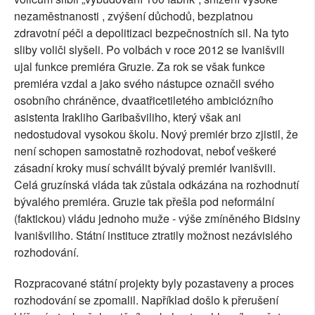
nezaměstnanosti , zvýšení důchodů, bezplatnou
zdravotní péči a depolitizaci bezpečnostních sil. Na tyto
sliby voliči slyšeli. Po volbách v roce 2012 se Ivanišvili
ujal funkce premiéra Gruzie. Za rok se však funkce
premiéra vzdal a jako svého nástupce označil svého
osobního chráněnce, dvaatřicetiletého ambiciózního
asistenta Irakliho Garibašviliho, který však ani
nedostudoval vysokou školu. Nový premiér brzo zjistil, že
není schopen samostatně rozhodovat, neboť veškeré
zásadní kroky musí schválit bývalý premiér Ivanišvili.
Celá gruzínská vláda tak zůstala odkázána na rozhodnutí
bývalého premiéra. Gruzie tak přešla pod neformální
(faktickou) vládu jednoho muže - výše zmíněného Bidsiny
Ivanišviliho. Státní instituce ztratily možnost nezávislého
rozhodování.
Rozpracované státní projekty byly pozastaveny a proces
rozhodování se zpomalil. Například došlo k přerušení