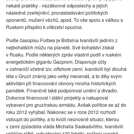
nekalé praktiky - nezákonné odposlechy a jejich
následné zveřejnění, pronásledování politických
oponentů, mučení vězňů, apod. To vše spolu s válkou s
Ruskem přispělo k vítězství opozice.
Podle časopisu Forbes je Bidisina Ivanišvili jedním z
nejbohatších můžu na planetě. Své bohatství získal
v Rusku. Podle některých zpráv vlastnil podíl v ruském
energetickém gigantu Gazprom. Disponuje účty
v zahraničí včetně tzv.
offshore
zemí. Ivanišvili byl dlouhá
léta v Gruzii známý jako velký mecenáš, a to díky svým
aktivitám při financování obnovy mnoha historických
památek. Finančně také podporoval umění a divadlo.
Dokonce financoval i státní projekty a nakupoval
vybavení pro gruzínskou armádu. Avšak politice se až do
roku 2012 vyhýbal. Nakonec se v roce 2012 rozhodl
vstoupit do politiky, a to kvůli neúnosné situaci, kterou
v zemi způsobila vláda Michaila Saakašviliho. Ivanišvili
voličům slíbil „vybudování 100 fabrik“, snížení vysoké