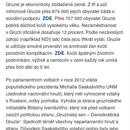
Gruzie je ekonomicky zbídačená země. Z tři a půl
milionové Gruzie přes 874 000 jejich obyvatel žádá o
sociální podporu
ZDE
. Přes 707 000 obyvatel Gruzie
pobírá důchod kvůli vysokému věku. Nezaměstnanost
v Gruzii oficiálně dosahuje 12 procent. Podle nezávislých
zdrojů (například NDI) tato čísla jsou třikrát vyšší. Gruzie
si udržuje smutné prvenství ve smrtnosti žen kvůli
porodním komplikacím
ZDE
. Kvůli špatným životním
podmínkám, výživě a nemocím v zemi každý rok umírá
přes 500 dětí do 5 let.
Po parlamentních volbách v roce 2012 vláda
populistického prezidenta Michaila Saakašviliho UNM
(Jednotné nacionální hnutí), který měl vyhrocené vztahy
s Ruskem, volby prohrála. Vyhrála je strana gruzínského
miliardáře Bidsiny Ivanišviliho, který rok před volbami
založil politickou stranu „Gruzínský sen – Demokratická
Gruzie“. Sjednotil téměř všechny neparlamentní hnutí a
strany. Důvodem Saakašviliho volební prohry byly jeho