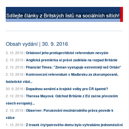
Obsah vydání | 30. 9. 2016
3. 10. 2016 /
Orbánovi jeho protiuprchlické referendum nevyšlo
2. 10. 2016 /
Anglická premiérka si právě zadělala na rozpad Británie
2. 10. 2016 /
Financial Times: "Zeman vystupuje extremněji než Orbán"
2. 10. 2016 /
Kontroverzní referendum v Maďarsku za zkorumpované,
fašistické vlád...
30. 9. 2016 /
Dopadnou senátní a krajské volby pro ČR špatně?
2. 10. 2016 /
Theresa Mayová: Odchod Británie z EU začne převzetím
všech evropský...
2. 10. 2016 /
Observer: Porušování mezinárodního práva povede k
válce
1. 10. 2016 /
Z trosek čtyřpatrového domu bylo vyhrabáno jednoměsíční