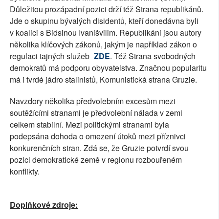
Důležitou prozápadní pozici drží též Strana republikánů.
Jde o skupinu bývalých disidentů, kteří donedávna byli
v koalici s Bidsinou Ivanišvilim. Republikáni jsou autory
několika klíčových zákonů, jakým je například zákon o
regulaci tajných služeb
ZDE
. Též Strana svobodných
demokratů má podporu obyvatelstva. Značnou popularitu
má i tvrdé jádro stalinistů, Komunistická strana Gruzie.
Navzdory několika předvolebním excesům mezi
soutěžícími stranami je předvolební nálada v zemi
celkem stabilní. Mezi politickými stranami byla
podepsána dohoda o omezení útoků mezi příznivci
konkurenčních stran. Zdá se, že Gruzie potvrdí svou
pozici demokratické země v regionu rozbouřeném
konflikty.
Doplňkové zdroje: