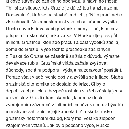
klíčové stavby železničního obchvatu u hlavního města
Tbilisi za situace, kdy Gruzie je důležitou tranzitní zemí.
Dodavatelé, kteří se na stavbě podíleli, přišli o práci nebo
zkrachovali. Nezaměstnanost v zemi se prudce zvýšila.
Došlo navíc k devalvaci gruzínské měny – lari, k čemuž
přispěla i rusko-ukrajinská válka. V Rusku žije přes půl
milionu Gruzínců, kteří zde pracují a část výdělků zasílají
domů do Gruzie. Výše těchto prostředků zasílaných
z Ruska do Gruzie se zásadně snížila z důvodu výrazné
devalvace rublu. Gruzínská vláda začala zvyšovat
důchody, sociální podporu i výdaje na zdravotní pojištění.
Peníze však vládě rychle došly a zvýšila se inflace. Slabá
gruzínská ekonomika se dostala do krize. Sliby o
depolitizaci policie a bezpečnostních služeb zůstaly jen v
úrovni slov. Gruzií otřásl skandál, k němuž došlo
zveřejněním záznamů z intimních schůzek (teď už bývalé)
ministryně zahraničí v její kanceláři. Ztroskotal rusko-
gruzínský neformální dialog, který měl vést ke zlepšení
vzájemných vztahů. Jak bylo popsáno výše, Rusko