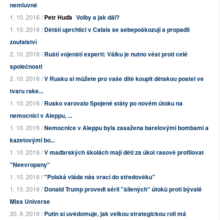
nemluvně
1. 10. 2016 /
Petr Huďa
Volby a jak dál?
1. 10. 2016 /
Dětští uprchlíci v Calais se sebepoškozují a propadli
zoufalství
2. 10. 2016 /
Ruští vojenští experti: Válku je nutno vést proti celé
společnosti
2. 10. 2016 /
V Rusku si můžete pro vaše dítě koupit dětskou postel ve
tvaru rake...
1. 10. 2016 /
Rusko varovalo Spojené státy po novém útoku na
nemocnici v Aleppu, ...
1. 10. 2016 /
Nemocnice v Aleppu byla zasažena barelovými bombami a
kazetovými bo...
1. 10. 2016 /
V maďarských školách mají děti za úkol rasově profilovat
"Neevropany"
1. 10. 2016 /
"Polská vláda nás vrací do středověku"
1. 10. 2016 /
Donald Trump provedl sérii "šílených" útoků proti bývalé
Miss Universe
30. 9. 2016 /
Putin si uvědomuje, jak velkou strategickou roli má