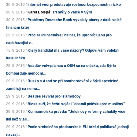
30. 9. 2016 /
Internet věcí představuje rostoucí bezpečnostní riziko
30. 9. 2016 /
Karel Dolejší
Tři mýty o válce v Sýrii
30. 9. 2016 /
Problémy Deutsche Bank vyvolaly obavy z další velké
finanční krize
23. 9. 2016 /
Proč si lidi nechávají nalhat, že uprchlíci jsou pro
nadcházející v...
15. 9. 2016 /
Který kandidát má vaše názory? Odpoví vám volební
kalkulačka
29. 9. 2016 /
Asadův velvyslanec u OSN se na otázku, zda Sýrie
bombarduje nemocni...
29. 9. 2016 /
Rusko a Asad se při bombardování v Sýrii specielně
zaměřují na nemo...
29. 9. 2016 /
Beatles revival pro islamofoby
29. 9. 2016 /
Blesk zuří, že čeští vojáci "dostali polévku pro muslimy"
29. 9. 2016 /
Komsomolská pravda: "Jelcinovy reformy zahubily více
lidí než Stali...
29. 9. 2016 /
Podle vrcholného představitele EU britští politikové jednají
navzáj...