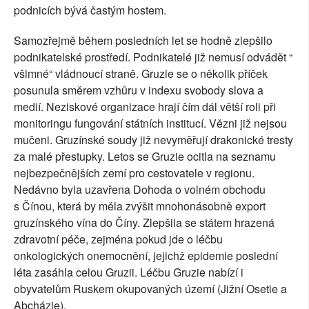
podnicích bývá častým hostem.
Samozřejmě během posledních let se hodně zlepšilo
podnikatelské prostředí. Podnikatelé již nemusí odvádět “
všimné“ vládnoucí straně. Gruzie se o několik příček
posunula směrem vzhůru v indexu svobody slova a
medií. Neziskové organizace hrají čím dál větší roli při
monitoringu fungování státních institucí. Vězni již nejsou
mučeni. Gruzínské soudy již nevyměřují drakonické tresty
za malé přestupky. Letos se Gruzie ocitla na seznamu
nejbezpečnějších zemí pro cestovatele v regionu.
Nedávno byla uzavřena Dohoda o volném obchodu
s Čínou, která by měla zvýšit mnohonásobně export
gruzínského vína do Číny. Zlepšila se státem hrazená
zdravotní péče, zejména pokud jde o léčbu
onkologických onemocnění, jejichž epidemie poslední
léta zasáhla celou Gruzii. Léčbu Gruzie nabízí i
obyvatelům Ruskem okupovaných území (Jižní Osetie a
Abcházie).