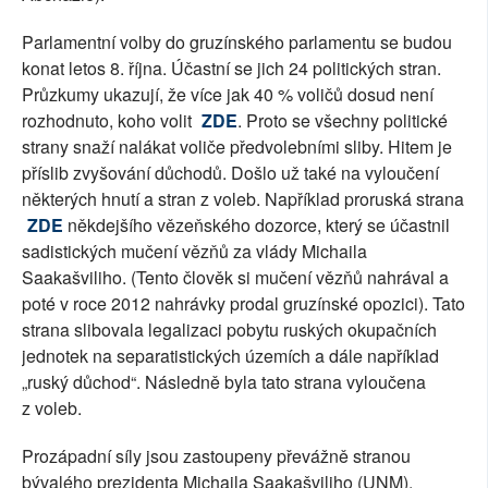
Parlamentní volby do gruzínského parlamentu se budou
konat letos 8. října. Účastní se jich 24 politických stran.
Průzkumy ukazují, že více jak 40 % voličů dosud není
rozhodnuto, koho volit
ZDE
. Proto se všechny politické
strany snaží nalákat voliče předvolebními sliby. Hitem je
příslib zvyšování důchodů. Došlo už také na vyloučení
některých hnutí a stran z voleb. Například proruská strana
ZDE
někdejšího vězeňského dozorce, který se účastnil
sadistických mučení vězňů za vlády Michaila
Saakašviliho. (Tento člověk si mučení vězňů nahrával a
poté v roce 2012 nahrávky prodal gruzínské opozici). Tato
strana slibovala legalizaci pobytu ruských okupačních
jednotek na separatistických územích a dále například
„ruský důchod“. Následně byla tato strana vyloučena
z voleb.
Prozápadní síly jsou zastoupeny převážně stranou
bývalého prezidenta Michaila Saakašviliho (UNM).