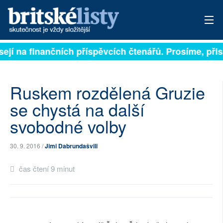
ejí na finančních příspěvcích čtenářů. Prosíme, přisp
PŘIHLÁSIT
AKTUÁLNÍ VYDÁNÍ
Ruskem rozdělená Gruzie
ARCHIV
se chystá na další
svobodné volby
ROZHOVORY
TÉMATA
30. 9. 2016 /
Jimi Dabrundašvili
NEJČTENĚJŠÍ ZA 7 DNÍ
čas čtení 9 minut
AUTOŘI
PŘÍSPĚVKY NA PROVOZ