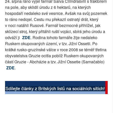
24. srpna ráno vyjel farmář Šalva Čilindrašvili s traktorem
SOCIÁLNÍ SÍTĚ
na pole, aby sklidil úrodu z 6 hektarů, na kterých
hospodaří nedaleko své vesnice. Avšak na svůj pozemek
RUBRIKY
to ráno nedojel. Cestu mu překazil ostnatý drát, který
v noci natáhli Rusové. Farmář bezmocně přihlížel, jak
PLNÁ VERZE STRÁNEK
sklízecí stroj, který přitáhli ruští vojáci, sbírá jeho úrodu a
odváží ji
ZDE
. Rodina tohoto farmáře žije nedaleko
Ruskem okupovaných území, v tzv. Jižní Ossetii. Po
krátké rusko-gruzínské válce v roce 2008 se téměř třetina
obyvatelstva Gruzie ocitla poblíž Ruskem okupovaných
částí Gruzie - Abcházie a tzv. Jižní Ossetie (Samačablo)
ZDE
.