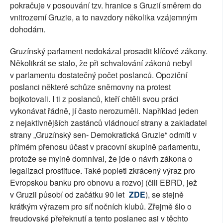
pokračuje v posouvání tzv. hranice s Gruzií směrem do
vnitrozemí Gruzie, a to navzdory několika vzájemným
dohodám.
Gruzínský parlament nedokázal prosadit klíčové zákony.
Několikrát se stalo, že při schvalování zákonů nebyl
v parlamentu dostatečný počet poslanců. Opoziční
poslanci některé schůze sněmovny na protest
bojkotovali. I ti z poslanců, kteří chtěli svou práci
vykonávat řádně, jí často nerozuměli. Například jeden
z nejaktivnějších zastánců vládnoucí strany a zakladatel
strany „Gruzínský sen- Demokratická Gruzie“ odmítl v
přímém přenosu účast v pracovní skupině parlamentu,
protože se mylně domníval, že jde o návrh zákona o
legalizaci prostituce. Také popletl zkrácený výraz pro
Evropskou banku pro obnovu a rozvoj (čili EBRD, jež
v Gruzii působí od začátku 90 let
ZDE
), se stejně
krátkým výrazem pro síť nočních klubů. Zřejmě šlo o
freudovské přeřeknutí a tento poslanec asi v těchto