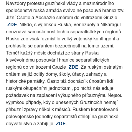
Navzdory protestu gruzínské vlády a mezinárodního
společenství ruská armáda svévolně posouvá hranici tzv.
Jižní Osetie a Abcházie směrem do vnitrozemí Gruzie
ZDE
. Nikdo, s výjimkou Ruska, Venezuely a Nikaragui
neuznává samostatnost těchto separatistických regionů.
Rusko zde však rozmístilo velký vojenský kontingent a
prohlásilo se garantem bezpečnosti na tomto území.
Téměř každý měsíc dochází ze strany Ruska
k svévolnému posouvání hranice separatistických
regionů do vnitrozemí Gruzie
ZDE
. Za ruským ostnatým
drátem se již ocitly domy, školy, úřady, zahrady a
historické památky. Často též dochází k únosům lidí
ruskými okupačními jednotkami, po nichž následuje
požadavek na zaplacení výkupného příbuznými. Nejsou
výjimkou případy, kdy o unesených Gruzíncích nemají
příbuzní zprávy několik měsíců. Ruskem kontrolované
polovojenské jednotky separatistů střílejí na gruzínské
obyvatelstvo a zabíjí je
ZDE
.