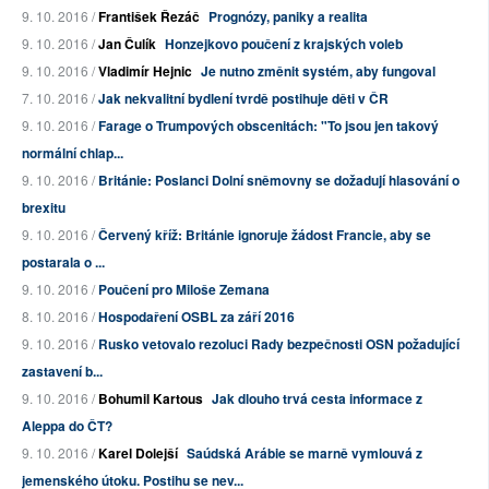
9. 10. 2016 /
František Řezáč
Prognózy, paniky a realita
9. 10. 2016 /
Jan Čulík
Honzejkovo poučení z krajských voleb
9. 10. 2016 /
Vladimír Hejnic
Je nutno změnit systém, aby fungoval
7. 10. 2016 /
Jak nekvalitní bydlení tvrdě postihuje děti v ČR
9. 10. 2016 /
Farage o Trumpových obscenitách: "To jsou jen takový
normální chlap...
9. 10. 2016 /
Británie: Poslanci Dolní sněmovny se dožadují hlasování o
brexitu
9. 10. 2016 /
Červený kříž: Británie ignoruje žádost Francie, aby se
postarala o ...
9. 10. 2016 /
Poučení pro Miloše Zemana
8. 10. 2016 /
Hospodaření OSBL za září 2016
9. 10. 2016 /
Rusko vetovalo rezoluci Rady bezpečnosti OSN požadující
zastavení b...
9. 10. 2016 /
Bohumil Kartous
Jak dlouho trvá cesta informace z
Aleppa do ČT?
9. 10. 2016 /
Karel Dolejší
Saúdská Arábie se marně vymlouvá z
jemenského útoku. Postihu se nev...