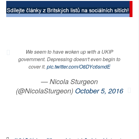
SOCIÁLNÍ SÍTĚ
RUBRIKY
PLNÁ VERZE STRÁNEK
We seem to have woken up with a UKIP
government. Depressing doesn't even begin to
cover it.
pic.twitter.com/O8DYc6smdE
— Nicola Sturgeon
(@NicolaSturgeon)
October 5, 2016