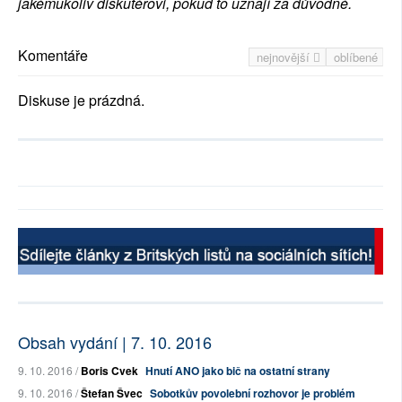
jakémukoliv diskutérovi, pokud to uznají za důvodné.
Komentáře
nejnovější
oblíbené
Diskuse je prázdná.
Obsah vydání | 7. 10. 2016
9. 10. 2016 /
Boris Cvek
Hnutí ANO jako bič na ostatní strany
9. 10. 2016 /
Štefan Švec
Sobotkův povolební rozhovor je problém