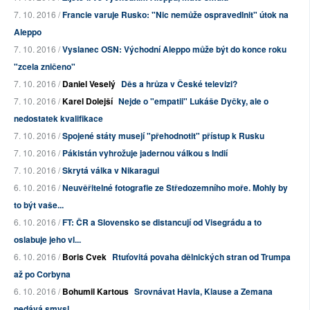
7. 10. 2016 /
Francie varuje Rusko: "Nic nemůže ospravedlnit" útok na
Aleppo
7. 10. 2016 /
Vyslanec OSN: Východní Aleppo může být do konce roku
"zcela zničeno"
7. 10. 2016 /
Daniel Veselý
Děs a hrůza v České televizi?
7. 10. 2016 /
Karel Dolejší
Nejde o "empatii" Lukáše Dyčky, ale o
nedostatek kvalifikace
7. 10. 2016 /
Spojené státy musejí "přehodnotit" přístup k Rusku
7. 10. 2016 /
Pákistán vyhrožuje jadernou válkou s Indií
7. 10. 2016 /
Skrytá válka v Nikaragui
6. 10. 2016 /
Neuvěřitelné fotografie ze Středozemního moře. Mohly by
to být vaše...
6. 10. 2016 /
FT: ČR a Slovensko se distancují od Visegrádu a to
oslabuje jeho vl...
6. 10. 2016 /
Boris Cvek
Rtuťovitá povaha dělnických stran od Trumpa
až po Corbyna
6. 10. 2016 /
Bohumil Kartous
Srovnávat Havla, Klause a Zemana
nedává smysl