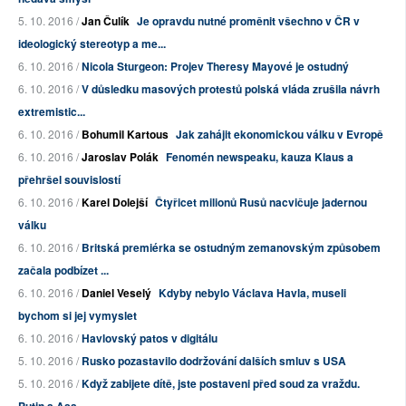
5. 10. 2016 /
Jan Čulík
Je opravdu nutné proměnit všechno v ČR v
ideologický stereotyp a me...
6. 10. 2016 /
Nicola Sturgeon: Projev Theresy Mayové je ostudný
6. 10. 2016 /
V důsledku masových protestů polská vláda zrušila návrh
extremistic...
6. 10. 2016 /
Bohumil Kartous
Jak zahájit ekonomickou válku v Evropě
6. 10. 2016 /
Jaroslav Polák
Fenomén newspeaku, kauza Klaus a
přehršel souvislostí
6. 10. 2016 /
Karel Dolejší
Čtyřicet milionů Rusů nacvičuje jadernou
válku
6. 10. 2016 /
Britská premiérka se ostudným zemanovským způsobem
začala podbízet ...
6. 10. 2016 /
Daniel Veselý
Kdyby nebylo Václava Havla, museli
bychom si jej vymyslet
6. 10. 2016 /
Havlovský patos v digitálu
5. 10. 2016 /
Rusko pozastavilo dodržování dalších smluv s USA
5. 10. 2016 /
Když zabijete dítě, jste postaveni před soud za vraždu.