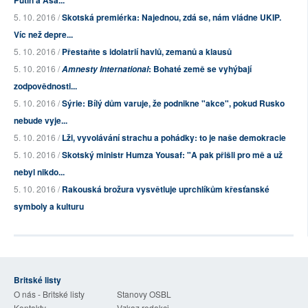
Putin a Asa...
5. 10. 2016 /
Skotská premiérka: Najednou, zdá se, nám vládne UKIP.
Víc než depre...
5. 10. 2016 /
Přestaňte s idolatrií havlů, zemanů a klausů
5. 10. 2016 /
: Bohaté země se vyhýbají
Amnesty International
zodpovědnosti...
5. 10. 2016 /
Sýrie: Bílý dům varuje, že podnikne "akce", pokud Rusko
nebude vyje...
5. 10. 2016 /
Lži, vyvolávání strachu a pohádky: to je naše demokracie
5. 10. 2016 /
Skotský ministr Humza Yousaf: "A pak přišli pro mě a už
nebyl nikdo...
5. 10. 2016 /
Rakouská brožura vysvětluje uprchlíkům křesťanské
symboly a kulturu
Britské listy
O nás - Britské listy
Stanovy OSBL
Kontakty
Vzkaz redakci