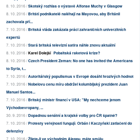
8. 10. 2016 /
Skotský rozhlas o výstavě Alfonse Muchy v Glasgow
8. 10. 2016 /
Britští podnikatelé naléhají na Mayovou, aby Británii
zachovala pří...
7. 10. 2016 /
Britská vláda zakázala práci zahraničních univerzitních
expertů
7. 10. 2016 /
Stará britská televizní satira náhle znovu aktuální
8. 10. 2016 /
Karel Dolejší
Pobaltská raketová krize?
8. 10. 2016 /
Czech President Zeman: No one has invited the Americans
to Syria, t...
7. 10. 2016 /
Autoritářský populismus v Evropě dosáhl hrozivých hodnot
7. 10. 2016 /
Nobelovu cenu míru obdržel kolumbijský prezident Juan
Manuel Santos...
7. 10. 2016 /
Britský ministr financí v USA: "My nechceme jenom
Východoevropany, ...
30. 9. 2016 /
Dopadnou senátní a krajské volby pro ČR špatně?
7. 10. 2016 /
Protesty veřejnosti fungují: Orbán i Kaczyński zatlačeni do
defenzívy
7. 10. 2016 /
Žijete-li ve východním Aleppu, máte smůlu