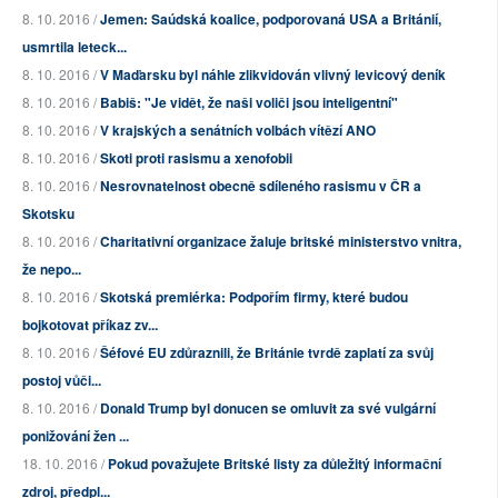
8. 10. 2016 /
Jemen: Saúdská koalice, podporovaná USA a Británií,
usmrtila leteck...
8. 10. 2016 /
V Maďarsku byl náhle zlikvidován vlivný levicový deník
8. 10. 2016 /
Babiš: "Je vidět, že naši voliči jsou inteligentní"
8. 10. 2016 /
V krajských a senátních volbách vítězí ANO
8. 10. 2016 /
Skoti proti rasismu a xenofobii
8. 10. 2016 /
Nesrovnatelnost obecně sdíleného rasismu v ČR a
Skotsku
8. 10. 2016 /
Charitativní organizace žaluje britské ministerstvo vnitra,
že nepo...
8. 10. 2016 /
Skotská premiérka: Podpořím firmy, které budou
bojkotovat příkaz zv...
8. 10. 2016 /
Šéfové EU zdůraznili, že Británie tvrdě zaplatí za svůj
postoj vůči...
8. 10. 2016 /
Donald Trump byl donucen se omluvit za své vulgární
ponižování žen ...
18. 10. 2016 /
Pokud považujete Britské listy za důležitý informační
zdroj, předpl...