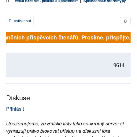
Velká Británie - politika a společnost
|
Společenské stereotypy
0
Vytisknout
a finančních příspěvcích čtenářů. Prosíme, přispějte. 
9614
Diskuse
Přihlásit
Upozorňujeme, že Britské listy jako soukromý server si
vyhrazují právo blokovat přístup na diskusní fóra