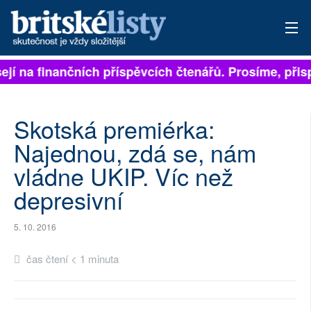
visejí na finančních příspěvcích čtenářů. Prosíme, při
PŘIHLÁSIT
AKTUÁLNÍ VYDÁNÍ
Skotská premiérka:
ARCHIV
Najednou, zdá se, nám
vládne UKIP. Víc než
ROZHOVORY
depresivní
TÉMATA
5. 10. 2016
NEJČTENĚJŠÍ ZA 7 DNÍ
čas čtení < 1 minuta
AUTOŘI
PŘÍSPĚVKY NA PROVOZ