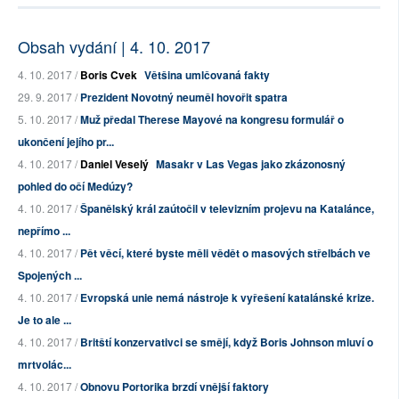
Obsah vydání | 4. 10. 2017
4. 10. 2017 /
Boris Cvek
Většina umlčovaná fakty
29. 9. 2017 /
Prezident Novotný neuměl hovořit spatra
5. 10. 2017 /
Muž předal Therese Mayové na kongresu formulář o
ukončení jejího pr...
4. 10. 2017 /
Daniel Veselý
Masakr v Las Vegas jako zkázonosný
pohled do očí Medúzy?
4. 10. 2017 /
Španělský král zaútočil v televizním projevu na Katalánce,
nepřímo ...
4. 10. 2017 /
Pět věcí, které byste měli vědět o masových střelbách ve
Spojených ...
4. 10. 2017 /
Evropská unie nemá nástroje k vyřešení katalánské krize.
Je to ale ...
4. 10. 2017 /
Britští konzervativci se smějí, když Boris Johnson mluví o
mrtvolác...
4. 10. 2017 /
Obnovu Portorika brzdí vnější faktory