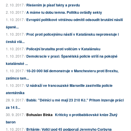
2. 10. 2017 /
Riešením je písať fakty a pravdu
2. 10. 2017 /
A máme tu dobu temna. Politiku ovládly sekty
1. 10. 2017 /
Evropští politikové většinou odmítli odsoudit brutální násilí
španě...
1. 10. 2017 /
Proč proti policejnímu násilí v Katalánsku neprotestuje i
česká vlá...
1. 10. 2017 /
Policejní brutalita proti voličům v Katalánsku
1. 10. 2017 /
Demokracie v praxi: Španělská policie střílí na pokojné
katalánské ...
1. 10. 2017 /
10-20 000 lidí demonstruje v Manchesteru proti Brexitu,
zatímco tam...
1. 10. 2017 /
U nádraží ve francouzské Marseille zastřelila policie
atentátníka
28. 9. 2017 /
Babiš: "Dělníci u mě mají 23 210 Kč." Přitom inzeruje práci
za 14 5...
30. 9. 2017 /
Bohuslav Binka
Kriticky o protibabišovské knize Žlutý
baron
1. 10. 2017 /
Británie: Voliči pod 45 podporují Jeremyho Corbyna