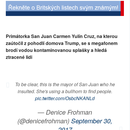
SOCIÁLNÍ SÍTĚ
RUBRIKY
PLNÁ VERZE STRÁNEK
Primátorka San Juan Carmen Yulín Cruz, na kterou
zaútočil z pohodlí domova Trump, se s megafonem
brodí vodou kontaminovanou splašky a hledá
ztracené lidi
To be clear, this is the mayor of San Juan who he
insulted. She's using a bullhorn to find people.
pic.twitter.com/OsbcNKANLd
— Denice Frohman
(@denicefrohman)
September 30,
2017