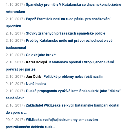
1. 10. 2017 /
Španělský premiér: V Katalánsku se dnes nekonalo žádné
referendum
2. 10. 2017 /
Papež František nosí na ruce pásku pro značkování
uprchlíků
2. 10. 2017 /
Stovky zraněných při zásazích španělské policie
2. 10. 2017 /
Proč by Katalánsko mělo mít právo rozhodnout o své
budoucnosti
2. 10. 2017 /
Calexit jako brexit
2. 10. 2017 /
Karel Dolejší
Katalánsko opouští Evropu, aneb Státní
převrat per partes
2. 10. 2017 /
Jan Čulík
Politické problémy nelze řešit násilím
2. 10. 2017 /
Nultá hodina
2. 10. 2017 /
Ruská propaganda využívá katalánskou krizi jako "důkaz"
selhání evr...
2. 10. 2017 /
Zakladatel WikiLeaks se kvůli katalánské kampani dostal
do sporu s ...
29. 9. 2017 /
Wikileaks zveřejňují dokumenty o masovém
protizákonném dohledu rusk...