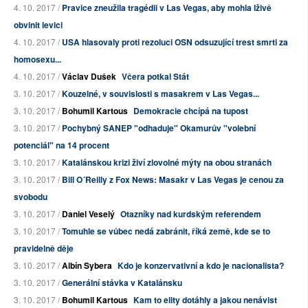
4. 10. 2017 /
Pravice zneužila tragédii v Las Vegas, aby mohla lživě
obvinit levici
4. 10. 2017 /
USA hlasovaly proti rezoluci OSN odsuzující trest smrti za
homosexu...
4. 10. 2017 /
Václav Dušek
Včera potkal Stát
3. 10. 2017 /
Kouzelné, v souvislosti s masakrem v Las Vegas...
3. 10. 2017 /
Bohumil Kartous
Demokracie chcípá na tupost
3. 10. 2017 /
Pochybný SANEP "odhaduje" Okamurův "volební
potenciál" na 14 procent
3. 10. 2017 /
Katalánskou krizi živí zlovolné mýty na obou stranách
3. 10. 2017 /
Bill O´Reilly z Fox News: Masakr v Las Vegas je cenou za
svobodu
3. 10. 2017 /
Daniel Veselý
Otazníky nad kurdským referendem
3. 10. 2017 /
Tomuhle se vůbec nedá zabránit, říká země, kde se to
pravidelně děje
3. 10. 2017 /
Albín Sybera
Kdo je konzervativní a kdo je nacionalista?
3. 10. 2017 /
Generální stávka v Katalánsku
3. 10. 2017 /
Bohumil Kartous
Kam to elity dotáhly a jakou nenávist