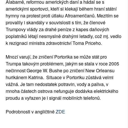
Alabamě, reformou amerických daní a hádal se s
americkými sportovci, kteří si klekají během hraní státní
hymny na protest proti útlaku Afroameričanů. Mezitím se
provalily i skandály v souvislosti s tím, že členové
Trumpovy vlády za drahé peníze z kapes daňových
poplatníků létají nesmyslně drahými letadly, což mj. vedlo
k rezignaci ministra zdravotnictví Toma Priceho.
Mnozí varují, že zničení Portorika se může stát pro
Trumpa takovým problémem, jakým se stala v roce 2005
nečinnost George W. Bushe po zničení New Orleansu
hurikánem Katrina. Situace v Portoriku zůstává velmi
vážná. Je tam nedostatek potravin, vody a paliva, v
mnoha částech ostrova nefunguje dodávka elektrického
proudu a vyřazen je i signál mobilních telefonů.
Podrobnosti v angličtině
ZDE