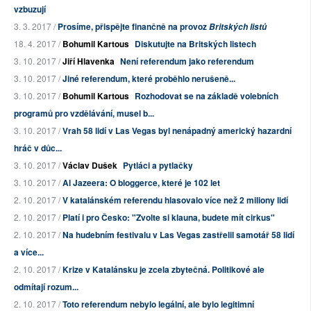
vzbuzují
3. 3. 2017 /
Prosíme, přispějte finančně na provoz
Britských listů
18. 4. 2017 /
Bohumil Kartous
Diskutujte na Britských listech
3. 10. 2017 /
Jiří Hlavenka
Není referendum jako referendum
3. 10. 2017 /
Jiné referendum, které proběhlo nerušeně...
3. 10. 2017 /
Bohumil Kartous
Rozhodovat se na základě volebních
programů pro vzdělávání, musel b...
3. 10. 2017 /
Vrah 58 lidí v Las Vegas byl nenápadný americký hazardní
hráč v důc...
3. 10. 2017 /
Václav Dušek
Pytláci a pytlačky
3. 10. 2017 /
Al Jazeera: O bloggerce, které je 102 let
2. 10. 2017 /
V katalánském referendu hlasovalo více než 2 miliony lidí
2. 10. 2017 /
Platí i pro Česko: "Zvolte si klauna, budete mít cirkus"
2. 10. 2017 /
Na hudebním festivalu v Las Vegas zastřelil samotář 58 lidí
a více...
2. 10. 2017 /
Krize v Katalánsku je zcela zbytečná. Politikové ale
odmítají rozum...
2. 10. 2017 /
Toto referendum nebylo legální, ale bylo legitimní