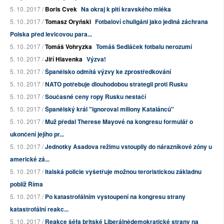
5. 10. 2017 /
Boris Cvek
Na okraj k pití kravského mléka
5. 10. 2017 /
Tomasz Oryński
Fotbaloví chuligáni jako jediná záchrana
Polska před levicovou para...
5. 10. 2017 /
Tomáš Vohryzka
Tomáš Sedláček fotbalu nerozumí
5. 10. 2017 /
Jiří Hlavenka
Výzva!
5. 10. 2017 /
Španělsko odmítá výzvy ke zprostředkování
5. 10. 2017 /
NATO potřebuje dlouhodobou strategii proti Rusku
5. 10. 2017 /
Současné ceny ropy Rusku nestačí
5. 10. 2017 /
Španělský král "ignoroval miliony Katalánců"
5. 10. 2017 /
Muž předal Therese Mayové na kongresu formulář o
ukončení jejího pr...
5. 10. 2017 /
Jednotky Asadova režimu vstoupily do nárazníkové zóny u
americké zá...
5. 10. 2017 /
Italská policie vyšetřuje možnou teroristickou základnu
poblíž Říma
5. 10. 2017 /
Po katastrofálním vystoupení na kongresu strany
katastrofální reakc...
5. 10. 2017 /
Reakce šéfa britské Liberálnědemokratické strany na