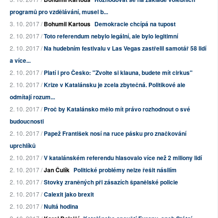
programů pro vzdělávání, musel b...
3. 10. 2017 /
Bohumil Kartous
Demokracie chcípá na tupost
2. 10. 2017 /
Toto referendum nebylo legální, ale bylo legitimní
2. 10. 2017 /
Na hudebním festivalu v Las Vegas zastřelil samotář 58 lidí
a více...
2. 10. 2017 /
Platí i pro Česko: "Zvolte si klauna, budete mít cirkus"
2. 10. 2017 /
Krize v Katalánsku je zcela zbytečná. Politikové ale
odmítají rozum...
2. 10. 2017 /
Proč by Katalánsko mělo mít právo rozhodnout o své
budoucnosti
2. 10. 2017 /
Papež František nosí na ruce pásku pro značkování
uprchlíků
2. 10. 2017 /
V katalánském referendu hlasovalo více než 2 miliony lidí
2. 10. 2017 /
Jan Čulík
Politické problémy nelze řešit násilím
2. 10. 2017 /
Stovky zraněných při zásazích španělské policie
2. 10. 2017 /
Calexit jako brexit
2. 10. 2017 /
Nultá hodina