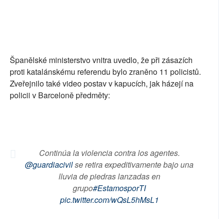
Španělské ministerstvo vnitra uvedlo, že při zásazích
proti katalánskému referendu bylo zraněno 11 policistů.
Zveřejnilo také video postav v kapucích, jak házejí na
policii v Barceloně předměty:
Continúa la violencia contra los agentes.
@guardiacivil
se retira expeditivamente bajo una
lluvia de piedras lanzadas en
grupo
#EstamosporTI
pic.twitter.com/wQsL5hMsL1