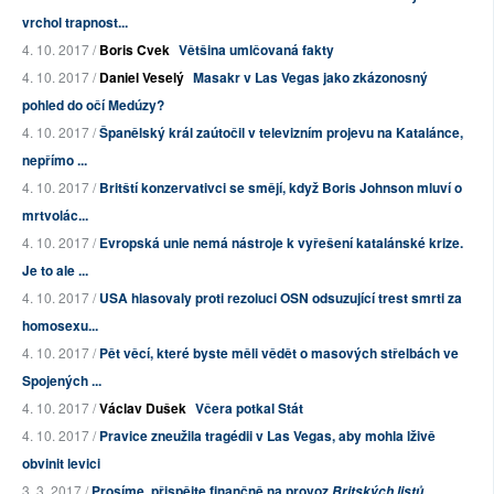
vrchol trapnost...
4. 10. 2017 /
Boris Cvek
Většina umlčovaná fakty
4. 10. 2017 /
Daniel Veselý
Masakr v Las Vegas jako zkázonosný
pohled do očí Medúzy?
4. 10. 2017 /
Španělský král zaútočil v televizním projevu na Katalánce,
nepřímo ...
4. 10. 2017 /
Britští konzervativci se smějí, když Boris Johnson mluví o
mrtvolác...
4. 10. 2017 /
Evropská unie nemá nástroje k vyřešení katalánské krize.
Je to ale ...
4. 10. 2017 /
USA hlasovaly proti rezoluci OSN odsuzující trest smrti za
homosexu...
4. 10. 2017 /
Pět věcí, které byste měli vědět o masových střelbách ve
Spojených ...
4. 10. 2017 /
Václav Dušek
Včera potkal Stát
4. 10. 2017 /
Pravice zneužila tragédii v Las Vegas, aby mohla lživě
obvinit levici
3. 3. 2017 /
Prosíme, přispějte finančně na provoz
Britských listů