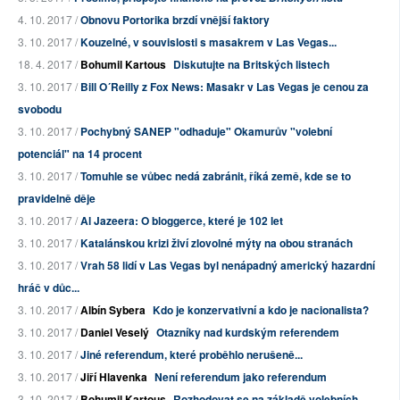
4. 10. 2017 /
Obnovu Portorika brzdí vnější faktory
3. 10. 2017 /
Kouzelné, v souvislosti s masakrem v Las Vegas...
18. 4. 2017 /
Bohumil Kartous
Diskutujte na Britských listech
3. 10. 2017 /
Bill O´Reilly z Fox News: Masakr v Las Vegas je cenou za
svobodu
3. 10. 2017 /
Pochybný SANEP "odhaduje" Okamurův "volební
potenciál" na 14 procent
3. 10. 2017 /
Tomuhle se vůbec nedá zabránit, říká země, kde se to
pravidelně děje
3. 10. 2017 /
Al Jazeera: O bloggerce, které je 102 let
3. 10. 2017 /
Katalánskou krizi živí zlovolné mýty na obou stranách
3. 10. 2017 /
Vrah 58 lidí v Las Vegas byl nenápadný americký hazardní
hráč v důc...
3. 10. 2017 /
Albín Sybera
Kdo je konzervativní a kdo je nacionalista?
3. 10. 2017 /
Daniel Veselý
Otazníky nad kurdským referendem
3. 10. 2017 /
Jiné referendum, které proběhlo nerušeně...
3. 10. 2017 /
Jiří Hlavenka
Není referendum jako referendum
3. 10. 2017 /
Bohumil Kartous
Rozhodovat se na základě volebních