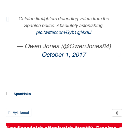
Catalan firefighters defending voters from the
Spanish police. Absolutely astonishing.
pic.twitter.com/Gyb1qjN38J
— Owen Jones (@OwenJones84)
October 1, 2017
Španělsko
0
Vytisknout