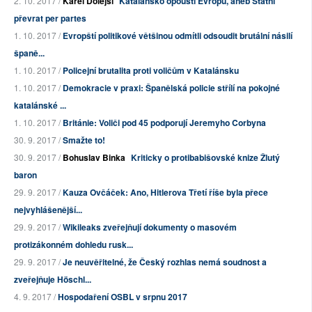
2. 10. 2017 /
Karel Dolejší
Katalánsko opouští Evropu, aneb Státní
převrat per partes
1. 10. 2017 /
Evropští politikové většinou odmítli odsoudit brutální násilí
španě...
1. 10. 2017 /
Policejní brutalita proti voličům v Katalánsku
1. 10. 2017 /
Demokracie v praxi: Španělská policie střílí na pokojné
katalánské ...
1. 10. 2017 /
Británie: Voliči pod 45 podporují Jeremyho Corbyna
30. 9. 2017 /
Smažte to!
30. 9. 2017 /
Bohuslav Binka
Kriticky o protibabišovské knize Žlutý
baron
29. 9. 2017 /
Kauza Ovčáček: Ano, Hitlerova Třetí říše byla přece
nejvyhlášenější...
29. 9. 2017 /
Wikileaks zveřejňují dokumenty o masovém
protizákonném dohledu rusk...
29. 9. 2017 /
Je neuvěřitelné, že Český rozhlas nemá soudnost a
zveřejňuje Höschl...
4. 9. 2017 /
Hospodaření OSBL v srpnu 2017