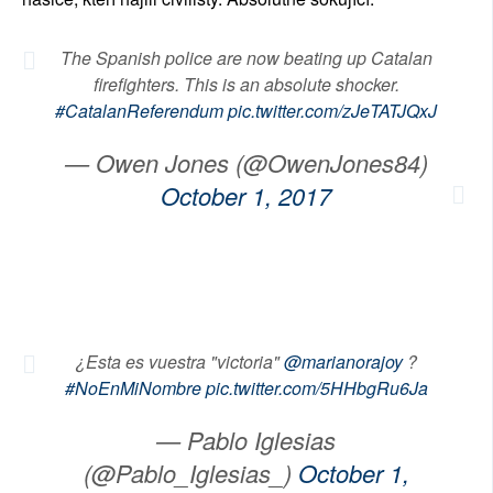
The Spanish police are now beating up Catalan
firefighters. This is an absolute shocker.
#CatalanReferendum
pic.twitter.com/zJeTATJQxJ
— Owen Jones (@OwenJones84)
October 1, 2017
¿Esta es vuestra "victoria"
@marianorajoy
?
#NoEnMiNombre
pic.twitter.com/5HHbgRu6Ja
— Pablo Iglesias
(@Pablo_Iglesias_)
October 1,