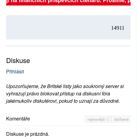
sejí na finančních příspěvcích čtenářů. Prosíme, přisp
14911
Diskuse
Přihlásit
Upozorňujeme, že Britské listy jako soukromý server si
vyhrazují právo blokovat přístup na diskusní fóra
jakémukoliv diskutérovi, pokud to uznají za důvodné.
Komentáře
nejnovější
oblíbené
Diskuse je prázdná.