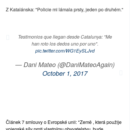
SOCIÁLNÍ SÍTĚ
Z Katalánska: "Policie mi lámala prsty, jeden po druhém."
RUBRIKY
PLNÁ VERZE STRÁNEK
Testimonios que llegan desde Catalunya: "Me
han roto los dedos uno por uno".
pic.twitter.com/WG1EySLJvd
— Dani Mateo (@DaniMateoAgain)
October 1, 2017
Článek 7 smlouvy o Evropské unii: "Země , která použije
vojenské síly proti vlastnímu obyvatelstvu, bude