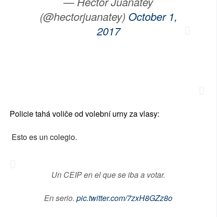
— Héctor Juanatey
(@hectorjuanatey)
October 1,
2017
Policie tahá voliče od volební urny za vlasy:
Esto es un colegio.
Un CEIP en el que se iba a votar.
En serio.
pic.twitter.com/7zxH8GZz8o