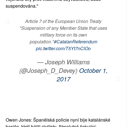
suspendována."
Article 7 of the European Union Treaty
"Suspension of any Member State that uses
military force on its own
population."
#CatalanReferendum
pic.twitter.com/T5Yt7nClOo
— Joseph Williams
(@Joseph_D_Devey)
October 1,
2017
Owen Jones: Španělská policie nyní bije katalánské
hasiče, kteří hájili civilisty. Absolutně šokující: