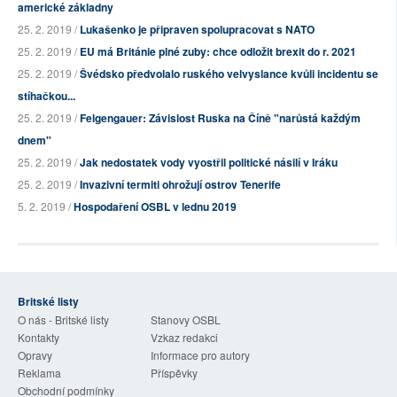
americké základny
25. 2. 2019 /
Lukašenko je připraven spolupracovat s NATO
25. 2. 2019 /
EU má Británie plné zuby: chce odložit brexit do r. 2021
25. 2. 2019 /
Švédsko předvolalo ruského velvyslance kvůli incidentu se
stíhačkou...
25. 2. 2019 /
Felgengauer: Závislost Ruska na Číně "narůstá každým
dnem"
25. 2. 2019 /
Jak nedostatek vody vyostřil politické násilí v Iráku
25. 2. 2019 /
Invazivní termiti ohrožují ostrov Tenerife
5. 2. 2019 /
Hospodaření OSBL v lednu 2019
Britské listy
O nás - Britské listy
Stanovy OSBL
Kontakty
Vzkaz redakci
Opravy
Informace pro autory
Reklama
Příspěvky
Obchodní podmínky