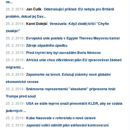
ne...
25. 2. 2019 /
Jan Čulík
Odstrašující příklad: EU nebyla pro Británii
problém, dokud jej Dav...
25. 2. 2019 /
Karel Dolejší
Venezuela: Když zloděj křičí "Chyťte
zloděje!"
25. 2. 2019 /
Evropská unie poslala v Egyptě Theresu Mayovou kamsi
25. 2. 2019 /
Zdroje západního úpadku
25. 2. 2019 /
Před čtyřmi lety byl zavražděn Boris Němcov
25. 2. 2019 /
Africká unie chce zlikvidovat plán EU zpracovávat žádosti
migrantů ...
25. 2. 2019 /
Zapomeňte na brexit. Existují známky nové globální
ekonomické recese
25. 2. 2019 /
Sněmovna reprezentantů "absolutně" připravena hnát
Trumpa před soud
25. 2. 2019 /
USA se stále teprve snaží přesvědčit KLDR, aby se vzdala
jaderných ...
25. 2. 2019 /
Kuba hlasovala v referendu o nové ústavě
25. 2. 2019 /
Japonští voliči odmítli plán stěhování kontroverzní