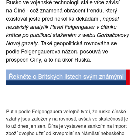
Rusko ve vojenské technologii stále více závisí
SOCIÁLNÍ SÍTĚ
na Číně - což znamená obrácení trendu, který
existoval ještě před několika dekádami,
napsal
RUBRIKY
nezávislý analytik Pavel Felgengauer v článku
krátce po publikaci staženém z webu Gorbačovovy
PLNÁ VERZE STRÁNEK
. Také geopolitická rovnováha se
Novoj gazety
podle Felgengauerova názoru posouvá ve
prospěch Číny, a to na úkor Ruska.
Putin podle Felgengauera veřejně tvrdí, že rusko-čínské
vztahy jsou založeny na rovnosti, avšak ve skutečnosti je
to už dnes jen sen. Čína je vystavena sankcím na import
zboží dvojího užití od krveprolití na Náměstí nebeského