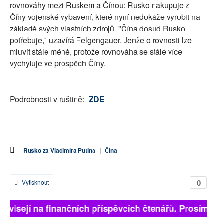
rovnováhy mezi Ruskem a Čínou: Rusko nakupuje z
Číny vojenské vybavení, které nyní nedokáže vyrobit na
základě svých vlastních zdrojů. "Čína dosud Rusko
potřebuje," uzavírá Felgengauer. Jenže o rovnosti lze
mluvit stále méně, protože rovnováha se stále více
vychyluje ve prospěch Číny.
Podrobnosti v ruštině:
ZDE
Rusko za Vladimíra Putina
|
Čína
0
Vytisknout
závisejí na finančních příspěvcích čtenářů. Prosíme, 