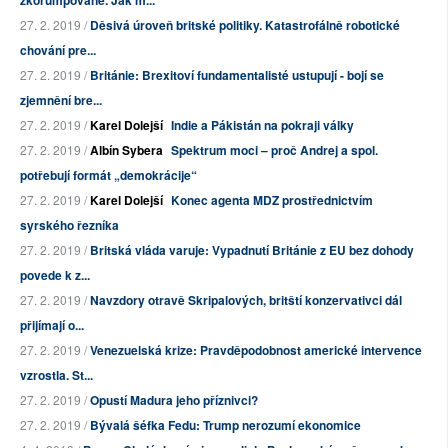
zkorumpované. Jak m...
27. 2. 2019 /
Děsivá úroveň britské politiky. Katastrofálně robotické
chování pre...
27. 2. 2019 /
Británie: Brexitoví fundamentalisté ustupují - bojí se
zjemnění bre...
27. 2. 2019 /
Karel Dolejší
Indie a Pákistán na pokraji války
27. 2. 2019 /
Albín Sybera
Spektrum moci – proč Andrej a spol.
potřebují formát „demokrácije“
27. 2. 2019 /
Karel Dolejší
Konec agenta MDZ prostřednictvím
syrského řezníka
27. 2. 2019 /
Britská vláda varuje: Vypadnutí Británie z EU bez dohody
povede k z...
27. 2. 2019 /
Navzdory otravě Skripalových, britští konzervativci dál
přijímají o...
27. 2. 2019 /
Venezuelská krize: Pravděpodobnost americké intervence
vzrostla. St...
27. 2. 2019 /
Opustí Madura jeho příznivci?
27. 2. 2019 /
Bývalá šéfka Fedu: Trump nerozumí ekonomice