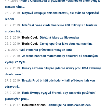
4. 4. 2019 /
Pour a Chalánková si pozvali do Poslanecké sněmovny k
diskusi násil...
26. 2. 2019 /
Mayová ustupuje ohledně brexitu, ale stále to nepřináší
řešení
26. 2. 2019 /
Milí Češi. Vaše vláda financuje 200 miliony Kč brutální
mučení lidí...
26. 2. 2019 /
Boris Cvek
Důležitá lekce ze Slovenska
26. 2. 2019 /
Boris Cvek
Čtvrtý operátor jako deus ex machina
7. 6. 2020 /
Milí čtenáři a příznivci Britských listů
27. 2. 2019 /
Je třeba nahradit matematicky absurdní cíl obranných
výdajů ve výši...
27. 2. 2019 /
Ruský seznam cílů pro jaderné údery proti USA zahrnuje
dlouho uzavř...
27. 2. 2019 /
Brexit: Proč britští důchodci v Itálii přijdou o italskou
zdravotní...
27. 2. 2019 /
Rada Evropy vyzývá Francii, aby zastavila používání
plastových proj...
18. 4. 2017 /
Bohumil Kartous
Diskutujte na Britských listech