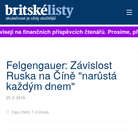
visejí na finančních příspěvcích čtenářů. Prosíme, při
PŘIHLÁSIT
AKTUÁLNÍ VYDÁNÍ
ARCHIV
Felgengauer: Závislost
Ruska na Číně "narůstá
ROZHOVORY
každým dnem"
TÉMATA
25. 2. 2019
NEJČTENĚJŠÍ ZA 7 DNÍ
čas čtení 1 minuta
AUTOŘI
PŘÍSPĚVKY NA PROVOZ