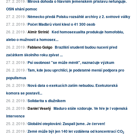
27. 2. 2019 /
Mírová dohoda o hlavním jemenském přístavu nefunguje.
OSN shání pomoc
27. 2. 2019 /
Německo předá Polsku rozsáhlé archívy z 2. světové války
27. 2. 2019 /
Počet Maďarů vloni klesl o 41 300 osob
26. 2. 2019 /
Almir Strinić
Ked homosexualita produkuje homofobiu,
alebo o mužnosti a homosex...
26. 2. 2019 /
Fabiano Golgo
Brazilští studenti budou nuceni před
začátkem školního roku zpívat ...
27. 2. 2019 /
Psí osobnost "se může měnit", naznačuje výzkum
26. 2. 2019 /
Tam, kde jsou uprchlíci, je podstatně menší podpora pro
populismus
26. 2. 2019 /
Nová data o exekucích zatím nebudou. Exekutorská
komora se postavil...
26. 2. 2019 /
Solidarita s dlužníkem
26. 2. 2019 /
Daniel Veselý
Maduro stále vzdoruje. Ve hře je i vojenská
intervence
25. 2. 2019 /
Globální oteplování: Zaspali jsme. Je červen!
25. 2. 2019 /
Země může být jen 140 let vzdálena od koncentrací CO
2