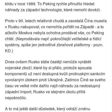
klidu v roce 1989. To Peking rychle přinutilo hledat
náhrady za západní technologie, které nemohl dovézt.
Proto v 90. letech relativně chudá a zaostalá Čína musela
v Rusku nakupovat, co nemohla pořídit na Západě - a to
ačkoliv Moskva nebyla ochotna prodávat vše, co Peking
chtěl. (Neprodávala např. pokročilejší velitelské a řídící
systémy, spíše jen jednotlivé zbraňové platformy - pozn.
KD.)
Dnes ovšem Rusko stále častěji nemůže vyrábět
vojenské zboží, které by si přálo, protože spousta
komponentů už není dostupná kvůli protiruským sankcím
vyvolaným útokem proti Ukrajině. Zatímco Číně se svého
času ve velké míře dařilo najít náhradu za nedostupný
západní import, Rusko ve stejném úkolu příliš
nepokročilo.
A to má ještě další důsledek, který odráží změnu