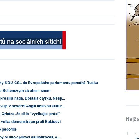
átky KDU-ČSL do Evropského parlamentu pomáhá Rusku
 je Boltonovým životním snem
kreslila hada. Dostala čtyřku. Nesp...
je v severní Anglii děsivou kultur...
 Orbána, že dělá "vynikající práci"
Nejčt
í velká demonstrace proti Babišovi
pedofilie
3.
si tuto aplikaci aktualizovali, o...