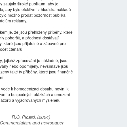
by zaujalo široké publikum, aby je
lo, aby bylo efektivní z hlediska nákladů
bylo možno prodat pozornost publika
telům reklamy.
kem je, že jsou přehlíženy příběhy, které
ly pohoršit, a přednost dostávají
y, které jsou přijatelné a zábavné pro
počet čtenářů.
y, jejichž zpracování je nákladné, jsou
vány nebo opomíjeny, nevšímavě jsou
zeny také ty příběhy, které jsou finančně
ní.
 vede k homogenizaci obsahu novin, k
vání o bezpečných otázkách a omezení
názorů a vyjadřovaných myšlenek.
R.G. Picard, (2004)
“Commercialism and newspaper