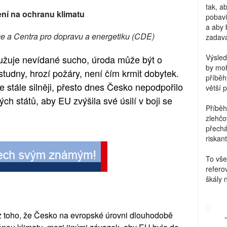
tak, a
ení na ochranu klimatu
pobavi
a aby 
e a Centra pro dopravu a energetiku (CDE)
zadava
Výsled
užuje nevídané sucho, úroda může být o
by moh
 studny, hrozí požáry, není čím krmit dobytek.
příběh
stále silněji, přesto dnes Česko nepodpořilo
větší 
ch států, aby EU zvýšila své úsilí v boji se
Příběh
zlehčo
přechá
riskant
To vše
refero
škály 
az toho, že Česko na evropské úrovni dlouhodobě