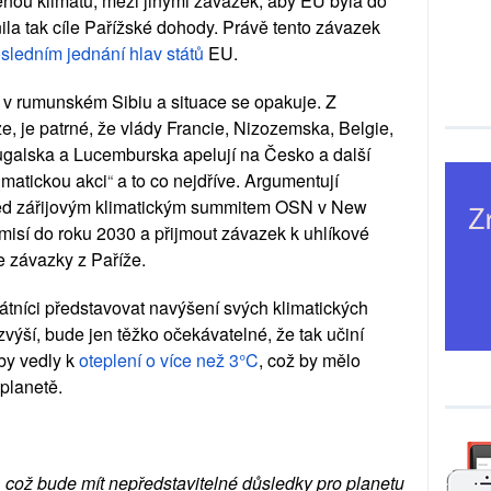
ěnou klimatu, mezi jinými závazek, aby EU byla do
ila tak cíle Pařížské dohody. Právě tento závazek
osledním jednání hlav států
EU.
ek v rumunském Sibiu a situace se opakuje. Z
loze, je patrné, že vlády Francie, Nizozemska, Belgie,
galska a Lucemburska apelují na Česko a další
imatickou akci
“
a to co nejdříve. Argumentují
před zářijovým klimatickým summitem OSN v New
 emisí do roku 2030 a přijmout závazek k uhlíkové
e závazky z Paříže.
tníci představovat navýšení svých klimatických
ýší, bude jen těžko očekávatelné, že tak učiní
 by vedly k
oteplení o více než 3°C
, což by mělo
ší planetě.
, což bude mít nepředstavitelné důsledky pro planetu