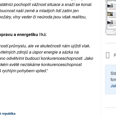
tátníci pochopili vážnost situace a snaží se konat.
oucnost naší země a mladých lidí zatím jen
žáry, vlny veder či neúroda jsou však realitou,
opravu a energetiku
říká:
stí průmyslu, ale ve skutečnosti nám ujíždí vlak.
vitelných zdrojů a úspor energie a sázka na
P
echno odvětvími budoucí konkurenceschopnosti. Jako
ckém světě nezískáme konkurenceschopnost
píš rychlým pohybem vpřed
.”
St
for
Ja
 republika