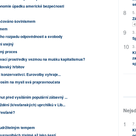
s
konomie úpadku americké bezpečnosti
5.
Zá
lačováno šovinismem
4
ismem
3.
ního rozpadu odpovědnosti a svobody
S
i stejný
3.
čný proces
Kl
za
ovací prostředky vezmou na mušku kapitalismus?
s
idovský hřbitov
i konzervativci. Eurovolby vyhraje...
prosím na mysli svá prapravnoučata
ut před vysíláním populární zábavný ...
dění (křesťanských) uprchlíků v Lib...
Nejsd
křesťané?
7.
eudržitelným tempem
Kl
 eurovolbách zřejmě až jako šestí
od