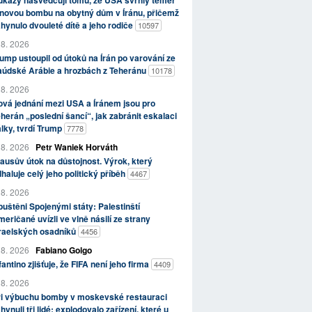
kazy nasvědčují tomu, že USA svrhly téměř
novou bombu na obytný dům v Íránu, přičemž
hynulo dvouleté dítě a jeho rodiče
10597
 8. 2026
ump ustoupil od útoků na Írán po varování ze
aúdské Arábie a hrozbách z Teheránu
10178
 8. 2026
vá jednání mezi USA a Íránem jsou pro
herán „poslední šancí“, jak zabránit eskalaci
lky, tvrdí Trump
7778
 8. 2026
Petr Waniek Horváth
ausův útok na důstojnost. Výrok, který
haluje celý jeho politický příběh
4467
 8. 2026
uštěni Spojenými státy: Palestinští
eričané uvízli ve vlně násilí ze strany
zraelských osadníků
4456
 8. 2026
Fabiano Golgo
fantino zjišťuje, že FIFA není jeho firma
4409
 8. 2026
ři výbuchu bomby v moskevské restauraci
hynuli tři lidé; explodovalo zařízení, které u