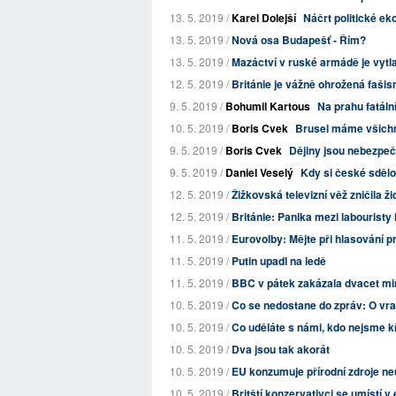
13. 5. 2019 /
Karel Dolejší
Náčrt politické e
13. 5. 2019 /
Nová osa Budapešť - Řím?
13. 5. 2019 /
Mazáctví v ruské armádě je vyt
12. 5. 2019 /
Británie je vážně ohrožená faš
9. 5. 2019 /
Bohumil Kartous
Na prahu fatál
10. 5. 2019 /
Boris Cvek
Brusel máme všichn
9. 5. 2019 /
Boris Cvek
Dějiny jsou nebezpe
9. 5. 2019 /
Daniel Veselý
Kdy si české sděl
12. 5. 2019 /
Žižkovská televizní věž zničila ž
12. 5. 2019 /
Británie: Panika mezi labouristy 
11. 5. 2019 /
Eurovolby: Mějte při hlasování 
11. 5. 2019 /
Putin upadl na ledě
11. 5. 2019 /
BBC v pátek zakázala dvacet min
10. 5. 2019 /
Co se nedostane do zpráv: O vraž
10. 5. 2019 /
Co uděláte s námi, kdo nejsme 
10. 5. 2019 /
Dva jsou tak akorát
10. 5. 2019 /
EU konzumuje přírodní zdroje n
10. 5. 2019 /
Britští konzervativci se umístí v