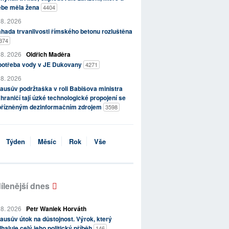
ebe měla žena
4404
 8. 2026
hada trvanlivosti římského betonu rozluštěna
374
 8. 2026
Oldřich Maděra
potřeba vody v JE Dukovany
4271
 8. 2026
ausův podržtaška v roli Babišova ministra
hraničí tají úzké technologické propojení se
přízněným dezinformačním zdrojem
3598
Týden
Měsíc
Rok
Vše
ílenější dnes
 8. 2026
Petr Waniek Horváth
ausův útok na důstojnost. Výrok, který
haluje celý jeho politický příběh
146