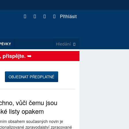
Přihlásit
PĚVKY
řispějte. ➥
OBJEDNAT PŘEDPLATNÉ
hno, vůči čemu jsou
ské listy opakem
ním obsahem současných novin je
ionalizované zpravodajství zpracované