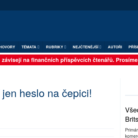
HOVORY
TÉMATA
RUBRIKY
NEJČTENĚJŠÍ
AUTOŘI
PŘÍS
závisejí na finančních příspěvcích čtenářů. Prosíme, p
jen heslo na čepici!
Všec
Brit
Primár
komerc