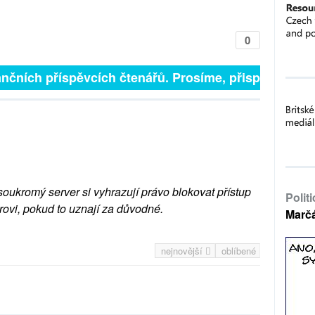
0
nčních příspěvcích čtenářů. Prosíme, přispějte. ➥
soukromý server si vyhrazují právo blokovat přístup
Polit
rovi, pokud to uznají za důvodné.
Marč
nejnovější
oblíbené