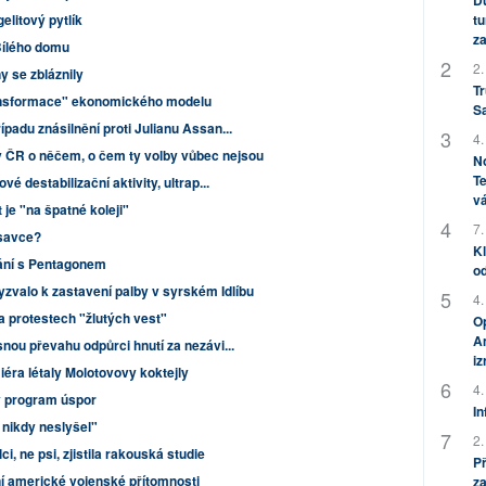
Dů
elitový pytlík
tu
za
Bílého domu
2.
ny se zbláznily
Tr
ransformace" ekonomického modelu
S
padu znásilnění proti Julianu Assan...
4.
 ČR o něčem, o čem ty volby vůbec nejsou
No
Te
é destabilizační aktivity, ultrap...
vá
 je "na špatné koleji"
7.
 savce?
Kl
nání s Pentagonem
od
valo k zastavení palby v syrském Idlíbu
4.
a protestech "žlutých vest"
Op
Am
nou převahu odpůrci hnutí za nezávi...
i
iéra létaly Molotovovy koktejly
4.
lý program úspor
In
 nikdy neslyšel"
2.
i, ne psi, zjistila rakouská studie
P
ní americké vojenské přítomnosti
za