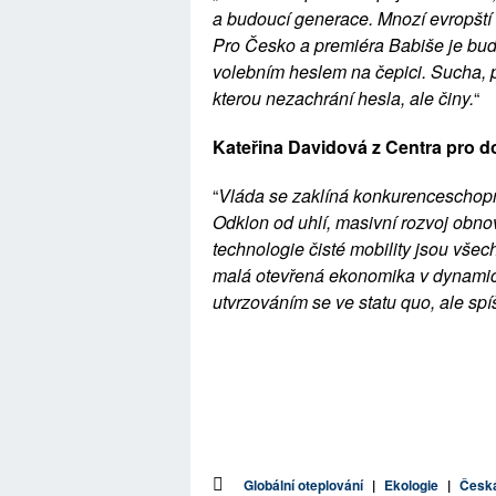
a budoucí generace. Mnozí evropští s
Pro Česko a premiéra Babiše je bud
volebním heslem na čepici. Sucha, po
kterou nezachrání hesla, ale činy.
“
Kateřina Davidová z Centra pro d
“
Vláda se zaklíná konkurenceschopno
Odklon od uhlí, masivní rozvoj obno
technologie čisté mobility jsou vš
malá otevřená ekonomika v dynami
utvrzováním se ve statu quo, ale s
Globální oteplování
|
Ekologie
|
Česká