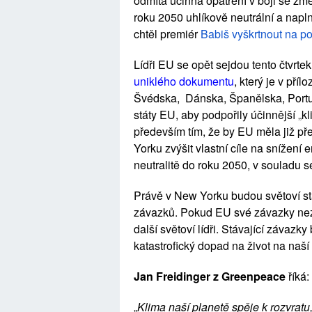
odmítá účinná opatření v boji se zm
roku 2050 uhlíkově neutrální a napln
chtěl premiér
Babiš vyškrtnout na p
Lídři EU se opět sejdou tento čtvrt
uniklého dokumentu
, který je v pří
Švédska, Dánska, Španělska, Portu
státy EU, aby podpořily účinnější
„
kl
především tím, že by EU měla již 
Yorku zvýšit vlastní cíle na snížení
neutralitě do roku 2050, v souladu s
Právě v New Yorku budou světoví stá
závazků. Pokud EU své závazky nezv
další světoví lídři. Stávající závazky
katastrofický dopad na život na na
Jan Freidinger z Greenpeace
říká:
„
Klima naší planetě spěje k rozvratu