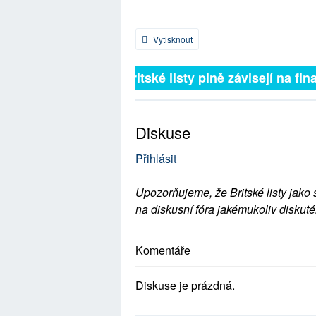
Vytisknout
Britské listy plně závisejí na fina
Diskuse
Přihlásit
Upozorňujeme, že Britské listy jako 
na diskusní fóra jakémukoliv diskuté
Komentáře
Diskuse je prázdná.