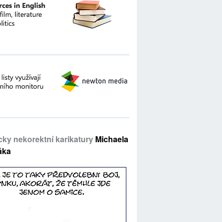
icky nekorektní karikatury
Michaela
áka