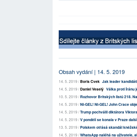
Obsah vydání | 14. 5. 2019
14. 5. 2019 /
Boris Cvek
Jak leader kandid
14. 5. 2019 /
Daniel Veselý
Válka proti Íránu
10. 5. 2019 /
Rozhovor Britských listů 218. Na
14. 5. 2019 /
NI-GEL! NI-GEL! John Crace objevu
14. 5. 2019 /
Trump pochválil diktátora Viktora
14. 5. 2019 /
V pondělí se konala v Praze dalš
13. 5. 2019 /
Polskem otřásá skandál kněžské 
14. 5. 2019 /
WhatsApp naléhá na uživatele, aby 