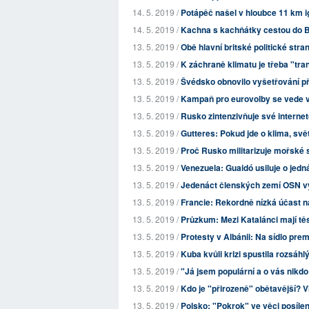
14. 5. 2019 /
Potápěč našel v hloubce 11 km ig
14. 5. 2019 /
Kachna s kachňátky cestou do 
13. 5. 2019 /
Obě hlavní britské politické stra
13. 5. 2019 /
K záchraně klimatu je třeba "t
13. 5. 2019 /
Švédsko obnovilo vyšetřování pří
13. 5. 2019 /
Kampaň pro eurovolby se vede v
13. 5. 2019 /
Rusko zintenzivňuje své internetov
13. 5. 2019 /
Gutteres: Pokud jde o klima, svět
13. 5. 2019 /
Proč Rusko militarizuje mořské
13. 5. 2019 /
Venezuela: Guaidó usiluje o jed
13. 5. 2019 /
Jedenáct členských zemí OSN vyz
13. 5. 2019 /
Francie: Rekordně nízká účast n
13. 5. 2019 /
Průzkum: Mezi Katalánci mají těs
13. 5. 2019 /
Protesty v Albánii: Na sídlo prem
13. 5. 2019 /
Kuba kvůli krizi spustila rozsáh
13. 5. 2019 /
"Já jsem populární a o vás nikdo
13. 5. 2019 /
Kdo je "přirozeně" obětavější? Vlc
13. 5. 2019 /
Polsko: "Pokrok" ve věci posíle