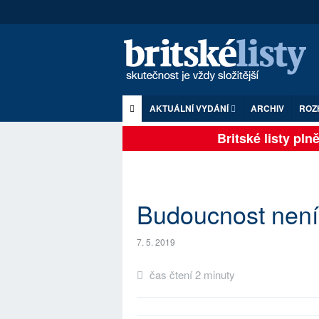
AKTUÁLNÍ VYDÁNÍ
ARCHIV
ROZ
Britské listy plně 
Budoucnost není 
7. 5. 2019
čas čtení 2 minuty