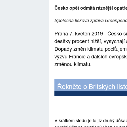
Česko opět odmítá ráznější opatř
Společná tisková zpráva Greenpeac
Praha 7. květen 2019
-
Česko s
desítky procent nižší, vysychají
Dopady změn klimatu pociťujeme 
výzvu Francie a dalších evropský
změnou klimatu.
V krátkém sledu je to již druhý důk