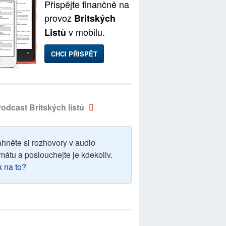
Přispějte finančně na
provoz
Britských
v mobilu.
Listů
CHCI PŘISPĚT
odcast Britských listů
áhněte si rozhovory v audio
mátu a poslouchejte je kdekoliv.
k na to?