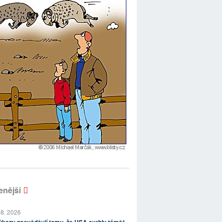
enější
 8. 2026