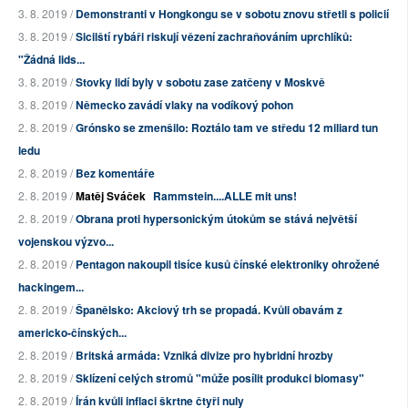
3. 8. 2019 /
Demonstranti v Hongkongu se v sobotu znovu střetli s policií
3. 8. 2019 /
Sicilští rybáři riskují vězení zachraňováním uprchlíků:
"Žádná lids...
3. 8. 2019 /
Stovky lidí byly v sobotu zase zatčeny v Moskvě
3. 8. 2019 /
Německo zavádí vlaky na vodíkový pohon
2. 8. 2019 /
Grónsko se zmenšilo: Roztálo tam ve středu 12 miliard tun
ledu
2. 8. 2019 /
Bez komentáře
2. 8. 2019 /
Matěj Sváček
Rammstein....ALLE mit uns!
2. 8. 2019 /
Obrana proti hypersonickým útokům se stává největší
vojenskou výzvo...
2. 8. 2019 /
Pentagon nakoupil tisíce kusů čínské elektroniky ohrožené
hackingem...
2. 8. 2019 /
Španělsko: Akciový trh se propadá. Kvůli obavám z
americko-čínských...
2. 8. 2019 /
Britská armáda: Vzniká divize pro hybridní hrozby
2. 8. 2019 /
Sklízení celých stromů "může posílit produkci biomasy"
2. 8. 2019 /
Írán kvůli inflaci škrtne čtyři nuly