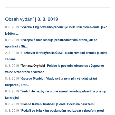
Obsah vydání | 8. 8. 2019
8. 8. 2019 /
Výroba 1 kg hovězího produkuje tolik uhlíkových emisí jako
ježdění ...
8. 8. 2019 /
Evropská unie sleduje prostřednictvím dronů, jak se
uprchlíci v Stř...
2. 8. 2019 /
Rozhovor Britských listů 231. Naše romské divadlo je silně
žádané
8. 8. 2019 /
Tomasz Oryński
Polsko je poslední obrannou výspou ve
válce o záchranu civilizace
8. 8. 2019 /
George Monbiot: Vlády světa nyní plní výlučně přání
korporací, kter...
8. 8. 2019 /
Vědci: Je nezbytně nutné změnit výrobu potravin a přístup
ke krajině
8. 8. 2019 /
Plošné trávení hrabošů je další zločin na naší zemi
8. 8. 2019 /
Podaří se britským poslancům realizovat vzbouření proti