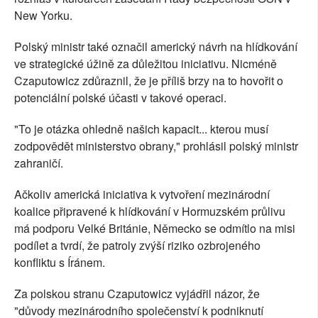
New Yorku.
Polský ministr také označil americký návrh na hlídkování
ve strategické úžině za důležitou iniciativu. Nicméně
Czaputowicz zdůraznil, že je příliš brzy na to hovořit o
potenciální polské účasti v takové operaci.
"To je otázka ohledně našich kapacit... kterou musí
zodpovědět ministerstvo obrany," prohlásil polský ministr
zahraničí.
Ačkoliv americká iniciativa k vytvoření mezinárodní
koalice připravené k hlídkování v Hormuzském průlivu
má podporu Velké Británie, Německo se odmítlo na misi
podílet a tvrdí, že patroly zvýší riziko ozbrojeného
konfliktu s Íránem.
Za polskou stranu Czaputowicz vyjádřil názor, že
"důvody mezinárodního společenství k podniknutí