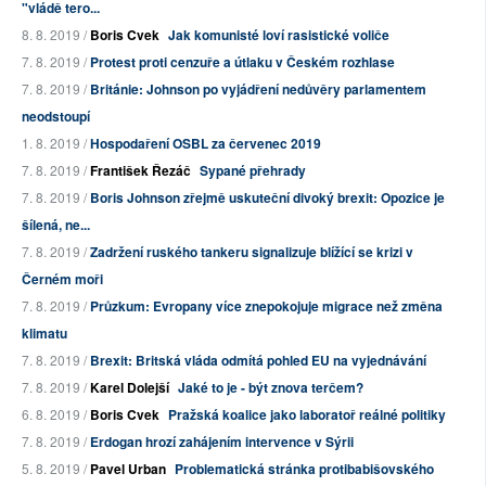
"vládě tero...
8. 8. 2019 /
Boris Cvek
Jak komunisté loví rasistické voliče
7. 8. 2019 /
Protest proti cenzuře a útlaku v Českém rozhlase
7. 8. 2019 /
Británie: Johnson po vyjádření nedůvěry parlamentem
neodstoupí
1. 8. 2019 /
Hospodaření OSBL za červenec 2019
7. 8. 2019 /
František Řezáč
Sypané přehrady
7. 8. 2019 /
Boris Johnson zřejmě uskuteční divoký brexit: Opozice je
šílená, ne...
7. 8. 2019 /
Zadržení ruského tankeru signalizuje blížící se krizi v
Černém moři
7. 8. 2019 /
Průzkum: Evropany více znepokojuje migrace než změna
klimatu
7. 8. 2019 /
Brexit: Britská vláda odmítá pohled EU na vyjednávání
7. 8. 2019 /
Karel Dolejší
Jaké to je - být znova terčem?
6. 8. 2019 /
Boris Cvek
Pražská koalice jako laboratoř reálné politiky
7. 8. 2019 /
Erdogan hrozí zahájením intervence v Sýrii
5. 8. 2019 /
Pavel Urban
Problematická stránka protibabišovského