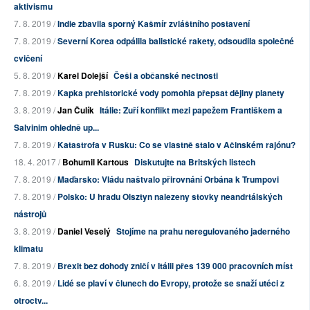
aktivismu
7. 8. 2019 /
Indie zbavila sporný Kašmír zvláštního postavení
7. 8. 2019 /
Severní Korea odpálila balistické rakety, odsoudila společné
cvičení
5. 8. 2019 /
Karel Dolejší
Češi a občanské nectnosti
7. 8. 2019 /
Kapka prehistorické vody pomohla přepsat dějiny planety
3. 8. 2019 /
Jan Čulík
Itálie: Zuří konflikt mezi papežem Františkem a
Salvinim ohledně up...
7. 8. 2019 /
Katastrofa v Rusku: Co se vlastně stalo v Ačinském rajónu?
18. 4. 2017 /
Bohumil Kartous
Diskutujte na Britských listech
7. 8. 2019 /
Maďarsko: Vládu naštvalo přirovnání Orbána k Trumpovi
7. 8. 2019 /
Polsko: U hradu Olsztyn nalezeny stovky neandrtálských
nástrojů
3. 8. 2019 /
Daniel Veselý
Stojíme na prahu neregulovaného jaderného
klimatu
7. 8. 2019 /
Brexit bez dohody zničí v Itálii přes 139 000 pracovních míst
6. 8. 2019 /
Lidé se plaví v člunech do Evropy, protože se snaží utéci z
otroctv...