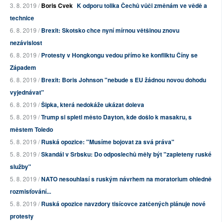
3. 8. 2019 /
Boris Cvek
K odporu tolika Čechů vůči změnám ve vědě a
technice
6. 8. 2019 /
Brexit: Skotsko chce nyní mírnou většinou znovu
nezávislost
6. 8. 2019 /
Protesty v Hongkongu vedou přímo ke konfliktu Číny se
Západem
6. 8. 2019 /
Brexit: Boris Johnson "nebude s EU žádnou novou dohodu
vyjednávat"
6. 8. 2019 /
Šipka, která nedokáže ukázat doleva
5. 8. 2019 /
Trump si spletl město Dayton, kde došlo k masakru, s
městem Toledo
5. 8. 2019 /
Ruská opozice: "Musíme bojovat za svá práva"
5. 8. 2019 /
Skandál v Srbsku: Do odposlechů měly být "zapleteny ruské
služby"
5. 8. 2019 /
NATO nesouhlasí s ruským návrhem na moratorium ohledně
rozmisťování...
5. 8. 2019 /
Ruská opozice navzdory tisícovce zatčených plánuje nové
protesty