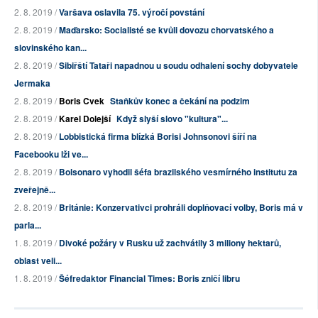
2. 8. 2019 /
Varšava oslavila 75. výročí povstání
2. 8. 2019 /
Maďarsko: Socialisté se kvůli dovozu chorvatského a
slovinského kan...
2. 8. 2019 /
Sibiřští Tataři napadnou u soudu odhalení sochy dobyvatele
Jermaka
2. 8. 2019 /
Boris Cvek
Staňkův konec a čekání na podzim
2. 8. 2019 /
Karel Dolejší
Když slyší slovo "kultura"...
2. 8. 2019 /
Lobbistická firma blízká Borisi Johnsonovi šíří na
Facebooku lži ve...
2. 8. 2019 /
Bolsonaro vyhodil šéfa brazilského vesmírného institutu za
zveřejně...
2. 8. 2019 /
Británie: Konzervativci prohráli doplňovací volby, Boris má v
parla...
1. 8. 2019 /
Divoké požáry v Rusku už zachvátily 3 miliony hektarů,
oblast veli...
1. 8. 2019 /
Šéfredaktor Financial Times: Boris zničí libru