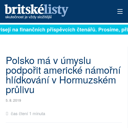
isejí na finančních příspěvcích čtenářů. Prosíme, přis
PŘIHLÁSIT
AKTUÁLNÍ VYDÁNÍ
ARCHIV
Polsko má v úmyslu
podpořit americké námořní
ROZHOVORY
hlídkování v Hormuzském
TÉMATA
průlivu
NEJČTENĚJŠÍ ZA 7 DNÍ
5. 8. 2019
AUTOŘI
čas čtení 1 minuta
PŘÍSPĚVKY NA PROVOZ