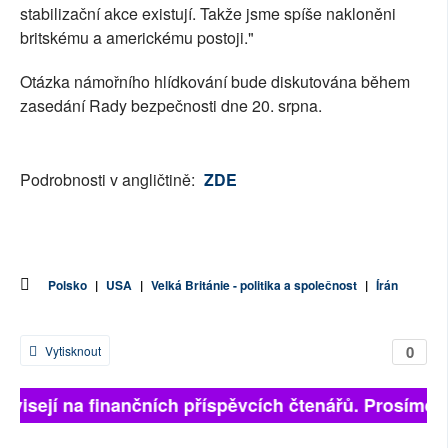
stabilizační akce existují. Takže jsme spíše nakloněni
britskému a americkému postoji."
Otázka námořního hlídkování bude diskutována během
zasedání Rady bezpečnosti dne 20. srpna.
Podrobnosti v angličtině:
ZDE
Polsko
|
USA
|
Velká Británie - politika a společnost
|
Írán
0
Vytisknout
závisejí na finančních příspěvcích čtenářů. Prosíme, p