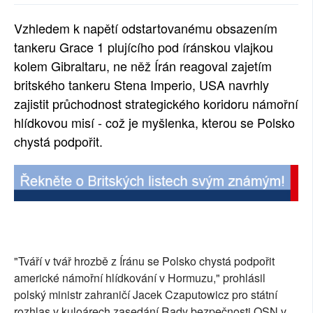
SOCIÁLNÍ SÍTĚ
Vzhledem k napětí odstartovanému obsazením
tankeru Grace 1 plujícího pod íránskou vlajkou
RUBRIKY
kolem Gibraltaru, ne něž Írán reagoval zajetím
PLNÁ VERZE STRÁNEK
britského tankeru Stena Imperio, USA navrhly
zajistit průchodnost strategického koridoru námořní
hlídkovou misí - což je myšlenka, kterou se Polsko
chystá podpořit.
"Tváří v tvář hrozbě z Íránu se Polsko chystá podpořit
americké námořní hlídkování v Hormuzu," prohlásil
polský ministr zahraničí Jacek Czaputowicz pro státní
rozhlas v kuloárech zasedání Rady bezpečnosti OSN v