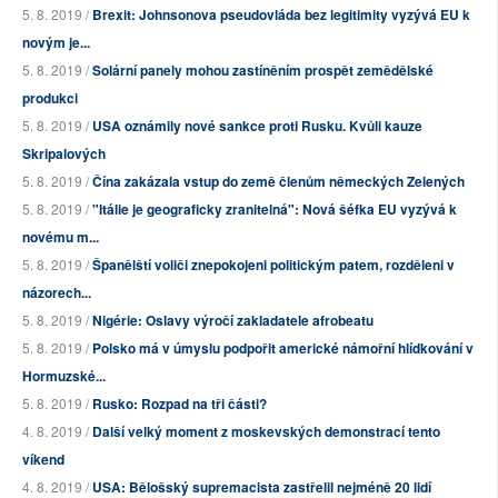
5. 8. 2019 /
Brexit: Johnsonova pseudovláda bez legitimity vyzývá EU k
novým je...
5. 8. 2019 /
Solární panely mohou zastíněním prospět zemědělské
produkci
5. 8. 2019 /
USA oznámily nové sankce proti Rusku. Kvůli kauze
Skripalových
5. 8. 2019 /
Čína zakázala vstup do země členům německých Zelených
5. 8. 2019 /
"Itálie je geograficky zranitelná": Nová šéfka EU vyzývá k
novému m...
5. 8. 2019 /
Španělští voliči znepokojeni politickým patem, rozděleni v
názorech...
5. 8. 2019 /
Nigérie: Oslavy výročí zakladatele afrobeatu
5. 8. 2019 /
Polsko má v úmyslu podpořit americké námořní hlídkování v
Hormuzské...
5. 8. 2019 /
Rusko: Rozpad na tři části?
4. 8. 2019 /
Další velký moment z moskevských demonstrací tento
víkend
4. 8. 2019 /
USA: Bělošský supremacista zastřelil nejméně 20 lidí