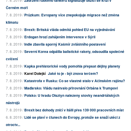
7. 8. 2019 /
Zadržení ruského tankeru signalizuje blížící se krizi v
Černém moři
7. 8. 2019 /
Průzkum: Evropany více znepokojuje migrace než změna
klimatu
7. 8. 2019 /
Brexit: Britská vláda odmítá pohled EU na vyjednávání
7. 8. 2019 /
Erdogan hrozí zahájením intervence v Sýrii
7. 8. 2019 /
Indie zbavila sporný Kašmír zvláštního postavení
7. 8. 2019 /
Severní Korea odpálila balistické rakety, odsoudila společné
cvičení
7. 8. 2019 /
Kapka prehistorické vody pomohla přepsat dějiny planety
7. 8. 2019 /
Karel Dolejší
Jaké to je - být znova terčem?
7. 8. 2019 /
Katastrofa v Rusku: Co se vlastně stalo v Ačinském rajónu?
7. 8. 2019 /
Maďarsko: Vládu naštvalo přirovnání Orbána k Trumpovi
7. 8. 2019 /
Polsko: U hradu Olsztyn nalezeny stovky neandrtálských
nástrojů
7. 8. 2019 /
Brexit bez dohody zničí v Itálii přes 139 000 pracovních míst
6. 8. 2019 /
Lidé se plaví v člunech do Evropy, protože se snaží utéci z
otroctv...