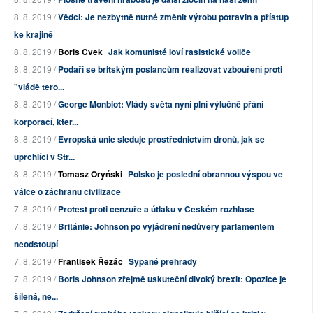
8. 8. 2019 /
Vědci: Je nezbytně nutné změnit výrobu potravin a přístup
ke krajině
8. 8. 2019 /
Boris Cvek
Jak komunisté loví rasistické voliče
8. 8. 2019 /
Podaří se britským poslancům realizovat vzbouření proti
"vládě tero...
8. 8. 2019 /
George Monbiot: Vlády světa nyní plní výlučně přání
korporací, kter...
8. 8. 2019 /
Evropská unie sleduje prostřednictvím dronů, jak se
uprchlíci v Stř...
8. 8. 2019 /
Tomasz Oryński
Polsko je poslední obrannou výspou ve
válce o záchranu civilizace
7. 8. 2019 /
Protest proti cenzuře a útlaku v Českém rozhlase
7. 8. 2019 /
Británie: Johnson po vyjádření nedůvěry parlamentem
neodstoupí
7. 8. 2019 /
František Řezáč
Sypané přehrady
7. 8. 2019 /
Boris Johnson zřejmě uskuteční divoký brexit: Opozice je
šílená, ne...