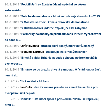
10. 8. 2019 /
Pedofil Jeffrey Epstein údajně spáchal ve vězení
sebevraždu
10. 8. 2019 /
Sobotní demonstrace v Moskvě byla největší od roku 2013
10. 8. 2019 /
V Moskvě se znovu konala obrovská demonstrace
10. 8. 2019 /
V Rusku došlo k jaderné explozi, pět lidí zahynulo
10. 8. 2019 /
Partnerky holandských pilotů stihaček terčem vyhrožování
od osob s ...
10. 8. 2019 /
Jiří Hlavenka
Hraboš polní český, moravský, slezský
18. 4. 2017 /
Bohumil Kartous
Diskutujte na Britských listech
10. 8. 2019 /
Britská vláda: Británie nebude schopna po brexitu uhájit
své výsost...
10. 8. 2019 /
Británie se po brexitu chystá samostatně "vládnout světu",
neumí al...
9. 8. 2019 /
Chci se líbat s klukem
9. 8. 2019 /
Jan Čulík
Jan Kavan má pravdu, že americké sankce pro
Evropskou unii neplatí
9. 8. 2019 /
Dominik Duka útočí spolu s polskou katolickou ultrapravicí,
proti k...