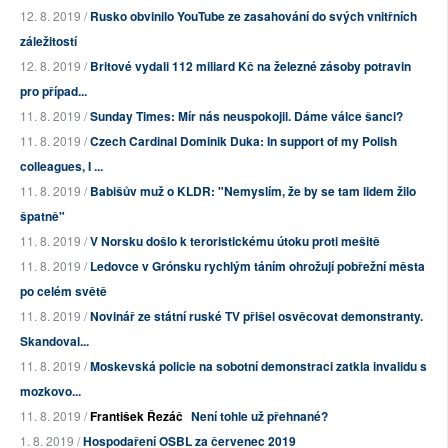
12. 8. 2019 /
Rusko obvinilo YouTube ze zasahování do svých vnitřních
záležitostí
12. 8. 2019 /
Britové vydali 112 miliard Kč na železné zásoby potravin
pro případ...
11. 8. 2019 /
Sunday Times: Mír nás neuspokojil. Dáme válce šanci?
11. 8. 2019 /
Czech Cardinal Dominik Duka: In support of my Polish
colleagues, I ...
11. 8. 2019 /
Babišův muž o KLDR: "Nemyslím, že by se tam lidem žilo
špatně"
11. 8. 2019 /
V Norsku došlo k teroristickému útoku proti mešitě
11. 8. 2019 /
Ledovce v Grónsku rychlým táním ohrožují pobřežní města
po celém světě
11. 8. 2019 /
Novinář ze státní ruské TV přišel osvěcovat demonstranty.
Skandoval...
11. 8. 2019 /
Moskevská policie na sobotní demonstraci zatkla invalidu s
mozkovo...
11. 8. 2019 /
František Řezáč
Není tohle už přehnané?
1. 8. 2019 /
Hospodaření OSBL za červenec 2019