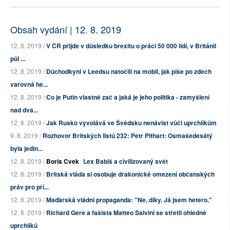
Obsah vydání | 12. 8. 2019
12. 8. 2019 /
V ČR přijde v důsledku brexitu o práci 50 000 lidí, v Británii
půl ...
12. 8. 2019 /
Důchodkyni v Leedsu natočili na mobil, jak píše po zdech
varovná he...
12. 8. 2019 /
Co je Putin vlastně zač a jaká je jeho politika - zamyšlení
nad dva...
12. 8. 2019 /
Jak Rusko vyvolává ve Švédsku nenávist vůči uprchlíkům
9. 8. 2019 /
Rozhovor Britských listů 232: Petr Pithart: Osmašedesátý
byla jedin...
12. 8. 2019 /
Boris Cvek
Lex Babiš a civilizovaný svět
12. 8. 2019 /
Britská vláda si osobuje drakonické omezení občanských
práv pro pří...
12. 8. 2019 /
Maďarská vládní propaganda: "Ne, díky. Já jsem hetero."
12. 8. 2019 /
Richard Gere a fašista Matteo Salvini se střetli ohledně
uprchlíků