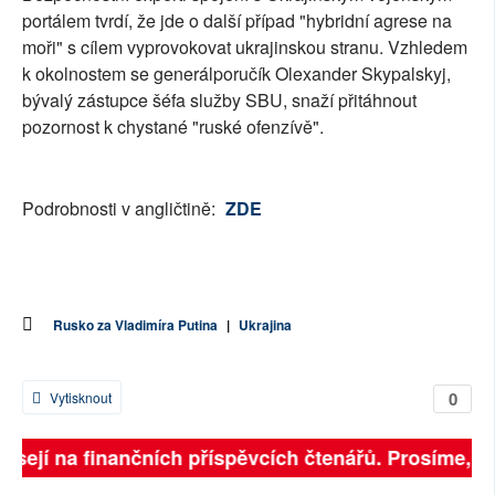
portálem tvrdí, že jde o další případ "hybridní agrese na
moři" s cílem vyprovokovat ukrajinskou stranu. Vzhledem
k okolnostem se generálporučík Olexander Skypalskyj,
bývalý zástupce šéfa služby SBU, snaží přitáhnout
pozornost k chystané "ruské ofenzívě".
Podrobnosti v angličtině:
ZDE
Rusko za Vladimíra Putina
|
Ukrajina
0
Vytisknout
visejí na finančních příspěvcích čtenářů. Prosíme, při