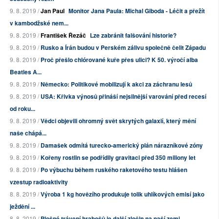
9. 8. 2019 /
Jan Paul
Monitor Jana Paula: Michal Giboda - Léčit a přežít
v kambodžské nem...
9. 8. 2019 /
František Řezáč
Lze zabránit falšování historie?
9. 8. 2019 /
Rusko a Írán budou v Perském zálivu společně čelit Západu
9. 8. 2019 /
Proč přešlo chlórované kuře přes ulici? K 50. výročí alba
Beatles A...
9. 8. 2019 /
Německo: Politikové mobilizují k akci za záchranu lesů
9. 8. 2019 /
USA: Křivka výnosů přináší nejsilnější varování před recesí
od roku...
9. 8. 2019 /
Vědci objevili ohromný svět skrytých galaxií, který mění
naše chápá...
9. 8. 2019 /
Damašek odmítá turecko-americký plán nárazníkové zóny
9. 8. 2019 /
Kořeny rostlin se podřídily gravitaci před 350 miliony let
9. 8. 2019 /
Po výbuchu během ruského raketového testu hlášen
vzestup radioaktivity
8. 8. 2019 /
Výroba 1 kg hovězího produkuje tolik uhlíkových emisí jako
ježdění ...
8. 8. 2019 /
Plošné trávení hrabošů je další zločin na naší zemi