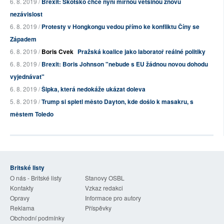
6. 8. 2019 /
Brexit: Skotsko chce nyní mírnou většinou znovu
nezávislost
6. 8. 2019 /
Protesty v Hongkongu vedou přímo ke konfliktu Číny se
Západem
6. 8. 2019 /
Boris Cvek
Pražská koalice jako laboratoř reálné politiky
6. 8. 2019 /
Brexit: Boris Johnson "nebude s EU žádnou novou dohodu
vyjednávat"
6. 8. 2019 /
Šipka, která nedokáže ukázat doleva
5. 8. 2019 /
Trump si spletl město Dayton, kde došlo k masakru, s
městem Toledo
Britské listy
O nás - Britské listy
Stanovy OSBL
Kontakty
Vzkaz redakci
Opravy
Informace pro autory
Reklama
Příspěvky
Obchodní podmínky