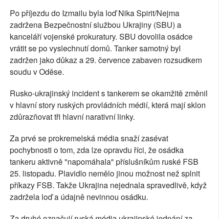
Po příjezdu do Izmailu byla loď Nika Spirit/Nejma
zadržena Bezpečnostní službou Ukrajiny (SBU) a
kanceláří vojenské prokuratury. SBU dovolila osádce
vrátit se po vyslechnutí domů. Tanker samotný byl
zadržen jako důkaz a 29. července zabaven rozsudkem
soudu v Oděse.
Rusko-ukrajinský incident s tankerem se okamžitě změnil
v hlavní story ruských provládních médií, která mají sklon
zdůrazňovat tři hlavní narativní linky.
Za prvé se prokremelská média snaží zasévat
pochybnosti o tom, zda lze opravdu říci, že osádka
tankeru aktivně "napomáhala" příslušníkům ruské FSB
25. listopadu. Plavidlo nemělo jinou možnost než splnit
příkazy FSB. Takže Ukrajina nejednala spravedlivě, když
zadržela loď a údajně nevinnou osádku.
Za druhé označují ruská média ukrajinské jednání za