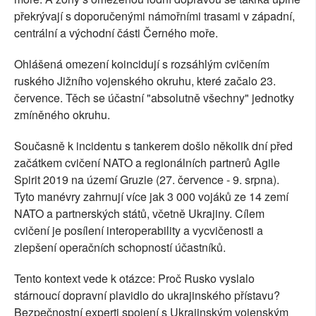
překrývají s doporučenými námořními trasami v západní,
centrální a východní části Černého moře.
Ohlášená omezení koincidují s rozsáhlým cvičením
ruského Jižního vojenského okruhu, které začalo 23.
července. Těch se účastní "absolutně všechny" jednotky
zmíněného okruhu.
Současně k incidentu s tankerem došlo několik dní před
začátkem cvičení NATO a regionálních partnerů Agile
Spirit 2019 na území Gruzie (27. července - 9. srpna).
Tyto manévry zahrnují více jak 3 000 vojáků ze 14 zemí
NATO a partnerských států, včetně Ukrajiny. Cílem
cvičení je posílení interoperability a vycvičenosti a
zlepšení operačních schopností účastníků.
Tento kontext vede k otázce: Proč Rusko vyslalo
stárnoucí dopravní plavidlo do ukrajinského přístavu?
Bezpečnostní experti spojení s Ukrajinským vojenským