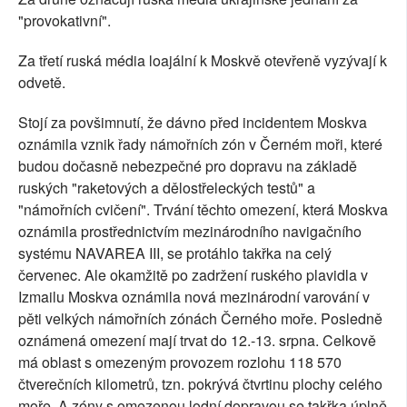
"provokativní".
Za třetí ruská média loajální k Moskvě otevřeně vyzývají k
odvetě.
Stojí za povšimnutí, že dávno před incidentem Moskva
oznámila vznik řady námořních zón v Černém moři, které
budou dočasně nebezpečné pro dopravu na základě
ruských "raketových a dělostřeleckých testů" a
"námořních cvičení". Trvání těchto omezení, která Moskva
oznámila prostřednictvím mezinárodního navigačního
systému NAVAREA III, se protáhlo takřka na celý
červenec. Ale okamžitě po zadržení ruského plavidla v
Izmailu Moskva oznámila nová mezinárodní varování v
pěti velkých námořních zónách Černého moře. Posledně
oznámená omezení mají trvat do 12.-13. srpna. Celkově
má oblast s omezeným provozem rozlohu 118 570
čtverečních kilometrů, tzn. pokrývá čtvrtinu plochy celého
moře. A zóny s omezenou lodní dopravou se takřka úplně