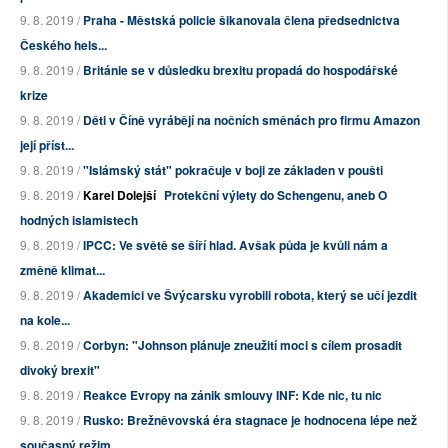
9. 8. 2019 /
Praha - Městská policie šikanovala člena předsednictva
Českého hels...
9. 8. 2019 /
Británie se v důsledku brexitu propadá do hospodářské
krize
9. 8. 2019 /
Děti v Číně vyrábějí na nočních směnách pro firmu Amazon
její příst...
9. 8. 2019 /
"Islámský stát" pokračuje v boji ze základen v poušti
9. 8. 2019 /
Karel Dolejší
Protekční výlety do Schengenu, aneb O
hodných islamistech
9. 8. 2019 /
IPCC: Ve světě se šíří hlad. Avšak půda je kvůli nám a
změně klimat...
9. 8. 2019 /
Akademici ve Švýcarsku vyrobili robota, který se učí jezdit
na kole...
9. 8. 2019 /
Corbyn: "Johnson plánuje zneužití moci s cílem prosadit
divoký brexit"
9. 8. 2019 /
Reakce Evropy na zánik smlouvy INF: Kde nic, tu nic
9. 8. 2019 /
Rusko: Brežněvovská éra stagnace je hodnocena lépe než
současný režim