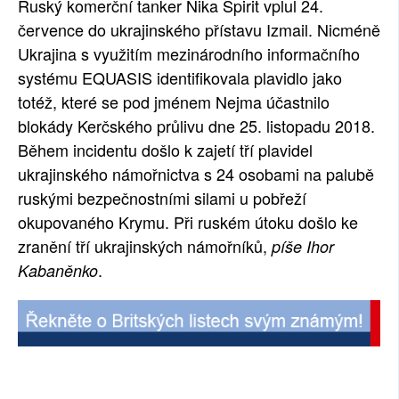
Ruský komerční tanker Nika Spirit vplul 24.
SOCIÁLNÍ SÍTĚ
července do ukrajinského přístavu Izmail. Nicméně
Ukrajina s využitím mezinárodního informačního
RUBRIKY
systému EQUASIS identifikovala plavidlo jako
totéž, které se pod jménem Nejma účastnilo
PLNÁ VERZE STRÁNEK
blokády Kerčského průlivu dne 25. listopadu 2018.
Během incidentu došlo k zajetí tří plavidel
ukrajinského námořnictva s 24 osobami na palubě
ruskými bezpečnostními silami u pobřeží
okupovaného Krymu. Při ruském útoku došlo ke
zranění tří ukrajinských námořníků,
píše Ihor
.
Kabaněnko