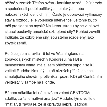
běžné v zemích Třetího světa - konflikty rozdělující národy
a společnosti podél politických, etnických nebo
náboženských dělících linií. Často je doprovází výjimečný
stav a rozhoduje je vojenská intervence. Je tohle to, co
měl prezident na mysli? Na kterou stranu by se v takové
situaci postavily americké ozbrojené síly? Pohled zevnitř
indikuje, že ozbrojené síly jsou stejně rozděleny jako
zbytek země.
Poté co jsem strávila 19 let ve Washingtonu na
zpravodajských místech v Kongresu, na FBI a
ministerstvu vnitra, měla jsem příležitost připojit se k
veliteli Rudého týmu (týmu při různých příležitostech
simulujícího chování protivníka - pozn. KD) při Centrálním
velitelství v Tampě na Floridě.
Během několika let nám ovšem velení CENTCOMu
sdělilo, že "alternativní analýza" Rudého týmu velitele
"mátla". (Pravda je, že si opravdu nepřáli žádnou