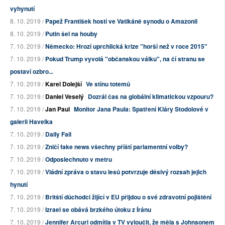
vyhynutí
8. 10. 2019 /
Papež František hostí ve Vatikáně synodu o Amazonii
8. 10. 2019 /
Putin šel na houby
7. 10. 2019 /
Německo: Hrozí uprchlická krize "horší než v roce 2015"
7. 10. 2019 /
Pokud Trump vyvolá "občanskou válku", na čí stranu se
postaví ozbro...
7. 10. 2019 /
Karel Dolejší
Ve stínu totemů
7. 10. 2019 /
Daniel Veselý
Dozrál čas na globální klimatickou vzpouru?
7. 10. 2019 /
Jan Paul
Monitor Jana Paula: Spatření Kláry Stodolové v
galerii Havelka
7. 10. 2019 /
Daily Fail
7. 10. 2019 /
Zničí fake news všechny příští parlamentní volby?
7. 10. 2019 /
Odposlechnuto v metru
7. 10. 2019 /
Vládní zpráva o stavu lesů potvrzuje děsivý rozsah jejich
hynutí
7. 10. 2019 /
Britští důchodci žijící v EU přijdou o své zdravotní pojištění
7. 10. 2019 /
Izrael se obává brzkého útoku z Íránu
7. 10. 2019 /
Jennifer Arcuri odmítla v TV vyloučit, že měla s Johnsonem