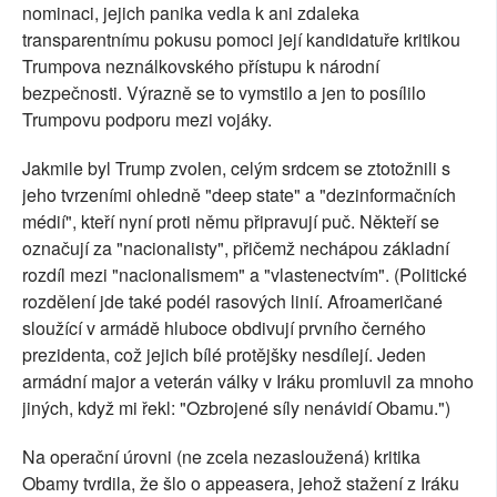
nominaci, jejich panika vedla k ani zdaleka
transparentnímu pokusu pomoci její kandidatuře kritikou
Trumpova neználkovského přístupu k národní
bezpečnosti. Výrazně se to vymstilo a jen to posílilo
Trumpovu podporu mezi vojáky.
Jakmile byl Trump zvolen, celým srdcem se ztotožnili s
jeho tvrzeními ohledně "deep state" a "dezinformačních
médií", kteří nyní proti němu připravují puč. Někteří se
označují za "nacionalisty", přičemž nechápou základní
rozdíl mezi "nacionalismem" a "vlastenectvím". (Politické
rozdělení jde také podél rasových linií. Afroameričané
sloužící v armádě hluboce obdivují prvního černého
prezidenta, což jejich bílé protějšky nesdílejí. Jeden
armádní major a veterán války v Iráku promluvil za mnoho
jiných, když mi řekl: "Ozbrojené síly nenávidí Obamu.")
Na operační úrovni (ne zcela nezasloužená) kritika
Obamy tvrdila, že šlo o appeasera, jehož stažení z Iráku