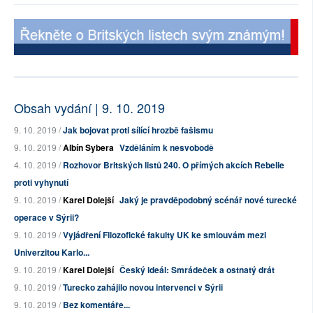
Obsah vydání | 9. 10. 2019
9. 10. 2019 /
Jak bojovat proti sílící hrozbě fašismu
9. 10. 2019 /
Albín Sybera
Vzděláním k nesvobodě
4. 10. 2019 /
Rozhovor Britských listů 240. O přímých akcích Rebelie
proti vyhynutí
9. 10. 2019 /
Karel Dolejší
Jaký je pravděpodobný scénář nové turecké
operace v Sýrii?
9. 10. 2019 /
Vyjádření Filozofické fakulty UK ke smlouvám mezi
Univerzitou Karlo...
9. 10. 2019 /
Karel Dolejší
Český ideál: Smrádeček a ostnatý drát
9. 10. 2019 /
Turecko zahájilo novou intervenci v Sýrii
9. 10. 2019 /
Bez komentáře...