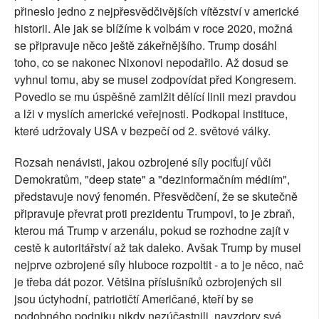
přineslo jedno z nejpřesvědčivějších vítězství v americké
historii. Ale jak se blížíme k volbám v roce 2020, možná
se připravuje něco ještě zákeřnějšího. Trump dosáhl
toho, co se nakonec Nixonovi nepodařilo. Až dosud se
vyhnul tomu, aby se musel zodpovídat před Kongresem.
Povedlo se mu úspěšně zamlžit dělící linii mezi pravdou
a lži v myslích americké veřejnosti. Podkopal instituce,
které udržovaly USA v bezpečí od 2. světové války.
Rozsah nenávisti, jakou ozbrojené síly pociťují vůči
Demokratům, "deep state" a "dezinformačním médiím",
představuje nový fenomén. Přesvědčení, že se skutečně
připravuje převrat proti prezidentu Trumpovi, to je zbraň,
kterou má Trump v arzenálu, pokud se rozhodne zajít v
cestě k autoritářství až tak daleko. Avšak Trump by musel
nejprve ozbrojené síly hluboce rozpoltit - a to je něco, nač
je třeba dát pozor. Většina příslušníků ozbrojených sil
jsou úctyhodní, patriotičtí Američané, kteří by se
podobného podniku nikdy nezúčastnili, navzdory své