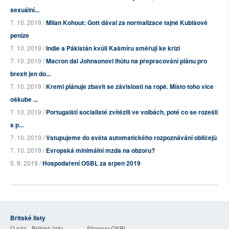
sexuální...
7. 10. 2019 /
Milan Kohout: Gott dával za normalizace tajně Kubišové
peníze
7. 10. 2019 /
Indie a Pákistán kvůli Kašmíru směřují ke krizi
7. 10. 2019 /
Macron dal Johnsonovi lhůtu na přepracování plánu pro
brexit jen do...
7. 10. 2019 /
Kreml plánuje zbavit se závislosti na ropě. Místo toho více
oškube ...
7. 10. 2019 /
Portugalští socialisté zvítězili ve volbách, poté co se rozešli
s p...
7. 10. 2019 /
Vstupujeme do světa automatického rozpoznávání obličejů
7. 10. 2019 /
Evropská minimální mzda na obzoru?
5. 9. 2019 /
Hospodaření OSBL za srpen 2019
Britské listy
O nás - Britské listy
Stanovy OSBL