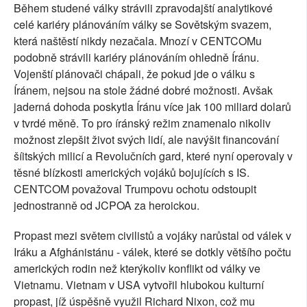
Během studené války strávili zpravodajští analytikové
celé kariéry plánováním války se Sovětským svazem,
která naštěstí nikdy nezačala. Mnozí v CENTCOMu
podobně strávili kariéry plánováním ohledně Íránu.
Vojenští plánovači chápali, že pokud jde o válku s
Íránem, nejsou na stole žádné dobré možnosti. Avšak
jaderná dohoda poskytla Íránu více jak 100 miliard dolarů
v tvrdé měně. To pro íránský režim znamenalo nikoliv
možnost zlepšit život svých lidí, ale navýšit financování
šíitských milicí a Revolučních gard, které nyní operovaly v
těsné blízkosti amerických vojáků bojujících s IS.
CENTCOM považoval Trumpovu ochotu odstoupit
jednostranně od JCPOA za heroickou.
Propast mezi světem civilistů a vojáky narůstal od válek v
Iráku a Afghánistánu - válek, které se dotkly většího počtu
amerických rodin než kterýkoliv konflikt od války ve
Vietnamu. Vietnam v USA vytvořil hlubokou kulturní
propast, jíž úspěšně využil Richard Nixon, což mu