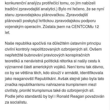
konkurenční analýzu protiřečící tomu, co jim nabízeli
tradiční zpravodajští analytici.) Bylo mi řečeno, že se nyní
stanu zpravodajskou plánovačkou. Zpravodajští
plánovači poskytují kritickou zpravodajskou podporu
vojenským operacím. Zůstala jsem na CENTCOMu 12
let.
Naše republika spočívá na důležitém ústavním principu
civilní kontroly nepolitizovaných ozbrojených sil. Ovšem
nepřetržité bubnování pravicových konspiračních
teoretiků a nenávistná politická rétorika si našly cestu k
významné části amerických vojáků. Není tomu tak dávno,
co by se většina těch, kdo slouží v armádě, identifikovala
jako reaganovští Republikáni. Avšak stejně jako byla tato
značka republikanismu nahrazena trumpismem mezi
civilisty, pronikl trumpismus také do ozbrojených sil.
Podle jeho standardů by byl i Ronald Reagan považován
za socialistu.