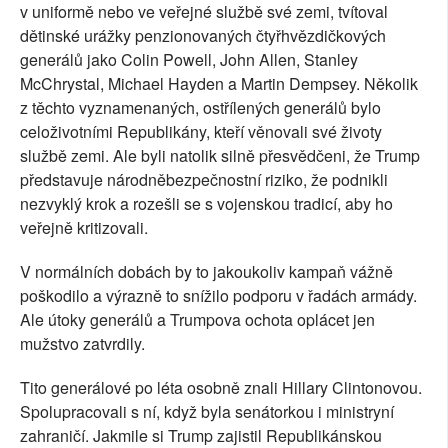
v uniformě nebo ve veřejné službě své zemi, tvítoval
dětinské urážky penzionovaných čtyřhvězdičkových
generálů jako Colin Powell, John Allen, Stanley
McChrystal, Michael Hayden a Martin Dempsey. Několik
z těchto vyznamenaných, ostřílených generálů bylo
celoživotními Republikány, kteří věnovali své životy
službě zemi. Ale byli natolik silně přesvědčeni, že Trump
představuje národněbezpečnostní riziko, že podnikli
nezvyklý krok a rozešli se s vojenskou tradicí, aby ho
veřejně kritizovali.
V normálních dobách by to jakoukoliv kampaň vážně
poškodilo a výrazně to snížilo podporu v řadách armády.
Ale útoky generálů a Trumpova ochota oplácet jen
mužstvo zatvrdily.
Tito generálové po léta osobně znali Hillary Clintonovou.
Spolupracovali s ní, když byla senátorkou i ministryní
zahraničí. Jakmile si Trump zajistil Republikánskou