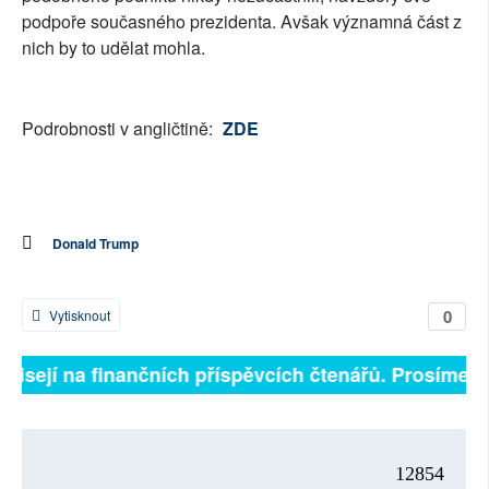
podpoře současného prezidenta. Avšak významná část z
nich by to udělat mohla.
Podrobnosti v angličtině:
ZDE
Donald Trump
0
Vytisknout
ávisejí na finančních příspěvcích čtenářů. Prosíme, př
12854