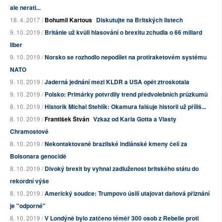
ale nerati...
18. 4. 2017 /
Bohumil Kartous
Diskutujte na Britských listech
9. 10. 2019 /
Británie už kvůli hlasování o brexitu zchudla o 66 miliard
liber
9. 10. 2019 /
Norsko se rozhodlo nepodílet na protiraketovém systému
NATO
9. 10. 2019 /
Jaderná jednání mezi KLDR a USA opět ztroskotala
9. 10. 2019 /
Polsko: Primárky potvrdily trend předvolebních průzkumů
8. 10. 2019 /
Historik Michal Stehlík: Okamura falšuje historii už příliš...
8. 10. 2019 /
František Štván
Vzkaz od Karla Gotta a Vlasty
Chramostové
8. 10. 2019 /
Nekontaktované brazilské indiánské kmeny čelí za
Bolsonara genocidě
8. 10. 2019 /
Divoký brexit by vyhnal zadluženost britského státu do
rekordní výše
8. 10. 2019 /
Americký soudce: Trumpovo úsilí utajovat daňová přiznání
je "odporné"
8. 10. 2019 /
V Londýně bylo zatčeno téměř 300 osob z Rebelie proti