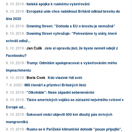
9. 10. 2019 /
Italská spojka k ruskému vyšetřování
9. 10. 2019 /
Evropská unie chce nabídnout Británii odklad brexitu do
léta 2020
8. 10. 2019 /
Downing Street: "Dohoda s EU o brexitu je nemožná"
8. 10. 2019 /
Downing Street vyhrožuje: "Potrestáme ty státy, které
schválí odlož...
5. 10. 2019 /
Jan Čulík
Jste si opravdu jisti, že byste neměli odejít z
Facebooku?
9. 10. 2019 /
Trump: Odmítám spolupracovat s vyšetřováním mého
impeachmentu
9. 10. 2019 /
Boris Cvek
Kdo vlastně řídí svět
7. 6. 2020 /
Milí čtenáři a příznivci Britských listů
9. 10. 2019 /
"Oikofobie": Naše západní sebenenávist
9. 10. 2019 /
Tisíce amerických vojáků se zúčastní největšího cvičení v
Evropě od...
9. 10. 2019 /
Šokovaní vědci objevili 400 km dlouhý pás mrtvých
mangrovníků
9. 10. 2019 /
Rusko se k Pařížské klimatické dohodě "pouze připojilo",