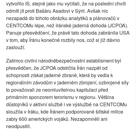
vytvořilo IS, stejně jako mu vyčítali, že na poslední chvíli
odmítl jít proti Bašáru Asadovi v Sýrii. Avšak nic
nezapadá do tohoto obrázku analytiků a plánovačů v
CENTCOMu lépe, než íránské jaderná dohoda (JCPOA).
Panuje přesvědčení, že právě tato dohoda zabránila USA
v tom, aby Íránu konečně rozbily nos, což si již dávno
zaslouží.
Zatímco civilní národněbezpečnostní establisment byl
přesvědčen, že JCPOA odstrčila Írán nazpět od
schopnosti získat jaderné zbraně, která by vedla k
regionálním závodům v jaderném zbrojení, ozbrojené síly
to považovali ze neomluvitelnou kapitulaci před
primárním sponzorem terorismu v regionu. Většina
důstojníků v aktivní službě i ve výslužbě na CENTCOMu
sloužila v Iráku, kde Íránem podporované šíitské milice
zabiy 600 amerických vojáků. Nezapomněli ani
neodpustili.