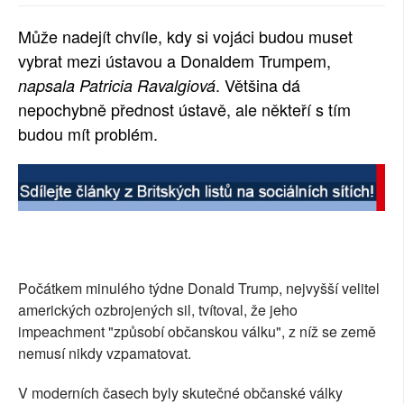
SOCIÁLNÍ SÍTĚ
Může nadejít chvíle, kdy si vojáci budou muset
vybrat mezi ústavou a Donaldem Trumpem,
RUBRIKY
. Většina dá
napsala Patricia Ravalgiová
PLNÁ VERZE STRÁNEK
nepochybně přednost ústavě, ale někteří s tím
budou mít problém.
Počátkem minulého týdne Donald Trump, nejvyšší velitel
amerických ozbrojených sil, tvítoval, že jeho
impeachment "způsobí občanskou válku", z níž se země
nemusí nikdy vzpamatovat.
V moderních časech byly skutečné občanské války