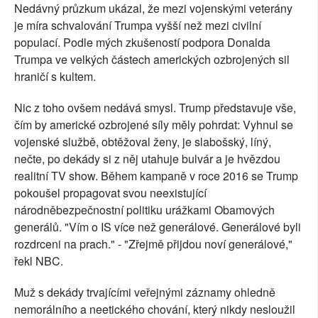
Nedávný průzkum ukázal, že mezi vojenskými veterány
je míra schvalování Trumpa vyšší než mezi civilní
populací. Podle mých zkušeností podpora Donalda
Trumpa ve velkých částech amerických ozbrojených sil
hraničí s kultem.
Nic z toho ovšem nedává smysl. Trump představuje vše,
čím by americké ozbrojené síly měly pohrdat: Vyhnul se
vojenské službě, obtěžoval ženy, je slabošský, líný,
nečte, po dekády si z něj utahuje bulvár a je hvězdou
realitní TV show. Během kampaně v roce 2016 se Trump
pokoušel propagovat svou neexistující
národněbezpečnostní politiku urážkami Obamových
generálů. "Vím o IS více než generálové. Generálové byli
rozdrceni na prach." - "Zřejmě přijdou noví generálové,"
řekl NBC.
Muž s dekády trvajícími veřejnými záznamy ohledně
nemorálního a neetického chování, který nikdy nesloužil