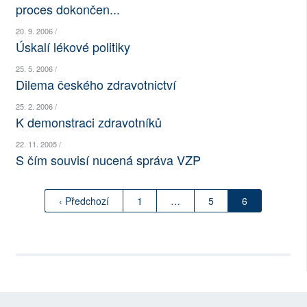
proces dokončen...
SOCIÁLNÍ SÍTĚ
20. 9. 2006 /
Úskalí lékové politiky
RUBRIKY
25. 5. 2006 /
PLNÁ VERZE STRÁNEK
Dilema českého zdravotnictví
25. 2. 2006 /
K demonstraci zdravotníků
22. 11. 2005 /
S čím souvisí nucená správa VZP
‹ Předchozí
1
…
5
6