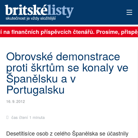
 na finančních příspěvcích čtenářů. Prosíme, přispějte
PŘIHLÁSIT
AKTUÁLNÍ VYDÁNÍ
Obrovské demonstrace
ARCHIV
proti škrtům se konaly ve
Španělsku a v
ROZHOVORY
Portugalsku
TÉMATA
16. 9. 2012
NEJČTENĚJŠÍ ZA 7 DNÍ
AUTOŘI
čas čtení 1 minuta
PŘÍSPĚVKY NA PROVOZ
Desetitisíce osob z celého Španělska se účastnily