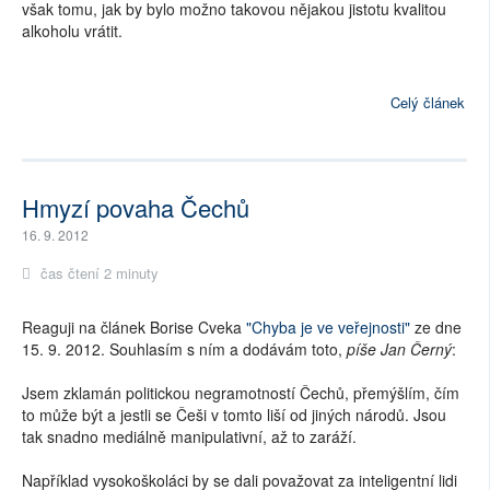
však tomu, jak by bylo možno takovou nějakou jistotu kvalitou
alkoholu vrátit.
Celý článek
Hmyzí povaha Čechů
16. 9. 2012
čas čtení 2 minuty
Reaguji na článek Borise Cveka
"Chyba je ve veřejnosti"
ze dne
15. 9. 2012. Souhlasím s ním a dodávám toto,
píše Jan Černý
:
Jsem zklamán politickou negramotností Čechů, přemýšlím, čím
to může být a jestli se Češi v tomto liší od jiných národů. Jsou
tak snadno mediálně manipulativní, až to zaráží.
Například vysokoškoláci by se dali považovat za inteligentní lidi