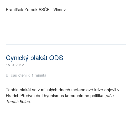
František Zemek ASČF - Vlčnov
Cynický plakát ODS
15. 9. 2012
čas čtení < 1 minuta
Tenhle plakát se v minulých dnech metanolové krize objevil v
Hradci. Předvolební hyenismus komunálního politika,
píše
Tomáš Koloc.