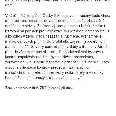
obětí.
V závěru článku píše: "Český tisk, nejprve omráčený touto vlnou
úmrtí po konzumaci pančovaného alkoholu, začal klást vládě
nepříjemné otázky. Zatímco výrobci a dovozci likérů již několik
let zvoní na poplach proti explozivnímu rozšíření černého trhu s
alkoholem v zemi, vláda nezasáhla. Nicméně, významné je
manko daňových příjmů. Od brutálního zvýšení (spotřebních)
daní v roce 2010, klesly daňové příjmy vlády o třetinu, v žádném
případě však spotřeba alkoholu. Drastické snížení fyzických
kontrol inspekčních služeb (hygienických, obchodních,
zdravotních) v důsledku rozpočtové přísnosti ultraliberální vlády
a pouhé orientační kontroly především zahraničních
maloobchodních řetězců ubezpečily restauratéry a vlastníky
licencí, že mají naprostý klid pro své obchody."
Zdroj ve francouzštině
ZDE
(placený přístup)