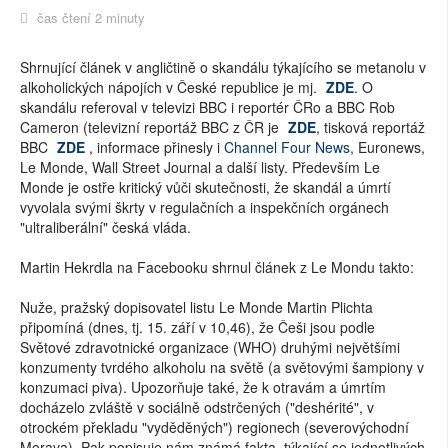
čas čtení 2 minuty
Shrnující článek v angličtině o skandálu týkajícího se metanolu v
alkoholických nápojích v České republice je mj.
ZDE
. O
skandálu referoval v televizi BBC i reportér ČRo a BBC Rob
Cameron (televizní reportáž BBC z ČR je
ZDE
, tisková reportáž
BBC
ZDE
, informace přinesly i
Channel Four News
, Euronews,
Le Monde, Wall Street Journal a další listy. Především Le
Monde je ostře kritický vůči skutečnosti, že skandál a úmrtí
vyvolala svými škrty v regulačních a inspekčních orgánech
"ultraliberální" česká vláda.
Martin Hekrdla na Facebooku shrnul článek z Le Mondu takto:
Nuže, pražský dopisovatel listu Le Monde Martin Plichta
připomíná (dnes, tj. 15. září v 10,46), že Češi jsou podle
Světové zdravotnické organizace (WHO) druhými největšími
konzumenty tvrdého alkoholu na světě (a světovými šampiony v
konzumaci piva). Upozorňuje také, že k otravám a úmrtím
docházelo zvláště v sociálně odstrčených ("deshérité", v
otrockém překladu "vyděděných") regionech (severovýchodní
Morava). Pak popisuje nám známá fakta, týkající se jednotlivých