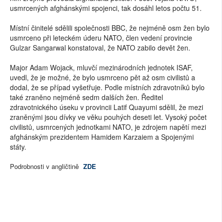
usmrcených afghánskými spojenci, tak dosáhl letos počtu 51.
Místní činitelé sdělili společnosti BBC, že nejméně osm žen bylo
usmrceno při leteckém úderu NATO, člen vedení provincie
Gulzar Sangarwal konstatoval, že NATO zabilo devět žen.
Major Adam Wojack, mluvčí mezinárodních jednotek ISAF,
uvedl, že je možné, že bylo usmrceno pět až osm civilistů a
dodal, že se případ vyšetřuje. Podle místních zdravotníků bylo
také zraněno nejméně sedm dalších žen. Ředitel
zdravotnického úseku v provincii Latif Quayumi sdělil, že mezi
zraněnými jsou dívky ve věku pouhých deseti let. Vysoký počet
civilistů, usmrcených jednotkami NATO, je zdrojem napětí mezi
afghánským prezidentem Hamidem Karzaiem a Spojenými
státy.
Podrobnosti v angličtině
ZDE