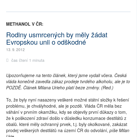
METHANOL V ČR:
Rodiny usmrcených by měly žádat
Evropskou unii o odškodné
13. 9. 2012
čas čtení 1 minuta
Upozorňujeme na tento článek, který jsme vydali včera. Česká
vláda konečně zavedla zákaz prodeje tvrdého alkoholu, ale je to
POZDĚ. Článek Milana Urieho platí beze změny. (Red.)
To, že byly nyní nasazeny veškeré možné státní složky k řešení
problému, je chvályhodné, ale je pozdě. Vláda ČR měla bez
váhání v prvním okamžiku, kdy se objevily první důkazy o tom,
že k poškození zdraví došlo v důsledku konzumace destilátů z
obalů. které měly ochranný prvek, t.j. byly okolkované, zakázat
prodej veškerých destilátů na území ČR do odvolání,
píše Milan
Urie.