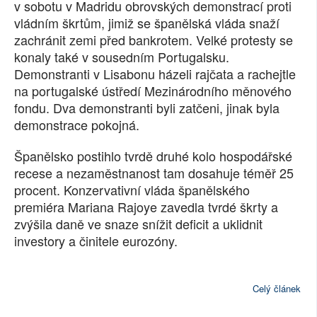
v sobotu v Madridu obrovských demonstrací proti
SOCIÁLNÍ SÍTĚ
vládním škrtům, jimiž se španělská vláda snaží
zachránit zemi před bankrotem. Velké protesty se
RUBRIKY
konaly také v sousedním Portugalsku.
Demonstranti v Lisabonu házeli rajčata a rachejtle
PLNÁ VERZE STRÁNEK
na portugalské ústředí Mezinárodního měnového
fondu. Dva demonstranti byli zatčeni, jinak byla
demonstrace pokojná.
Španělsko postihlo tvrdě druhé kolo hospodářské
recese a nezaměstnanost tam dosahuje téměř 25
procent. Konzervativní vláda španělského
premiéra Mariana Rajoye zavedla tvrdé škrty a
zvýšila daně ve snaze snížit deficit a uklidnit
investory a činitele eurozóny.
Celý článek