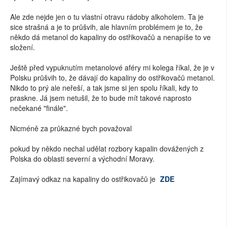
Ale zde nejde jen o tu vlastní otravu rádoby alkoholem. Ta je
sice strašná a je to průšvih, ale hlavním problémem je to, že
někdo dá metanol do kapaliny do ostřikovačů a nenapíše to ve
složení.
Ještě před vypuknutím metanolové aféry mi kolega říkal, že je v
Polsku průšvih to, že dávají do kapaliny do ostřikovačů metanol.
Nikdo to prý ale neřeší, a tak jsme si jen spolu říkali, kdy to
praskne. Já jsem netušil, že to bude mít takové naprosto
nečekané "finále".
Nicméně za průkazné bych považoval
pokud by někdo nechal udělat rozbory kapalin dovážených z
Polska do oblasti severní a východní Moravy.
Zajímavý odkaz na kapaliny do ostřikovačů je
ZDE