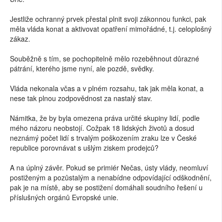
Jestliže ochranný prvek přestal plnit svoji zákonnou funkci, pak
měla vláda konat a aktivovat opatření mimořádné, t.j. celoplošný
zákaz.
Souběžně s tím, se pochopitelně mělo rozeběhnout důrazné
pátrání, kterého jsme nyní, ale pozdě, svědky.
Vláda nekonala včas a v plném rozsahu, tak jak měla konat, a
nese tak plnou zodpovědnost za nastalý stav.
Námitka, že by byla omezena práva určité skupiny lidí, podle
mého názoru neobstojí. Cožpak 18 lidských životů a dosud
neznámý počet lidí s trvalým poškozením zraku lze v České
republice porovnávat s ušlým ziskem prodejců?
A na úplný závěr. Pokud se primiér Nečas, ústy vlády, neomluví
postiženým a pozůstalým a nenabídne odpovídající odškodnění,
pak je na místě, aby se postižení domáhali soudního řešení u
příslušných orgánů Evropské unie.