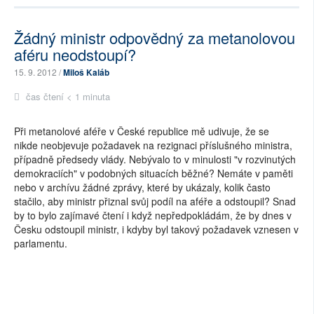
Žádný ministr odpovědný za metanolovou
aféru neodstoupí?
15. 9. 2012 /
Miloš Kaláb
čas čtení < 1 minuta
Při metanolové aféře v České republice mě udivuje, že se
nikde neobjevuje požadavek na rezignaci příslušného ministra,
případně předsedy vlády. Nebývalo to v minulosti "v rozvinutých
demokraciích" v podobných situacích běžné? Nemáte v paměti
nebo v archívu žádné zprávy, které by ukázaly, kolik často
stačilo, aby ministr přiznal svůj podíl na aféře a odstoupil? Snad
by to bylo zajímavé čtení i když nepředpokládám, že by dnes v
Česku odstoupil ministr, i kdyby byl takový požadavek vznesen v
parlamentu.