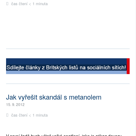
čas čtení < 1 minuta
Jak vyřešit skandál s metanolem
15. 9. 2012
čas čtení < 1 minuta
V první řadě bych učinil velká opatření, jako je zákaz dovozu