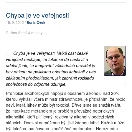
Chyba je ve veřejnosti
15. 9. 2012 /
Boris Cvek
čas čtení 4 minuty
Chyba je ve veřejnosti. Velká část české
veřejnost nechápe, že tohle se dá nastavit a
udělat jinak, že fungování základních pravidel je
bez ohledu na politickou orientaci kohokoli z nás
základním předpokladem, jak zabránit rozkladu
společnosti do odporné džungle.
Prohibice alkoholických nápojů s obsahem alkoholu nad 20%,
kterou vyhlásil včera ministr zdravotnictví, je přiznáním, že nikdo
neví, která láhev může být toxická. Dříve jsme se snažili tvářit,
že intoxikace metanolem je problém převážně notorických
alkoholiků, kteří pijí levný, rozlévaný alkohol v podezřelých
stáncích. Dnes si nemůžeme být jisti žádnou láhví. Každá může
být falešná, pančovaná, znečištěná metanolem. Nerozumím