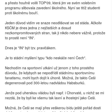
a přesto houfně volili TOP'09, která jim ve svém volebním
programu slibovala zavedení školného. Nyní se titíž studenti
proti školnému bouří.
Jeden důvod vidím ve snaze neodlišovat se od stáda. Ačkoliv
KSČM je dnes jedna z nejčistších a dosud
nezkompromitovaných stran, tak ji nikdo nebere vážně, protože
to prostě není "IN".
Dnes je "IN" být tzv. pravičákem.
Je to stádní myšlení typu "kdo neskáče není Čech".
Nechodím na sportovní utkání už jenom z toho prostého
důvodu, že kdybych se nepodřídil stádnímu sportovnímu
fanatismu, mohl bych dojít k úhoně. Možná, že takto Češi
degenerovali pod 300-letou nadvládou Habsburků.
Jenže pod uherskou vládou byli např. i Chorvaté, u nichž se mi
nezdá, že by byli ke všemu tak laxní a lhostejní jako Češi.
Možná, že Češi se mají přes veškerou bídu ještě pořád dosti