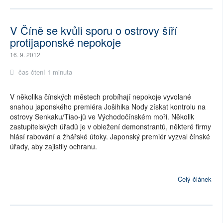
V Číně se kvůli sporu o ostrovy šíří
protijaponské nepokoje
16. 9. 2012
čas čtení 1 minuta
V několika čínských městech probíhají nepokoje vyvolané
snahou japonského premiéra Jošihika Nody získat kontrolu na
ostrovy Senkaku/Tiao-jü ve Východočínském moři. Několik
zastupitelských úřadů je v obležení demonstrantů, některé firmy
hlásí rabování a žhářské útoky. Japonský premiér vyzval čínské
úřady, aby zajistily ochranu.
Celý článek