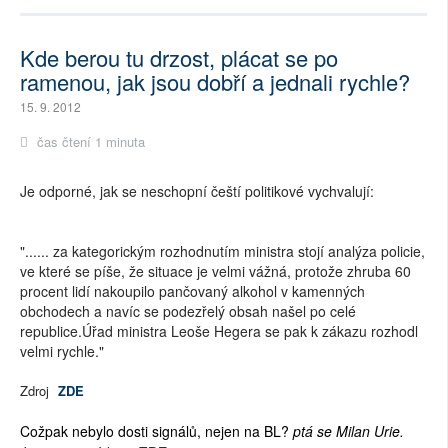
Kde berou tu drzost, plácat se po
ramenou, jak jsou dobří a jednali rychle?
15. 9. 2012
čas čtení 1 minuta
Je odporné, jak se neschopní čeští politikové vychvalují:
"...... za kategorickým rozhodnutím ministra stojí analýza policie,
ve které se píše, že situace je velmi vážná, protože zhruba 60
procent lidí nakoupilo pančovaný alkohol v kamenných
obchodech a navíc se podezřelý obsah našel po celé
republice.Úřad ministra Leoše Hegera se pak k zákazu rozhodl
velmi rychle."
Zdroj
ZDE
Cožpak nebylo dosti signálů, nejen na BL?
ptá se Milan Urie.