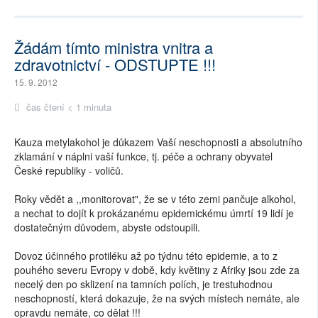
Žádám tímto ministra vnitra a
zdravotnictví - ODSTUPTE !!!
15. 9. 2012
čas čtení < 1 minuta
Kauza metylakohol je důkazem Vaší neschopnosti a absolutního
zklamání v náplni vaší funkce, tj. péče a ochrany obyvatel
České republiky - voličů.
Roky vědět a ,,monitorovat", že se v této zemi pančuje alkohol,
a nechat to dojít k prokázanému epidemickému úmrtí 19 lidí je
dostatečným důvodem, abyste odstoupili.
Dovoz účinného protiléku až po týdnu této epidemie, a to z
pouhého severu Evropy v době, kdy květiny z Afriky jsou zde za
necelý den po sklizení na tamních polích, je trestuhodnou
neschopností, která dokazuje, že na svých místech nemáte, ale
opravdu nemáte, co dělat !!!