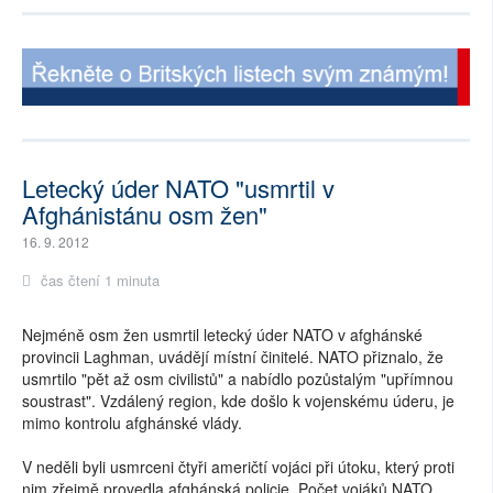
Letecký úder NATO "usmrtil v
Afghánistánu osm žen"
16. 9. 2012
čas čtení 1 minuta
Nejméně osm žen usmrtil letecký úder NATO v afghánské
provincii Laghman, uvádějí místní činitelé. NATO přiznalo, že
usmrtilo "pět až osm civilistů" a nabídlo pozůstalým "upřímnou
soustrast". Vzdálený region, kde došlo k vojenskému úderu, je
mimo kontrolu afghánské vlády.
V neděli byli usmrceni čtyři američtí vojáci při útoku, který proti
nim zřejmě provedla afghánská policie. Počet vojáků NATO,