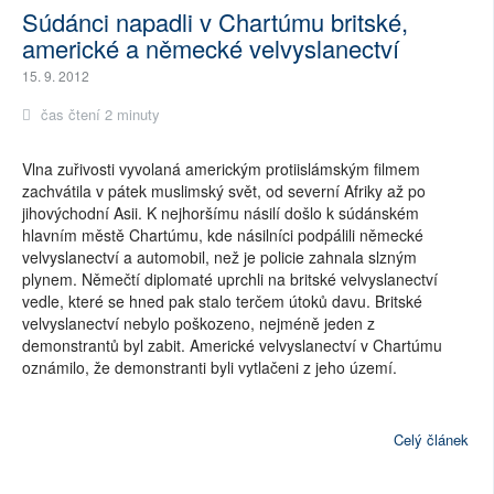
Súdánci napadli v Chartúmu britské,
americké a německé velvyslanectví
15. 9. 2012
čas čtení 2 minuty
Vlna zuřivosti vyvolaná americkým protiislámským filmem
zachvátila v pátek muslimský svět, od severní Afriky až po
jihovýchodní Asii. K nejhoršímu násilí došlo k súdánském
hlavním městě Chartúmu, kde násilníci podpálili německé
velvyslanectví a automobil, než je policie zahnala slzným
plynem. Němečtí diplomaté uprchli na britské velvyslanectví
vedle, které se hned pak stalo terčem útoků davu. Britské
velvyslanectví nebylo poškozeno, nejméně jeden z
demonstrantů byl zabit. Americké velvyslanectví v Chartúmu
oznámilo, že demonstranti byli vytlačeni z jeho území.
Celý článek