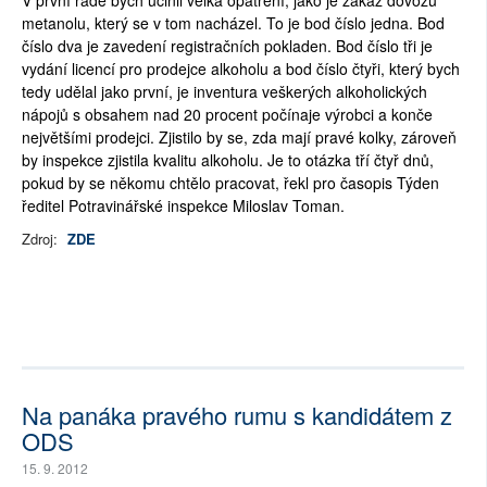
metanolu, který se v tom nacházel. To je bod číslo jedna. Bod
číslo dva je zavedení registračních pokladen. Bod číslo tři je
vydání licencí pro prodejce alkoholu a bod číslo čtyři, který bych
tedy udělal jako první, je inventura veškerých alkoholických
nápojů s obsahem nad 20 procent počínaje výrobci a konče
největšími prodejci. Zjistilo by se, zda mají pravé kolky, zároveň
by inspekce zjistila kvalitu alkoholu. Je to otázka tří čtyř dnů,
pokud by se někomu chtělo pracovat, řekl pro časopis Týden
ředitel Potravinářské inspekce Miloslav Toman.
Zdroj:
ZDE
Na panáka pravého rumu s kandidátem z
ODS
15. 9. 2012