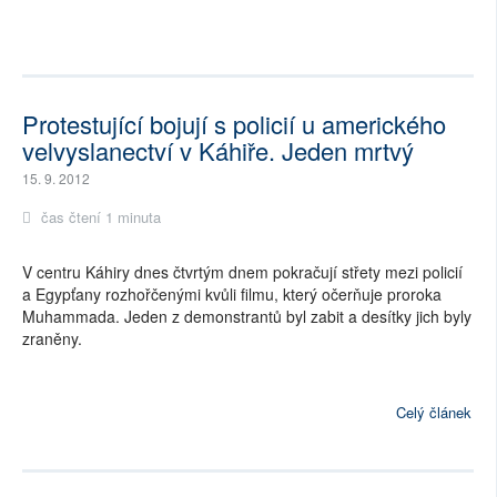
Protestující bojují s policií u amerického
velvyslanectví v Káhiře. Jeden mrtvý
15. 9. 2012
čas čtení 1 minuta
V centru Káhiry dnes čtvrtým dnem pokračují střety mezi policií
a Egypťany rozhořčenými kvůli filmu, který očerňuje proroka
Muhammada. Jeden z demonstrantů byl zabit a desítky jich byly
zraněny.
Celý článek