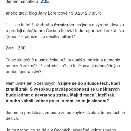
Jenom namátkou
ZDE
anebo tady: blog Jany Lorencové 13.9.2012 v 8:34:
"...... Je to totiž už zhruba
čtrnáct let
, co jsem o výrobě, dovozu
a prodeji natočila pro Českou televizi řadu reportáží. Tenkrát šlo
"jenom" o peníze -- o desítky miliard."
Zdroj:
ZDE
To se skutečně muselo čekat až na analýzu policie a nemohlo
se rázně zakročit již v předstihu? Je to liknavost odpovědných
anebo ignoranství?
Nemluvme jen o zesnulých.
Vžijme se do situace těch, kteří
ztratili zrak. S vysokou pravděpodobností se u některých
bude jednat o nevratnou ztrátu. Mají ti mocní, kteří tak
dlouho váhali, vůbec pojetí o tom, co to je slepota?
Jenom ta představa, že budu žít po zbytek života v temnotách je
děsivá.
Je mi z toho, co se děje v Čechách, skutečně velice smutno.