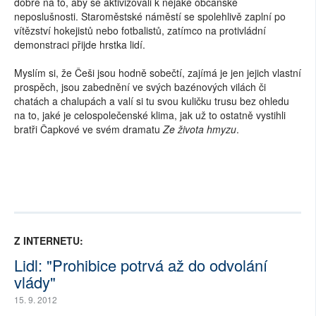
dobře na to, aby se aktivizovali k nějaké občanské
neposlušnosti. Staroměstské náměstí se spolehlivě zaplní po
vítězství hokejistů nebo fotbalistů, zatímco na protivládní
demonstraci přijde hrstka lidí.
Myslím si, že Češi jsou hodně sobečtí, zajímá je jen jejich vlastní
prospěch, jsou zabednění ve svých bazénových vilách či
chatách a chalupách a valí si tu svou kuličku trusu bez ohledu
na to, jaké je celospolečenské klima, jak už to ostatně vystihli
bratři Čapkové ve svém dramatu
Ze života hmyzu
.
Z INTERNETU:
Lidl: "Prohibice potrvá až do odvolání
vlády"
15. 9. 2012