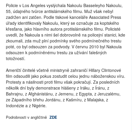
Policie v Los Angeles vyslýchala Nakoulu Basseleyho Nakoulu,
55, údajného tvůrce antiislámského filmu. Muž však nebyl
zadržen ani zatčen. Podle tiskové kanceláře Associated Press
úřady identifikovaly Nakoulu, který se označuje za koptského
křesťana, jako hlavního autora protiislámského filmu. Policisté
uvedli, že Nakoula s nimi šel dobrovolně na policejní stanici, kde
zkoumali, zda muž plní podmínky svého podmínečného trestu
poté, co byl odsouzen za podvody. V červnu 2010 byl Nakoula
odsouzen k podmíněnému trestu za užívání falešných
totožností.
Američtí činitelé včetně ministryně zahraničí Hillary Clintonové
film odsoudili jako pokus zostudit celou jednu náboženskou víru.
Protesty a násilnosti proti filmu však pokračují. Za posledních
několik dní byly demonstrace hlášeny z Iráku, z Íránu, z
Bahrajnu, z Afghánistánu, z Jemenu, z Egypta, z Jeruzalému,
ze Západního břehu Jordánu, z Kašmíru, z Malajska, z
Indonézie a z Nigérie.
Podrobnosti v angličtině
ZDE