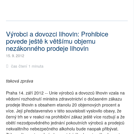
Výrobci a dovozci lihovin: Prohibice
povede ještě k většímu objemu
nezákonného prodeje lihovin
15. 9. 2012
čas čtení 1 minuta
tisková zpráva
Praha 14. září 2012 -- Unie výrobců a dovozců lihovin vzala na
vědomí rozhodnutí ministra zdravotnictví o dočasném zákazu
prodeje lihovin s obsahem etanolu 20 objemových procent a
více. Její představenstvo v této souvislosti vyslovilo obavy, že
černý trh se v reakci na prohibiční zákaz ještě více rozbují a že
obětí nezodpovědného jednání pokoutních výrobců a prodejců
nekvalitního nebezpečného alkoholu bude naopak přibývat.