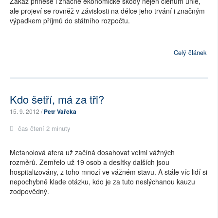
Zákaz přinese i značné ekonomické škody nejen členům unie,
ale projeví se rovněž v závislosti na délce jeho trvání i značným
výpadkem příjmů do státního rozpočtu.
Celý článek
Kdo šetří, má za tři?
15. 9. 2012 /
Petr Vařeka
čas čtení 2 minuty
Metanolová afera už začíná dosahovat velmi vážných
rozměrů. Zemřelo už 19 osob a desítky dalších jsou
hospitalizovány, z toho mnozí ve vážném stavu. A stále víc lidí si
nepochybně klade otázku, kdo je za tuto neslýchanou kauzu
zodpovědný.