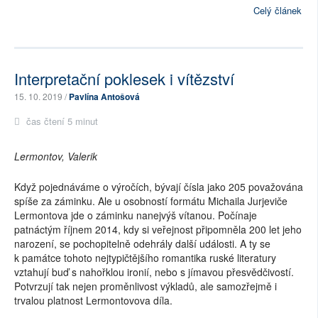
Celý článek
Interpretační poklesek i vítězství
15. 10. 2019 /
Pavlína Antošová
čas čtení 5 minut
Lermontov, Valerik
Když pojednáváme o výročích, bývají čísla jako 205 považována
spíše za záminku. Ale u osobností formátu Michaila Jurjeviče
Lermontova jde o záminku nanejvýš vítanou. Počínaje
patnáctým říjnem 2014, kdy si veřejnost připomněla 200 let jeho
narození, se pochopitelně odehrály další události. A ty se
k památce tohoto nejtypičtějšího romantika ruské literatury
vztahují buď s nahořklou ironií, nebo s jímavou přesvědčivostí.
Potvrzují tak nejen proměnlivost výkladů, ale samozřejmě i
trvalou platnost Lermontovova díla.