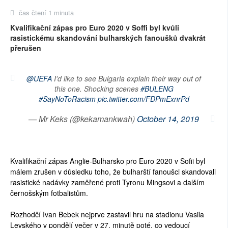
čas čtení 1 minuta
Kvalifikační zápas pro Euro 2020 v Soffi byl kvůli
rasistickému skandování bulharských fanoušků dvakrát
přerušen
@UEFA
I'd like to see Bulgaria explain their way out of
this one. Shocking scenes
#BULENG
#SayNoToRacism
pic.twitter.com/FDPmExnrPd
— Mr Keks (@kekamankwah)
October 14, 2019
Kvalifikační zápas Anglie-Bulharsko pro Euro 2020 v Sofii byl
málem zrušen v důsledku toho, že bulharští fanoušci skandovali
rasistické nadávky zaměřené proti Tyronu Mingsovi a dalším
černošským fotbalistům.
Rozhodčí Ivan Bebek nejprve zastavil hru na stadionu Vasila
Levského v pondělí večer v 27. minutě poté, co vedoucí