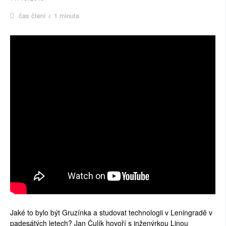
čas čtení < 1 minuta
Jaké to bylo být Gruzínka a studovat technologii v Leningradě v
padesátých letech? Jan Čulík hovoří s inženýrkou Linou