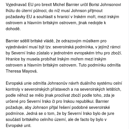
Vyjednavač EU pro brexit Michel Barnier určil Borisi Johnsonovi
lhůtu do úterní půlnoci, do níž musí Johnson přijmout
požadavky EU a souhlasit s hranicí v Irském moři, mezi irským
ostrovem a hlavním britským ostrovem, jinak nedojde k
dohodě.
Barnier sdělil britské vládě, že odrazovým můstkem pro
vyjednávání musí být tzv. severoirská podmínka, v jejímž rámci
by Severní Irsko zůstalo v jednotném evropském trhu pro zboží.
Hranice by musela probíhat Irským mořem mezi irským
ostrovem a hlavním britským ostrovem. Tuto podmínku odmítla
Theresa Mayová.
Evropská unie odmítla Johnsonův návrh duálního systému celní
kontroly v severoirských přístavech a na severoirských letištích,
podle něhož se mělo jinak proclívat zboží podle toho, zda je
určené pro Severní Irsko či pro Irskou republikui. Barnier
požaduje, aby Johnson přijal řešení podobné severoirské
podmínce. Jedná se o tom, že by Severní Irsko bylo de jure
součástí britského celního území, ale de facto by bylo v
Evropské unii.