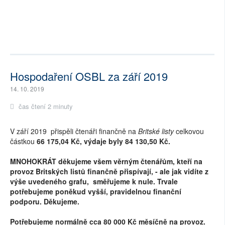
Hospodaření OSBL za září 2019
14. 10. 2019
čas čtení 2 minuty
V září 2019 přispěli čtenáři finančně na
Britské listy
celkovou
částkou
66 175,04 Kč, výdaje byly 84 130,50 Kč.
MNOHOKRÁT děkujeme všem věrným čtenářům, kteří na
provoz Britských listů finančně přispívají, - ale jak vidíte z
výše uvedeného grafu, směřujeme k nule. Trvale
potřebujeme poněkud vyšší, pravidelnou finanční
podporu. Děkujeme.
Potřebujeme normálně cca 80 000 Kč měsíčně na provoz.