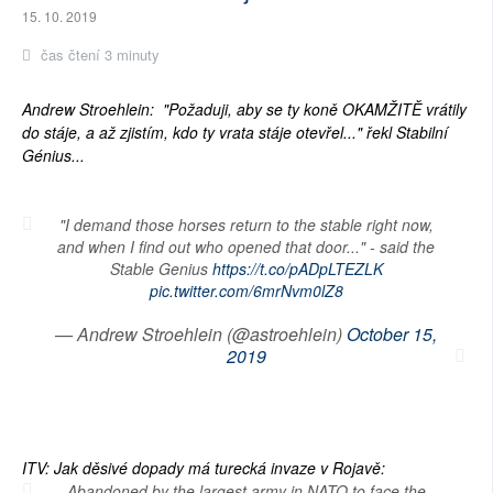
15. 10. 2019
čas čtení 3 minuty
Andrew Stroehlein: "Požaduji, aby se ty koně OKAMŽITĚ vrátily
do stáje, a až zjistím, kdo ty vrata stáje otevřel..." řekl Stabilní
Génius...
"I demand those horses return to the stable right now,
and when I find out who opened that door..." - said the
Stable Genius
https://t.co/pADpLTEZLK
pic.twitter.com/6mrNvm0lZ8
— Andrew Stroehlein (@astroehlein)
October 15,
2019
ITV: Jak děsivé dopady má turecká invaze v Rojavě:
Abandoned by the largest army in NATO to face the