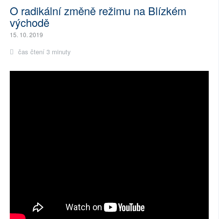
O radikální změně režimu na Blízkém
východě
15. 10. 2019
čas čtení 3 minuty