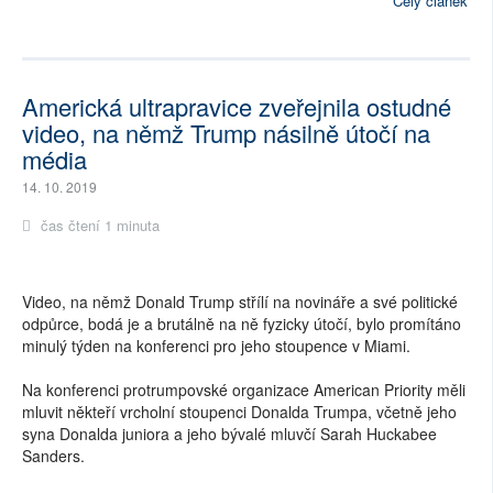
Celý článek
Americká ultrapravice zveřejnila ostudné
video, na němž Trump násilně útočí na
média
14. 10. 2019
čas čtení 1 minuta
Video, na němž Donald Trump střílí na novináře a své politické
odpůrce, bodá je a brutálně na ně fyzicky útočí, bylo promítáno
minulý týden na konferenci pro jeho stoupence v Miami.
Na konferenci protrumpovské organizace American Priority měli
mluvit někteří vrcholní stoupenci Donalda Trumpa, včetně jeho
syna Donalda juniora a jeho bývalé mluvčí Sarah Huckabee
Sanders.