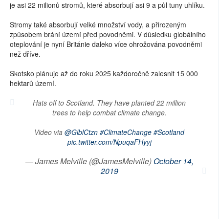
je asi 22 milionů stromů, které absorbují asi 9 a půl tuny uhlíku.
Stromy také absorbují velké množství vody, a přirozeným
způsobem brání území před povodněmi. V důsledku globálního
oteplování je nyní Británie daleko více ohrožována povodněmi
než dříve.
Skotsko plánuje až do roku 2025 každoročně zalesnit 15 000
hektarů území.
Hats off to Scotland. They have planted 22 million
trees to help combat climate change.
Video via
@GlblCtzn
#ClimateChange
#Scotland
pic.twitter.com/NpuqaFHyyj
— James Melville (@JamesMelville)
October 14,
2019