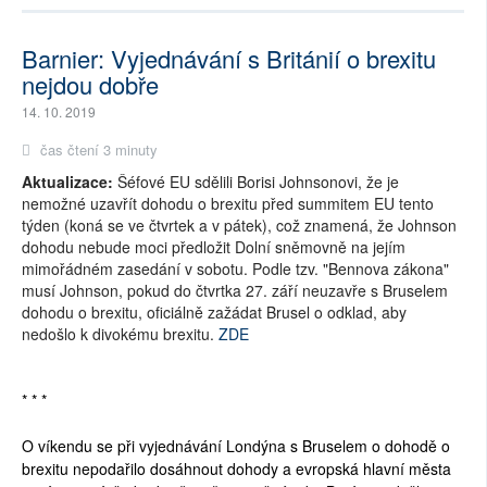
Barnier: Vyjednávání s Británií o brexitu
nejdou dobře
14. 10. 2019
čas čtení 3 minuty
Aktualizace:
Šéfové EU sdělili Borisi Johnsonovi, že je
nemožné uzavřít dohodu o brexitu před summitem EU tento
týden (koná se ve čtvrtek a v pátek), což znamená, že Johnson
dohodu nebude moci předložit Dolní sněmovně na jejím
mimořádném zasedání v sobotu. Podle tzv. "Bennova zákona"
musí Johnson, pokud do čtvrtka 27. září neuzavře s Bruselem
dohodu o brexitu, oficiálně zažádat Brusel o odklad, aby
nedošlo k divokému brexitu.
ZDE
* * *
O víkendu se při vyjednávání Londýna s Bruselem o dohodě o
brexitu nepodařilo dosáhnout dohody a evropská hlavní města