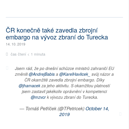
ČR konečně také zavedla zbrojní
embargo na vývoz zbraní do Turecka
14. 10. 2019
čas čtení < 1 minuta
Jsem rád, že po dnešní schůzce ministrů zahraničí EU
změnili
@AndrejBabis
a
@KarelHavlicek_
svůj názor a
ČR okamžitě zavedla zbrojní embargo. Díky
@jhamacek
za jeho aktivitu. S okamžitou platností
jsem zastavil jakékoliv oprávnění v kompetenci
@mzvcr
k vývozu zbraní do Turecka.
— Tomáš Petříček (@TPetricek)
October 14,
2019