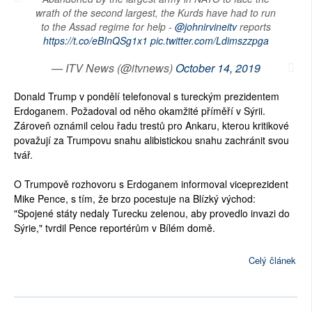
wrath of the second largest, the Kurds have had to run
to the Assad regime for help -
@johnirvineitv
reports
https://t.co/eBInQSg1x1
pic.twitter.com/Ldimszzpga
— ITV News (@itvnews)
October 14, 2019
Donald Trump v pondělí telefonoval s tureckým prezidentem
Erdoganem. Požadoval od něho okamžité příměří v Sýrii.
Zároveň oznámil celou řadu trestů pro Ankaru, kterou kritikové
považují za Trumpovu snahu alibistickou snahu zachránit svou
tvář.
O Trumpově rozhovoru s Erdoganem informoval viceprezident
Mike Pence, s tím, že brzo pocestuje na Blízký východ:
"Spojené státy nedaly Turecku zelenou, aby provedlo invazi do
Sýrie," tvrdil Pence reportérům v Bílém domě.
Celý článek