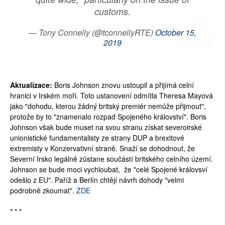
customs.
SOCIÁLNÍ SÍTĚ
— Tony Connelly (@tconnellyRTE)
October 15,
RUBRIKY
2019
PLNÁ VERZE STRÁNEK
Aktualizace:
Boris Johnson znovu ustoupil a přijímá celní
hranici v Irském moři. Toto ustanovení odmítla Theresa Mayová
jako "dohodu, kterou žádný britský premiér nemůže přijmout",
protože by to "znamenalo rozpad Spojeného království". Boris
Johnson však bude muset na svou stranu získat severoirské
unionistické fundamentalisty ze strany DUP a brexitové
extremisty v Konzervativní straně. Snaží se dohodnout, že
Severní Irsko legálně zůstane součástí britského celního území.
Johnson se bude moci vychloubat, že "celé Spojené královsví
odešlo z EU". Paříž a Berlín chtějí návrh dohody "velmi
podrobně zkoumat".
ZDE
* * *