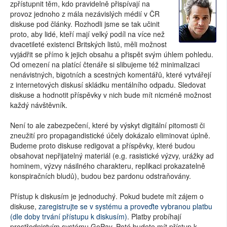
zpřístupnit těm, kdo pravidelně přispívají na
provoz jednoho z mála nezávislých médií v ČR
diskuse pod články. Rozhodli jsme se tak učinit
proto, aby lidé, kteří mají velký podíl na více než
dvacetileté existenci Britských listů, měli možnost
vyjádřit se přímo k jejich obsahu a přispět svým úhlem pohledu.
Od omezení na platící čtenáře si slibujeme též minimalizaci
nenávistných, bigotních a scestných komentářů, které vytvářejí
z internetových diskusí skládku mentálního odpadu. Sledovat
diskuse a hodnotit příspěvky v nich bude mít nicméně možnost
každý návštěvník.
Není to ale zabezpečení, které by výskyt digitální pitomosti či
zneužití pro propagandistické účely dokázalo eliminovat úplně.
Budeme proto diskuse redigovat a příspěvky, které budou
obsahovat nepřijatelný materiál (e.g. rasistické výzvy, urážky ad
hominem, výzvy násilného charakteru, replikaci prokazatelně
konspiračních bludů), budou bez pardonu odstraňovány.
Přístup k diskusím je jednoduchý. Pokud budete mít zájem o
diskuse,
zaregistrujte se v systému a proveďte vybranou platbu
(dle doby trvání přístupu k diskusím)
. Platby probíhají
prostřednictvím systému GoPay. Poté budete mít přístup k