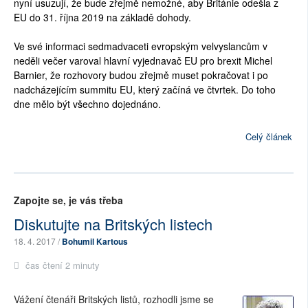
nyní usuzují, že bude zřejmě nemožné, aby Británie odešla z
EU do 31. října 2019 na základě dohody.
Ve své informaci sedmadvaceti evropským velvyslancům v
neděli večer varoval hlavní vyjednavač EU pro brexit Michel
Barnier, že rozhovory budou zřejmě muset pokračovat i po
nadcházejícím summitu EU, který začíná ve čtvrtek. Do toho
dne mělo být všechno dojednáno.
Celý článek
Zapojte se, je vás třeba
Diskutujte na Britských listech
18. 4. 2017 /
Bohumil Kartous
čas čtení 2 minuty
Vážení čtenáři Britských listů, rozhodli jsme se