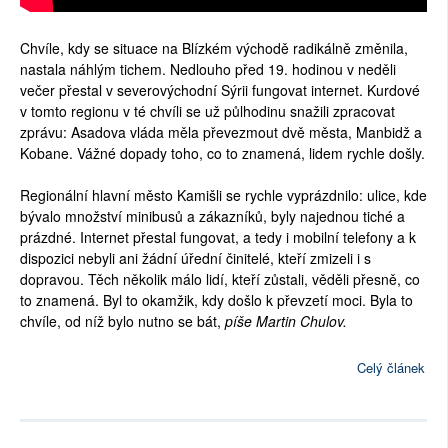
Chvíle, kdy se situace na Blízkém východě radikálně změnila,
nastala náhlým tichem. Nedlouho před 19. hodinou v neděli
večer přestal v severovýchodní Sýrii fungovat internet. Kurdové
v tomto regionu v té chvíli se už půlhodinu snažili zpracovat
zprávu: Asadova vláda měla převezmout dvě města, Manbidž a
Kobane. Vážné dopady toho, co to znamená, lidem rychle došly.
Regionální hlavní město Kamišli se rychle vyprázdnilo: ulice, kde
bývalo množství minibusů a zákazníků, byly najednou tiché a
prázdné. Internet přestal fungovat, a tedy i mobilní telefony a k
dispozici nebyli ani žádní úřední činitelé, kteří zmizeli i s
dopravou. Těch několik málo lidí, kteří zůstali, věděli přesně, co
to znamená. Byl to okamžik, kdy došlo k převzetí moci. Byla to
chvíle, od níž bylo nutno se bát,
píše Martin Chulov.
Celý článek