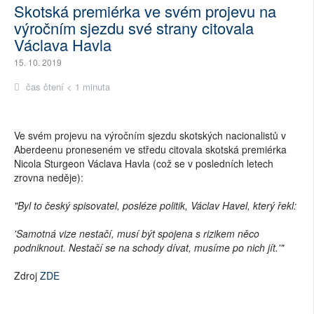
Skotská premiérka ve svém projevu na
výročním sjezdu své strany citovala
Václava Havla
15. 10. 2019
čas čtení < 1 minuta
Ve svém projevu na výročním sjezdu skotských nacionalistů v
Aberdeenu proneseném ve středu citovala skotská premiérka
Nicola Sturgeon Václava Havla (což se v posledních letech
zrovna neděje):
"Byl to český spisovatel, posléze politik, Václav Havel, který řekl:
'Samotná vize nestačí, musí být spojena s rizikem něco
podniknout. Nestačí se na schody dívat, musíme po nich jít.'"
Zdroj
ZDE