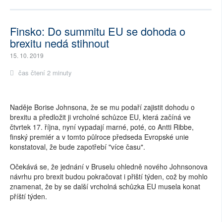
Finsko: Do summitu EU se dohoda o
brexitu nedá stihnout
15. 10. 2019
čas čtení 2 minuty
Naděje Borise Johnsona, že se mu podaří zajistit dohodu o
brexitu a předložit ji vrcholné schůzce EU, která začíná ve
čtvrtek 17. října, nyní vypadají marné, poté, co Antti Ribbe,
finský premiér a v tomto půlroce předseda Evropské unie
konstatoval, že bude zapotřebí "více času".
Očekává se, že jednání v Bruselu ohledně nového Johnsonova
návrhu pro brexit budou pokračovat i přiští týden, což by mohlo
znamenat, že by se další vrcholná schůzka EU musela konat
příští týden.