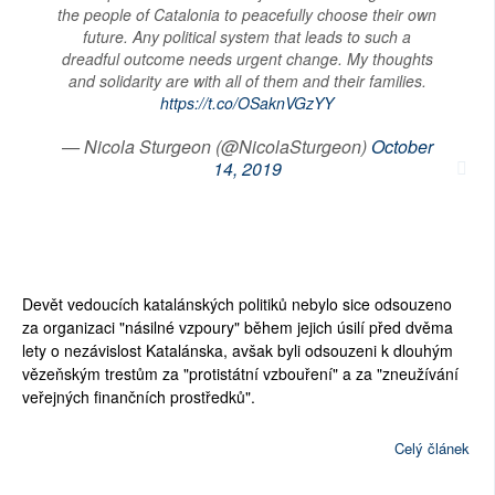
the people of Catalonia to peacefully choose their own
future. Any political system that leads to such a
dreadful outcome needs urgent change. My thoughts
and solidarity are with all of them and their families.
https://t.co/OSaknVGzYY
— Nicola Sturgeon (@NicolaSturgeon)
October
14, 2019
Devět vedoucích katalánských politiků nebylo sice odsouzeno
za organizaci "násilné vzpoury" během jejich úsilí před dvěma
lety o nezávislost Katalánska, avšak byli odsouzeni k dlouhým
vězeňským trestům za "protistátní vzbouření" a za "zneužívání
veřejných finančních prostředků".
Celý článek