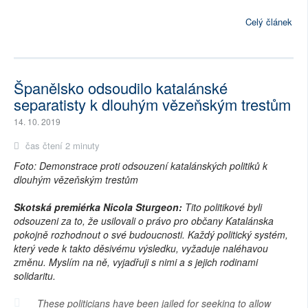
Celý článek
Španělsko odsoudilo katalánské
separatisty k dlouhým vězeňským trestům
14. 10. 2019
čas čtení 2 minuty
Foto: Demonstrace proti odsouzení katalánských politiků k
dlouhým vězeňským trestům
Skotská premiérka Nicola Sturgeon:
Tito politikové byli
odsouzeni za to, že usilovali o právo pro občany Katalánska
pokojně rozhodnout o své budoucnosti. Každý politický systém,
který vede k takto děsivému výsledku, vyžaduje naléhavou
změnu. Myslím na ně, vyjadřuji s nimi a s jejich rodinami
solidaritu.
These politicians have been jailed for seeking to allow