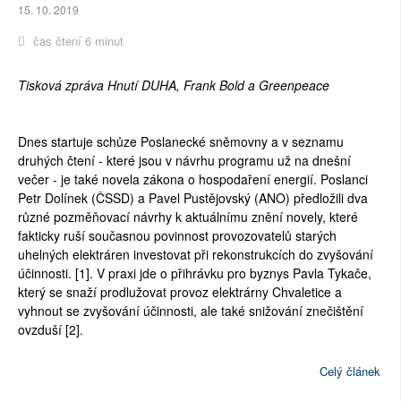
15. 10. 2019
čas čtení 6 minut
Tisková zpráva Hnutí DUHA, Frank Bold a Greenpeace
Dnes startuje schůze Poslanecké sněmovny a v seznamu
druhých čtení - které jsou v návrhu programu už na dnešní
večer - je také novela zákona o hospodaření energií. Poslanci
Petr Dolínek (ČSSD) a Pavel Pustějovský (ANO) předložili dva
různé pozměňovací návrhy k aktuálnímu znění novely, které
fakticky ruší současnou povinnost provozovatelů starých
uhelných elektráren investovat při rekonstrukcích do zvyšování
účinnosti. [1]. V praxi jde o přihrávku pro byznys Pavla Tykače,
který se snaží prodlužovat provoz elektrárny Chvaletice a
vyhnout se zvyšování účinnosti, ale také snižování znečištění
ovzduší [2].
Celý článek