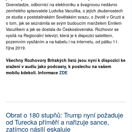
Gvenetadze, odbornicí na elektroniku a švagrovou nedávno
zemřelého spisovatele Ludvíka Vaculíka, o jejích zkušenostech
ze studia v poststalinském Sovětském svazu, o životě v Gruzii a
o tom, jak se seznámila se svým budoucím manželem Emilem
Vaculíkem a jak se dostala do Československa. Rozhovor se
vysílá na Regionální televizi, která je k dispozici satelitem,
pozemním vysíláním a na kabelu i na internetu, od pátku 11.
října 2019.
Všechny Rozhovory Britských listů jsou nyní k dispozici ke
stažení v audiu jako podcasty, k poslechu na vašem
mobilu kdekoli. Informace
ZDE
Obrat o 180 stupňů: Trump nyní požaduje
od Turecka příměří a nařizuje sance,
zatímco násilí eskaluje