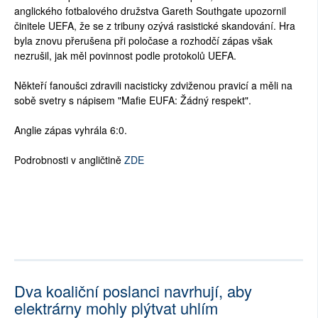
anglického fotbalového družstva Gareth Southgate upozornil
činitele UEFA, že se z tribuny ozývá rasistické skandování. Hra
byla znovu přerušena při poločase a rozhodčí zápas však
nezrušil, jak měl povinnost podle protokolů UEFA.
Někteří fanoušci zdravili nacisticky zdviženou pravicí a měli na
sobě svetry s nápisem "Mafie EUFA: Žádný respekt".
Anglie zápas vyhrála 6:0.
Podrobnosti v angličtině
ZDE
Dva koaliční poslanci navrhují, aby
elektrárny mohly plýtvat uhlím