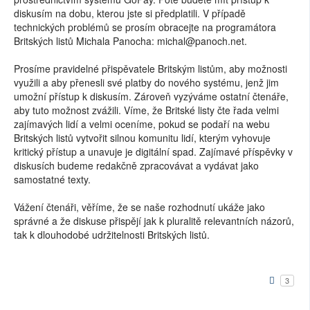
diskusím na dobu, kterou jste si předplatili. V případě
technických problémů se prosím obracejte na programátora
Britských listů Michala Panocha: michal@panoch.net.
Prosíme pravidelné přispěvatele Britským listům, aby možnosti
využili a aby přenesli své platby do nového systému, jenž jim
umožní přístup k diskusím. Zároveň vyzýváme ostatní čtenáře,
aby tuto možnost zvážili. Víme, že Britské listy čte řada velmi
zajímavých lidí a velmi oceníme, pokud se podaří na webu
Britských listů vytvořit silnou komunitu lidí, kterým vyhovuje
kritický přístup a unavuje je digitální spad. Zajímavé příspěvky v
diskusích budeme redakčně zpracovávat a vydávat jako
samostatné texty.
Vážení čtenáři, věříme, že se naše rozhodnutí ukáže jako
správné a že diskuse přispějí jak k pluralitě relevantních názorů,
tak k dlouhodobé udržitelnosti Britských listů.
3