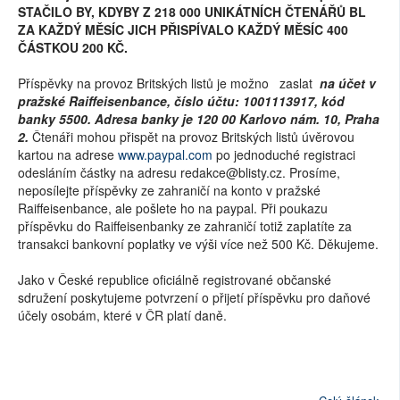
STAČILO BY, KDYBY Z 218 000 UNIKÁTNÍCH ČTENÁŘŮ BL
ZA KAŽDÝ MĚSÍC JICH PŘISPÍVALO KAŽDÝ MĚSÍC 400
ČÁSTKOU 200 KČ.
Příspěvky na provoz Britských listů je možno zaslat
na účet v
pražské Raiffeisenbance, číslo účtu: 1001113917, kód
banky 5500. Adresa banky je 120 00 Karlovo nám. 10, Praha
2.
Čtenáři mohou přispět na provoz Britských listů úvěrovou
kartou na adrese
www.paypal.com
po jednoduché registraci
odesláním částky na adresu redakce@blisty.cz. Prosíme,
neposílejte příspěvky ze zahraničí na konto v pražské
Raiffeisenbance, ale pošlete ho na paypal. Při poukazu
příspěvku do Raiffeisenbanky ze zahraničí totiž zaplatíte za
transakci bankovní poplatky ve výši více než 500 Kč. Děkujeme.
Jako v České republice oficiálně registrované občanské
sdružení poskytujeme potvrzení o přijetí příspěvku pro daňové
účely osobám, které v ČR platí daně.