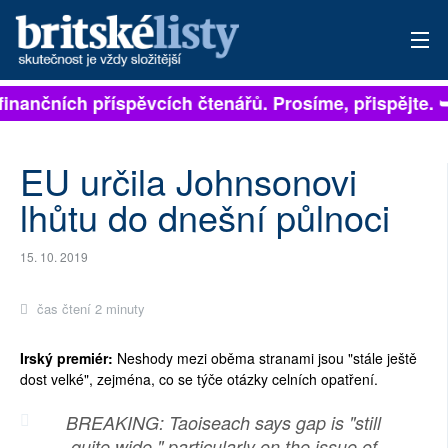
 na finančních příspěvcích čtenářů. Prosíme, přispějte
PŘIHLÁSIT
AKTUÁLNÍ VYDÁNÍ
EU určila Johnsonovi
ARCHIV
lhůtu do dnešní půlnoci
ROZHOVORY
15. 10. 2019
TÉMATA
čas čtení 2 minuty
NEJČTENĚJŠÍ ZA 7 DNÍ
Irský premiér:
Neshody mezi oběma stranami jsou "stále ještě
dost velké", zejména, co se týče otázky celních opatření.
AUTOŘI
BREAKING: Taoiseach says gap is "still
PŘÍSPĚVKY NA PROVOZ
quite wide," particularly on the issue of