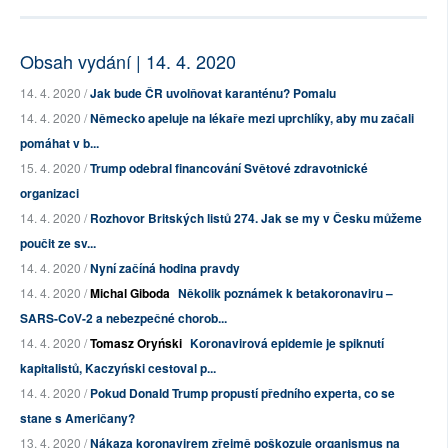
Obsah vydání | 14. 4. 2020
14. 4. 2020 /
Jak bude ČR uvolňovat karanténu? Pomalu
14. 4. 2020 /
Německo apeluje na lékaře mezi uprchlíky, aby mu začali
pomáhat v b...
15. 4. 2020 /
Trump odebral financování Světové zdravotnické
organizaci
14. 4. 2020 /
Rozhovor Britských listů 274. Jak se my v Česku můžeme
poučit ze sv...
14. 4. 2020 /
Nyní začíná hodina pravdy
14. 4. 2020 /
Michal Giboda
Několik poznámek k betakoronaviru –
SARS-CoV-2 a nebezpečné chorob...
14. 4. 2020 /
Tomasz Oryński
Koronavirová epidemie je spiknutí
kapitalistů, Kaczyński cestoval p...
14. 4. 2020 /
Pokud Donald Trump propustí předního experta, co se
stane s Američany?
13. 4. 2020 /
Nákaza koronavirem zřejmě poškozuje organismus na