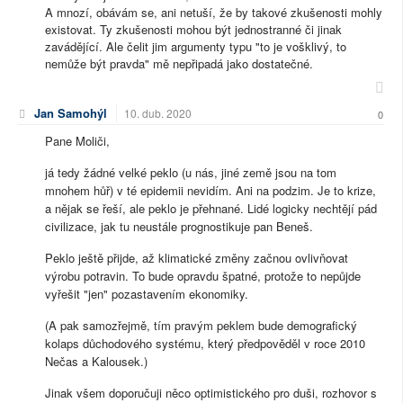
A mnozí, obávám se, ani netuší, že by takové zkušenosti mohly
existovat. Ty zkušenosti mohou být jednostranné či jinak
zavádějící. Ale čelit jim argumenty typu "to je vošklivý, to
nemůže být pravda" mě nepřipadá jako dostatečné.
Jan Samohýl
10. dub. 2020
0
Pane Moliči,
já tedy žádné velké peklo (u nás, jiné země jsou na tom
mnohem hůř) v té epidemii nevidím. Ani na podzim. Je to krize,
a nějak se řeší, ale peklo je přehnané. Lidé logicky nechtějí pád
civilizace, jak tu neustále prognostikuje pan Beneš.
Peklo ještě přijde, až klimatické změny začnou ovlivňovat
výrobu potravin. To bude opravdu špatné, protože to nepůjde
vyřešit "jen" pozastavením ekonomiky.
(A pak samozřejmě, tím pravým peklem bude demografický
kolaps důchodového systému, který předpověděl v roce 2010
Nečas a Kalousek.)
Jinak všem doporučuji něco optimistického pro duši, rozhovor s