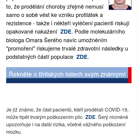
to, že prodělání choroby zřejmě nemusí
SOCIÁLNÍ SÍTĚ
samo o sobě vést ke vzniku protilátek a
RUBRIKY
rezistence - takže i někteří vyléčení pacienti riskují
opakované nakažení
. Podle molekulárního
ZDE
PLNÁ VERZE STRÁNEK
biologa Omara Šerého navíc umožněním
"promoření" riskujeme trvalé zdravotní následky u
podstatných částí populace
.
ZDE
Je již známo, že část pacientů, kteří prodělali COVID-19,
může trpět trvalým poškozením plic
ZDE
. Šerý nicméně
upozorňuje i na další rizika, včetně vážného poškození
mozku.