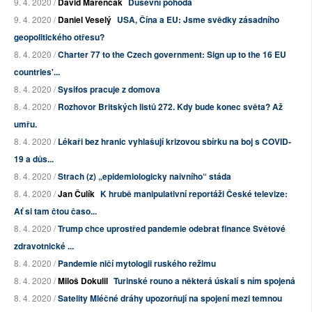
9. 4. 2020 /
David Marenčák
Duševní pohoda
9. 4. 2020 /
Daniel Veselý
USA, Čína a EU: Jsme svědky zásadního
geopolitického otřesu?
8. 4. 2020 /
Charter 77 to the Czech government: Sign up to the 16 EU
countries'...
8. 4. 2020 /
Sysifos pracuje z domova
8. 4. 2020 /
Rozhovor Britských listů 272. Kdy bude konec světa? Až
umřu.
8. 4. 2020 /
Lékaři bez hranic vyhlašují krizovou sbírku na boj s COVID-
19 a důs...
8. 4. 2020 /
Strach (z) „epidemiologicky naivního“ stáda
8. 4. 2020 /
Jan Čulík
K hrubě manipulativní reportáži České televize:
Ať si tam čtou časo...
8. 4. 2020 /
Trump chce uprostřed pandemie odebrat finance Světové
zdravotnické ...
8. 4. 2020 /
Pandemie ničí mytologii ruského režimu
8. 4. 2020 /
Miloš Dokulil
Turinské rouno a některá úskalí s ním spojená
8. 4. 2020 /
Satelity Mléčné dráhy upozorňují na spojení mezi temnou