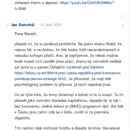
Johanem Harim o depresi:
https://youtu.be/OoVU6V58Nro?
t=3546
Jan Samohýl
10. dub. 2020
1
Pane Beneši,
připadá mi, že si poněkud protiřečíte. Na jednu stranu říkáte, že
nejsou lidi, a na druhou, že lidé budou čelit nezaměstnanosti a
nebudou schopni přežít. Ano, je nepříjemné, že někdo možná
bude muset vzít zavděk jinou prací, kterou by normálně nedělal
(už jsme to s panem Dolejším rozebírali pod článkem
https://blisty.cz/art/99419-proc-ceska-republika-proti-koronaviru-
potrebuje-jasnou-strategii.html
). Je přirozené, že mají lidé
psychologický problém to přijmout, já bych nejednal jinak.
Co se týče toho, že firmy zkrachují a bohatí si to tu koupí. To mi
připadá jako normální důsledek kapitalismu, dopadlo by to tak i
bez koronaviru. Jediné řešení je (IMHO) progresivní daň. Ale lidé
v Česku jsou zatím zdá se v klidu, zvolili si za premiéra
oligarchu.
Tím nechci nijak snižovat hrozbu a dopady té krize. Ale pokud