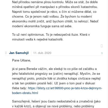
Nad přírodou nemáme plnou kontrolu. Může se stát, že dobře
míněná opatření při manipulaci s přírodou skončí katastrofou.
Naproti tomu společnost je něco, s čím si můžeme dělat, co
chceme. Co je jenom naši volbou. Že bychom tu moderní
ekonomiku mohli zničit, aniž bychom chtěli, to nehrozí. Neboť
moderní ekonomika funguje sama od sebe.
To už není optimismus. To je nebezpečná iluze. Která v
minulosti vedla k nejedné katastrofě.
Jan Samohýl
11. dub. 2020
1
Pane Urbane,
já si pana Beneše vážím, ale sleduji to co píše od začátku a
jeho fatalistické prognózy se (zatím) nenaplňují. Myslím, že se
nenaplňují proto, protože lidé si zkrátka kolaps civilzace nepřejí
a tak ten problém prostě řeší. Už jsem o tom psal v diskusi
třeba tady:
https://blisty.cz/art/99500-proc-je-tato-krize-dejinnym-
bodem-obratu.html
Samozřejmě, řešení jsou často nedostatečná a zmatečná (jako
v každé krizi), a objevují se nové problémy, nebo problémy