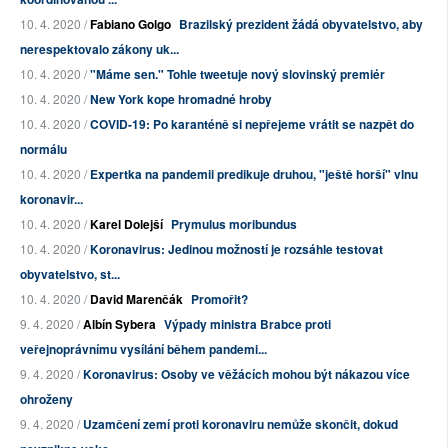
10. 4. 2020 /
Fabiano Golgo
Brazilský prezident žádá obyvatelstvo, aby
nerespektovalo zákony uk...
10. 4. 2020 /
"Máme sen." Tohle tweetuje nový slovinský premiér
10. 4. 2020 /
New York kope hromadné hroby
10. 4. 2020 /
COVID-19: Po karanténě si nepřejeme vrátit se nazpět do
normálu
10. 4. 2020 /
Expertka na pandemii predikuje druhou, "ještě horší" vlnu
koronavir...
10. 4. 2020 /
Karel Dolejší
Prymulus moribundus
10. 4. 2020 /
Koronavirus: Jedinou možností je rozsáhle testovat
obyvatelstvo, st...
10. 4. 2020 /
David Marenčák
Promořit?
9. 4. 2020 /
Albín Sybera
Výpady ministra Brabce proti
veřejnoprávnímu vysílání během pandemi...
9. 4. 2020 /
Koronavirus: Osoby ve věžácích mohou být nákazou více
ohroženy
9. 4. 2020 /
Uzamčení zemí proti koronaviru nemůže skončit, dokud