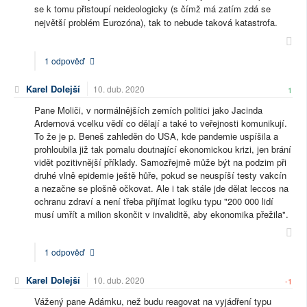
se k tomu přistoupí neideologicky (s čímž má zatím zdá se
největší problém Eurozóna), tak to nebude taková katastrofa.
1 odpověď
Karel Dolejší
10. dub. 2020
1
Pane Moliči, v normálnějších zemích politici jako Jacinda
Ardernová vcelku vědí co dělají a také to veřejnosti komunikují.
To že je p. Beneš zahleděn do USA, kde pandemie uspíšila a
prohloubila již tak pomalu doutnající ekonomickou krizi, jen brání
vidět pozitivnější příklady. Samozřejmě může být na podzim při
druhé vlně epidemie ještě hůře, pokud se neuspíší testy vakcín
a nezačne se plošně očkovat. Ale i tak stále jde dělat leccos na
ochranu zdraví a není třeba přijímat logiku typu "200 000 lidí
musí umřít a milion skončit v invaliditě, aby ekonomika přežila".
1 odpověď
Karel Dolejší
10. dub. 2020
-1
Vážený pane Adámku, než budu reagovat na vyjádření typu