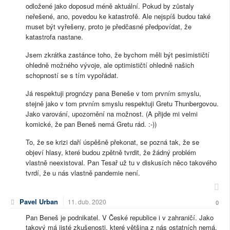
odložené jako doposud méně aktuální. Pokud by zůstaly
neřešené, ano, povedou ke katastrofě. Ale nejspíš budou také
muset být vyřešeny, proto je předčasné předpovídat, že
katastrofa nastane.
Jsem zkrátka zastánce toho, že bychom měli být pesimističtí
ohledně možného vývoje, ale optimističtí ohledně našich
schopností se s tím vypořádat.
Já respektuji prognózy pana Beneše v tom prvním smyslu,
stejně jako v tom prvním smyslu respektuji Gretu Thunbergovou.
Jako varování, upozornění na možnost. (A přijde mi velmi
komické, že pan Beneš nemá Gretu rád. :-))
To, že se krizi daří úspěšně překonat, se pozná tak, že se
objeví hlasy, které budou zpětně tvrdit, že žádný problém
vlastně neexistoval. Pan Tesař už tu v diskusích něco takového
tvrdí, že u nás vlastně pandemie není.
Pavel Urban
11. dub. 2020
0
Pan Beneš je podnikatel. V České republice i v zahraničí. Jako
takový má jisté zkušenosti, které většina z nás ostatních nemá.