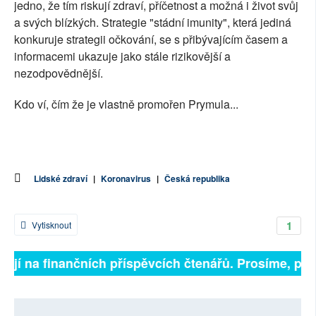
jedno, že tím riskují zdraví, příčetnost a možná i život svůj
a svých blízkých. Strategie "stádní imunity", která jediná
konkuruje strategii očkování, se s přibývajícím časem a
informacemi ukazuje jako stále rizikovější a
nezodpovědnější.
Kdo ví, čím že je vlastně promořen Prymula...
Lidské zdraví
|
Koronavirus
|
Česká republika
1
Vytisknout
ejí na finančních příspěvcích čtenářů. Prosíme, přispě