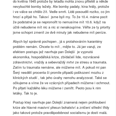
do května 1945 protože by letadla mohla znovu přiletět a někde
nevybuchlé bomby ležely. Ale bomby padaly, kina hrály, protože
i ve válce se chtělo žít. Vedle smrti. Lidé posoudili roziko, co jim
hrozí a přijali ho. Takoví jsme byli my. To že 10.4. máme pocit
že podstatné je se nepromořit to nemusíme mít 10.6. když na
účtě nebudeme mít nic a nic si nenakoupíme. Věřte ze ty priority
jsme schopni zmenít ze dvě minuty jak nebudeme mít peníze.
Abych byl správně pochopen , já s protahováním karantény
problém nemám. Chcete to mít , mějte to. Já jan varuji, ze
efektem postupu jež navrhuje pan Dolejší je vypnutá
ekonomika, hospodářská krize, zbídačelí lide, rozvrácené
zdravotnictvi, vraždy a sebevraždý mrtvi ze stresu a traumata.
Zatím tu traumata nemáme, ale můžeme mít. A pokud mi pan
Šerý nesdělí procenta či promile připadů poškození mozku z
klinických studií , tak jeho úvahy nemohu analyzovat. Také se
očkujeme a víme že ve vzácných případech můžeme i ochrnout.
Po přijetí každého léku můžeme i zemřit. Peoto jsou k nim
letáky. Tak to je.
Postup kteý navrhuje pan Dolejší znamená nejem prohloubení
krize ale hlavné masivní přesun bohatství a zničení střední třidy
jako takové protože pravděpodobnost socialismu je dosti malá.