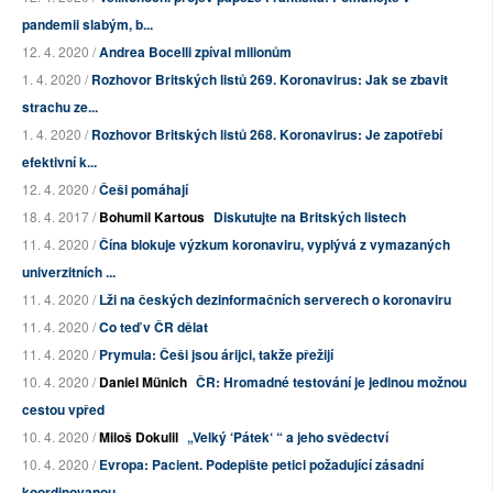
pandemii slabým, b...
12. 4. 2020 /
Andrea Bocelli zpíval milionům
1. 4. 2020 /
Rozhovor Britských listů 269. Koronavirus: Jak se zbavit
strachu ze...
1. 4. 2020 /
Rozhovor Britských listů 268. Koronavirus: Je zapotřebí
efektivní k...
12. 4. 2020 /
Češi pomáhají
18. 4. 2017 /
Bohumil Kartous
Diskutujte na Britských listech
11. 4. 2020 /
Čína blokuje výzkum koronaviru, vyplývá z vymazaných
univerzitních ...
11. 4. 2020 /
Lži na českých dezinformačních serverech o koronaviru
11. 4. 2020 /
Co teď v ČR dělat
11. 4. 2020 /
Prymula: Češi jsou árijci, takže přežijí
10. 4. 2020 /
Daniel Münich
ČR: Hromadné testování je jedinou možnou
cestou vpřed
10. 4. 2020 /
Miloš Dokulil
„Velký ‘Pátek‘ “ a jeho svědectví
10. 4. 2020 /
Evropa: Pacient. Podepište petici požadující zásadní
koordinovanou ...