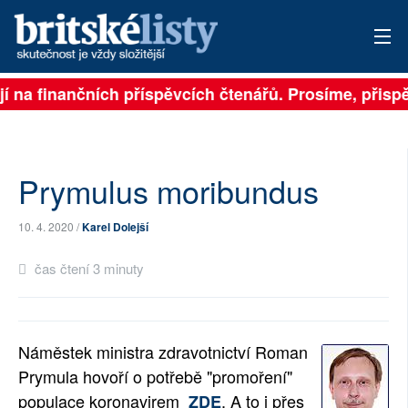
 na finančních příspěvcích čtenářů. Prosíme, přispějt
PŘIHLÁSIT
AKTUÁLNÍ VYDÁNÍ
ARCHIV
Prymulus moribundus
ROZHOVORY
10. 4. 2020 /
Karel Dolejší
TÉMATA
čas čtení 3 minuty
NEJČTENĚJŠÍ ZA 7 DNÍ
AUTOŘI
Náměstek ministra zdravotnictví Roman
Prymula hovoří o potřebě "promoření"
PŘÍSPĚVKY NA PROVOZ
populace koronavirem
. A to i přes
ZDE