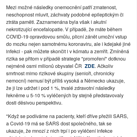
Mezi možné následky onemocnění patří zmatenost,
neschopnost mluvit, záchvaty podobné epileptickým či
ztráta paměti. Zaznamenána byla však i akutní
nekrotizující encefalopatie. V případě, že máte během
COVID-19 opravdovou smůlu, plicní zánět umožní vstup
do mozku nejen samotnému koronaviru, ale i kdejaké jiné
infekci - pak můžete skončit i v kómatu a zemřít. Zmíněná
rizika se přitom v případě strategie "promoření" dotknou
nejméně osmi milionů obyvatel ČR
ZDE
. Ačkoliv
smrtnost mimo rizikové skupiny (senioři, chronicky
nemocní) nemusí být příliš vysoká a Německo ukazuje,
že ji lze udržet i pod 1 %, trvalé zdravotní následky
řekněme u 5-10 % vyléčených by stejně představovaly
dosti děsivou perspektivu.
"Když se podíváme na pacienty, kteří dříve přežili SARS,
a Covid-19 má se SARS dost společného, tak se
ukazuje, že mnozí z nich trpí i po vyléčení infekce