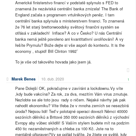
Americké finisterstvo financí v podstatě splynulo s FED to
znamená že nezáviská centrální banka zmizela! The Bank of
England začala s programem vrtulnikových peněz. I tam
centrální banka splynula s ministerstvem financi. To znamená
že 76 let starý brettonwoodsky světový finančni systém se
otřásá v zakladech! Inflace? A co v Česko? U nás Centrální
banka nemá ještě povoleno ani kvantitativní uvolňování! A vy
řešíte Prymulu? Bože dejte si vše aspoň do kontextu. It is the
economy , stupid! Bill Clinton 1992ˇ
To je vše od takového hovada jako jsem já.
Marek Benes
10. dub. 2020
1
Pane Dolejší OK, pokračujme v zavíráni a lockdownu.Vy víte
,kdy bude vakcína? Za rok, za dva, mezitím Vám virus zmutuje.
Nezlobte se ale toto jsou rady o ničem. Nejaké návrhy jak pak
nahodit ekonomiku? Vite třeba že v mnoha zemích se nesezbírá
úroda? Nejsou lidi! Teď v polotajné operaci dovezli Němci 40000
sezóních dělníků a Britové 350 000 sezóních dělníků z východní
Evropy aby vůbec sklidili! S Vaším stylem budete mít na podzim
450 tic nezaměstnaných a chleba za 100 Kč. Jste na to
mentálně připraven?Vy se pořád tváříte, že žijete ve světě, kdy