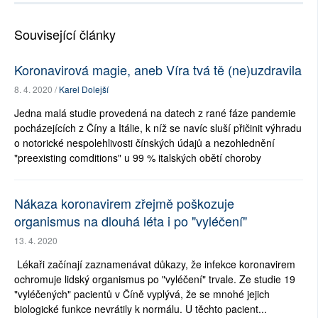
Související články
Koronavirová magie, aneb Víra tvá tě (ne)uzdravila
8. 4. 2020 /
Karel Dolejší
Jedna malá studie provedená na datech z rané fáze pandemie
pocházejících z Číny a Itálie, k níž se navíc sluší přičinit výhradu
o notorické nespolehlivosti čínských údajů a nezohlednění
"preexisting comditions" u 99 % italských obětí choroby
Nákaza koronavirem zřejmě poškozuje
organismus na dlouhá léta i po "vyléčení"
13. 4. 2020
Lékaři začínají zaznamenávat důkazy, že infekce koronavirem
ochromuje lidský organismus po "vyléčení" trvale. Ze studie 19
"vyléčených" pacientů v Číně vyplývá, že se mnohé jejich
biologické funkce nevrátily k normálu. U těchto pacient...