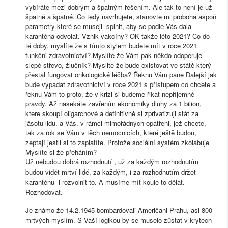
vybíráte mezi dobrým a špatným řešením. Ale tak to není je už
špatně a špatné. Co tedy navrhujete, stanovte mi proboha aspoň
parametry které se museji splnit, aby se podle Vás dala
karanténa odvolat. Vznik vakcíny? OK takže léto 2021? Co do
té doby, myslíte že s tímto stylem budete mít v roce 2021
funkčni zdravotnictví? Myslíte že Vám pak někdo odoperuje
slepé střevo, žlučník? Myslite že bude existovat ve státě který
přestal fungovat onkologické léčba? Řeknu Vám pane Dalejší jak
bude vypadat zdravotnictví v roce 2021 s přístupem co chcete a
řeknu Vám to proto, že v krizi si budeme řikat nepříjemné
pravdy. Až nasekáte zavřením ekonomiky dluhy za 1 bilion,
ktere skoupí oligarchové a definitivně si zprivatizuji stát za
jásotu lidu. a Vás, v rámci mimořádných opatřeni, jež chcete,
tak za rok se Vám v těch nemocnicích, které ještě budou,
zeptají jestli si to zaplatíte. Protože sociální systém zkolabuje
Myslíte si že přeháním?
Už nebudou dobrá rozhodnutí , už za každým rozhodnutím
budou vidět mrtví lidé, za každým, i za rozhodnutím držet
karanténu i rozvolnit to. A musíme mít koule to dělat.
Rozhodovat.
Je známo že 14.2.1945 bombardovali Američani Prahu, asi 800
mrtvých myslím. S Vaší logikou by se muselo zůstat v krytech