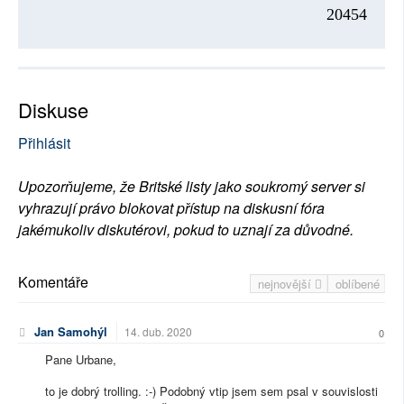
20454
Diskuse
Přihlásit
Upozorňujeme, že Britské listy jako soukromý server si
vyhrazují právo blokovat přístup na diskusní fóra
jakémukoliv diskutérovi, pokud to uznají za důvodné.
Komentáře
nejnovější
oblíbené
Jan Samohýl
14. dub. 2020
0
Pane Urbane,
to je dobrý trolling. :-) Podobný vtip jsem sem psal v souvislosti