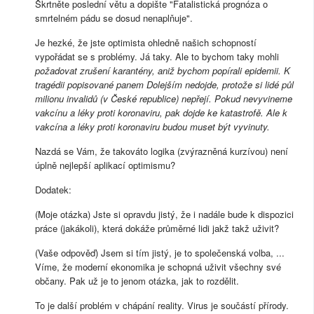
Škrtněte poslední větu a dopište "Fatalistická prognóza o
smrtelném pádu se dosud nenaplňuje".
Je hezké, že jste optimista ohledně našich schopností
vypořádat se s problémy. Já taky. Ale to bychom taky mohli
požadovat zrušení karantény, aniž bychom popírali epidemii.
K
tragédii popisované panem Dolejším nedojde, protože si lidé půl
milionu invalidů (v České republice) nepřejí. Pokud nevyvineme
vakcínu a léky proti koronaviru, pak dojde ke katastrofě. Ale k
vakcína a léky proti koronaviru budou muset být vyvinuty.
Nazdá se Vám, že takováto logika (zvýrazněná kurzívou) není
úplně nejlepší aplikací optimismu?
Dodatek:
(Moje otázka) Jste si opravdu jistý, že i nadále bude k dispozici
práce (jakákoli), která dokáže průměrné lidi jakž takž uživit?
(Vaše odpověď) Jsem si tím jistý, je to společenská volba, ...
Víme, že moderní ekonomika je schopná uživit všechny své
občany. Pak už je to jenom otázka, jak to rozdělit.
To je další problém v chápání reality. Virus je součástí přírody.