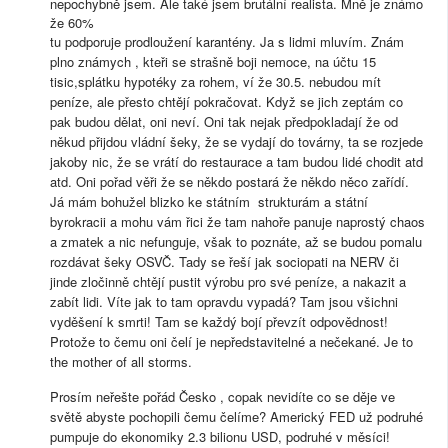
nepochybně jsem. Ale také jsem brutální realista. Mně je známo
že 60%
tu podporuje prodloužení karantény. Ja s lidmi mluvím. Znám
plno známych , kteři se strašně boji nemoce, na účtu 15
tisic,splátku hypotéky za rohem, ví že 30.5. nebudou mít
peníze, ale přesto chtějí pokračovat. Když se jich zeptám co
pak budou dělat, oni neví. Oni tak nejak předpokladají že od
někud přijdou vládní šeky, že se vydají do továrny, ta se rozjede
jakoby nic, že se vrátí do restaurace a tam budou lidé chodit atd
atd. Oni pořad věři že se někdo postará že někdo něco zařídí.
Já mám bohužel blizko ke státním strukturám a státní
byrokracii a mohu vám řici že tam nahoře panuje naprostý chaos
a zmatek a nic nefunguje, však to poznáte, až se budou pomalu
rozdávat šeky OSVČ. Tady se řeší jak sociopati na NERV či
jinde zločinně chtějí pustit výrobu pro své peníze, a nakazit a
zabít lidi. Víte jak to tam opravdu vypadá? Tam jsou všichni
vyděšení k smrti! Tam se každý bojí převzít odpovědnost!
Protože to čemu oni čelí je nepředstavitelné a nečekané. Je to
the mother of all storms.
Prosím neřešte pořád Česko , copak nevidíte co se děje ve
světě abyste pochopili čemu čelíme? Americký FED už podruhé
pumpuje do ekonomiky 2.3 bilionu USD, podruhé v měsíci!