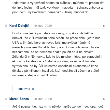
"odstavec s výpovědní hodnotou blábolu", můžete mi prosím dát
do linku jediný můj text, ve kterém napadám Schwarzenberga a
proti němu vyzvedávám Zemana? - Děkuji mnohokrát.
Karel Dolejší
10. dub. 2020
0
Dost si nás ještě pamatuje soudruhy, co při každá kritice
říkávali, že v Rumunsku nebo Albánii to přece dělají ještě hůř. -
USA a Británie koronavirovou krizi (ne)zvládají úměrně
(ne)schopnostem Donalda Trumpa a Borise Johnsona. To ale
neznamená, že se nemáme snažit poučit spíš na Novém
Zélandu či v Německu, kde to jde mnohem lépe, po zdravotní i
ekonomické stránce. - Ostatně soudím, že už je dokonale
vymyšleno, co by ČR uprostřed epochální ekonomické krize
dělala s půlmilionem invalidů, kteří dodržovali všechna státní
nařízení a stejně si zničili zdraví.
1 odpověď
Marek Benes
10. dub. 2020
0
Ještě poznámku, než mi tu někdo napíše že jsem sociopat, což