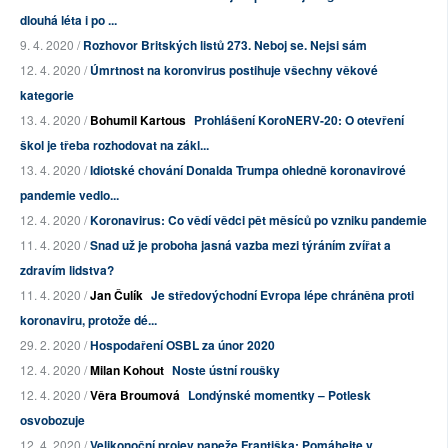
dlouhá léta i po ...
9. 4. 2020 /
Rozhovor Britských listů 273. Neboj se. Nejsi sám
12. 4. 2020 /
Úmrtnost na koronvirus postihuje všechny věkové
kategorie
13. 4. 2020 /
Bohumil Kartous
Prohlášení KoroNERV-20: O otevření
škol je třeba rozhodovat na zákl...
13. 4. 2020 /
Idiotské chování Donalda Trumpa ohledně koronavirové
pandemie vedlo...
12. 4. 2020 /
Koronavirus: Co vědí vědci pět měsíců po vzniku pandemie
11. 4. 2020 /
Snad už je proboha jasná vazba mezi týráním zvířat a
zdravím lidstva?
11. 4. 2020 /
Jan Čulík
Je středovýchodní Evropa lépe chráněna proti
koronaviru, protože dé...
29. 2. 2020 /
Hospodaření OSBL za únor 2020
12. 4. 2020 /
Milan Kohout
Noste ústní roušky
12. 4. 2020 /
Věra Broumová
Londýnské momentky – Potlesk
osvobozuje
12. 4. 2020 /
Velikonoční projev papeže Františka: Pomáhejte v