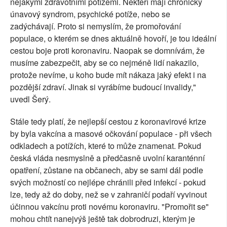
nějakými zdravotními potížemi. Někteří mají chronický
únavový syndrom, psychické potíže, nebo se
zadýchávají. Proto si nemyslím, že promořování
populace, o kterém se dnes aktuálně hovoří, je tou ideální
cestou boje proti koronaviru. Naopak se domnívám, že
musíme zabezpečit, aby se co nejméně lidí nakazilo,
protože nevíme, u koho bude mít nákaza jaký efekt i na
pozdější zdraví. Jinak si vyrábíme budoucí invalidy,"
uvedl Šerý.
Stále tedy platí, že nejlepší cestou z koronavirové krize
by byla vakcína a masové očkování populace - při všech
odkladech a potížích, které to může znamenat. Pokud
česká vláda nesmyslně a předčasně uvolní karanténní
opatření, zůstane na občanech, aby se sami dál podle
svých možností co nejlépe chránili před infekcí - pokud
lze, tedy až do doby, než se v zahraničí podaří vyvinout
účinnou vakcínu proti novému koronaviru. "Promořit se"
mohou chtít nanejvýš ještě tak dobrodruzi, kterým je