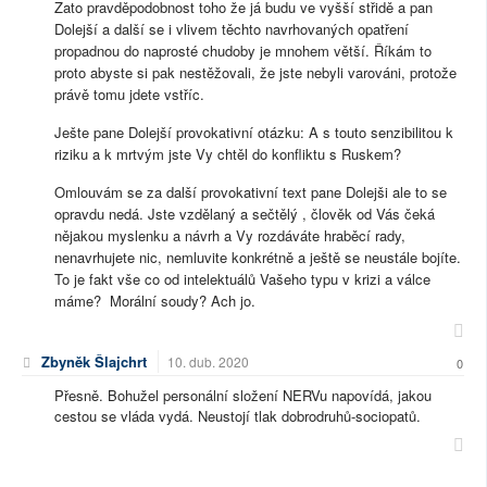
Zato pravděpodobnost toho že já budu ve vyšší střidě a pan
Dolejší a další se i vlivem těchto navrhovaných opatření
propadnou do naprosté chudoby je mnohem větší. Říkám to
proto abyste si pak nestěžovali, že jste nebyli varováni, protože
právě tomu jdete vstříc.
Ješte pane Dolejší provokativní otázku: A s touto senzibilitou k
riziku a k mrtvým jste Vy chtěl do konfliktu s Ruskem?
Omlouvám se za další provokativní text pane Dolejši ale to se
opravdu nedá. Jste vzdělaný a sečtělý , člověk od Vás čeká
nějakou myslenku a návrh a Vy rozdáváte hraběcí rady,
nenavrhujete nic, nemluvite konkrétně a ještě se neustále bojíte.
To je fakt vše co od intelektuálů Vašeho typu v krizi a válce
máme? Morální soudy? Ach jo.
Zbyněk Šlajchrt
10. dub. 2020
0
Přesně. Bohužel personální složení NERVu napovídá, jakou
cestou se vláda vydá. Neustojí tlak dobrodruhů-sociopatů.