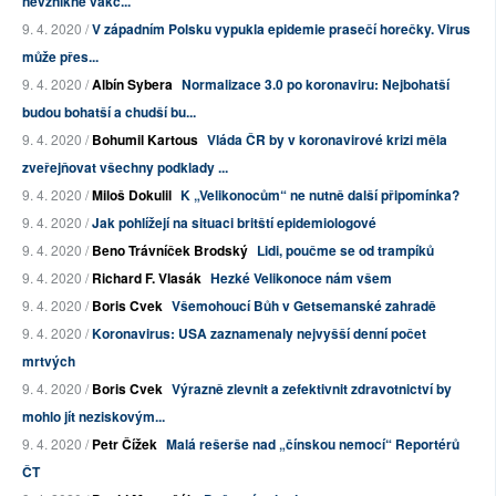
nevznikne vakc...
9. 4. 2020 /
V západním Polsku vypukla epidemie prasečí horečky. Virus
může přes...
9. 4. 2020 /
Albín Sybera
Normalizace 3.0 po koronaviru: Nejbohatší
budou bohatší a chudší bu...
9. 4. 2020 /
Bohumil Kartous
Vláda ČR by v koronavirové krizi měla
zveřejňovat všechny podklady ...
9. 4. 2020 /
Miloš Dokulil
K „Velikonocům“ ne nutně další připomínka?
9. 4. 2020 /
Jak pohlížejí na situaci britští epidemiologové
9. 4. 2020 /
Beno Trávníček Brodský
Lidi, poučme se od trampíků
9. 4. 2020 /
Richard F. Vlasák
Hezké Velikonoce nám všem
9. 4. 2020 /
Boris Cvek
Všemohoucí Bůh v Getsemanské zahradě
9. 4. 2020 /
Koronavirus: USA zaznamenaly nejvyšší denní počet
mrtvých
9. 4. 2020 /
Boris Cvek
Výrazně zlevnit a zefektivnit zdravotnictví by
mohlo jít neziskovým...
9. 4. 2020 /
Petr Čížek
Malá rešerše nad „čínskou nemocí“ Reportérů
ČT