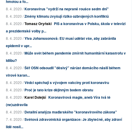
hmotou a fo...
8. 4. 2020 /
Koronavirus "vydrží na neprané roušce sedm dní"
8. 4. 2020 /
Změny klimatu zvyšují riziko ozbrojených konfliktů
8. 4. 2020 /
Tomasz Oryński
PiS a koronavirus v Polsku, škola v televizi
a prezidentské volby p...
8. 4. 2020 /
Ylva Johanssonová: EU musí udělat vše, aby zabránila
epidemii v upr...
8. 4. 2020 /
Může svět během pandemie zmírnit humanitární katastrofu v
Idlíbu?
8. 4. 2020 /
Šéf OSN odsoudil "děsivý" nárůst domácího násilí během
virové karan...
8. 4. 2020 /
Vědci spěchají s vývojem vakcíny proti koronaviru
8. 4. 2020 /
Proč je tato krize dějinným bodem obratu
8. 4. 2020 /
Karel Dolejší
Koronavirová magie, aneb Víra tvá tě
(ne)uzdravila
8. 4. 2020 /
Detailní analýza maďarského "koronavirového zákona"
7. 4. 2020 /
Světová zdravotnická organizace: Je zbytečné, aby zdraví
lidé nosil...