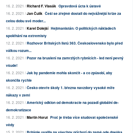
16. 2. 2021 /
Richard F. Vlasák
Opravdová úcta k ústavě
16. 2. 2021 /
Jan Čulík
Češi se zřejmě dostali do nejvážnější krize za
celou dobu své moder...
16. 2. 2021 /
Karel Dolejší
Hejtmanistán: O politických nákladech
spoléhání na extremisty
12. 2. 2021 /
Rozhovor Britských listů 363. Československo bylo před
válkou rozum...
16. 2. 2021 /
Pozor na bruslení na zamrzlých rybnících - led není pevný
všude!
16. 2. 2021 /
Jak by pandemie mohla skončit - a co způsobí, aby
skončila rychle
16. 2. 2021 /
Česko otevře školy 1. března navzdory vysoké míře
nákazy v zemi
16. 2. 2021 /
Americký odklon od demokracie na pozadí globální de-
demokratizace
16. 2. 2021 /
Martin Horut
Proč je třeba více studovat společenské
vědy
15. 2. 2021 /
Británie uvalila na všechny příchozí do země ode dneška