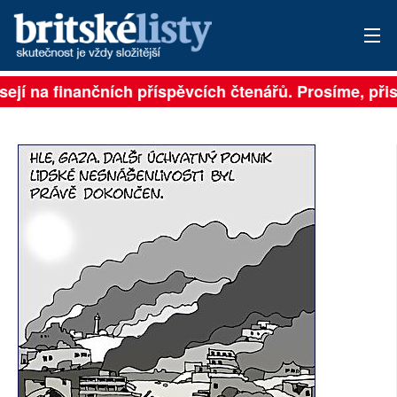
sejí na finančních příspěvcích čtenářů. Prosíme, přisp
PŘIHLÁSIT
AKTUÁLNÍ VYDÁNÍ
ARCHIV
ROZHOVORY
TÉMATA
NEJČTENĚJŠÍ ZA 7 DNÍ
AUTOŘI
PŘÍSPĚVKY NA PROVOZ