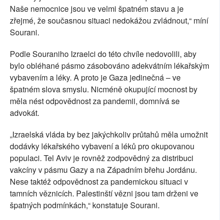
Naše nemocnice jsou ve velmi špatném stavu a je
zřejmé, že současnou situaci nedokážou zvládnout,“ míní
Sourani.
Podle Souraniho Izraelci do této chvíle nedovolili, aby
bylo obléhané pásmo zásobováno adekvátním lékařským
vybavením a léky. A proto je Gaza jedinečná
–
ve
špatném slova smyslu
. Nicméně okupující mocnost by
měla nést odpovědnost za pandemii, domnívá se
advokát.
„Izraelská vláda by bez jakýchkoliv průtahů měla umožnit
dodávky lékařského vybavení a léků pro okupovanou
populaci. Tel Aviv je rovněž zodpovědný za distribuci
vakcíny v pásmu Gazy a na Západním břehu Jordánu.
Nese taktéž odpovědnost za pandemickou situaci v
tamních věznicích. Palestinští vězni jsou tam drženi ve
špatných podmínkách,“ konstatuje Sourani.