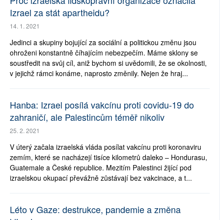
Proč izraelská lidskoprávní organizace označila
Izrael za stát apartheidu?
14. 1. 2021
Jedinci a skupiny bojující za sociální a politickou změnu jsou
ohroženi konstantně číhajícím nebezpečím. Máme sklony se
soustředit na svůj cíl, aniž bychom si uvědomili, že se okolnosti,
v jejichž rámci konáme, naprosto změnily. Nejen že hraj...
Hanba: Izrael posílá vakcínu proti covidu-19 do
zahraničí, ale Palestincům téměř nikoliv
25. 2. 2021
V úterý začala izraelská vláda posílat vakcínu proti koronaviru
zemím, které se nacházejí tisíce kilometrů daleko – Hondurasu,
Guatemale a České republice. Mezitím Palestinci žijící pod
izraelskou okupací převážně zůstávají bez vakcinace, a t...
Léto v Gaze: destrukce, pandemie a změna