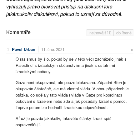
vyhrazují právo blokovat přístup na diskusní fóra
jakémukoliv diskutérovi, pokud to uznají za důvodné.
Komentáře
nejnovější
oblíbené
Pavel Urban
11. úno. 2021
0
O rasismus by šlo, pokud by se v této věci zacházelo jinak s
Palestinci s izraelským občanstvím a jinak s ostatními
izraelskými občany.
Gaza není okupovaná, ale pouze blokovaná. Západní Břeh je
okupován částečně, ale má vlastní vládu. V obou případech je
otázka, co udělaly tato vláda i vláda v Gaze pro koordinaci
očkováni s Izraelem nebo zda a jak požádaly Izrael o pomoc.
Teprve potom lze hodnotit izraelskou odpovědnost.
Ať už je pravda jakákoliv, takovéto články Izrael spíš
ospravedlňují.