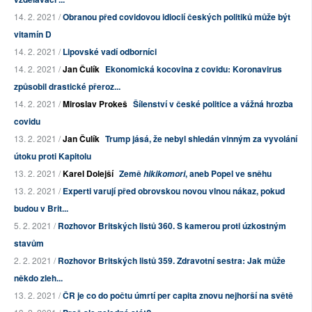
14. 2. 2021 /
Obranou před covidovou idiocií českých politiků může být
vitamín D
14. 2. 2021 /
Lipovské vadí odborníci
14. 2. 2021 /
Jan Čulík
Ekonomická kocovina z covidu: Koronavirus
způsobil drastické přeroz...
14. 2. 2021 /
Miroslav Prokeš
Šílenství v české politice a vážná hrozba
covidu
13. 2. 2021 /
Jan Čulík
Trump jásá, že nebyl shledán vinným za vyvolání
útoku proti Kapitolu
13. 2. 2021 /
Karel Dolejší
Země
, aneb Popel ve sněhu
hikikomori
13. 2. 2021 /
Experti varují před obrovskou novou vlnou nákaz, pokud
budou v Brit...
5. 2. 2021 /
Rozhovor Britských listů 360. S kamerou proti úzkostným
stavům
2. 2. 2021 /
Rozhovor Britských listů 359. Zdravotní sestra: Jak může
někdo zleh...
13. 2. 2021 /
ČR je co do počtu úmrtí per capita znovu nejhorší na světě