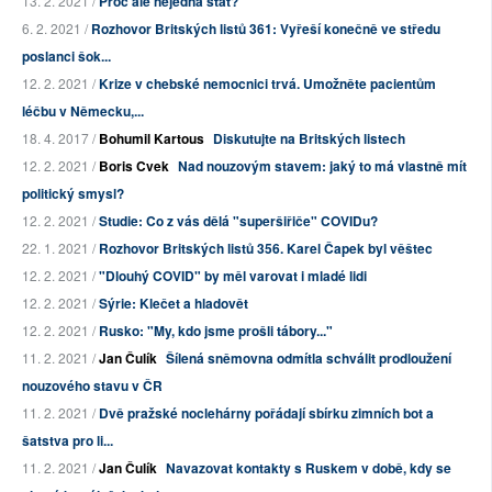
13. 2. 2021 /
Proč ale nejedná stát?
6. 2. 2021 /
Rozhovor Britských listů 361: Vyřeší konečně ve středu
poslanci šok...
12. 2. 2021 /
Krize v chebské nemocnici trvá. Umožněte pacientům
léčbu v Německu,...
18. 4. 2017 /
Bohumil Kartous
Diskutujte na Britských listech
12. 2. 2021 /
Boris Cvek
Nad nouzovým stavem: jaký to má vlastně mít
politický smysl?
12. 2. 2021 /
Studie: Co z vás dělá "superšiřiče" COVIDu?
22. 1. 2021 /
Rozhovor Britských listů 356. Karel Čapek byl věštec
12. 2. 2021 /
"Dlouhý COVID" by měl varovat i mladé lidi
12. 2. 2021 /
Sýrie: Klečet a hladovět
12. 2. 2021 /
Rusko: "My, kdo jsme prošli tábory..."
11. 2. 2021 /
Jan Čulík
Šílená sněmovna odmítla schválit prodloužení
nouzového stavu v ČR
11. 2. 2021 /
Dvě pražské noclehárny pořádají sbírku zimních bot a
šatstva pro li...
11. 2. 2021 /
Jan Čulík
Navazovat kontakty s Ruskem v době, kdy se