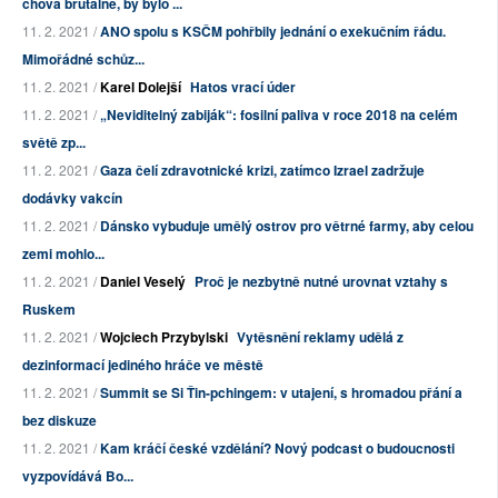
chová brutálně, by bylo ...
11. 2. 2021 /
ANO spolu s KSČM pohřbily jednání o exekučním řádu.
Mimořádné schůz...
11. 2. 2021 /
Karel Dolejší
Hatos vrací úder
11. 2. 2021 /
„Neviditelný zabiják“: fosilní paliva v roce 2018 na celém
světě zp...
11. 2. 2021 /
Gaza čelí zdravotnické krizi, zatímco Izrael zadržuje
dodávky vakcín
11. 2. 2021 /
Dánsko vybuduje umělý ostrov pro větrné farmy, aby celou
zemi mohlo...
11. 2. 2021 /
Daniel Veselý
Proč je nezbytně nutné urovnat vztahy s
Ruskem
11. 2. 2021 /
Wojciech Przybylski
Vytěsnění reklamy udělá z
dezinformací jediného hráče ve městě
11. 2. 2021 /
Summit se Si Ťin-pchingem: v utajení, s hromadou přání a
bez diskuze
11. 2. 2021 /
Kam kráčí české vzdělání? Nový podcast o budoucnosti
vyzpovídává Bo...