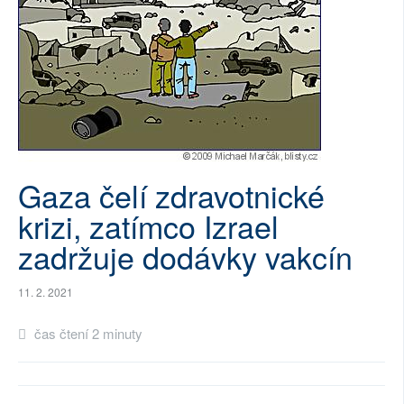
SOCIÁLNÍ SÍTĚ
RUBRIKY
PLNÁ VERZE STRÁNEK
Gaza čelí zdravotnické
krizi, zatímco Izrael
zadržuje dodávky vakcín
11. 2. 2021
čas čtení 2 minuty