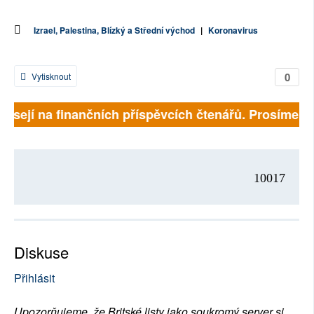
Izrael, Palestina, Blízký a Střední východ
|
Koronavirus
0
Vytisknout
visejí na finančních příspěvcích čtenářů. Prosíme, při
10017
Diskuse
Přihlásit
Upozorňujeme, že Britské listy jako soukromý server si