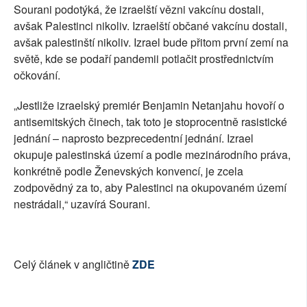
Sourani podotýká, že izraelští vězni vakcínu dostali,
avšak Palestinci nikoliv. Izraelští občané vakcínu dostali,
avšak palestinští nikoliv. Izrael bude přitom první zemí na
světě, kde se podaří pandemii potlačit prostřednictvím
očkování.
„Jestliže izraelský premiér Benjamin Netanjahu hovoří o
antisemitských činech, tak toto je stoprocentně rasistické
jednání – naprosto bezprecedentní jednání. Izrael
okupuje palestinská území a podle mezinárodního práva,
konkrétně podle Ženevských konvencí, je zcela
zodpovědný za to, aby Palestinci na okupovaném území
nestrádali,“ uzavírá Sourani.
Celý článek v angličtině
ZDE