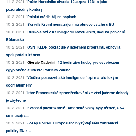
11. 2. 2021 /
Požár Národního divadla 12. srpna 1881 a jeho
pozoruhodný kontury
10. 2. 2021 /
Polská média bijí na poplach
10. 2. 2021 /
Borrell: Kreml nemá zájem na obnově vztahů s EU
10. 2. 2021 /
Rusko staví v Kaliningradu novou divizi, tlačí na pohlcení
Běloruska
10. 2. 2021 /
OSN: KLDR pokračuje v jaderném programu, obnovila
spolupráci s Íránem
10. 2. 2021 /
Giorgio Cadorini
12 hodin živé hudby pro osvobození
egyptského studenta Patricka Zakiho
10. 2. 2021 /
Většina postsovětské inteligence "trpí marxistickým
dogmatismem"
10. 2. 2021 /
Írán: Francouzské zprostředkování ve věci jaderné dohody
je zbytečné
10. 2. 2021 /
Evropští pozorovatelé: Americké volby byly férové, USA
se musejí zl...
10. 2. 2021 /
Josep Borrell: Europoslanci vyzývají šéfa zahraniční
politiky EU k ...