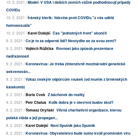
10. 2. 2021 /
Model: V USA i dalších zemích vážně podhodnocují případy
COVIDu
10. 2. 2021 /
Íránský klerik: Vakcína proti COVIDu "z vás udělá
homosexuála"
10. 2. 2021 /
Karel Dolejší
Čas "jednotných front" skončil
9. 2. 2021 /
Co je to za odporné lidi? Nestydíte se za svou zemi?
9. 2. 2021 /
Vojtěch Růžička
Rovnost jako způsob prezentace
nadřazenosti
9. 2. 2021 /
Koronavirus: Je třeba zintenzivnit mezinárodní genetické
sekvenován...
9. 2. 2021 /
Vzkaz českým odpůrcům roušek (od mumie z brněnských
katakomb)
9. 2. 2021 /
Boris Cvek
Z báchorek do reality
9. 2. 2021 /
Petr Chaluš
Kolik dobra je v otevření budov škol?
9. 2. 2021 /
Tomasz Oryński
Vlivná charitativní organizace, kterou
polská vláda a její propagan...
8. 2. 2021 /
Karel Dolejší
Není Sputnik jako Sputnik
8. 2. 2021 /
Koronavirus: Obyvatelstvo bude nutno kvůli proměnám viru