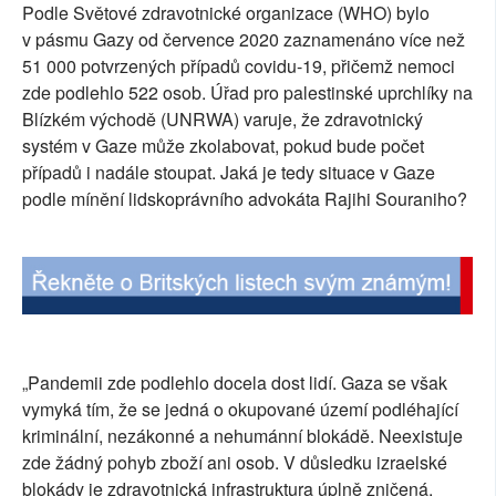
Podle Světové zdravotnické organizace (WHO) bylo
v pásmu Gazy od července 2020 zaznamenáno více než
51 000 potvrzených případů covidu-19, přičemž nemoci
zde podlehlo 522 osob. Úřad pro palestinské uprchlíky na
Blízkém východě (UNRWA) varuje, že zdravotnický
systém v Gaze může zkolabovat, pokud bude počet
případů i nadále stoupat. Jaká je tedy situace v Gaze
podle mínění lidskoprávního advokáta Rajihi Souraniho?
„Pandemii zde podlehlo docela dost lidí. Gaza se však
vymyká tím, že se jedná o okupované území podléhající
kriminální, nezákonné a nehumánní blokádě. Neexistuje
zde žádný pohyb zboží ani osob. V důsledku izraelské
blokády je zdravotnická infrastruktura úplně zničená.