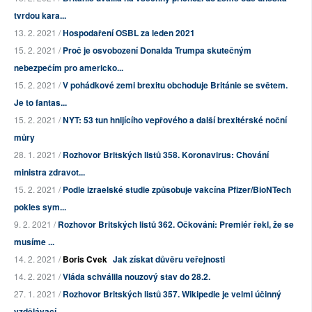
tvrdou kara...
13. 2. 2021 /
Hospodaření OSBL za leden 2021
15. 2. 2021 /
Proč je osvobození Donalda Trumpa skutečným
nebezpečím pro americko...
15. 2. 2021 /
V pohádkové zemi brexitu obchoduje Británie se světem.
Je to fantas...
15. 2. 2021 /
NYT: 53 tun hnijícího vepřového a další brexitérské noční
můry
28. 1. 2021 /
Rozhovor Britských listů 358. Koronavirus: Chování
ministra zdravot...
15. 2. 2021 /
Podle izraelské studie způsobuje vakcína Pfizer/BioNTech
pokles sym...
9. 2. 2021 /
Rozhovor Britských listů 362. Očkování: Premiér řekl, že se
musíme ...
14. 2. 2021 /
Boris Cvek
Jak získat důvěru veřejnosti
14. 2. 2021 /
Vláda schválila nouzový stav do 28.2.
27. 1. 2021 /
Rozhovor Britských listů 357. Wikipedie je velmi účinný
vzdělávací ...