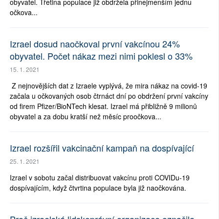
obyvatel. Třetina populace již obdržela přinejmenším jednu
očkova...
Izrael dosud naočkoval první vakcínou 24%
obyvatel. Počet nákaz mezi nimi poklesl o 33%
15. 1. 2021
Z nejnovějších dat z Izraele vyplývá, že mira nákaz na covid-19
začala u očkovaných osob čtrnáct dní po obdržení první vakcíny
od firem Pfizer/BioNTech klesat. Izrael má přibližně 9 milionů
obyvatel a za dobu kratší než měsíc proočkova...
Izrael rozšířil vakcinační kampaň na dospívající
25. 1. 2021
Izrael v sobotu začal distribuovat vakcínu proti COVIDu-19
dospívajícím, když čtvrtina populace byla již naočkována.